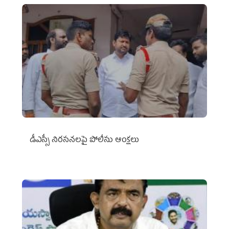
డీఎస్సీ నిరసనలపై పోలీసు ఆంక్షలు