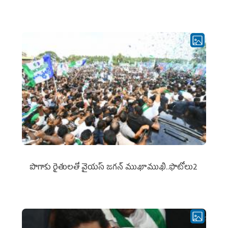
పొగాకు రైతుల‌తో వైయ‌స్ జ‌గ‌న్ ముఖాముఖి..ఫొటోలు2