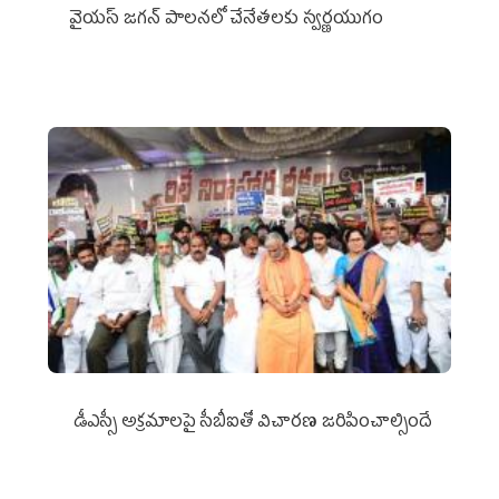
వైయ‌స్ జగన్ పాలనలో చేనేతలకు స్వర్ణయుగం
డీఎస్సీ అక్రమాలపై సీబీఐతో విచారణ జరిపించాల్సిందే