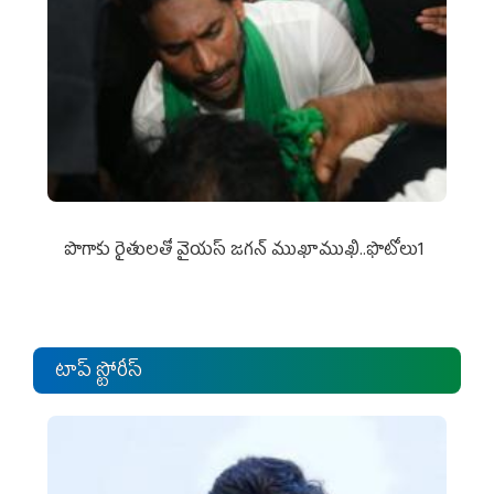
పొగాకు రైతుల‌తో వైయ‌స్ జ‌గ‌న్ ముఖాముఖి..ఫొటోలు1
టాప్ స్టోరీస్