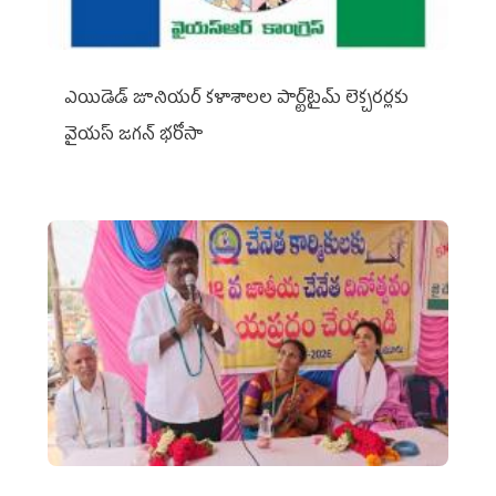
ఎయిడెడ్‌ జూనియర్‌ కళాశాలల పార్ట్‌టైమ్‌ లెక్చరర్లకు
వైయ‌స్ జగన్ భరోసా