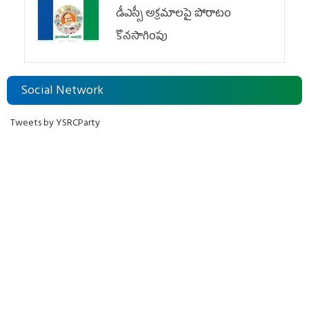
డీఎస్సీ అక్రమాలపై పోరాటం
కొనసాగింపు
Social Network
Tweets by YSRCParty