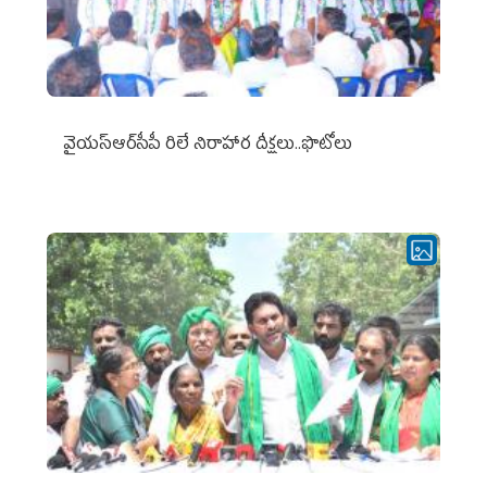
వైయ‌స్ఆర్‌సీపీ రిలే నిరాహార దీక్షలు..ఫొటోలు