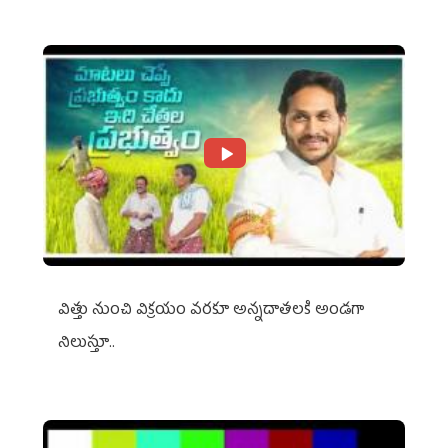
విత్తు నుంచి విక్రయం వరకూ అన్నదాతలకి అండగా
నిలుస్తూ..