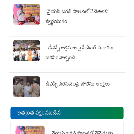
వైయ‌స్ జగన్ పాలనలో చేనేతలకు
స్వర్ణయుగం
డీఎస్సీ అక్రమాలపై సీబీఐతో విచారణ
జరిపించాల్సిందే
డీఎస్సీ నిరసనలపై పోలీసు ఆంక్షలు
అత్యంత వీక్షించబడిన