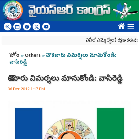
Skip to main content
????
ఏపీలో ఎమ్మెల్యేల‌కే ర‌క్ష‌ణ క‌రువు
You are here
హోం
»
Others
» చౌకబారు విమర్శలు మానుకోండి:
వాసిరెడ్డి
చౌకబారు విమర్శలు మానుకోండి: వాసిరెడ్డి
06 Dec 2012 1:17 PM