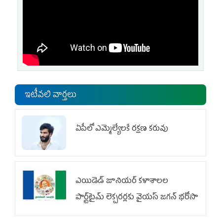
ఇటీవలి వార్తలు
ఏపీలో ఎమ్మెల్యేల‌కే ర‌క్ష‌ణ క‌రువు
ఎయిడెడ్‌ జూనియర్‌ కళాశాలల
పార్ట్‌టైమ్‌ లెక్చరర్లకు వైయ‌స్ జగన్ భరోసా