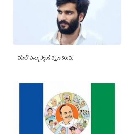
ఏపీలో ఎమ్మెల్యేల‌కే ర‌క్ష‌ణ క‌రువు