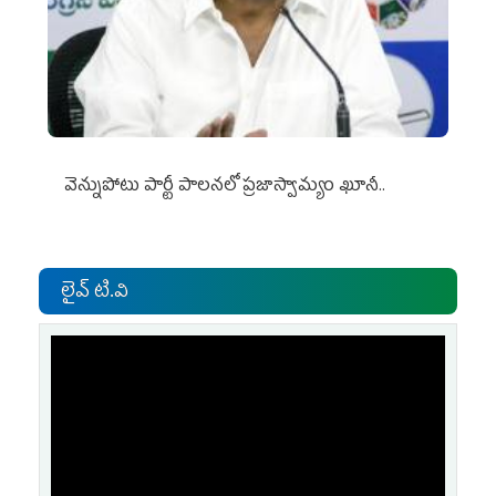
వెన్నుపోటు పార్టీ పాలనలో ప్రజాస్వామ్యం ఖూనీ..
లైవ్ టి.వి