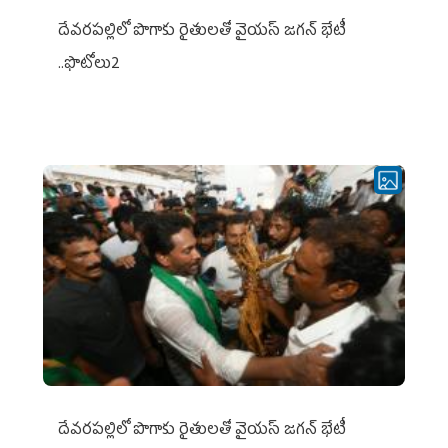
దేవరపల్లిలో పొగాకు రైతులతో వైయస్ జగన్ భేటీ
..ఫొటోలు2
దేవరపల్లిలో పొగాకు రైతులతో వైయస్ జగన్ భేటీ