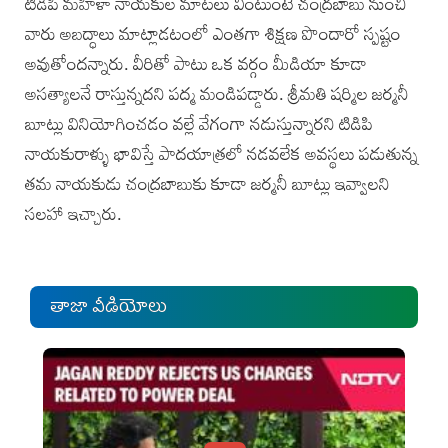
టిడిపి మహిళా నాయకుల మాటలు వింటుంటే చంద్రబాబు నుంచి
వారు అబద్ధాలు మాట్లాడటంలో ఎంతగా శిక్షణ పొందారో స్పష్టం
అవుతోందన్నారు. వీరితో పాటు ఒక వర్గం మీడియా కూడా
అసత్యాలనే రాస్తున్నదని పద్మ మండిపడ్డారు. శ్రీమతి షర్మిల జర్మనీ
బూట్లు వినియోగించడం వల్లే వేగంగా నడుస్తున్నారని టిడిపి
నాయకురాళ్ళు భావిస్తే పాదయాత్రలో నడవలేక అవస్థలు పడుతున్న
తమ నాయకుడు చంద్రబాబుకు కూడా జర్మనీ బూట్లు ఇవ్వాలని
సలహా ఇచ్చారు.
తాజా వీడియోలు