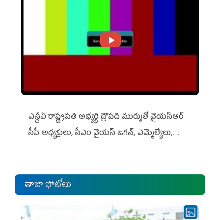
ఎన్డీఏ రాష్ట్ర‌ప‌తి అభ్య‌ర్థి ద్రౌప‌ది ముర్ముతో వైయ‌స్ఆర్
సీపీ అధ్య‌క్షులు, సీఎం వైయ‌స్ జ‌గ‌న్, ఎమ్మెల్యేలు,
ఎంపీల స‌మావేశం
తాజా ఫోటోలు