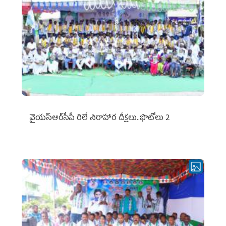
వైయ‌స్ఆర్‌సీపీ రిలే నిరాహార దీక్షలు..ఫొటోలు 2