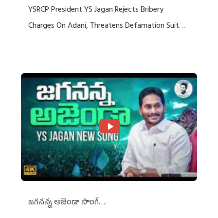
YSRCP President YS Jagan Rejects Bribery
Charges On Adani, Threatens Defamation Suit
Against Media Groups
జగనన్న అజెండా సాంగ్….