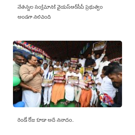
నేతన్నల సంక్షేమానికి వైయ‌స్ఆర్‌సీపీ ప్రభుత్వం
అండగా నిలిచింది
రెండో రోజు కూడా అదే నినాదం..