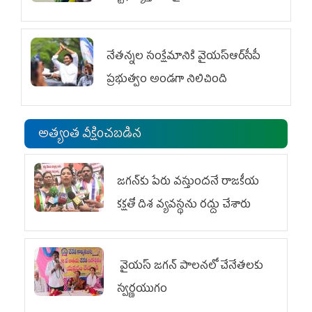
విభాగం ఆందోళనలు
నేతన్నల సంక్షేమానికి వైయ‌స్ఆర్‌సీపీ
ప్రభుత్వం అండగా నిలిచింది
అత్యంత వీక్షించబడిన
జగన్‌కు పేరు వస్తుందనే రాజకీయ
కక్షతో దిశ వ్య‌వ‌స్థ‌ను రద్దు చేశారు
వైయ‌స్ జగన్ పాలనలో చేనేతలకు
స్వర్ణయుగం