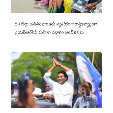
దిశ బిల్లు ఉపసంహరణకు వ్యతిరేకంగా రాష్ట్రవ్యాప్తంగా
వైయ‌స్ఆర్‌సీపీ మహిళా విభాగం ఆందోళనలు