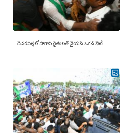
దేవరపల్లిలో పొగాకు రైతులతో వైయస్ జగన్ భేటీ