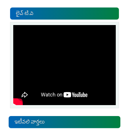
లైవ్ టి.వి
ఇటీవలి వార్తలు