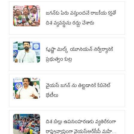
జగన్‌కు పేరు వస్తుందనే రాజకీయ కక్షతో
దిశ వ్య‌వ‌స్థ‌ను రద్దు చేశారు
కృష్ణా మిల్క్‌ యూనియన్‌ నిర్వీర్యానికి
ప్రభుత్వం కుట్ర
వైయ‌స్ జగన్‌ ను తిట్టడానికే కేబినెట్‌
భేటీలు
దిశ బిల్లు ఉపసంహరణకు వ్యతిరేకంగా
రాష్ట్రవ్యాప్తంగా వైయ‌స్ఆర్‌సీపీ మహిళా