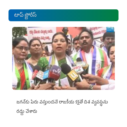
టాప్ స్టోరీస్
జగన్‌కు పేరు వస్తుందనే రాజకీయ కక్షతో దిశ వ్య‌వ‌స్థ‌ను
రద్దు చేశారు