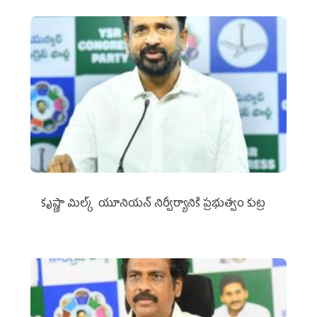
కృష్ణా మిల్క్‌ యూనియన్‌ నిర్వీర్యానికి ప్రభుత్వం కుట్ర