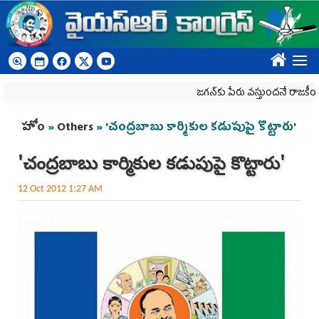
Skip to main content
????
జగన్‌కు పేరు వస్తుందనే రాజకీయ కక్షతో దిశ
You are here
హోం
»
Others
» 'చంద్రబాబు కార్మికుల కడుపుపై కొట్టారు'
'చంద్రబాబు కార్మికుల కడుపుపై కొట్టారు'
12 Oct 2012 1:27 AM