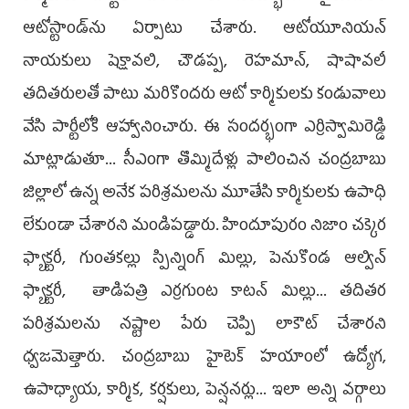
ఆటోస్టాండ్‌ను ఏర్పాటు చేశారు. ఆటోయూనియన్
నాయకులు షెక్షావలి, చౌడప్ప, రెహమాన్, షాషావలీ
తదితరులతో పాటు మరికొందరు ఆటో కార్మికులకు కండువాలు
వేసి పార్టీలోకి ఆహ్వానించారు. ఈ సందర్భంగా ఎర్రిస్వామిరెడ్డి
మాట్లాడుతూ... సీఎంగా తొమ్మిదేళ్లు పాలించిన చంద్రబాబు
జిల్లాలో ఉన్న అనేక పరిశ్రమలను మూతేసి కార్మికులకు ఉపాధి
లేకుండా చేశారని మండిపడ్డారు. హిందూపురం నిజాం చక్కెర
ఫ్యాక్టరీ, గుంతకల్లు స్పిన్నింగ్ మిల్లు, పెనుకొండ ఆల్విన్‌
ఫ్యాక్టరీ, తాడిపత్రి ఎర్రగుంట కాటన్‌ మిల్లు... తదితర
పరిశ్రమలను నష్టాల పేరు చెప్పి లాకౌట్ చేశారని
ధ్వజమెత్తారు. చంద్రబాబు హైటెక్ హయాంలో ఉద్యోగ,
ఉపాధ్యాయ, కార్మిక, కర్షకులు, పెన్షనర్లు... ఇలా అన్ని వర్గాలు