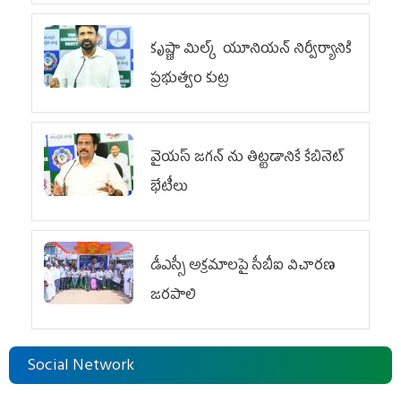
కృష్ణా మిల్క్‌ యూనియన్‌ నిర్వీర్యానికి
ప్రభుత్వం కుట్ర
వైయ‌స్ జగన్‌ ను తిట్టడానికే కేబినెట్‌
భేటీలు
డీఎస్సీ అక్రమాలపై సీబీఐ విచారణ
జరపాలి
Social Network