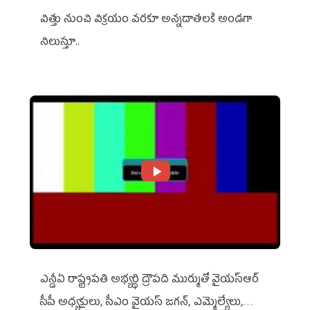
విత్తు నుంచి విక్రయం వరకూ అన్నదాతలకి అండగా
నిలుస్తూ..
ఎన్డీఏ రాష్ట్ర‌ప‌తి అభ్య‌ర్థి ద్రౌప‌ది ముర్ముతో వైయ‌స్ఆర్
సీపీ అధ్య‌క్షులు, సీఎం వైయ‌స్ జ‌గ‌న్, ఎమ్మెల్యేలు,