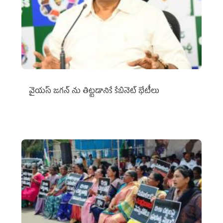
వైయ‌స్ జగన్‌ ను తిట్టడానికే కేబినెట్‌ భేటీలు