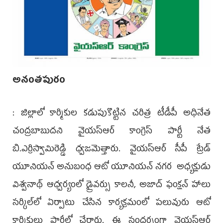
అనంతపురం
: జిల్లాలో కార్మికుల కడుపుకొట్టిన చరిత్ర టీడీపీ అధినేత
చంద్రబాబుదని వైయస్‌ఆర్ కాంగ్రెస్ పార్టీ నేత
బి.ఎర్రిస్వామిరెడ్డి ధ్వజమెత్తారు. వైయస్‌ఆర్‌ సీపీ ట్రేడ్
యూనియన్ అనుబంధ ఆటో యూనియన్ నగర అధ్యక్షుడు
విశ్వనాథ్ ఆధ్వర్యంలో డ్రైవర్సు కాలనీ, అజాద్ ఫంక్షన్‌ హాలు
సర్కిల్‌లో ఏర్పాటు చేసిన కార్యక్రమంలో పలువురు ఆటో
కార్మికులు పార్టీలో చేరారు. ఈ సందర్భంగా వైయస్ఆర్