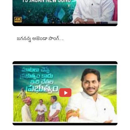
జగనన్న అజెండా సాంగ్….