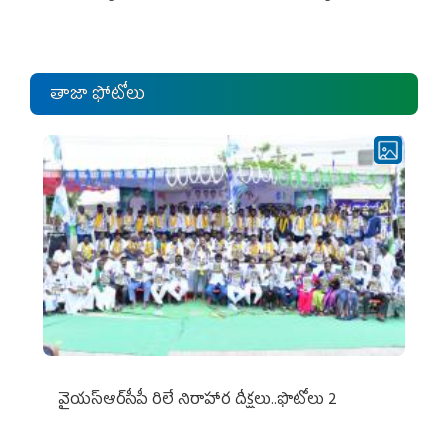
ఎంపీల స‌మావేశం
తాజా ఫోటోలు
వైయ‌స్ఆర్‌సీపీ రిలే నిరాహార దీక్షలు..ఫొటోలు 2