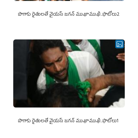
పొగాకు రైతుల‌తో వైయ‌స్ జ‌గ‌న్ ముఖాముఖి..ఫొటోలు2
పొగాకు రైతుల‌తో వైయ‌స్ జ‌గ‌న్ ముఖాముఖి..ఫొటోలు1