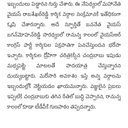
ఇబ్బందులు పడ్డారని గుర్తు చేశారు. ఈ నేపథ్యంలో మహానేత
వైయస్ రాజశేఖర్‌రెడ్డి కార్మిక వర్గాల సంక్షేమానికి ఇతోధికంగా
కృషి చేశారన్నారు. అదే స్ఫూర్తితో జననేత వైయస్
జగన్‌మోహన్‌రెడ్డి సారథ్యంలో రానున్న కాలంలో వైయస్ఆర్
కాంగ్రెస్ పార్టీ కార్మికుల పక్షపాతిగా పనిచేస్తుందని భరోసా
ఇచ్చారు. కార్మికుల ద్రోహిగా చరిత్రకెక్కిన చంద్రబాబు ఇపుడు
మభ్యపెట్టే మాటలతో పాదయాత్ర చేస్తున్నారని
దుయ్యబట్టారు. మరోసారి అవకాశం ఇస్తే అన్ని వర్గాలను
ఇబ్బందుల్లోకి నెట్టేయడం ఖాయమన్నారు. విజ్ఞులైన ప్రజలు
ఇప్పటికే చంద్రబాబుకు తగిన రీతిలో బుద్ధి చెప్పారని, రానున్న
కాలంలో కూడా టీడీపీకి గుణపాఠం తప్పదన్నారు.