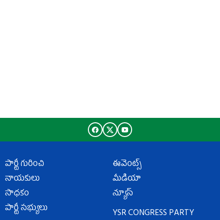
పార్టీ గురించి
ఈవెంట్స్
నాయకులు
మీడియా
సాధకం
న్యూస్
పార్టీ సభ్యులు
YSR CONGRESS PARTY