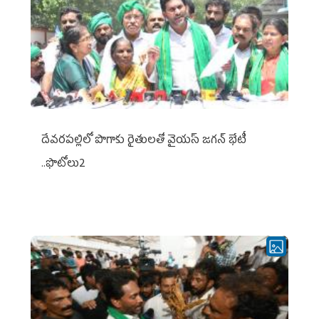
దేవరపల్లిలో పొగాకు రైతులతో వైయస్ జగన్ భేటీ
..ఫొటోలు2