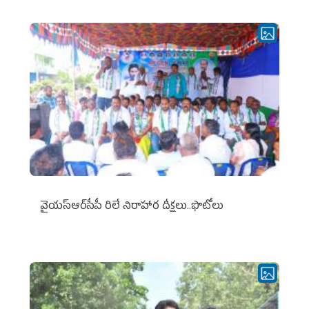
వైయ‌స్ఆర్‌సీపీ రిలే నిరాహార దీక్షలు..ఫొటోలు