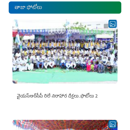
తాజా ఫోటోలు
వైయ‌స్ఆర్‌సీపీ రిలే నిరాహార దీక్షలు..ఫొటోలు 2