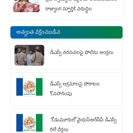
రాజ్యాంగ స్ఫూర్తికి విరుద్ధం
అత్యంత వీక్షించబడిన
డీఎస్సీ నిరసనలపై పోలీసు ఆంక్షలు
డీఎస్సీ అక్రమాలపై పోరాటం
కొనసాగింపు
కోడుమూరులో వైయ‌స్ఆర్‌సీపీ డీఎస్సీ
రిలే దీక్షలు