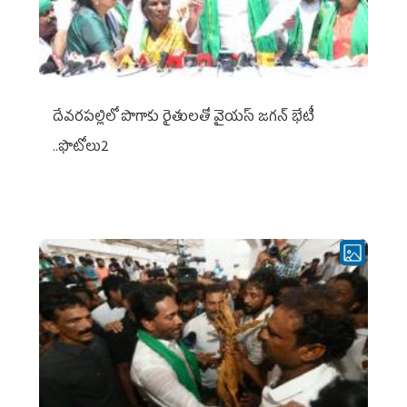
దేవరపల్లిలో పొగాకు రైతులతో వైయస్ జగన్ భేటీ
..ఫొటోలు2