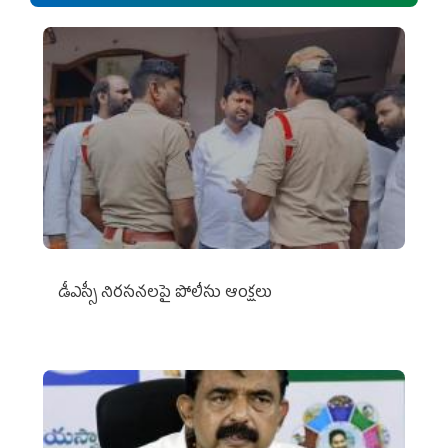
డీఎస్సీ నిరసనలపై పోలీసు ఆంక్షలు