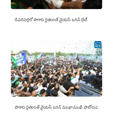
దేవరపల్లిలో పొగాకు రైతులతో వైయస్ జగన్ భేటీ
పొగాకు రైతుల‌తో వైయ‌స్ జ‌గ‌న్ ముఖాముఖి..ఫొటోలు2