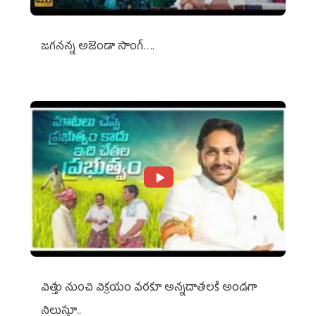
జగనన్న అజెండా సాంగ్….
విత్తు నుంచి విక్రయం వరకూ అన్నదాతలకి అండగా
నిలుస్తూ..