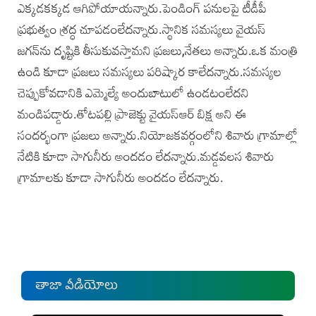
ఎక్కడకక్కడ ఆగిపోయాయన్నారు.పెండింగ్‌ పనులపై టీడీపీ
ప్రభుత్వం శ్రద్ధ చూపడంలేదన్నారు.స్థానిక సమస్యలు వైయస్‌
జగన్‌ను దృష్టికి తీసుకువస్తామని ప్రజలు,నేతలు అన్నారు.ఒక మంత్రి
ఉండి కూడా ప్రజలు సమస్యలు పరిష్కార కాలేదన్నారు.సమస్యల
చెప్పుకోవడానికి ఎమ్మెల్యే అందుబాటులో ఉండటంలేదని
మండిపడ్డారు.తోటపల్లి ప్రాజెక్టు వైయస్‌ఆర్‌ బిక్ష అని ఈ
సందర్భంగా ప్రజలు అన్నారు.నియోజకవర్గంలోని శివారు గ్రామాల్లో
నేటికి కూడా సాగునీరు అందడం లేదన్నారు.మడ్డవలస శివారు
గ్రామాలకు కూడా సాగునీరు అందడం లేదన్నారు.
తాజా వీడియోలు