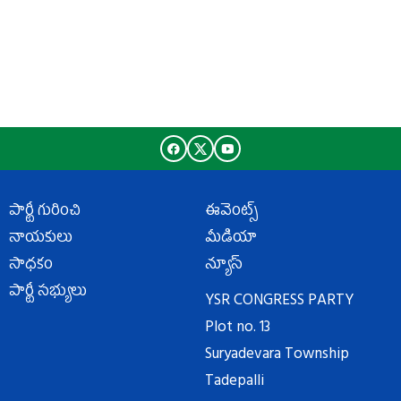
పార్టీ గురించి
ఈవెంట్స్
నాయకులు
మీడియా
సాధకం
న్యూస్
పార్టీ సభ్యులు
YSR CONGRESS PARTY
Plot no. 13
Suryadevara Township
Tadepalli