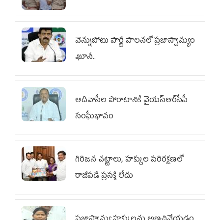
వెన్నుపోటు పార్టీ పాలనలో ప్రజాస్వామ్యం
ఖూనీ..
ఆదివాసీల పోరాటానికి వైయ‌స్ఆర్‌సీపీ
సంఘీభావం
గిరిజన చట్టాలు, హక్కుల పరిరక్షణలో
రాజీపడే ప్రసక్తే లేదు
ప్రజాస్వామ్య హక్కులను అణచివేయడం