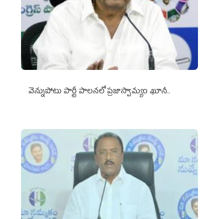
వెన్నుపోటు పార్టీ పాలనలో ప్రజాస్వామ్యం ఖూనీ..