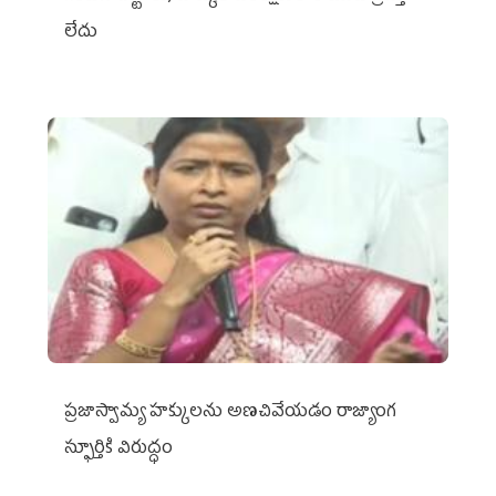
లేదు
ప్రజాస్వామ్య హక్కులను అణచివేయడం రాజ్యాంగ
స్ఫూర్తికి విరుద్ధం