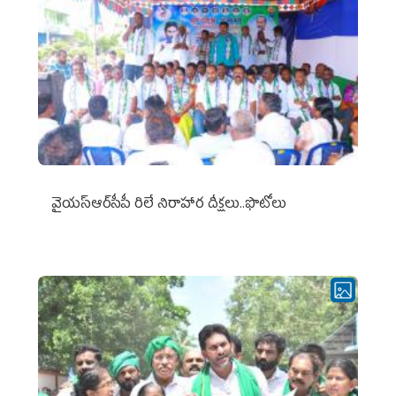
వైయ‌స్ఆర్‌సీపీ రిలే నిరాహార దీక్షలు..ఫొటోలు