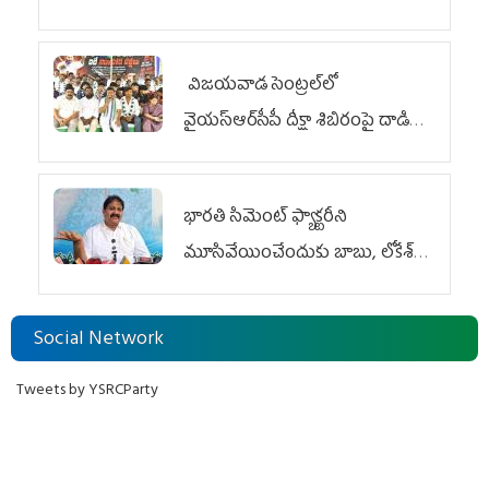
విజయవాడ సెంట్రల్‌లో
వైయ‌స్ఆర్‌సీపీ దీక్షా శిబిరంపై దాడి
దుర్మార్గం
భారతి సిమెంట్ ఫ్యాక్టరీని
మూసివేయించేందుకు బాబు, లోకేశ్
కుట్ర
Social Network
Tweets by YSRCParty