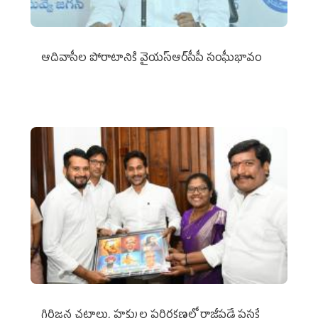
ఆదివాసీల పోరాటానికి వైయ‌స్ఆర్‌సీపీ సంఘీభావం
గిరిజన చట్టాలు, హక్కుల పరిరక్షణలో రాజీపడే ప్రసక్తే