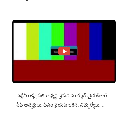
ఎన్డీఏ రాష్ట్ర‌ప‌తి అభ్య‌ర్థి ద్రౌప‌ది ముర్ముతో వైయ‌స్ఆర్
సీపీ అధ్య‌క్షులు, సీఎం వైయ‌స్ జ‌గ‌న్, ఎమ్మెల్యేలు,
ఎంపీల స‌మావేశం