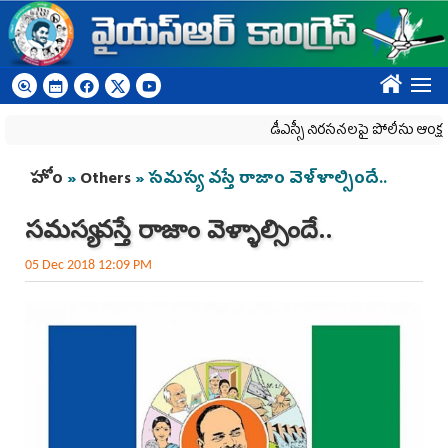
Skip to main content
????
డీఎస్సీ నిరసనలపై పోలీసు ఆంక్షలు
You are here
హోం
»
Others
» సమస్య వస్తే రాజాం వెళ్ళాల్సిందే..
సమస్య వస్తే రాజాం వెళ్ళాల్సిందే..
05 Dec 2018 12:09 PM