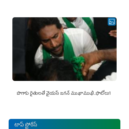
పొగాకు రైతుల‌తో వైయ‌స్ జ‌గ‌న్ ముఖాముఖి..ఫొటోలు1
టాప్ స్టోరీస్