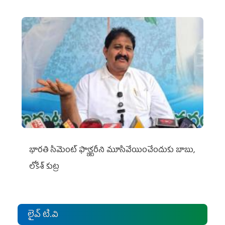
భారతి సిమెంట్ ఫ్యాక్టరీని మూసివేయించేందుకు బాబు,
లోకేశ్ కుట్ర
లైవ్ టి.వి