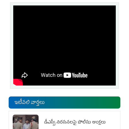
ఇటీవలి వార్తలు
డీఎస్సీ నిరసనలపై పోలీసు ఆంక్షలు