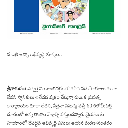
మంత్రి ఉన్నా అభివృద్ధి శూన్యం..
శ్రీకాకుళంః
ఎచ్చెర్ల నియోజకవర్గంలో కనీస సదుపాయాలు కూడా
లేవని స్థానికులు ఆవేదన వ్యక్తం చేస్తున్నారు.ఒక ప్రభుత్వ
కార్యాలయం కూడా లేదని, ఏదైనా సమస్య వస్తే 50 కిలోమీటర్ల
దూరంలో ఉన్న రాజాం వెళ్లాల్సి వస్తుందన్నారు.వైయస్‌ఆర్‌
హయాంలో చేపట్టిన అభివృద్ధి పనులు ఆయన మరణానంతరం