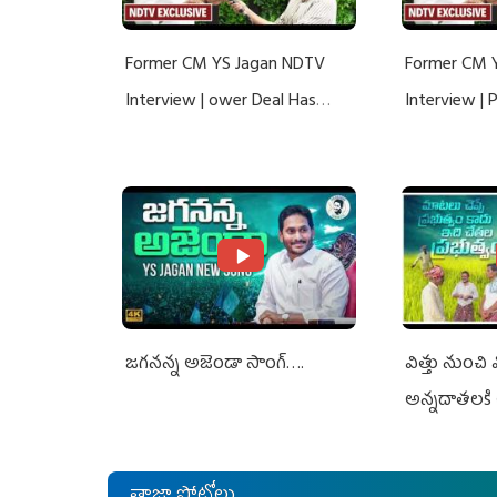
Former CM YS Jagan NDTV
Former CM 
Interview | ower Deal Has
Interview |
Nothing To Do With Adani: YS
Nothing To 
Jagan Rejects US Charges
Jagan Rejec
జగనన్న అజెండా సాంగ్….
విత్తు నుంచి
అన్నదాతలకి 
తాజా ఫోటోలు