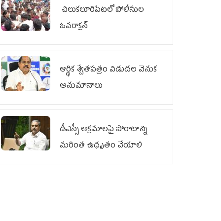
చిలుక‌లూరిపేట‌లో పోలీసుల
ఓవ‌రాక్ష‌న్‌
ఆర్థిక శ్వేతపత్రం విడుదల వెనుక
అనుమానాలు
డీఎస్సీ అక్రమాలపై పోరాటాన్ని
మరింత ఉధృతం చేయాలి