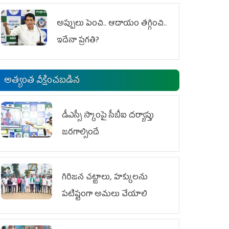
అప్పులు పెంచి.. ఆదాయం తగ్గించి..
ఇదేనా ప్రగతి?
అత్యంత వీక్షించబడిన
డీఎస్సీ స్కాంపై సీబీఐ దర్యాప్తు
జరగాల్సిందే
గిరిజన చట్టాలు, హక్కులను
పటిష్టంగా అమలు చేయాలి