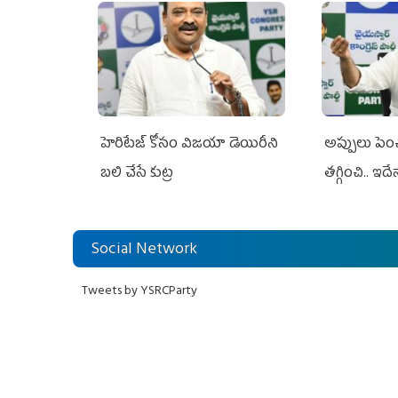
హెరిటేజ్ కోసం విజయా డెయిరీని
అప్పులు పె
బలి చేసే కుట్ర‌
తగ్గించి.. ఇదే
Social Network
Tweets by YSRCParty