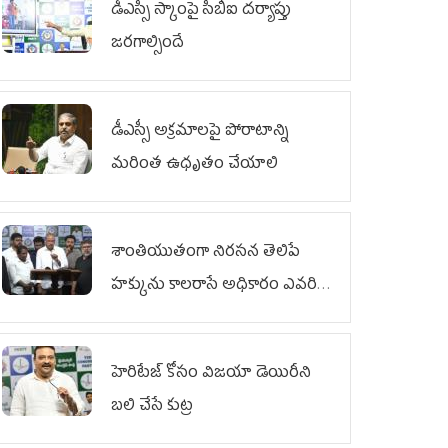
డీఎస్సీ స్కాంపై సీబీఐ దర్యాప్తు
జరగాల్సిందే
డీఎస్సీ అక్రమాలపై పోరాటాన్ని
మరింత ఉధృతం చేయాలి
శాంతియుతంగా నిరసన తెలిపే
హక్కును కాలరాసే అధికారం ఎవరికీ
లేదు
హెరిటేజ్ కోసం విజయా డెయిరీని
బలి చేసే కుట్ర‌