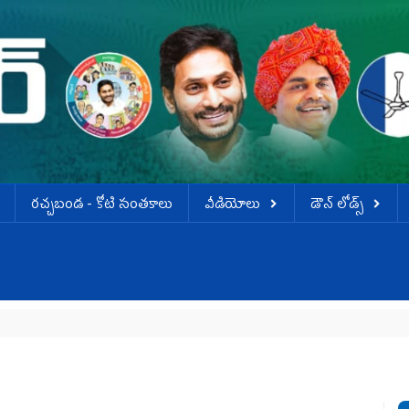
ర‌చ్చ‌బండ‌ - కోటి సంత‌కాలు
వీడియోలు
డౌన్ లోడ్స్