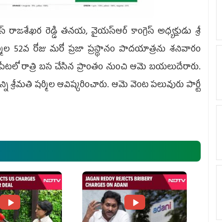
శేఖర రెడ్డి తనయ, వైయస్ఆర్ కాంగ్రెస్ అధ్యక్షుడు శ్రీ
్మిల 52వ రోజు మరో ప్రజా ప్రస్థానం పాదయాత్రను శనివారం
ేటలో రాత్రి బస చేసిన ప్రాంతం నుంచి ఆమె బయలుదేరారు.
్ని శ్రీమతి షర్మిల ఆవిష్కరించారు. ఆమె వెంట పలువురు పార్టీ