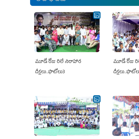
మూడో రోజు రిలే నిరాహార
మూడో రోజు రి
దీక్షలు..ఫొటోలు3
దీక్షలు..ఫొటో