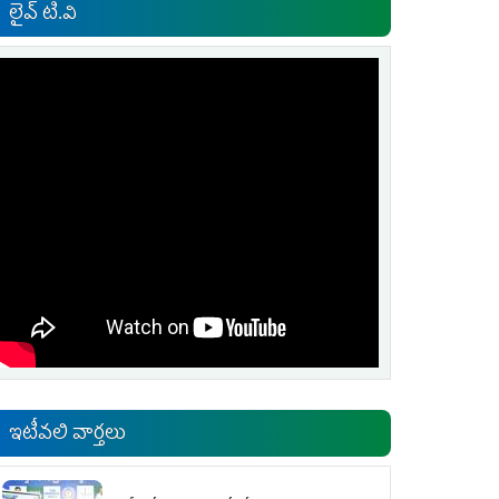
లైవ్ టి.వి
ఇటీవలి వార్తలు