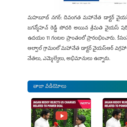
మహబూబ్ నగర్: దివంగత మహానేత డాక్టర్ వైయస్ రాజ
జగన్మోహన్ రెడ్డి సోదరి అయిన శ్రీమతి వైయస్ షర
ఉదయం 11 గంటల ప్రాంతంలో ప్రారంభించారు. కేసంప
ఆల్వాల్ గ్రామంలో మహానేత డాక్టర్ వైయస్ఆర్ విగ్రహాన
నేతలు, ఎమ్మెల్యేలు, అభిమానులు ఉన్నారు.
తాజా వీడియోలు