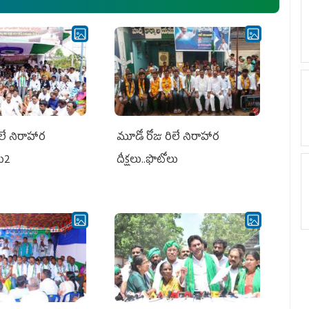
లే నిరాహార
మూడో రోజు రిలే నిరాహార
లు2
దీక్షలు..ఫొటోలు