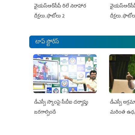
వైయ‌స్ఆర్‌సీపీ రిలే నిరాహార
వైయ‌స్ఆర్‌సీ
దీక్షలు..ఫొటోలు 2
దీక్షలు..ఫొటో
టాప్ స్టోరీస్
డీఎస్సీ స్కాంపై సీబీఐ దర్యాప్తు
డీఎస్సీ అక్రమ
జరగాల్సిందే
మరింత ఉధ