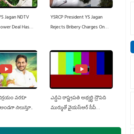
YS Jagan NDTV
YSRCP President YS Jagan
 Power Deal Has
Rejects Bribery Charges On
Do With Adani: YS
Adani, Threatens Defamation
ts US Charges
Suit Against Media Groups
 విక్రయం వరకూ
ఎన్డీఏ రాష్ట్ర‌ప‌తి అభ్య‌ర్థి ద్రౌప‌ది
అండగా నిలుస్తూ..
ముర్ముతో వైయ‌స్ఆర్ సీపీ
అధ్య‌క్షులు, సీఎం వైయ‌స్ జ‌గ‌న్,
ఎమ్మెల్యేలు, ఎంపీల స‌మావేశం