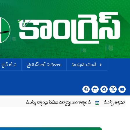
లైవ్ టి.వి
వైయస్ఆర్-పథకాలు
సంప్రదించండి
డీఎస్సీ స్కాంపై సీబీఐ దర్యాప్తు జరగాల్సిందే
డీఎస్సీ అక్రమాలపై పోరాటా