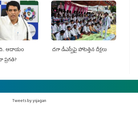
ంచి.. ఆదాయం
దగా డీఎస్సీపై పోటెత్తిన దీక్షలు
నా ప్రగతి?
Tweets by ysjagan