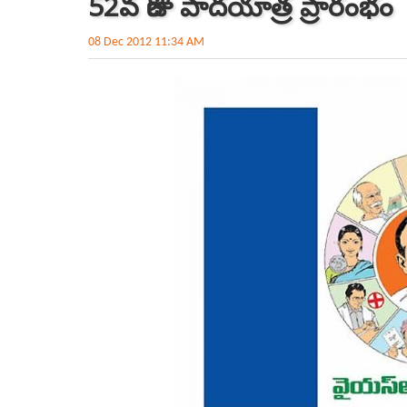
52వ రోజు పాదయాత్ర ప్రారంభం
08 Dec 2012 11:34 AM