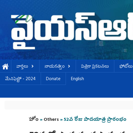
Skip to main content
వార్తలు
నాయకత్వం
పత్రికా ప్రకటనలు
ఫోటోలు
మేనిఫెస్టో - 2024
Donate
English
You are here
హోం
»
Others
» 52వ రోజు పాదయాత్ర ప్రారంభం