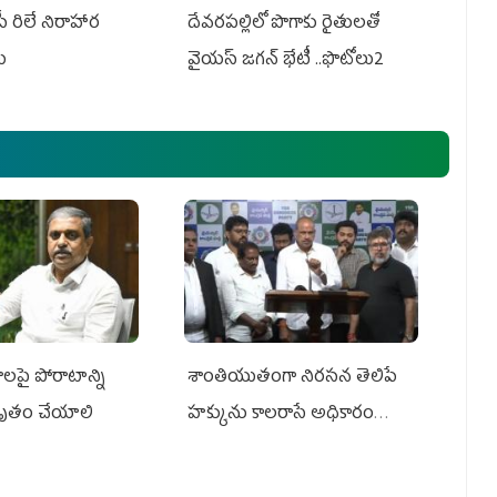
పీ రిలే నిరాహార
దేవరపల్లిలో పొగాకు రైతులతో
లు
వైయస్ జగన్ భేటీ ..ఫొటోలు2
ాలపై పోరాటాన్ని
శాంతియుతంగా నిరసన తెలిపే
ృతం చేయాలి
హక్కును కాలరాసే అధికారం
ఎవరికీ లేదు