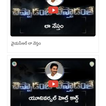
వైయ‌స్ఆర్ లా నేస్తం