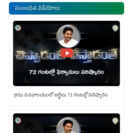
సంబంధిత వీడియోలు
గ్రామ స‌చివాల‌యంలో అర్జీలు 72 గంట‌ల్లో ప‌రిష్కారం