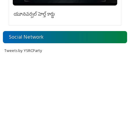
యూనివ‌ర్స‌ల్ హెల్త్ కార్డు
Social Network
Tweets by YSRCParty