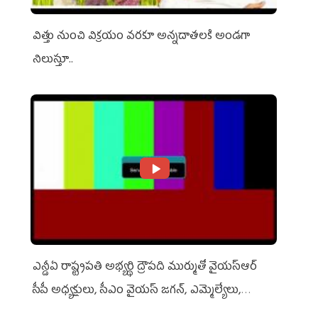
విత్తు నుంచి విక్రయం వరకూ అన్నదాతలకి అండగా
నిలుస్తూ..
ఎన్డీఏ రాష్ట్ర‌ప‌తి అభ్య‌ర్థి ద్రౌప‌ది ముర్ముతో వైయ‌స్ఆర్
సీపీ అధ్య‌క్షులు, సీఎం వైయ‌స్ జ‌గ‌న్, ఎమ్మెల్యేలు,
ఎంపీల స‌మావేశం