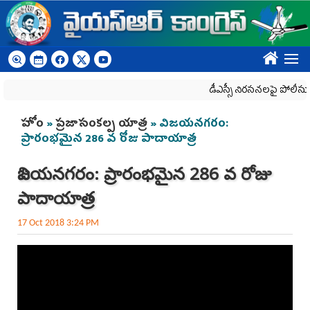
Skip to main content
????
డీఎస్సీ నిరసనలపై పోలీసు ఆంక
You are here
హోం
»
ప్రజాసంకల్ప యాత్ర
» విజయనగరం:
ప్రారంభమైన 286 వ రోజు పాదాయాత్ర
విజయనగరం: ప్రారంభమైన 286 వ రోజు
పాదాయాత్ర
17 Oct 2018 3:24 PM