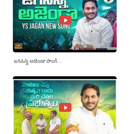
జగనన్న అజెండా సాంగ్….