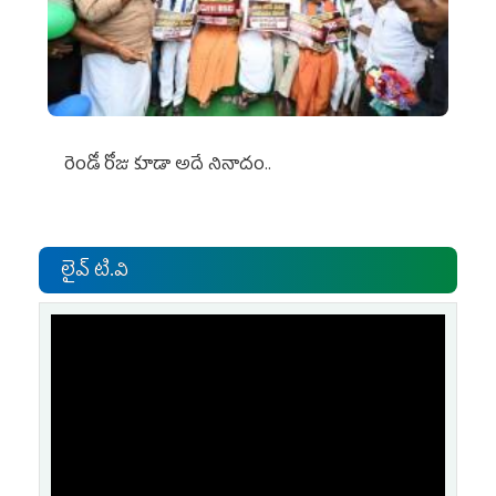
రెండో రోజు కూడా అదే నినాదం..
లైవ్ టి.వి