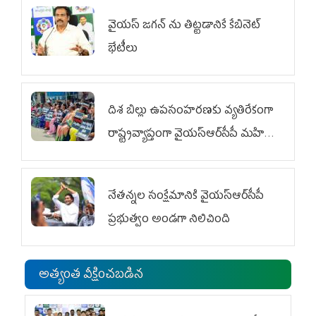
వైయ‌స్ జగన్‌ ను తిట్టడానికే కేబినెట్‌
భేటీలు
దిశ బిల్లు ఉపసంహరణకు వ్యతిరేకంగా
రాష్ట్రవ్యాప్తంగా వైయ‌స్ఆర్‌సీపీ మహిళా
విభాగం ఆందోళనలు
నేతన్నల సంక్షేమానికి వైయ‌స్ఆర్‌సీపీ
ప్రభుత్వం అండగా నిలిచింది
అత్యంత వీక్షించబడిన