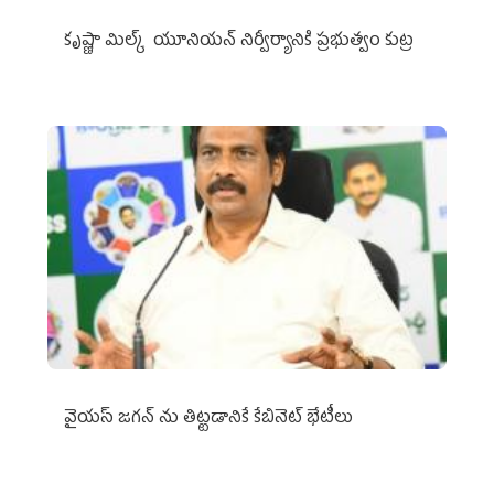
కృష్ణా మిల్క్‌ యూనియన్‌ నిర్వీర్యానికి ప్రభుత్వం కుట్ర
వైయ‌స్ జగన్‌ ను తిట్టడానికే కేబినెట్‌ భేటీలు