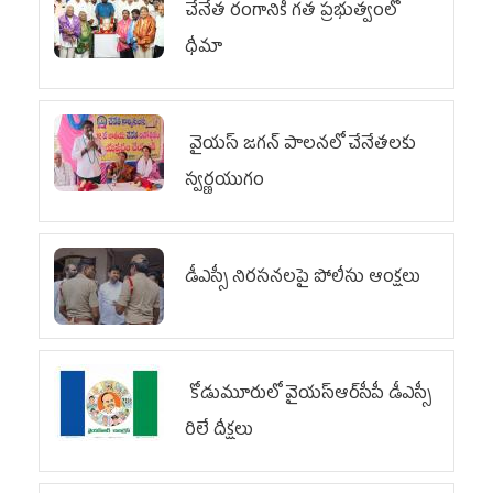
చేనేత రంగానికి గత ప్రభుత్వంలో
ధీమా
వైయ‌స్ జగన్ పాలనలో చేనేతలకు
స్వర్ణయుగం
డీఎస్సీ నిరసనలపై పోలీసు ఆంక్షలు
కోడుమూరులో వైయ‌స్ఆర్‌సీపీ డీఎస్సీ
రిలే దీక్షలు