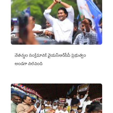
నేతన్నల సంక్షేమానికి వైయ‌స్ఆర్‌సీపీ ప్రభుత్వం
అండగా నిలిచింది