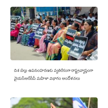
దిశ బిల్లు ఉపసంహరణకు వ్యతిరేకంగా రాష్ట్రవ్యాప్తంగా
వైయ‌స్ఆర్‌సీపీ మహిళా విభాగం ఆందోళనలు