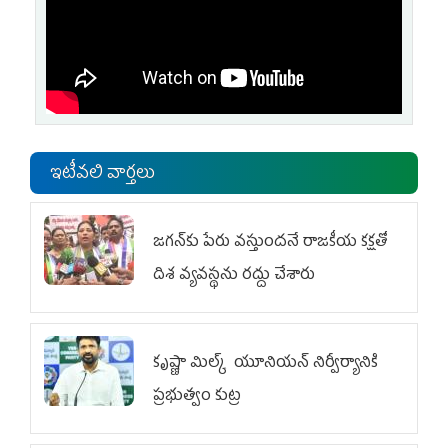
ఇటీవలి వార్తలు
జగన్‌కు పేరు వస్తుందనే రాజకీయ కక్షతో
దిశ వ్య‌వ‌స్థ‌ను రద్దు చేశారు
కృష్ణా మిల్క్‌ యూనియన్‌ నిర్వీర్యానికి
ప్రభుత్వం కుట్ర