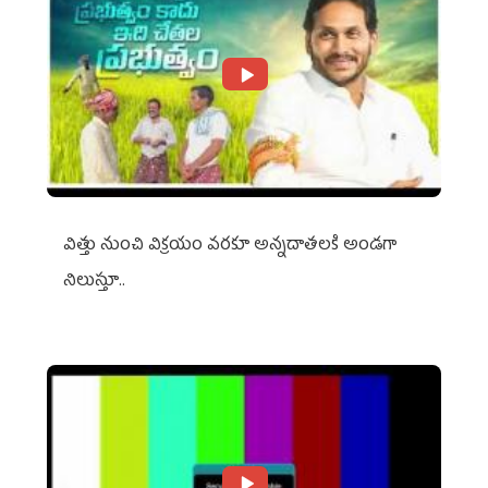
విత్తు నుంచి విక్రయం వరకూ అన్నదాతలకి అండగా
నిలుస్తూ..