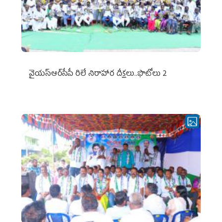
వైయ‌స్ఆర్‌సీపీ రిలే నిరాహార దీక్షలు..ఫొటోలు 2