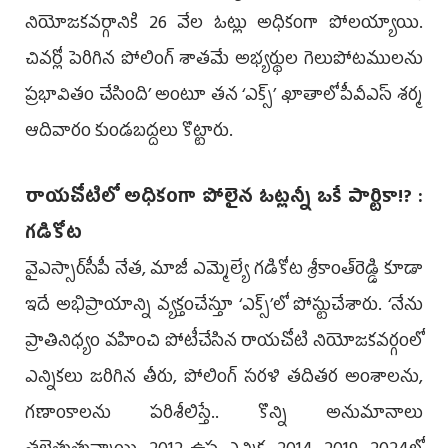
నియోజకవర్గానికి 26 వేల ఓట్లు అధికంగా పోలయ్యాయి.
చివర్లో పెరిగిన పోలింగ్‌ శాతమే అభ్యర్థుల గెలుపోటములను
ప్రభావితం చేసింది’ అంటూ తన ‘ఎక్స్‌’ ఖాతాలో పీవీఎస్‌ శర్మ
ఆదివారం కుండబద్దలు కొట్టారు.
రాయచోటిలో అధికంగా పోలైన ఓట్లన్నీ ఒకే పార్టికా!? :
గడికోట
వైఎస్సార్‌సీపీ నేత, మాజీ ఎమ్మెల్యే గడికోట శ్రీకాంత్‌రెడ్డి కూడా
ఇదే అభిప్రాయాన్ని వ్యక్తంచేస్తూ ‘ఎక్స్‌’లో పోస్టుచేశారు. ‘నేను
ప్రాతినిధ్యం వహించి పోటీచేసిన రాయచోటి నియోజకవర్గంలో
ఎన్నికలు జరిగిన తీరు, పోలింగ్‌ సరళి తదితర అంశాలను,
గణాంకాలను పరిశీలిస్తే.. కొన్ని అనుమానాలు