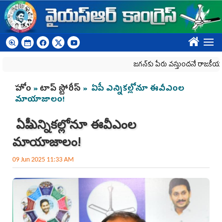
Skip to main content
????
జగన్‌కు పేరు వస్తుందనే రాజకీయ కక్షతో దిశ వ
You are here
హోం
»
టాప్ స్టోరీస్
» ఏపీ ఎన్నికల్లోనూ ఈవీఎంల
మాయాజాలం!
ఏపీ ఎన్నికల్లోనూ ఈవీఎంల
మాయాజాలం!
09 Jun 2025 11:33 AM