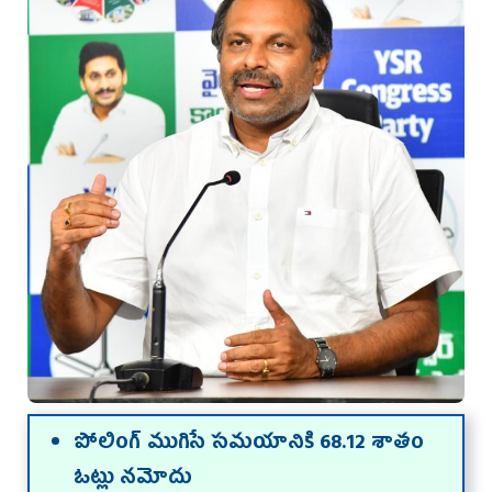
పోలింగ్‌ ముగిసే సమయానికి 68.12 శాతం
ఓట్లు నమోదు