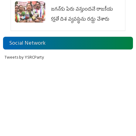
జగన్‌కు పేరు వస్తుందనే రాజకీయ
కక్షతో దిశ వ్య‌వ‌స్థ‌ను రద్దు చేశారు
Social Network
Tweets by YSRCParty