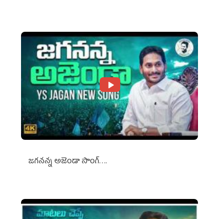
Against Media Groups
జగనన్న అజెండా సాంగ్….