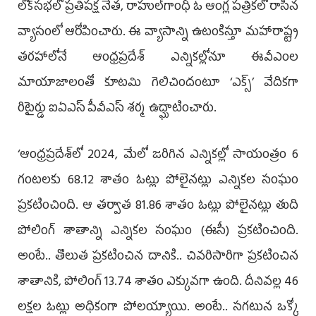
లోక్‌సభలో ప్రతిపక్ష నేత, రాహుల్‌గాంధీ ఓ ఆంగ్ల పత్రికలో రాసిన
వ్యాసంలో ఆరోపించారు. ఈ వ్యాసాన్ని ఉటంకిస్తూ మహారాష్ట్ర
తరహాలోనే ఆంధ్రప్రదేశ్‌ ఎన్నికల్లోనూ ఈవీఎంల
మాయాజాలంతో కూటమి గెలిచిందంటూ ‘ఎక్స్‌’ వేదికగా
రిటైర్డు ఐఏఎస్‌ పీవీఎస్‌ శర్మ ఉద్ఘాటించారు.
‘ఆంధ్రప్రదేశ్‌లో 2024, మేలో జరిగిన ఎన్నికల్లో సాయంత్రం 6
గంటలకు 68.12 శాతం ఓట్లు పోలైనట్లు ఎన్నికల సంఘం
ప్రకటించింది. ఆ తర్వాత 81.86 శాతం ఓట్లు పోలైనట్లు తుది
పోలింగ్‌ శాతాన్ని ఎన్నికల సంఘం (ఈసీ) ప్రకటించింది.
అంటే.. తొలుత ప్రకటించిన దానికి.. చివరిసారిగా ప్రకటించిన
శాతానికి, పోలింగ్‌ 13.74 శాతం ఎక్కువగా ఉంది. దీనివల్ల 46
లక్షల ఓట్లు అధికంగా పోలయ్యాయి. అంటే.. సగటున ఒక్కో