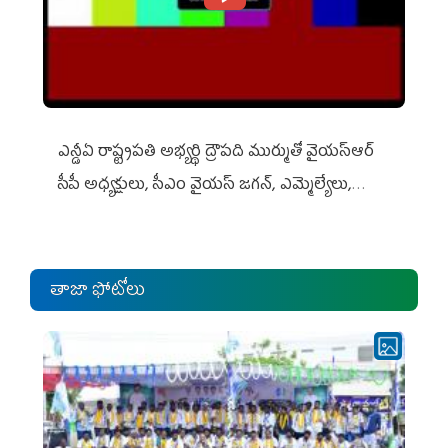
ఎన్డీఏ రాష్ట్ర‌ప‌తి అభ్య‌ర్థి ద్రౌప‌ది ముర్ముతో వైయ‌స్ఆర్
సీపీ అధ్య‌క్షులు, సీఎం వైయ‌స్ జ‌గ‌న్, ఎమ్మెల్యేలు,
ఎంపీల స‌మావేశం
తాజా ఫోటోలు