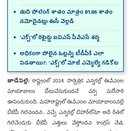
తుది పోలింగ్‌ శాతం మాత్రం 81.86 శాతం
నమోదైనట్లు ఈసీ వెల్లడి
‘ఎక్స్‌’లో రిటైర్డు ఐఏఎస్‌ పీవీఎస్‌ శర్మ
అధికంగా పోలైన ఓట్లన్నీ టీడీపీకే ఎలా
పడతాయి?: ‘ఎక్స్‌’లో మాజీ ఎమ్మెల్యే గడికోట
తాడేప‌ల్లి:
రాష్ట్రంలో 2024 సార్వత్రిక ఎన్నికల్లో ఈవీఎంల
మాయాజాలం చోటుచేసుకుందనే చర్చ మరోసారి
ఊపందుకుంది. మహారాష్ట్రలో ఈవీఎంల మాయాజాలంవల్లే
బీజేపీ గెలిచిందని.. వచ్చే ఎన్నికల్లో బిహార్‌లోనూ అదే రీతిలో
గెలిచేందుకు బీజేపీ ఎత్తులు వేస్తోందని కాంగ్రెస్‌ నేత,