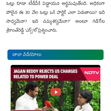
ఓట్లు కూడా టీడీపీకే పడ్డాయని అర్థమవుతోంది. అధికంగా
పోలైన ఈ 30 వేల ఓట్లు ఒకే పార్టికి ఎలా పడతాయి? ఇది
సాధ్యమేనా? ఇది నమ్మశక్యమేనా?’ అంటూ గడికోట
శ్రీకాంత్‌రెడ్డి ‘ఎక్స్‌’లో ప్రశ్నించారు.
తాజా వీడియోలు