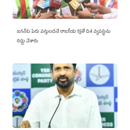
జగన్‌కు పేరు వస్తుందనే రాజకీయ కక్షతో దిశ వ్య‌వ‌స్థ‌ను
రద్దు చేశారు