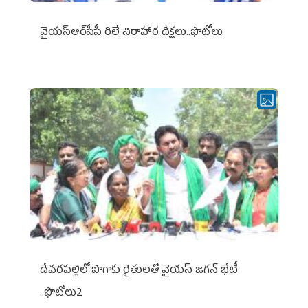
వైయ‌స్ఆర్‌సీపీ రిలే నిరాహార దీక్షలు..ఫొటోలు
దేవరపల్లిలో పొగాకు రైతులతో వైయస్ జగన్ భేటీ
..ఫొటోలు2