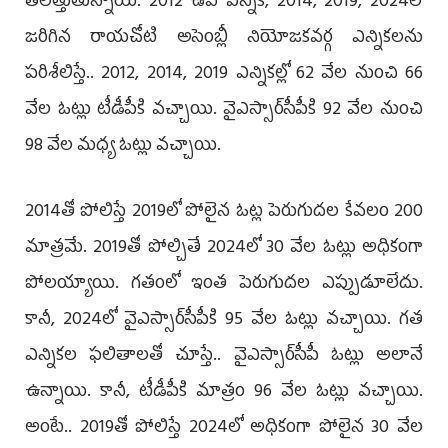
తలెత్తుతున్నాయి. 2012 ఉప ఎన్నిక, 2014, 2019, 2024లో
జరిగిన రాయచోటి అసెంబ్లీ నియోజకవర్గ ఎన్నికలను
పరిశీలిస్తే.. 2012, 2014, 2019 ఎన్నికల్లో 62 వేల నుంచి 66
వేల ఓట్లు టీడీపీకి వచ్చాయి. వైఎస్సార్‌సీపీకి 92 వేల నుంచి
98 వేల మధ్య ఓట్లు వచ్చాయి.
2014తో పోలిస్తే 2019లో పోలైన ఓట్ల పెరుగుదల కేవలం 200
మాత్రమే. 2019తో పోల్చితే 2024లో 30 వేల ఓట్లు అధికంగా
పోలయ్యాయి. గతంలో ఇంత పెరుగుదల ఎప్పుడూలేదు.
కానీ, 2024లో వైఎస్సార్‌సీపీకి 95 వేల ఓట్లు వచ్చాయి. గత
ఎన్నికల ఫలితాలతో చూస్తే.. వైఎస్సార్‌సీపీ ఓట్లు అలానే
ఉన్నాయి. కానీ, టీడీపీకి మాత్రం 96 వేల ఓట్లు వచ్చాయి.
అంటే.. 2019తో పోలిస్తే 2024లో అధికంగా పోలైన 30 వేల