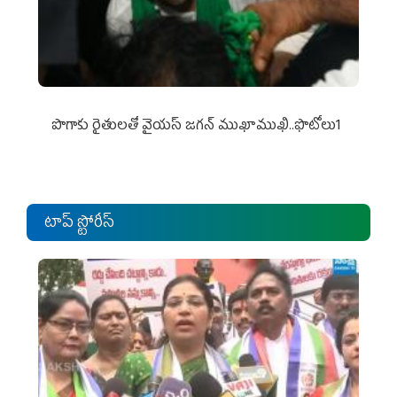
పొగాకు రైతుల‌తో వైయ‌స్ జ‌గ‌న్ ముఖాముఖి..ఫొటోలు1
టాప్ స్టోరీస్