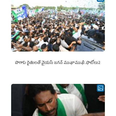
పొగాకు రైతుల‌తో వైయ‌స్ జ‌గ‌న్ ముఖాముఖి..ఫొటోలు2