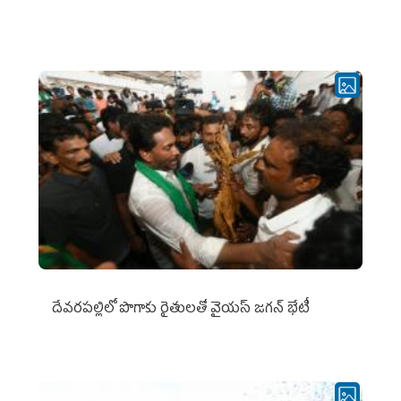
దేవరపల్లిలో పొగాకు రైతులతో వైయస్ జగన్ భేటీ