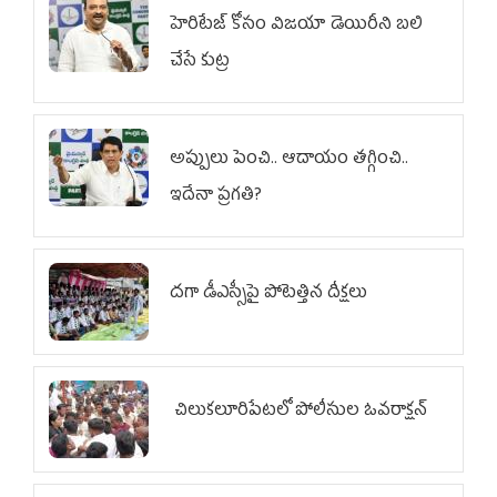
హెరిటేజ్ కోసం విజయా డెయిరీని బలి
చేసే కుట్ర‌
అప్పులు పెంచి.. ఆదాయం తగ్గించి..
ఇదేనా ప్రగతి?
దగా డీఎస్సీపై పోటెత్తిన దీక్షలు
చిలుక‌లూరిపేట‌లో పోలీసుల ఓవ‌రాక్ష‌న్‌