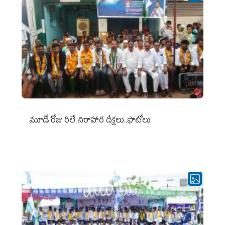
మూడో రోజు రిలే నిరాహార దీక్షలు..ఫొటోలు