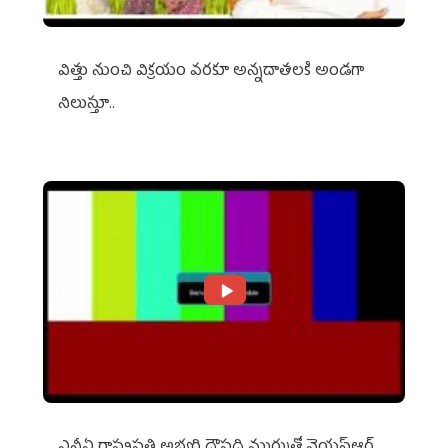
విత్తు నుంచి విక్రయం వరకూ అన్నదాతలకి అండగా
నిలుస్తూ..
ఎన్డీఏ రాష్ట్ర‌ప‌తి అభ్య‌ర్థి ద్రౌప‌ది ముర్ముతో వైయ‌స్ఆర్