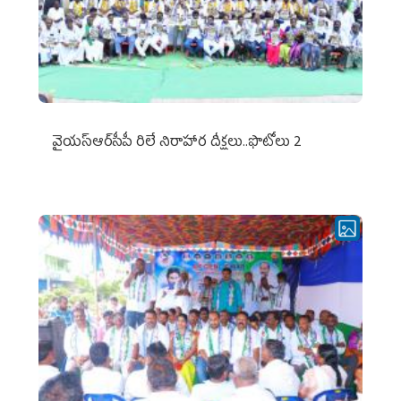
వైయ‌స్ఆర్‌సీపీ రిలే నిరాహార దీక్షలు..ఫొటోలు 2