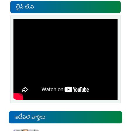
లైవ్ టి.వి
ఇటీవలి వార్తలు