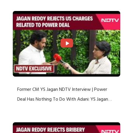
Former CM YS Jagan NDTV Interview | Power
Deal Has Nothing To Do With Adani: YS Jagan
Rejects US Charges