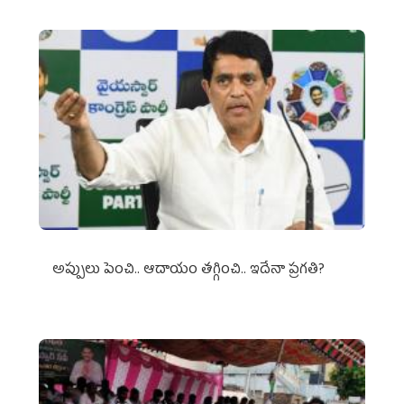
అప్పులు పెంచి.. ఆదాయం తగ్గించి.. ఇదేనా ప్రగతి?