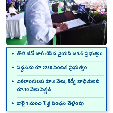
తొలి జీవో జారీ చేసిన వైయ‌స్ జ‌గ‌న్ ప్ర‌భుత్వం
పెన్ష‌న్‌ను రూ.2250 పెంచిన ప్ర‌భుత్వం
విక‌లాంగుల‌కు రూ.3 వేలు, కిడ్నీ బాధితుల‌కు
రూ.10 వేలు పెన్ష‌న్‌
జులై 1 నుంచి కొత్త పింఛ‌న్ చెల్లింపు