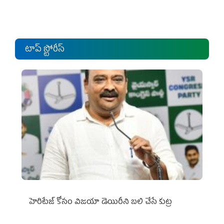
టాప్ స్టోరీస్
హెరిటేజ్ కోసం విజయా డెయిరీని బలి చేసే కుట్ర‌