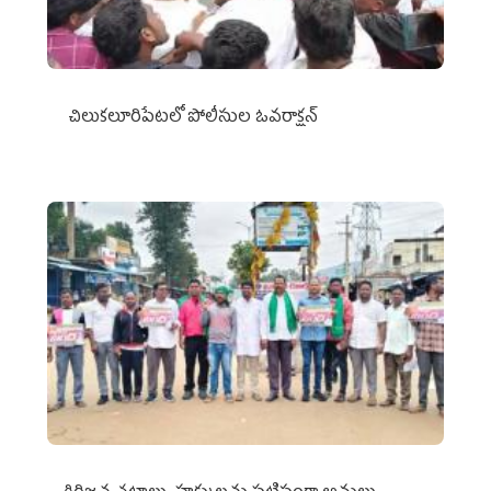
చిలుక‌లూరిపేట‌లో పోలీసుల ఓవ‌రాక్ష‌న్‌