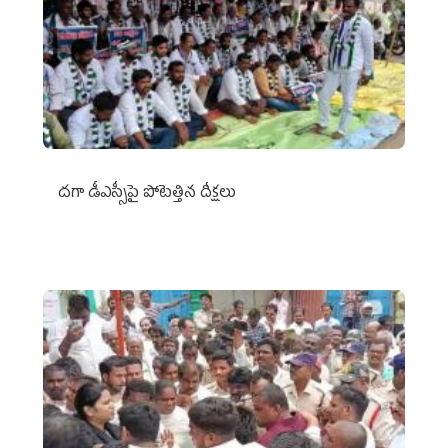
దగా డీఎస్సీపై పోటెత్తిన దీక్షలు