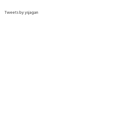
Tweets by ysjagan