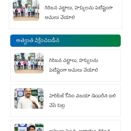
గిరిజన చట్టాలు, హక్కులను పటిష్టంగా
అమలు చేయాలి
అత్యంత వీక్షించబడిన
గిరిజన చట్టాలు, హక్కులను
పటిష్టంగా అమలు చేయాలి
హెరిటేజ్ కోసం విజయా డెయిరీని బలి
చేసే కుట్ర‌