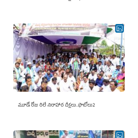
మూడో రోజు రిలే నిరాహార దీక్షలు..ఫొటోలు2