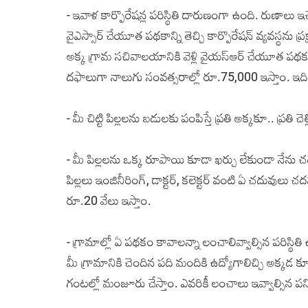
- ఇవాళ కార్పొరేషన్ల పరిస్థితి దారుణంగా ఉంది. రుణాలు ఇచ
వైఎస్సార్‌ చేయూత పథకాన్ని తెచ్చి కార్పొరేషన్‌ వ్యవస్థను ప్రక్షా
అక్క గ్రామ సచివాలయానికి వెళ్లి వైయ‌స్ఆర్‌ చేయూత పథ
దఫాలుగా నాలుగు సంవత్సరాల్లో రూ.75,000 ఇస్తాం. ఇద
- మీ చిట్టి పిల్లలను బడులకు పంపిస్తే ప్రతి అక్కకూ.. ప్ర
- మీ పిల్లలను ఒక్క రూపాయి కూడా ఖర్చు లేకుండా నేను చ
పిల్లలు ఇంజినీరింగ్, డాక్టర్, కలెక్టర్‌ వంటి ఏ చదువులు 
రూ.20 వేలు ఇస్తాం.
- గ్రామాల్లో ఏ పథకం కావాలన్నా లంచాలివ్వాల్సిన పరిస్థి
మీ గ్రామానికి చెందిన పది మందికి ఉద్యోగాలిచ్చి అక్కడ 
గంటల్లో మంజూరు చేస్తాం. ఎవరికీ లంచాలు ఇవ్వాల్సిన పని