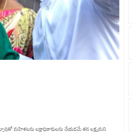
ూర్తితో మ‌హిళ‌ల‌ను ల‌క్షాధికారుల‌ను చేయ‌డ‌మే త‌న ల‌క్ష్య‌మ‌ని