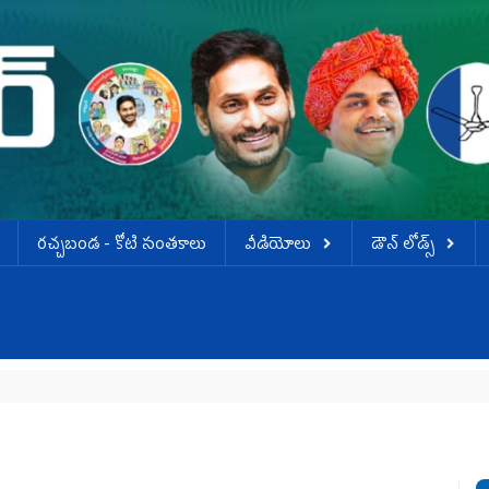
ర‌చ్చ‌బండ‌ - కోటి సంత‌కాలు
వీడియోలు
డౌన్ లోడ్స్
జ