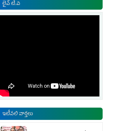
లైవ్ టి.వి
ఇటీవలి వార్తలు