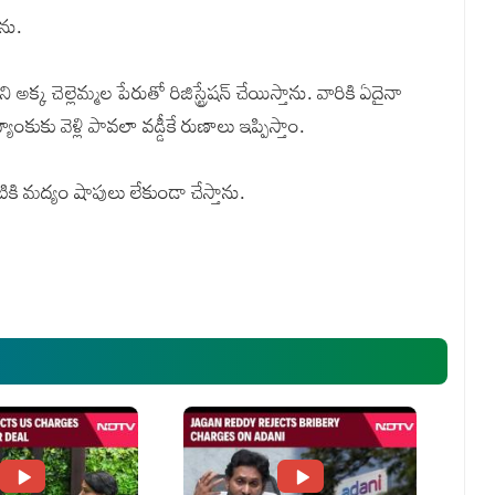
తాను.
 అక్క చెల్లెమ్మల పేరుతో రిజిస్ట్రేషన్‌ చేయిస్తాను. వారికి ఏదైనా
ంకుకు వెళ్లి పావలా వడ్డీకే రుణాలు ఇప్పిస్తాం.
టికి మద్యం షాపులు లేకుండా చేస్తాను.