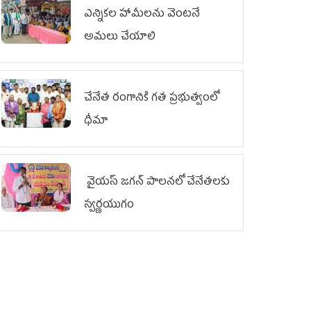
ఎన్నికల హామీలను వెంటనే
అమలు చేయాలి
చేనేత రంగానికి గత ప్రభుత్వంలో
ధీమా
వైయ‌స్ జగన్ పాలనలో చేనేతలకు
స్వర్ణయుగం