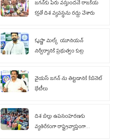
జగన్‌కు పేరు వస్తుందనే రాజకీయ
కక్షతో దిశ వ్య‌వ‌స్థ‌ను రద్దు చేశారు
కృష్ణా మిల్క్‌ యూనియన్‌
నిర్వీర్యానికి ప్రభుత్వం కుట్ర
వైయ‌స్ జగన్‌ ను తిట్టడానికే కేబినెట్‌
భేటీలు
దిశ బిల్లు ఉపసంహరణకు
వ్యతిరేకంగా రాష్ట్రవ్యాప్తంగా
వైయ‌స్ఆర్‌సీపీ మహిళా విభాగం