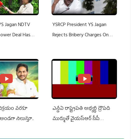
YS Jagan NDTV
YSRCP President YS Jagan
 Power Deal Has
Rejects Bribery Charges On
Do With Adani: YS
Adani, Threatens Defamation
ts US Charges
Suit Against Media Groups
 విక్రయం వరకూ
ఎన్డీఏ రాష్ట్ర‌ప‌తి అభ్య‌ర్థి ద్రౌప‌ది
అండగా నిలుస్తూ..
ముర్ముతో వైయ‌స్ఆర్ సీపీ
అధ్య‌క్షులు, సీఎం వైయ‌స్ జ‌గ‌న్,