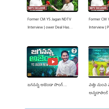
Former CM YS Jagan NDTV
Former CM 
Interview | ower Deal Has
Interview |
Nothing To Do With Adani: YS
Nothing To 
Jagan Rejects US Charges
Jagan Rejec
జగనన్న అజెండా సాంగ్….
విత్తు నుంచి
అన్నదాతలకి 