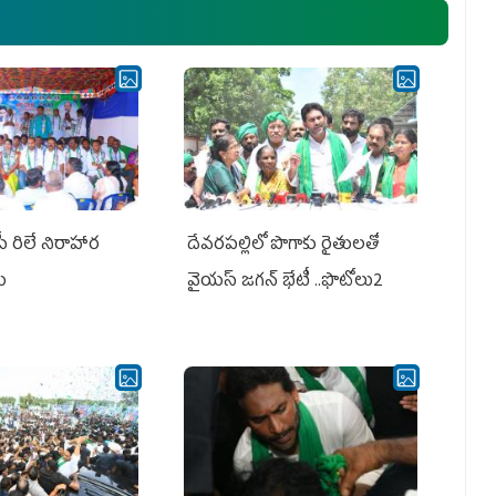
ఎమ్మెల్యేలు, ఎంపీల స‌మావేశం
పీ రిలే నిరాహార
దేవరపల్లిలో పొగాకు రైతులతో
లు
వైయస్ జగన్ భేటీ ..ఫొటోలు2