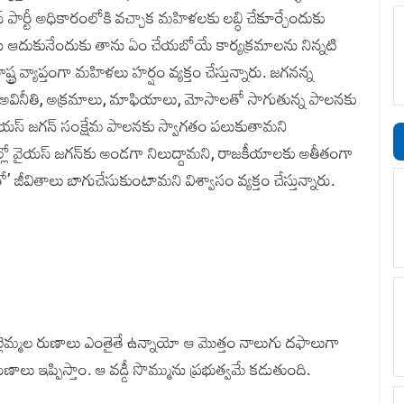
స్ పార్టీ అధికారంలోకి వ‌చ్చాక మ‌హిళ‌ల‌కు ల‌బ్ధి చేకూర్చేందుకు
‌ను ఆదుకునేందుకు తాను ఏం చేయ‌బోయే కార్య‌క్ర‌మాల‌ను నిన్న‌టి
వ్యాప్తంగా మ‌హిళ‌లు హ‌ర్షం వ్య‌క్తం చేస్తున్నారు. జ‌గ‌న‌న్న
్ట్రంలో అవినీతి, అక్రమాలు, మాఫియాలు, మోసాలతో సాగుతున్న పాలనకు
ైయ‌స్ జ‌గ‌న్‌ సంక్షేమ పాలనకు స్వాగతం పలుకుతామ‌ని
నికల్లో వైయ‌స్‌ జగన్‌కు అండగా నిలుద్దామని, రాజకీయాలకు అతీతంగా
వితాలు బాగుచేసుకుంటామ‌ని విశ్వాసం వ్య‌క్తం చేస్తున్నారు.
ెల్లెమ్మల రుణాలు ఎంతైతే ఉన్నాయో ఆ మొత్తం నాలుగు దఫాలుగా
ేని రుణాలు ఇప్పిస్తాం. ఆ వడ్డీ సొమ్మును ప్రభుత్వమే కడుతుంది.