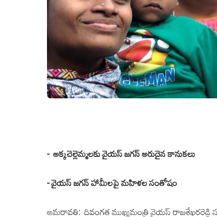
- అక్క‌చెల్లెమ్మ‌ల‌కు వైయ‌స్ జ‌గ‌న్ అరుదైన కానుక‌లు
- వైయ‌స్ జ‌గ‌న్ హామీల‌పై మ‌హిళ‌ల సంతోషం
అమ‌రావ‌తి: దివంగ‌త ముఖ్య‌మంత్రి వైయ‌స్ రాజ‌శేఖ‌ర‌రెడ్డి స్ఫ