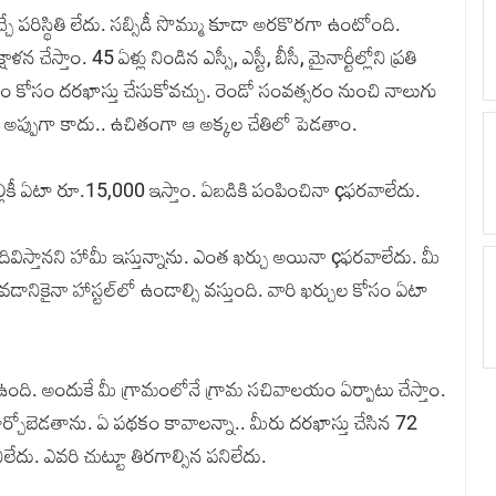
్చే పరిస్థితి లేదు. సబ్సిడీ సొమ్ము కూడా అరకొరగా ఉంటోంది.
ళన చేస్తాం. 45 ఏళ్లు నిండిన ఎస్సీ, ఎస్టీ, బీసీ, మైనార్టీల్లోని ప్రతి
కం కోసం దరఖాస్తు చేసుకోవచ్చు. రెండో సంవత్సరం నుంచి నాలుగు
ి అప్పుగా కాదు.. ఉచితంగా ఆ అక్కల చేతిలో పెడతాం.
తి చెల్లికీ ఏటా రూ.15,000 ఇస్తాం. ఏబడికి పంపించినా çఫరవాలేదు.
దివిస్తానని హామీ ఇస్తున్నాను. ఎంత ఖర్చు అయినా çఫరవాలేదు. మీ
చదవడానికైనా హాస్టల్‌లో ఉండాల్సి వస్తుంది. వారి ఖర్చుల కోసం ఏటా
తి ఉంది. అందుకే మీ గ్రామంలోనే గ్రామ సచివాలయం ఏర్పాటు చేస్తాం.
కూర్చోబెడతాను. ఏ పథకం కావాలన్నా.. మీరు దరఖాస్తు చేసిన 72
లేదు. ఎవరి చుట్టూ తిరగాల్సిన పనిలేదు.