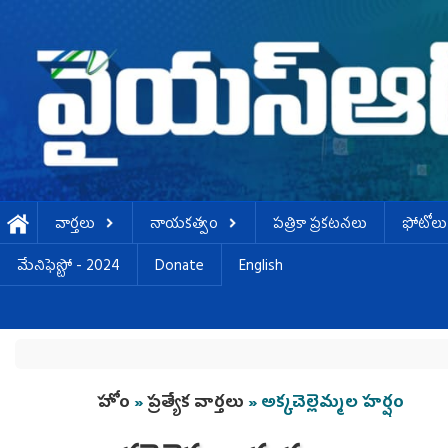
Skip to main content
వార్తలు
నాయకత్వం
పత్రికా ప్రకటనలు
ఫోటోలు
మేనిఫెస్టో - 2024
Donate
English
You are here
హోం
»
ప్రత్యేక వార్తలు
» అక్క‌చెల్లెమ్మ‌ల హ‌ర్షం