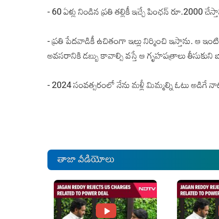
- 60 ఏళ్లు నిండిన ప్రతి తల్లికీ ఇచ్చే పింఛన్‌ రూ.2000 చేస్
- ప్రతి పేదవాడికీ ఉచితంగా ఇల్లు నిర్మించి ఇస్తాను. ఆ ఇంటిని
అవసరానికి డబ్బు కావాల్సి వస్తే ఆ గృహపత్రాలు తీసుకుని బ్యా
- 2024 సంవత్సరంలో నేను మళ్లీ మిమ్మల్ని ఓటు అడిగే నా
తాజా వీడియోలు