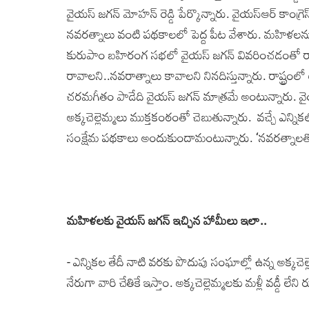
వైయ‌స్ జ‌గ‌న్ మోహ‌న్ రెడ్డి పేర్కొన్నారు. వైయ‌స్ఆర్ కాంగ్రె
న‌వ‌ర‌త్నాలు వంటి ప‌థ‌కాల‌లో పెద్ద పీట వేశారు. మ‌హిళ‌ల
కురుపాం బ‌హిరంగ స‌భ‌లో వైయ‌స్ జ‌గ‌న్ వివ‌రించ‌డంతో రాష్ట్ర 
రావాల‌ని..న‌వ‌రాత్నాలు కావాల‌ని నిన‌దిస్తున్నారు. రాష
చరమగీతం పాడేది వైయ‌స్ జ‌గ‌న్ మాత్ర‌మే అంటున్నారు. వ
అక్క‌చెల్లెమ్మ‌లు ముక్త‌కంఠంతో చెబుతున్నారు. వచ్చే ఎన్
సంక్షేమ పథకాలు అందుకుందామంటున్నారు. ‘నవరత్నాలతో’ జీ
మ‌హిళ‌ల‌కు వైయ‌స్ జ‌గ‌న్ ఇచ్చిన హామీలు ఇలా..
- ఎన్నికల తేదీ నాటి వరకు పొదుపు సంఘాల్లో ఉన్న అక్కచ
నేరుగా వారి చేతికే ఇస్తాం. అక్కచెల్లెమ్మలకు మళ్లీ వడ్డీ ల