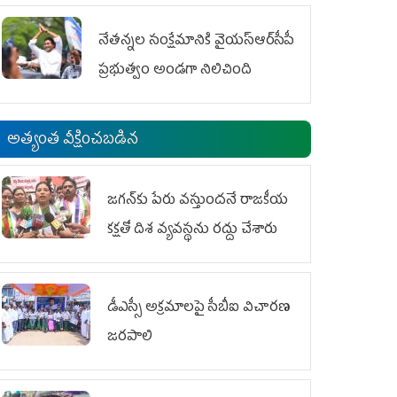
ఆందోళనలు
నేతన్నల సంక్షేమానికి వైయ‌స్ఆర్‌సీపీ
ప్రభుత్వం అండగా నిలిచింది
అత్యంత వీక్షించబడిన
జగన్‌కు పేరు వస్తుందనే రాజకీయ
కక్షతో దిశ వ్య‌వ‌స్థ‌ను రద్దు చేశారు
డీఎస్సీ అక్రమాలపై సీబీఐ విచారణ
జరపాలి