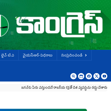
లైవ్ టి.వి
వైయస్ఆర్-పథకాలు
సంప్రదించండి
గన్‌కు పేరు వస్తుందనే రాజకీయ కక్షతో దిశ వ్య‌వ‌స్థ‌ను రద్దు చేశారు
కృష్ణా మిల్క