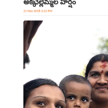
అక్క‌చెల్లెమ్మ‌ల హ‌ర్షం
21 Nov 2018 3:22 PM