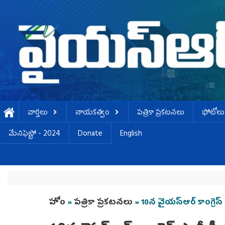
Skip to main content
వార్తలు
నాయకత్వం
పత్రికా ప్రకటనలు
ఫోటోలు
మేనిఫెస్టో - 2024
Donate
English
You are here
హోం
»
పత్రికా ప్రకటనలు
» 10న వైయస్‌ఆర్‌ కాంగ్రెస్‌ 