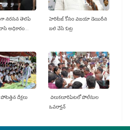
ా నిరసన తెలిపే
హెరిటేజ్ కోసం విజయా డెయిరీని
రాసే అధికారం
బలి చేసే కుట్ర‌
పోటెత్తిన దీక్షలు
చిలుక‌లూరిపేట‌లో పోలీసుల
ఓవ‌రాక్ష‌న్‌