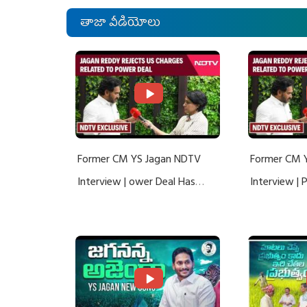
తాజా వీడియోలు
Former CM YS Jagan NDTV
Former CM 
Interview | ower Deal Has
Interview |
Nothing To Do With Adani: YS
Nothing To 
Jagan Rejects US Charges
Jagan Rejec