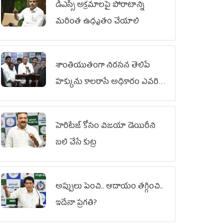
డీఎస్సీ అక్రమాలపై పోరాటాన్ని
మరింత ఉధృతం చేయాలి
శాంతియుతంగా నిరసన తెలిపే
హక్కును కాలరాసే అధికారం ఎవరికీ
లేదు
హెరిటేజ్ కోసం విజయా డెయిరీని
బలి చేసే కుట్ర‌
అప్పులు పెంచి.. ఆదాయం తగ్గించి..
ఇదేనా ప్రగతి?