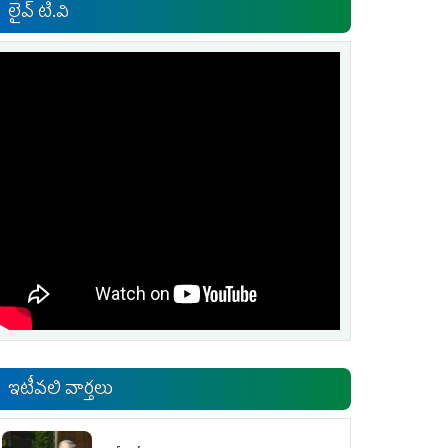
లైవ్ టి.వి
ఇటీవలి వార్తలు