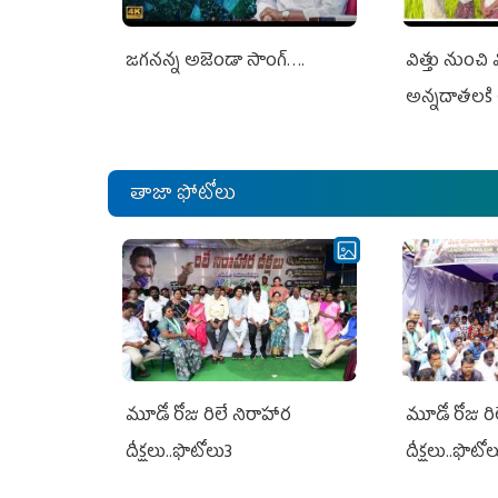
జగనన్న అజెండా సాంగ్….
విత్తు నుంచి
అన్నదాతలకి 
తాజా ఫోటోలు
మూడో రోజు రిలే నిరాహార
మూడో రోజు రి
దీక్షలు..ఫొటోలు3
దీక్షలు..ఫొటో