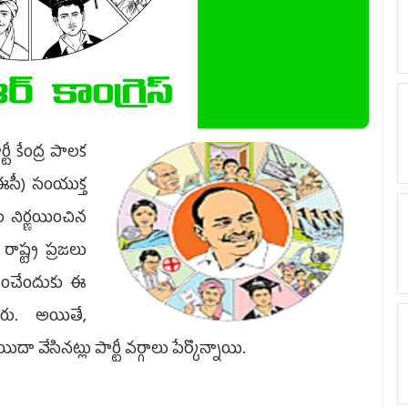
్టీ కేంద్ర పాలక
ీఈసీ) సంయుక్త
 నిర్ణయించిన
ష్ట్ర ప్రజలు
దించేందుకు ఈ
ారు. అయితే,
వేసినట్లు పార్టీ వర్గాలు పేర్కొన్నాయి.