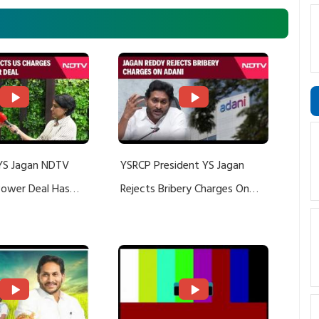
YS Jagan NDTV
YSRCP President YS Jagan
 Power Deal Has
Rejects Bribery Charges On
Do With Adani: YS
Adani, Threatens Defamation
ts US Charges
Suit Against Media Groups