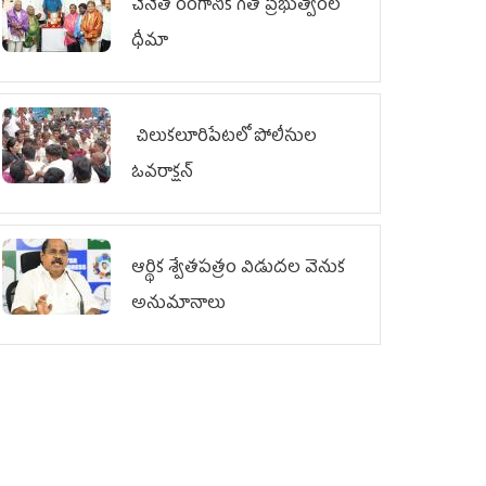
చేనేత రంగానికి గత ప్రభుత్వంలో
ధీమా
చిలుక‌లూరిపేట‌లో పోలీసుల
ఓవ‌రాక్ష‌న్‌
ఆర్థిక శ్వేతపత్రం విడుదల వెనుక
అనుమానాలు