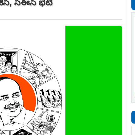
ీజీసీ, సీఈసీ భేటీ