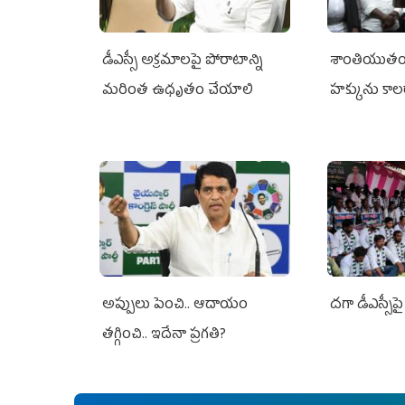
డీఎస్సీ అక్రమాలపై పోరాటాన్ని
శాంతియుతంగ
మరింత ఉధృతం చేయాలి
హక్కును కాల
ఎవరికీ లేదు
అప్పులు పెంచి.. ఆదాయం
దగా డీఎస్సీపై 
తగ్గించి.. ఇదేనా ప్రగతి?