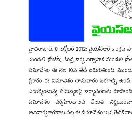
హైదరాబాద్, ‌8 అక్టోబర్‌ 2012: వైయస్‌ఆర్ కాంగ్రె‌స్ పార
మండలి (సీజీసీ), కేంద్ర కార్య నిర్వాహక మండలి (స
సమావేశం ఈ నెల 10వ తేదీ‌ జరుగుతుంది. ముందు
ప్రకారం ఈ సమావేశం సోమవారం జరగాల్సి ఉంది. రా
ఎదుర్కొంటున్న సమస్యలపై కార్యాచరణను రూపొం
సమావేశం నిర్వహించాలని తొలుత నిర్ణయించ
అనివార్య కారణాల వల్ల ఈ సమావేశం 10వ తేదీకి వాయిదా 