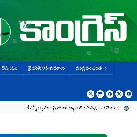
లైవ్ టి.వి
వైయస్ఆర్-పథకాలు
సంప్రదించండి
డీఎస్సీ అక్రమాలపై పోరాటాన్ని మరింత ఉధృతం చేయాలి
శాంతియుతంగా న