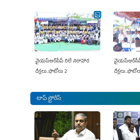
వైయ‌స్ఆర్‌సీపీ రిలే నిరాహార
వైయ‌స్ఆర్‌సీ
దీక్షలు..ఫొటోలు 2
దీక్షలు..ఫొటో
టాప్ స్టోరీస్