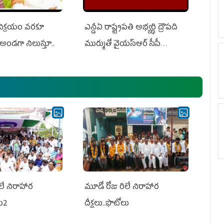
 విక్రయం వరకూ
ఎన్డీఏ రాష్ట్ర‌ప‌తి అభ్య‌ర్థి ద్రౌప‌ది
అండగా నిలుస్తూ..
ముర్ముతో వైయ‌స్ఆర్ సీపీ
అధ్య‌క్షులు, సీఎం వైయ‌స్ జ‌గ‌న్,
ఎమ్మెల్యేలు, ఎంపీల స‌మావేశం
లే నిరాహార
మూడో రోజు రిలే నిరాహార
లు2
దీక్షలు..ఫొటోలు