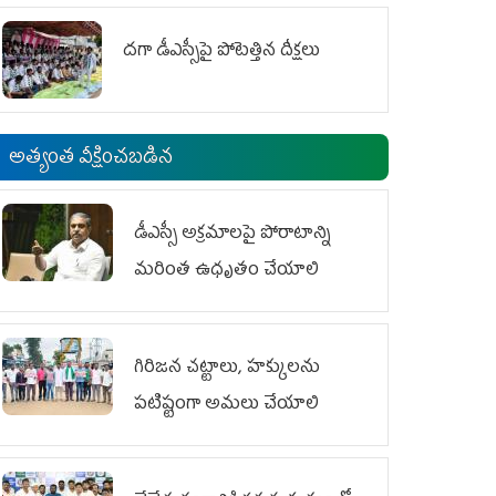
దగా డీఎస్సీపై పోటెత్తిన దీక్షలు
అత్యంత వీక్షించబడిన
డీఎస్సీ అక్రమాలపై పోరాటాన్ని
మరింత ఉధృతం చేయాలి
గిరిజన చట్టాలు, హక్కులను
పటిష్టంగా అమలు చేయాలి