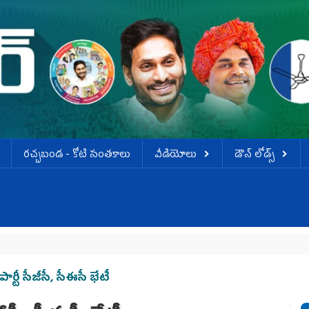
ర‌చ్చ‌బండ‌ - కోటి సంత‌కాలు
వీడియోలు
డౌన్ లోడ్స్
పార్టీ సీజీసీ, సీఈసీ భేటీ