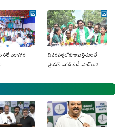
పీ రిలే నిరాహార
దేవరపల్లిలో పొగాకు రైతులతో
లు
వైయస్ జగన్ భేటీ ..ఫొటోలు2