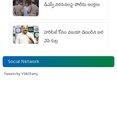
డీఎస్సీ నిరసనలపై పోలీసు ఆంక్షలు
హెరిటేజ్ కోసం విజయా డెయిరీని బలి
చేసే కుట్ర‌
Social Network
Tweets by YSRCParty