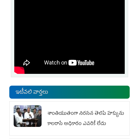
ఇటీవలి వార్తలు
శాంతియుతంగా నిరసన తెలిపే హక్కును
కాలరాసే అధికారం ఎవరికీ లేదు