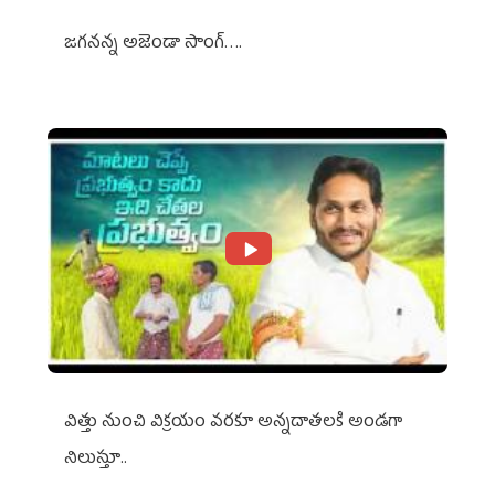
జగనన్న అజెండా సాంగ్….
విత్తు నుంచి విక్రయం వరకూ అన్నదాతలకి అండగా
నిలుస్తూ..