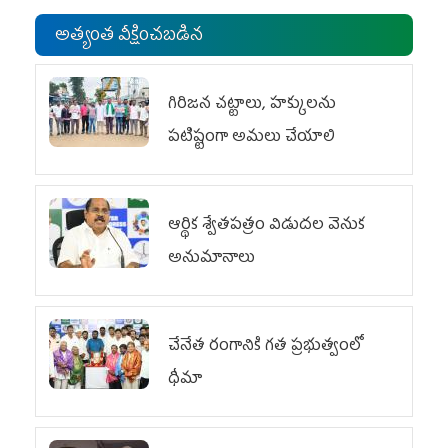
అత్యంత వీక్షించబడిన
గిరిజన చట్టాలు, హక్కులను
పటిష్టంగా అమలు చేయాలి
ఆర్థిక శ్వేతపత్రం విడుదల వెనుక
అనుమానాలు
చేనేత రంగానికి గత ప్రభుత్వంలో
ధీమా