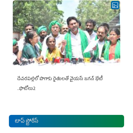
దేవరపల్లిలో పొగాకు రైతులతో వైయస్ జగన్ భేటీ
..ఫొటోలు2
టాప్ స్టోరీస్