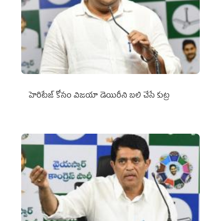
హెరిటేజ్ కోసం విజయా డెయిరీని బలి చేసే కుట్ర‌