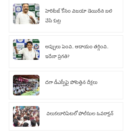
హెరిటేజ్ కోసం విజయా డెయిరీని బలి
చేసే కుట్ర‌
అప్పులు పెంచి.. ఆదాయం తగ్గించి..
ఇదేనా ప్రగతి?
దగా డీఎస్సీపై పోటెత్తిన దీక్షలు
చిలుక‌లూరిపేట‌లో పోలీసుల ఓవ‌రాక్ష‌న్‌