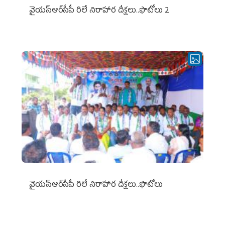
వైయ‌స్ఆర్‌సీపీ రిలే నిరాహార దీక్షలు..ఫొటోలు 2
వైయ‌స్ఆర్‌సీపీ రిలే నిరాహార దీక్షలు..ఫొటోలు