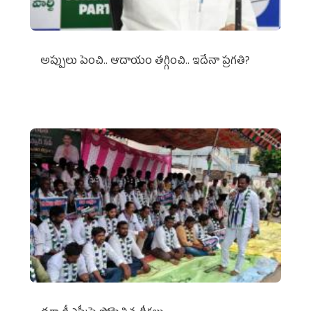
అప్పులు పెంచి.. ఆదాయం తగ్గించి.. ఇదేనా ప్రగతి?