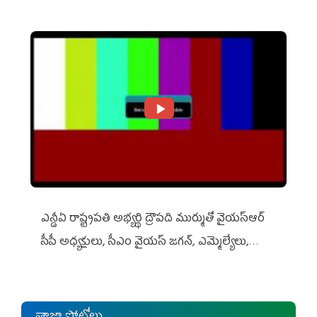
ఎన్డీఏ రాష్ట్ర‌ప‌తి అభ్య‌ర్థి ద్రౌప‌ది ముర్ముతో వైయ‌స్ఆర్
సీపీ అధ్య‌క్షులు, సీఎం వైయ‌స్ జ‌గ‌న్, ఎమ్మెల్యేలు,
ఎంపీల స‌మావేశం