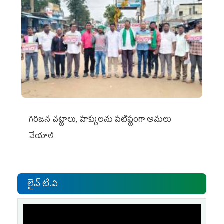
గిరిజన చట్టాలు, హక్కులను పటిష్టంగా అమలు
చేయాలి
లైవ్ టి.వి