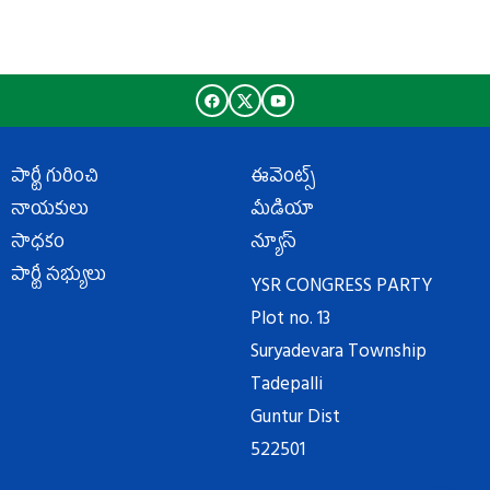
పార్టీ గురించి
ఈవెంట్స్
నాయకులు
మీడియా
సాధకం
న్యూస్
పార్టీ సభ్యులు
YSR CONGRESS PARTY
Plot no. 13
Suryadevara Township
Tadepalli
Guntur Dist
522501