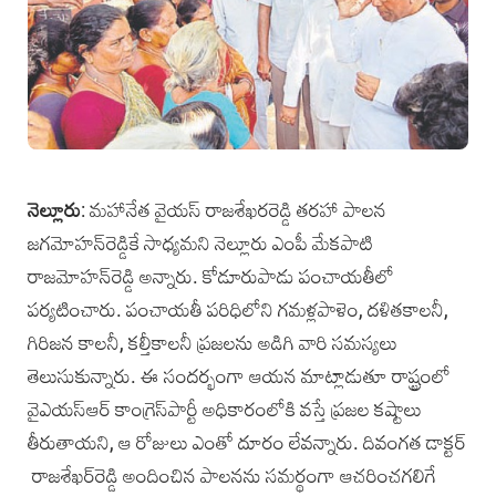
నెల్లూరు
: మహానేత వైయస్ రాజశేఖరరెడ్డి తరహా పాలన
జగమోహన్‌రెడ్డికే సాధ్యమని నెల్లూరు ఎంపీ మేకపాటి
రాజమోహన్‌రెడ్డి అన్నారు. కోడూరుపాడు పంచాయతీలో
పర్యటించారు. పంచాయతీ పరిధిలోని గమళ్లపాళెం, దళితకాలనీ,
గిరిజన కాలనీ, కల్తీకాలనీ ప్రజలను అడిగి వారి సమస్యలు
తెలుసుకున్నారు. ఈ సందర్భంగా ఆయన మాట్లాడుతూ రాష్ట్రంలో
వైఎయస్ఆర్ కాంగ్రెస్‌పార్టీ అధికారంలోకి వస్తే ప్రజల కష్టాలు
తీరుతాయని, ఆ రోజులు ఎంతో దూరం లేవన్నారు. దివంగత డాక్టర్
రాజశేఖర్‌రెడ్డి అందించిన పాలనను సమర్థంగా ఆచరించగలిగే