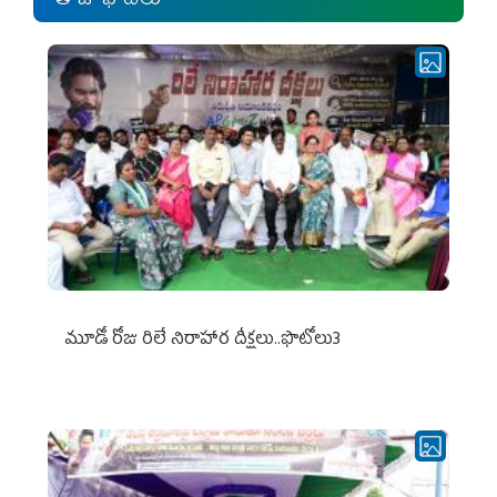
తాజా ఫోటోలు
మూడో రోజు రిలే నిరాహార దీక్షలు..ఫొటోలు3