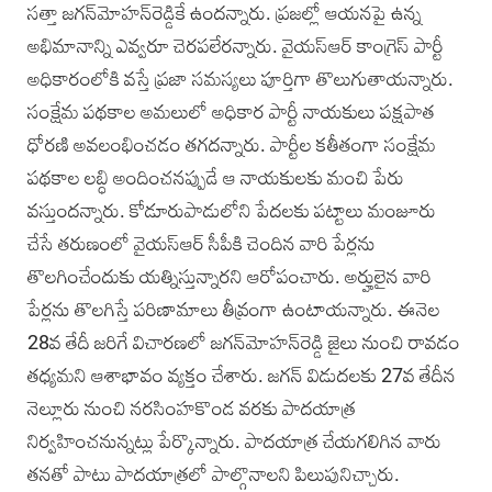
సత్తా జగన్‌మోహన్‌రెడ్డికే ఉందన్నారు. ప్రజల్లో ఆయనపై ఉన్న
అభిమానాన్ని ఎవ్వరూ చెరపలేరన్నారు. వైయస్ఆర్ కాంగ్రెస్ పార్టీ
అధికారంలోకి వస్తే ప్రజా సమస్యలు పూర్తిగా తొలుగుతాయన్నారు.
సంక్షేమ పథకాల అమలులో అధికార పార్టీ నాయకులు పక్షపాత
ధోరణి అవలంభించడం తగదన్నారు. పార్టీల కతీతంగా సంక్షేమ
పథకాల లబ్ధి అందించనప్పుడే ఆ నాయకులకు మంచి పేరు
వస్తుందన్నారు. కోడూరుపాడులోని పేదలకు పట్టాలు మంజూరు
చేసే తరుణంలో వైయస్ఆర్‌ సీపీకి చెందిన వారి పేర్లను
తొలగించేందుకు యత్నిస్తున్నారని ఆరోపంచారు. అర్హులైన వారి
పేర్లను తొలగిస్తే పరిణామాలు తీవ్రంగా ఉంటాయన్నారు. ఈనెల
28వ తేదీ జరిగే విచారణలో జగన్‌మోహన్‌రెడ్డి జైలు నుంచి రావడం
తధ్యమని ఆశాభావం వ్యక్తం చేశారు. జగన్ విడుదలకు 27వ తేదీన
నెల్లూరు నుంచి నరసింహకొండ వరకు పాదయాత్ర
నిర్వహించనున్నట్లు పేర్కొన్నారు. పాదయాత్ర చేయగలిగిన వారు
తనతో పాటు పాదయాత్రలో పాల్గొనాలని పిలుపునిచ్చారు.