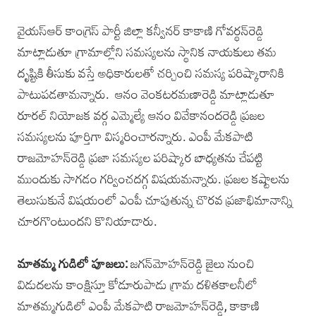
వైయస్ఆర్ కాంగ్రెస్ పార్టీ జిల్లా కన్వీనర్ కాకాణి గోవర్థన్‌రెడ్డి
మాట్లాడుతూ గ్రామాల్లోని సమస్యలను స్థానిక నాయకులు తమ
దృష్టికి తీసుకు వస్తే అధికారులతో చర్చించి సమస్య పరిష్కారానికి
పాటుపడతామన్నారు. ఆనం వెంకటరమణారెడ్డి మాట్లాడుతూ
రూరల్ నియోజక వర్గ ఎమ్మెల్యే ఆనం వివేకానందరెడ్డి ప్రజల
సమస్యలను పూర్తిగా విస్మరించారన్నారు. ఎంపీ మేకపాటి
రాజమోహన్‌రెడ్డి ప్రజా సమస్యల పరిష్కార బాధ్యతను చేపట్టి
ముందుకు సాగడం గర్వించదగ్గ విషయమన్నారు. ప్రజల కష్టాలను
తెలుసుకునే విషయంలో ఎంపీ చూపుతున్న చొరవ ప్రజాభిమానాన్ని
చూరగొంటుందని కొనియాడారు.
మాతమ్మ గుడిలో పూజలు:
జగన్‌మోహన్‌రెడ్డి జైలు నుంచి
విడుదలను కాంక్షిస్తూ కోడూరుపాడు గ్రామ దళితకాలనీలో
మాతమ్మగుడిలో ఎంపీ మేకపాటి రాజమోహన్‌రెడ్డి, కాకాణి