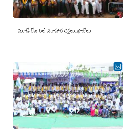
మూడో రోజు రిలే నిరాహార దీక్షలు..ఫొటోలు