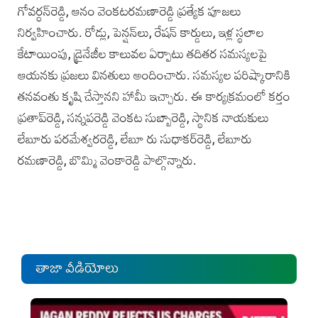
గోవర్ధన్‌రెడ్డి, ఆనం వెంకటరమణారెడ్డి ప్రత్యేక పూజలు
నిర్వహించారు. రోడ్లు, పెన్షన్‌లు, రేషన్ కార్డులు, ఇళ్ల స్థలాల
కేటాయింపు, డ్రైనేజీల కాలువల ఏర్పాటు తదితర సమస్యలపై
ఆయనకు ప్రజలు వినతులు అందించారు. సమస్యల పరిష్కారానికి
తనవంతు కృషి చేస్తానని హామీ ఇచ్చారు. ఈ కార్యక్రమంలో కర్తం
ప్రతాప్‌రెడ్డి, సన్నపరెడ్డి వెంకట సుబ్బారెడ్డి, స్థానిక నాయకులు
లేబూరు పరమేశ్వరరెడ్డి, లేబూ రు సుధాకర్‌రెడ్డి, లేబూరు
రమణారెడ్డి, బొమ్మి వెంకారెడ్డి పాల్గొన్నారు.
తాజా వీడియోలు