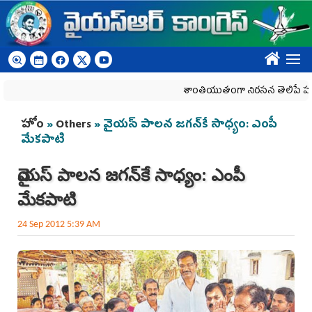
Skip to main content
????
శాంతియుతంగా నిరసన తెలిపే హక్కును కా
You are here
హోం
»
Others
» వైయస్ పాలన జగన్‌కే సాధ్యం: ఎంపీ
మేకపాటి
వైయస్ పాలన జగన్‌కే సాధ్యం: ఎంపీ
మేకపాటి
24 Sep 2012 5:39 AM