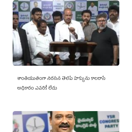
శాంతియుతంగా నిరసన తెలిపే హక్కును కాలరాసే
అధికారం ఎవరికీ లేదు