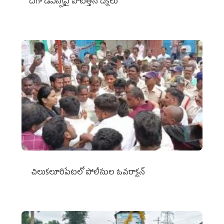
దగా డీఎస్సీపై పోటెత్తిన దీక్షలు
చిలుక‌లూరిపేట‌లో పోలీసుల ఓవ‌రాక్ష‌న్‌