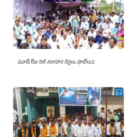
మూడో రోజు రిలే నిరాహార దీక్షలు..ఫొటోలు2