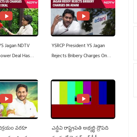
YS Jagan NDTV
YSRCP President YS Jagan
 Power Deal Has
Rejects Bribery Charges On
Do With Adani: YS
Adani, Threatens Defamation
ts US Charges
Suit Against Media Groups
 విక్రయం వరకూ
ఎన్డీఏ రాష్ట్ర‌ప‌తి అభ్య‌ర్థి ద్రౌప‌ది