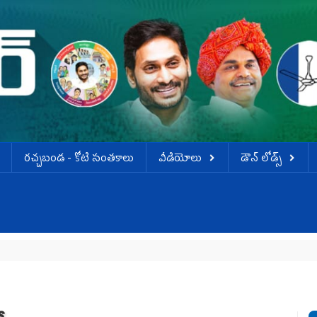
ర‌చ్చ‌బండ‌ - కోటి సంత‌కాలు
వీడియోలు
డౌన్ లోడ్స్
డ