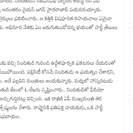
ది. నిందితుడిని సీఐఎస్‌ఎఫ్‌ సిబ్బంది అరెస్టు చేసి ఏపీ
ికిత్స అనంతరం వైయ‌స్ జగన్‌ హైదరాబాద్‌ పయనమయ్యారు.
్లు వైద్యులు ప్రకటించారు. ఆ కత్తికి విషపూరిత రసాయనాలు ఏమైనా
ు. అభిమాన నేతకు ఏం జరుగుతుందోనన్న భయంతో పార్టీ శ్రేణులు
కు వచ్చి నిందితుడి గురించి ఉద్దేశపూర్వక ప్రకటనలు చేయడంతో
పోయింది. పబ్లిసిటీ కోసమే నిందితుడు ఆ ప్రయత్నం చేశాడని,
ారు. అదే పల్లవిని మంత్రులు అందుకున్నారు. మధ్యలో హాస్యనటుడు
ితుడి జేబులో ఓ లేఖను సృష్టించారు.. నిందితుడితో వీడియో
్చుగుద్దినట్లు వచ్చింది. ఇక రాత్రికి ఏపీ ముఖ్యమంత్రి తెర
టులను చేశారు. రాష్ట్రానికి ప్రతిపక్ష నాయకుడు, ఒక పార్టీ
సంప్రదాయం.