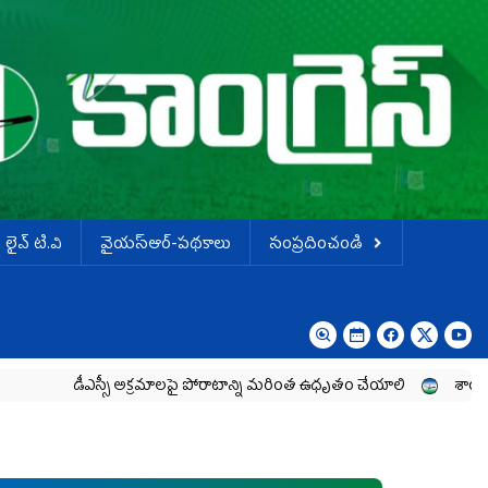
లైవ్ టి.వి
వైయస్ఆర్-పథకాలు
సంప్రదించండి
ీఎస్సీ అక్రమాలపై పోరాటాన్ని మరింత ఉధృతం చేయాలి
శాంతియుతంగా నిరస