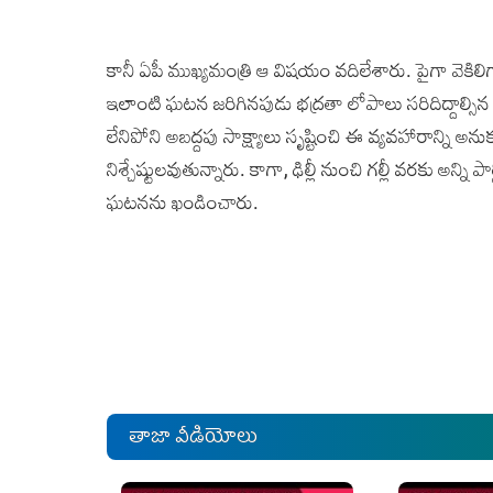
కానీ ఏపీ ముఖ్యమంత్రి ఆ విషయం వదిలేశారు. పైగా వెకిల
ఇలాంటి ఘటన జరిగినపుడు భద్రతా లోపాలు సరిదిద్దాల్సిన బ
లేనిపోని అబద్దపు సాక్ష్యాలు సృష్టించి ఈ వ్యవహారాన్ని
నిశ్చేష్టులవుతున్నారు. కాగా, ఢిల్లీ నుంచి గల్లీ వరకు అ
ఘటనను ఖండించారు.
తాజా వీడియోలు