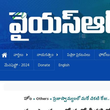
Skip to main content
వార్తలు
నాయకత్వం
పత్రికా ప్రకటనలు
ఫోటోలు
మేనిఫెస్టో - 2024
Donate
English
You are here
హోం
»
Others
» ప్రజాస్వామ్యంలో మరో చీకటి రోజు..