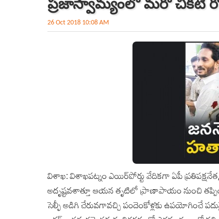
ప్రజాస్వామ్యంలో మరో చీకటి రో
26 Oct 2018 10:08 AM
విశాఖ‌: విశాఖపట్నం ఎయిర్‌పోర్టు వేదికగా ఏపీ ప్రతిపక్షనే
అదృష్టవశాత్తూ ఆయన తృటిలో ప్రాణాపాయం నుంచి తప్పించుకున
సెల్ఫీ అడిగి చేరువగావచ్చి పందెంకోళ్లకు ఉపయోగించే పదునై