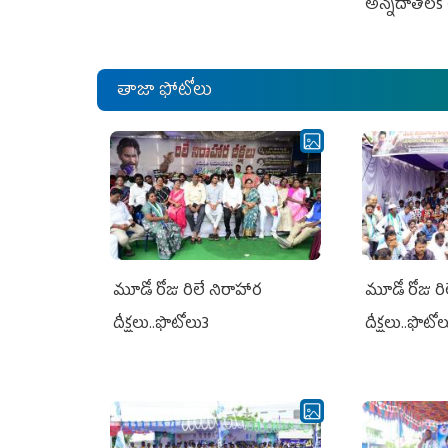
అన్నదాతలకి 
తాజా ఫోటోలు
మూడో రోజు రిలే నిరాహార
మూడో రోజు రి
దీక్షలు..ఫొటోలు3
దీక్షలు..ఫొటో