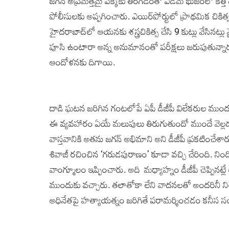
జగన్‌ అప్రమత్తమై పక్కకు తిరగడంతో ఎడమ భుజంలో కత్తి దిగిం
పోలీసులకు అప్పగించారు. ఎయిర్‌పోర్టులో ప్రాథమిక చ
హైదరాబాద్‌లో ఆయనకు శస్త్రచికిత్స చేసి 9 కుట్లు వేసినట
పూసి ఉంటారా అన్న అనుమానంతో పరీక్షలు జరుపుతున్నార
ఆందోళనకు దిగాయి.
దాడి ఘటన జరిగిన గంటలోపే ఏపీ డీజీపీ విలేకరుల ముందు
ఈ వ్యవహారం ఏయే మలుపులు తిరుగుతుందో ముందే వెల్లడయి
వాస్తవానికి అతను జగన్‌ అభిమాని అని డీజీపీ ప్రకటించేశ
శివాజీ రచించిన ‘గరుడపురాణం’ కూడా వచ్చి చేరింది. నింద
వాంగ్మూలం ఇప్పించారు. అది మధ్యాహ్నం డీజీపీ చెప్పినట్లే అచ
ముందుకు వచ్చారు. తలాతోకా లేని వాదనలతో అందరినీ నిశ్చేష్
అధినేతపై హత్యాయత్నం జరిగితే పరామర్శించడం కనీస 