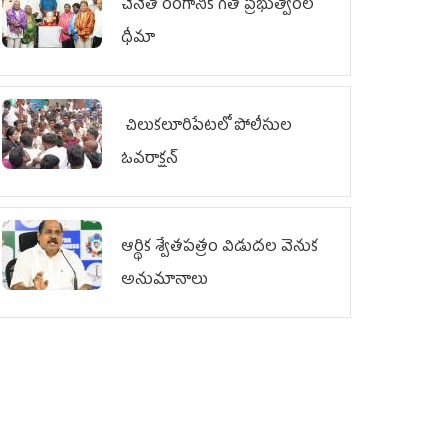
చేనేత రంగానికి గత ప్రభుత్వంలో
ధీమా
చిలుక‌లూరిపేట‌లో పోలీసుల
ఓవ‌రాక్ష‌న్‌
ఆర్థిక శ్వేతపత్రం విడుదల వెనుక
అనుమానాలు