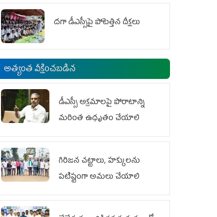
దగా డీఎస్సీపై పోటెత్తిన దీక్షలు
అత్యంత వీక్షించబడిన
డీఎస్సీ అక్రమాలపై పోరాటాన్ని
మరింత ఉధృతం చేయాలి
గిరిజన చట్టాలు, హక్కులను
పటిష్టంగా అమలు చేయాలి