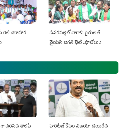
పీ రిలే నిరాహార
దేవరపల్లిలో పొగాకు రైతులతో
లు
వైయస్ జగన్ భేటీ ..ఫొటోలు2
ా నిరసన తెలిపే
హెరిటేజ్ కోసం విజయా డెయిరీని