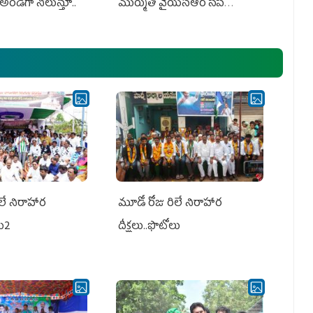
అండగా నిలుస్తూ..
ముర్ముతో వైయ‌స్ఆర్ సీపీ
అధ్య‌క్షులు, సీఎం వైయ‌స్ జ‌గ‌న్,
ఎమ్మెల్యేలు, ఎంపీల స‌మావేశం
లే నిరాహార
మూడో రోజు రిలే నిరాహార
లు2
దీక్షలు..ఫొటోలు