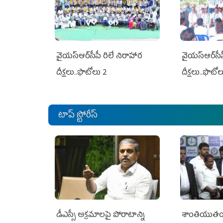
వైయ‌స్ఆర్‌సీపీ రిలే నిరాహార
వైయ‌స్ఆర్‌సీ
దీక్షలు..ఫొటోలు 2
దీక్షలు..ఫొటో
టాప్ స్టోరీస్
డీఎస్సీ అక్రమాలపై పోరాటాన్ని
శాంతియుతంగ