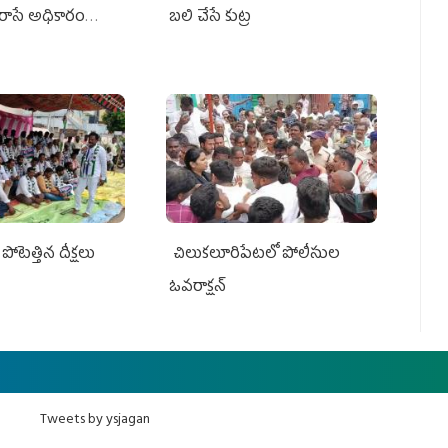
రాసే అధికారం
బలి చేసే కుట్ర‌
పోటెత్తిన దీక్షలు
చిలుక‌లూరిపేట‌లో పోలీసుల
ఓవ‌రాక్ష‌న్‌
Tweets by ysjagan