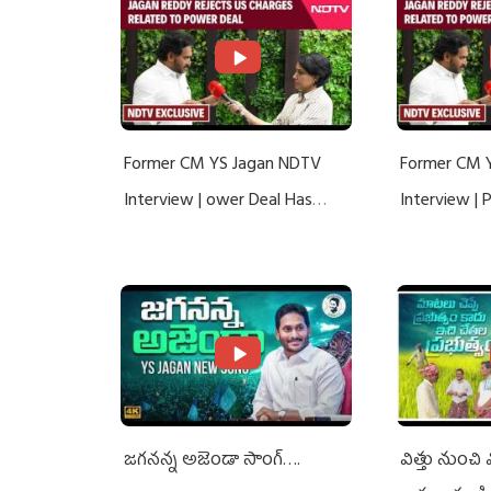
Former CM YS Jagan NDTV
Former CM 
Interview | ower Deal Has
Interview |
Nothing To Do With Adani: YS
Nothing To 
Jagan Rejects US Charges
Jagan Rejec
జగనన్న అజెండా సాంగ్….
విత్తు నుంచి