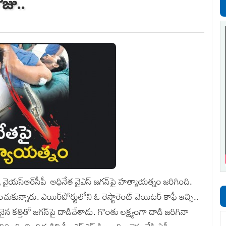
జు..
త, వైయ‌స్ఆర్‌సీపీ అధినేత వైఎస్‌ జగన్‌పై హత్యాయత్నం జరిగింది.
్నారు. ఎయిర్‌పోర్టులోని ఓ రెస్టారెంట్‌ వెయిటర్‌ కాఫీ ఇచ్చి..
న కత్తితో జగన్‌పై దాడిచేశాడు. గొంతు లక్ష్యంగా దాడి జరిగినా