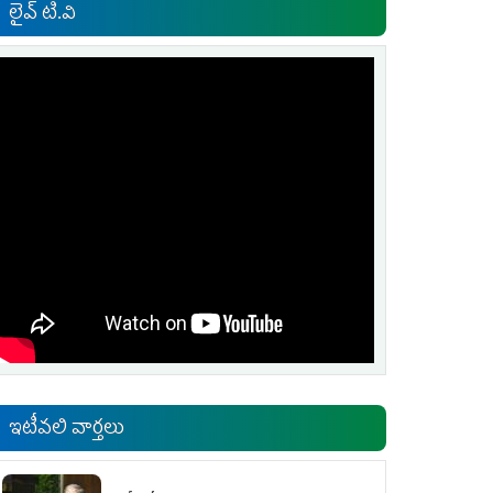
లైవ్ టి.వి
ఇటీవలి వార్తలు