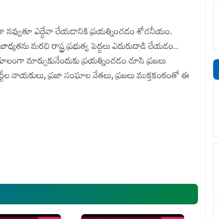
ిగా నవ్వుతూ ఎద్దేవా చేయడానికి ప్రయత్నించడం శోచనీయం.
ాధ్యతను మరచి రాష్ట్ర ప్రభుత్వ పెద్దలు ఎదురుదాడి చేయడం..
 అనుకూలంగా మార్చుకునేందుకు ప్రయత్నించడం చూసి ప్రజలు
న్ని పార్టీల నాయకులు, ప్రజా సంఘాల నేతలు, ప్రజలు ముక్తకంఠంతో ఈ