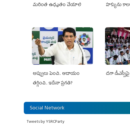
మరింత ఉధృతం చేయాలి
హక్కును కాల
ఎవరికీ లేదు
అప్పులు పెంచి.. ఆదాయం
దగా డీఎస్సీపై 
తగ్గించి.. ఇదేనా ప్రగతి?
Social Network
Tweets by YSRCParty