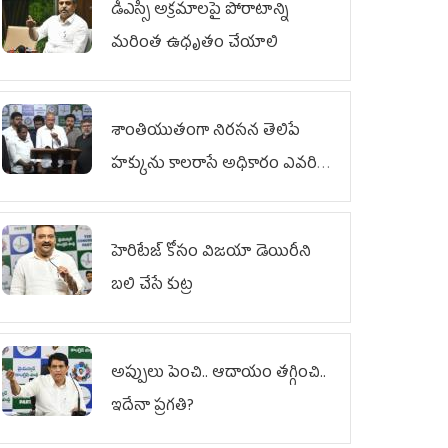
డీఎస్సీ అక్రమాలపై పోరాటాన్ని
మరింత ఉధృతం చేయాలి
శాంతియుతంగా నిరసన తెలిపే
హక్కును కాలరాసే అధికారం ఎవరికీ
లేదు
హెరిటేజ్ కోసం విజయా డెయిరీని
బలి చేసే కుట్ర‌
అప్పులు పెంచి.. ఆదాయం తగ్గించి..
ఇదేనా ప్రగతి?