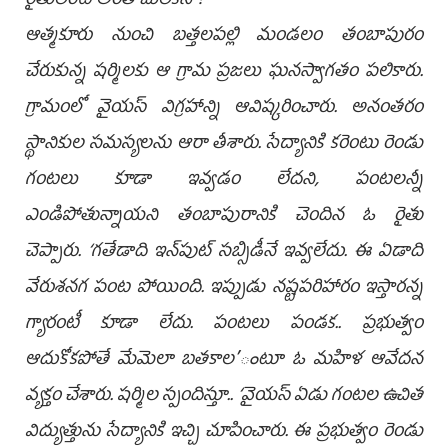
రైతులంటే అంత చులకనా?
ఆత్మకూరు నుంచి బత్తలపల్లి మండలం తంబాపురం
చేరుకున్న షర్మిలకు ఆ గ్రామ ప్రజలు ఘనస్వాగతం పలికారు.
గ్రామంలో వైయస్ విగ్రహాన్ని ఆవిష్కరించారు. అనంతరం
స్థానికుల సమస్యలను ఆరా తీశారు. సేద్యానికి కరెంటు రెండు
గంటలు కూడా ఇవ్వడం లేదని, పంటలన్నీ
ఎండిపోతున్నాయని తంబాపురానికి చెందిన ఓ రైతు
చెప్పారు. ‘గతేడాది ఇన్‌పుట్ సబ్సిడీనే ఇవ్వలేదు. ఈ ఏడాది
వేరుశనగ పంట పోయింది. ఇప్పుడు నష్టపరిహారం ఇస్తారన్న
గ్యారంటీ కూడా లేదు. పంటలు పండక.. ప్రభుత్వం
ఆదుకోకపోతే మేమెలా బతకాల’ంటూ ఓ మహిళ ఆవేదన
వ్యక్తం చేశారు. షర్మిల స్పందిస్తూ.. ‘వైయస్ ఏడు గంటల ఉచిత
విద్యుత్తును సేద్యానికి ఇచ్చి చూపించారు. ఈ ప్రభుత్వం రెండు