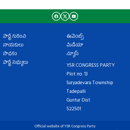
పార్టీ గురించి
ఈవెంట్స్
నాయకులు
మీడియా
సాధకం
న్యూస్
పార్టీ సభ్యులు
YSR CONGRESS PARTY
Plot no. 13
Suryadevara Township
Tadepalli
Guntur Dist
522501
Official website of YSR Congress Party