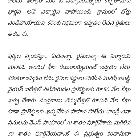
కాలేదు. ఇలాగైతే మేం ఓ విద్యాసంవత్సరం కోల్పోతామ’ని
భార్గవి అనే విద్యార్థిని వాపోయింది. గ్రామంలో బోర్లు
ఎండిపోయాయని, కరెంట్ సక్రమంగా ఇవ్వడం లేదని రైతులు
తెలిపారు.
షర్మిల స్పందిస్తూ.. ‘పేదలన్నా, రైతులన్నా ఈ సర్కారుకు
చులకన. అందుకే ఫీజు రీయింబర్సుమెంట్ ఇవ్వడం లేదు.
కరెంటూ ఇవ్వడం లేదు. రైతుల కష్టాలు తెలిసిన మనిషి కాబట్టే
వైయస్ ఐదేళ్లలో నీటిపారుదల ప్రాజెక్టులకు రూ.50 వేల కోట్లు
ఖర్చు చేశారు. చంద్రబాబు తొమ్మిదేళ్లలో రూ.పది వేల కోట్లు
కూడా ప్రాజెక్టులకు ఖర్చుచేసిన పాపాన పోలేదు. హంద్రీ-నీవా
పనులను వైఎస్ హయాంలో 70 శాతం పూర్తిచేశారు. మిగిలిన
30 శాతం పూర్తిచేయడానికి ఈ ప్రభుత్వం కిందామీదా