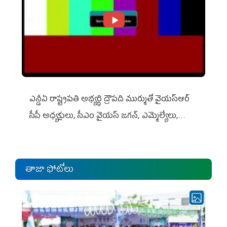
ఎన్డీఏ రాష్ట్ర‌ప‌తి అభ్య‌ర్థి ద్రౌప‌ది ముర్ముతో వైయ‌స్ఆర్
సీపీ అధ్య‌క్షులు, సీఎం వైయ‌స్ జ‌గ‌న్, ఎమ్మెల్యేలు,
ఎంపీల స‌మావేశం
తాజా ఫోటోలు