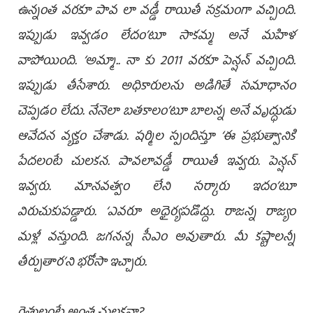
ఉన్నంత వరకూ పావ లా వడ్డీ రాయితీ సక్రమంగా వచ్చింది.
ఇప్పుడు ఇవ్వడం లేదం’టూ సాకమ్మ అనే మహిళ
వాపోయింది. ‘అమ్మా.. నా కు 2011 వరకూ పెన్షన్ వచ్చింది.
ఇప్పుడు తీసేశారు. అధికారులను అడిగితే సమాధానం
చెప్పడం లేదు. నేనెలా బతకాలం’టూ బాలన్న అనే వృద్ధుడు
ఆవేదన వ్యక్తం చేశాడు. షర్మిల స్పందిస్తూ ‘ఈ ప్రభుత్వానికి
పేదలంటే చులకన. పావలావడ్డీ రాయితీ ఇవ్వరు. పెన్షన్
ఇవ్వరు. మానవత్వం లేని సర్కారు ఇదం’టూ
విరుచుకుపడ్డారు. ‘ఎవరూ అధైర్యపడొద్దు. రాజన్న రాజ్యం
మళ్లీ వస్తుంది. జగనన్న సీఎం అవుతారు. మీ కష్టాలన్నీ
తీర్చుతార’ని భరోసా ఇచ్చారు.