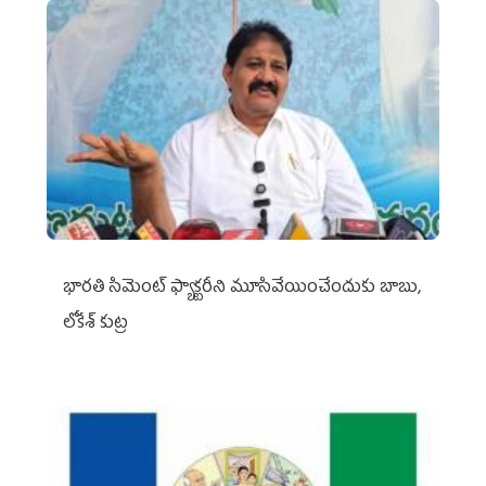
భారతి సిమెంట్ ఫ్యాక్టరీని మూసివేయించేందుకు బాబు,
లోకేశ్ కుట్ర