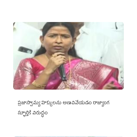
ప్రజాస్వామ్య హక్కులను అణచివేయడం రాజ్యాంగ
స్ఫూర్తికి విరుద్ధం