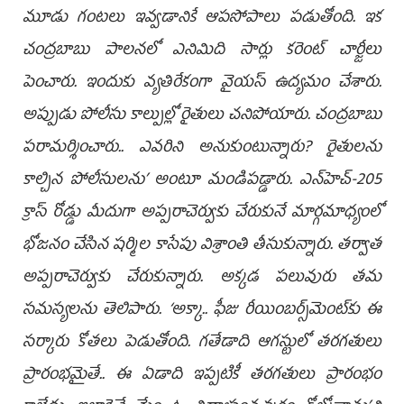
మూడు గంటలు ఇవ్వడానికే ఆపసోపాలు పడుతోంది. ఇక
చంద్రబాబు పాలనలో ఎనిమిది సార్లు కరెంట్ చార్జీలు
పెంచారు. ఇందుకు వ్యతిరేకంగా వైయస్ ఉద్యమం చేశారు.
అప్పుడు పోలీసు కాల్పుల్లో రైతులు చనిపోయారు. చంద్రబాబు
పరామర్శించారు.. ఎవరిని అనుకుంటున్నారు? రైతులను
కాల్చిన పోలీసులను’ అంటూ మండిపడ్డారు. ఎన్‌హెచ్-205
క్రాస్ రోడ్డు మీదుగా అప్పరాచెర్వుకు చేరుకునే మార్గమాధ్యంలో
భోజనం చేసిన షర్మిల కాసేపు విశ్రాంతి తీసుకున్నారు. తర్వాత
అప్పరాచెర్వుకు చేరుకున్నారు. అక్కడ పలువురు తమ
సమస్యలను తెలిపారు. ‘అక్కా.. ఫీజు రీయింబర్స్‌మెంట్‌కు ఈ
సర్కారు కోతలు పెడుతోంది. గతేడాది ఆగస్టులో తరగతులు
ప్రారంభమైతే.. ఈ ఏడాది ఇప్పటికీ తరగతులు ప్రారంభం