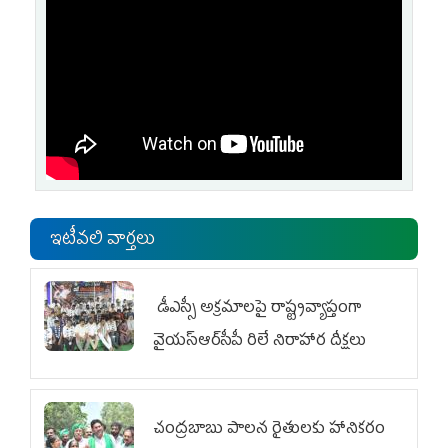
ఇటీవలి వార్తలు
డీఎస్సీ అక్రమాలపై రాష్ట్రవ్యాప్తంగా
వైయ‌స్ఆర్‌సీపీ రిలే నిరాహార దీక్షలు
చంద్రబాబు పాలన రైతులకు హానికరం