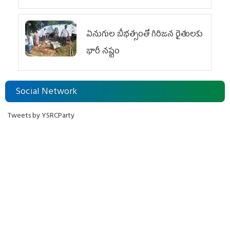
ఏనుగుల బీభత్సంతో గిరిజన రైతులకు
భారీ నష్టం
Social Network
Tweets by YSRCParty