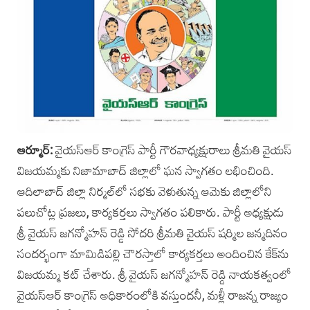
ఆర్మూర్:
వైయస్ఆర్ కాంగ్రెస్ పార్టీ గౌరవాధ్యక్షురాలు శ్రీమతి వైయస్
విజయమ్మకు నిజామాబాద్ జిల్లాలో ఘన స్వాగతం లభించింది.
ఆదిలాబాద్ జిల్లా నిర్మల్‌లో సభకు వెళుతున్న ఆమెకు జిల్లాలోని
పలుచోట్ల ప్రజలు, కార్యకర్తలు స్వాగతం పలికారు. పార్టీ అధ్యక్షుడు
శ్రీ వైయస్ జగన్మోహన్ రెడ్డి సోదరి శ్రీమతి వైయస్ షర్మిల జన్మదినం
సందర్భంగా మామిడిపల్లి చౌరస్తాలో కార్యకర్తలు అందించిన కేక్‌ను
విజయమ్మ కట్ చేశారు. శ్రీ వైయస్ జగన్మోహన్ రెడ్డి నాయకత్వంలో
వైయస్ఆర్ కాంగ్రెస్ అధికారంలోకి వస్తుందనీ, మళ్లీ రాజన్న రాజ్యం