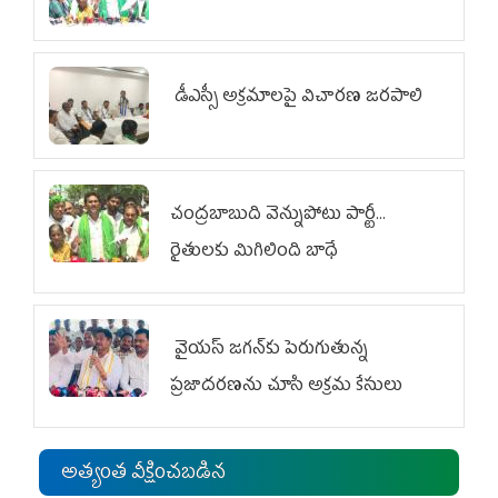
డీఎస్సీ అక్రమాలపై విచారణ జరపాలి
చంద్రబాబుది వెన్నుపోటు పార్టీ...
రైతులకు మిగిలింది బాధే
వైయ‌స్ జగన్‌కు పెరుగుతున్న
ప్రజాదరణను చూసి అక్రమ కేసులు
అత్యంత వీక్షించబడిన