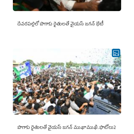
దేవరపల్లిలో పొగాకు రైతులతో వైయస్ జగన్ భేటీ
పొగాకు రైతుల‌తో వైయ‌స్ జ‌గ‌న్ ముఖాముఖి..ఫొటోలు2