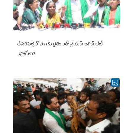
దేవరపల్లిలో పొగాకు రైతులతో వైయస్ జగన్ భేటీ
..ఫొటోలు2