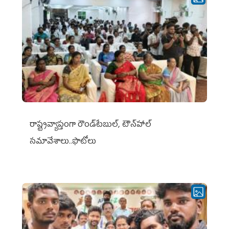
రాష్ట్రవ్యాప్తంగా రౌండ్‌టేబుల్‌, టౌన్‌హాల్‌
సమావేశాలు..ఫొటోలు