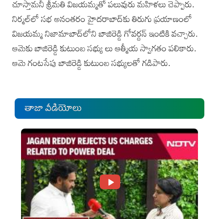
చూస్తామనీ శ్రీమతి విజయమ్మతో పలువురు మహిళలు చెప్పారు.
నిర్మల్‌లో సభ అనంతరం హైదరాబాద్‌కు తిరుగు ప్రయాణంలో
విజయమ్మ నిజామాబాద్‌లోని బాజిరెడ్డి గోవర్దన్ ఇంటికి వచ్చారు.
ఆమెకు బాజిరెడ్డి కుటుంబ సభ్యు లు ఆత్మీయ స్వాగతం పలికారు.
ఆమె గంటసేపు బాజిరెడ్డి కుటుంబ సభ్యులతో గడిపారు.
తాజా వీడియోలు