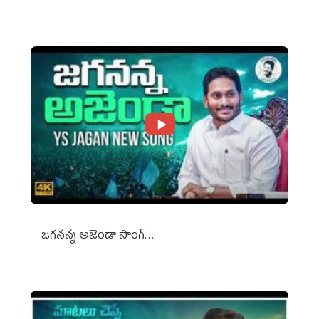
Against Media Groups
జగనన్న అజెండా సాంగ్….