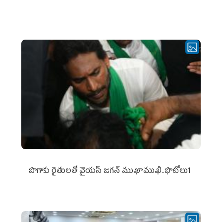
పొగాకు రైతుల‌తో వైయ‌స్ జ‌గ‌న్ ముఖాముఖి..ఫొటోలు1