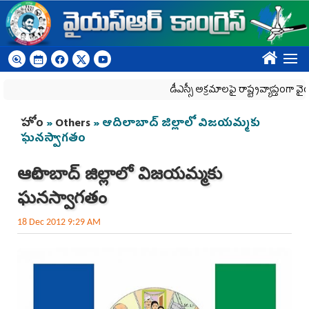
Skip to main content
????
డీఎస్సీ అక్రమాలపై రాష్ట్రవ్యాప్తంగా వైయ‌స్ఆర్‌స
You are here
హోం
»
Others
» ఆదిలాబాద్ జిల్లాలో విజయమ్మకు
ఘనస్వాగతం
ఆదిలాబాద్ జిల్లాలో విజయమ్మకు
ఘనస్వాగతం
18 Dec 2012 9:29 AM