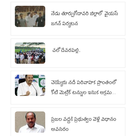
నేడు తూర్పుగోదావరి జిల్లాలో వైయస్‌
జగన్‌ పర్యటన
చలో దేవరపల్లి..
చెయ్యేరు నదీ పరివాహక ప్రాంతంలో
కోటి మెట్రిక్ టన్నుల ఇసుక అక్రమ
రవాణా
ప్రజల వద్దకే ప్రభుత్వం వెళ్లే విధానం
అవసరం