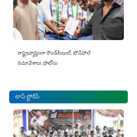
రాష్ట్రవ్యాప్తంగా రౌండ్‌టేబుల్‌, టౌన్‌హాల్‌
సమావేశాలు..ఫొటోలు
టాప్ స్టోరీస్