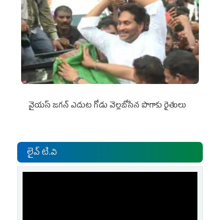
వైయ‌స్‌ జగన్ ఎదుట గోడు వెల్లబోసిన పొగాకు రైతులు
లైవ్ టి.వి