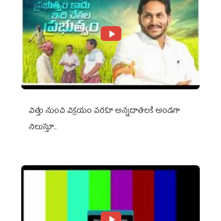
విత్తు నుంచి విక్రయం వరకూ అన్నదాతలకి అండగా
నిలుస్తూ..