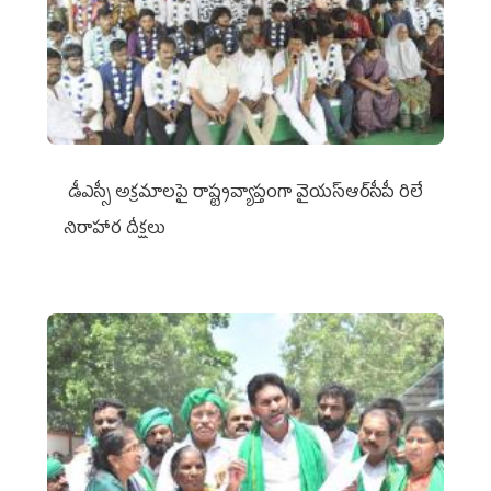
డీఎస్సీ అక్రమాలపై రాష్ట్రవ్యాప్తంగా వైయ‌స్ఆర్‌సీపీ రిలే
నిరాహార దీక్షలు