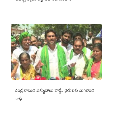
చంద్రబాబుది వెన్నుపోటు పార్టీ... రైతులకు మిగిలింది
బాధే