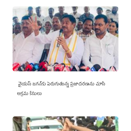
వైయ‌స్ జగన్‌కు పెరుగుతున్న ప్రజాదరణను చూసి
అక్రమ కేసులు