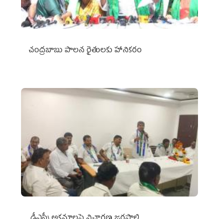
చంద్రబాబు పాలన రైతులకు హానికరం
డీఎస్సీ అక్రమాలపై విచారణ జరపాలి