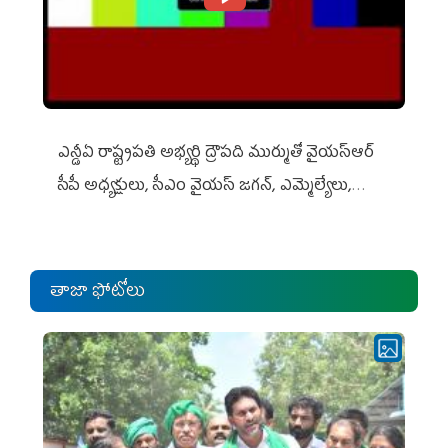
ఎన్డీఏ రాష్ట్ర‌ప‌తి అభ్య‌ర్థి ద్రౌప‌ది ముర్ముతో వైయ‌స్ఆర్
సీపీ అధ్య‌క్షులు, సీఎం వైయ‌స్ జ‌గ‌న్, ఎమ్మెల్యేలు,
ఎంపీల స‌మావేశం
తాజా ఫోటోలు