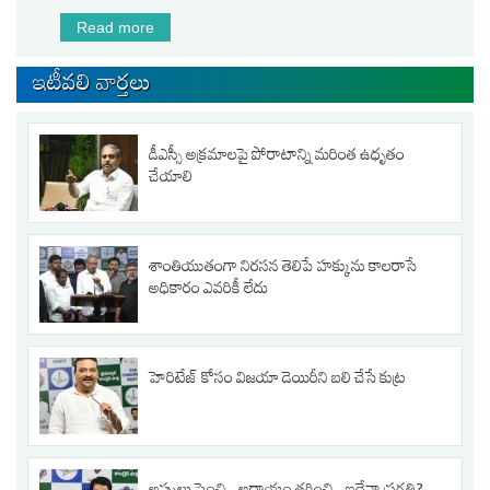
Read more
about TDP leaders took life of a farmer for
questioning Says YSRCP Farmers Wing
president MVS Nagireddy
ఇటీవలి వార్తలు
డీఎస్సీ అక్రమాలపై పోరాటాన్ని మరింత ఉధృతం
చేయాలి
శాంతియుతంగా నిరసన తెలిపే హక్కును కాలరాసే
అధికారం ఎవరికీ లేదు
హెరిటేజ్ కోసం విజయా డెయిరీని బలి చేసే కుట్ర‌