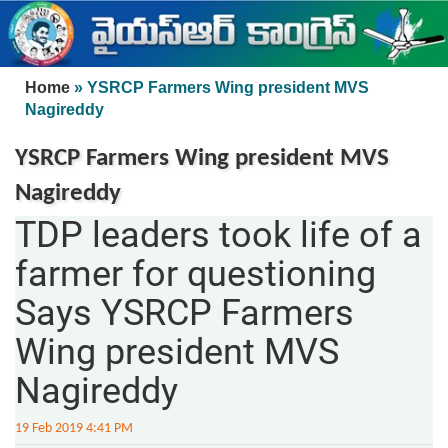
Skip to main content
You are here
Home
» YSRCP Farmers Wing president MVS
Nagireddy
YSRCP Farmers Wing president MVS
Nagireddy
TDP leaders took life of a
farmer for questioning
Says YSRCP Farmers
Wing president MVS
Nagireddy
19 Feb 2019 4:41 PM