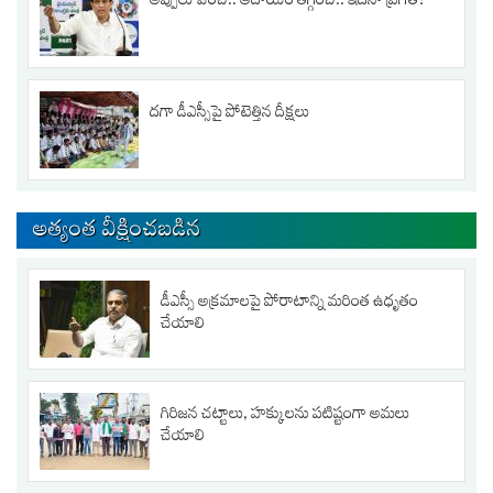
అప్పులు పెంచి.. ఆదాయం తగ్గించి.. ఇదేనా ప్రగతి?
దగా డీఎస్సీపై పోటెత్తిన దీక్షలు
అత్యంత వీక్షించబడిన
డీఎస్సీ అక్రమాలపై పోరాటాన్ని మరింత ఉధృతం
చేయాలి
గిరిజన చట్టాలు, హక్కులను పటిష్టంగా అమలు
చేయాలి