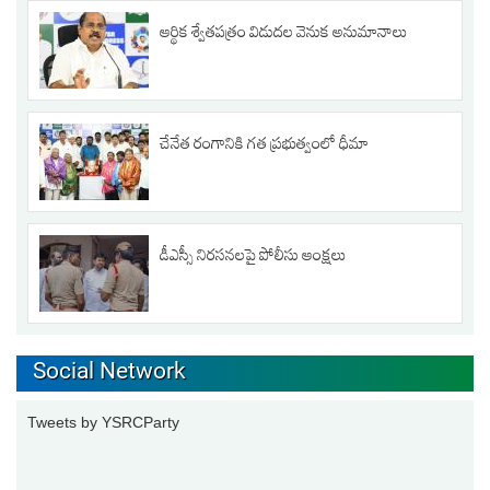
ఆర్థిక శ్వేతపత్రం విడుదల వెనుక అనుమానాలు
చేనేత రంగానికి గత ప్రభుత్వంలో ధీమా
డీఎస్సీ నిరసనలపై పోలీసు ఆంక్షలు
Social Network
Tweets by YSRCParty