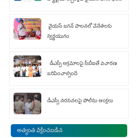
వైయ‌స్ జగన్ పాలనలో చేనేతలకు
స్వర్ణయుగం
డీఎస్సీ అక్రమాలపై సీబీఐతో విచారణ
జరిపించాల్సిందే
డీఎస్సీ నిరసనలపై పోలీసు ఆంక్షలు
అత్యంత వీక్షించబడిన