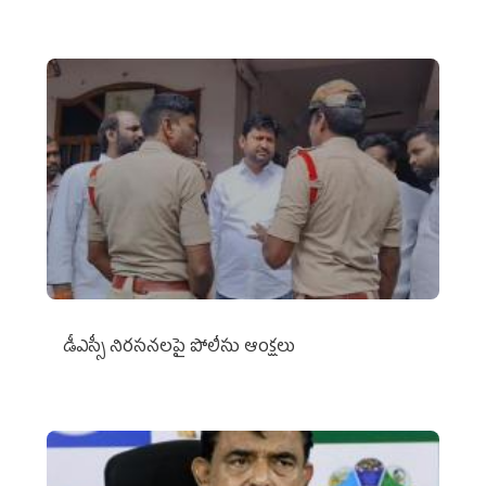
డీఎస్సీ నిరసనలపై పోలీసు ఆంక్షలు