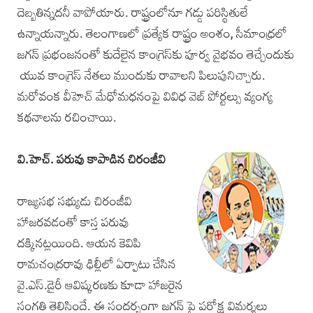
దెబ్బతిన్నదనీ వాపోయారు. రాష్ట్రంలోనూ గడ్డు పరిస్థితులే
ఉన్నాయన్నారు. తెలంగాణలో ప్రత్యేక రాష్ట్రం అంశం, సీమాంధ్రలో
జగన్‌ ప్రభంజనంతో కుదేలైన కాంగ్రెస్‌కు పూర్వ వైభవం తెచ్చేందుకు
యువ కాంగ్రెస్‌ నేతలు ముందుకు రావాలని పిలుపునిచ్చారు.
మరోవంక వీహెచ్ మేధోమధనంపై వివిధ వెబ్ పోర్టల్సు వ్యంగ్య
కథనాలను రచించాయి.
వి.హెచ్. పరువు కాపాడిన చిరంజీవి
రాజ్యసభ సభ్యుడు చిరంజీవి
హాజరవడంతో కాస్త పరువు
దక్కినట్లయింది. ఆయన కెవిపి
రామచంద్రరావు ఢిల్లీలో ఏర్పాటు చేసిన
వై.ఎస్.డైరీ ఆవిష్కరణకు కూడా హాజరైన
సంగతి తెలిసిందే. ఈ సందర్భంగా జగన్ పై పరోక్ష విమర్శలు