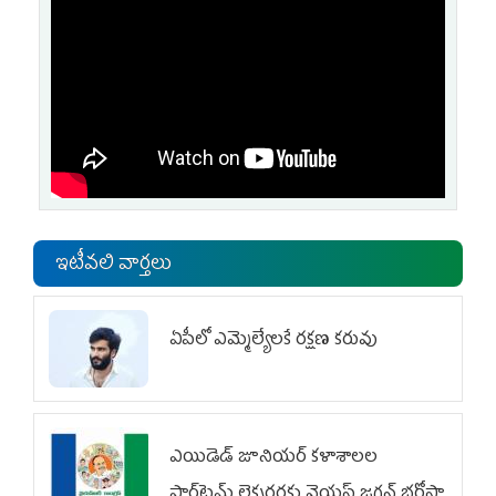
ఇటీవలి వార్తలు
ఏపీలో ఎమ్మెల్యేల‌కే ర‌క్ష‌ణ క‌రువు
ఎయిడెడ్‌ జూనియర్‌ కళాశాలల
పార్ట్‌టైమ్‌ లెక్చరర్లకు వైయ‌స్ జగన్ భరోసా