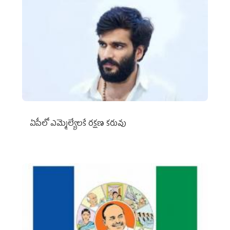
ఏపీలో ఎమ్మెల్యేల‌కే ర‌క్ష‌ణ క‌రువు