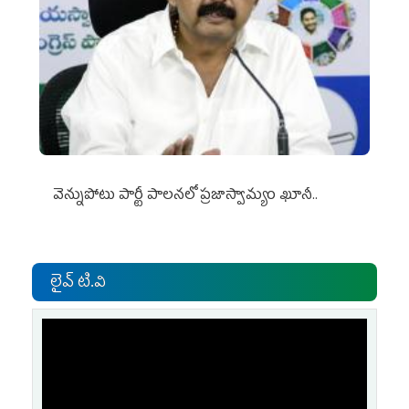
వెన్నుపోటు పార్టీ పాలనలో ప్రజాస్వామ్యం ఖూనీ..
లైవ్ టి.వి