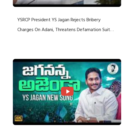
YSRCP President YS Jagan Rejects Bribery
Charges On Adani, Threatens Defamation Suit
Against Media Groups