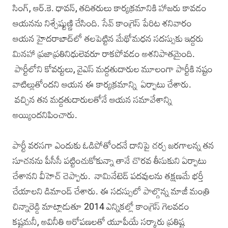
సింగ్, ఆర్.కె. ధావన్, తదితరులు కార్యక్రమానికి హాజరు కావడం
ఆయనను నిశ్చేష్టుణ్ణి చేసింది. సేవ్ కాంగ్రెస్ పేరిట శనివారం
ఆయన హైదరాబాద్‌లో తలపెట్టిన మేథోమధన సదస్సుకు ఇద్దరు
మినహా ప్రజాప్రతినిధులెవరూ రాకపోవడం అశనిపాతమైంది.
పార్టీలోని కోవర్టులు, వైఎస్ మద్దతుదారుల మూలంగా పార్టీకి నష్టం
వాటిల్లుతోందని ఆయన ఈ కార్యక్రమాన్ని ఏర్పాటు చేశారు.
వచ్చిన తన మద్దతుదారులతోనే ఆయన సమావేశాన్ని
అయ్యిందనిపించారు.
పార్టీ వరసగా ఎందుకు ఓడిపోతోందనే దానిపై చర్చ జరగాలన్న తన
సూచనను పీసీసీ పట్టించుకోకున్నా తానే చొరవ తీసుకుని ఏర్పాటు
చేశానని వీహెచ్ చెప్పారు. నామినేటెడ్‌ పదవులను తక్షణమే భర్తీ
చేయాలని డిమాండ్ చేశారు. ఈ సదస్సులో పాల్గొన్న మాజీ మంత్రి
చిన్నారెడ్డి మాట్లాడుతూ 2014 ఎన్నికల్లో కాంగ్రెస్‌ గెలవడం
కష్టమనీ, అవినీతి ఆరోపణలతో యూపీయే సర్కారు ప్రతిష్ట