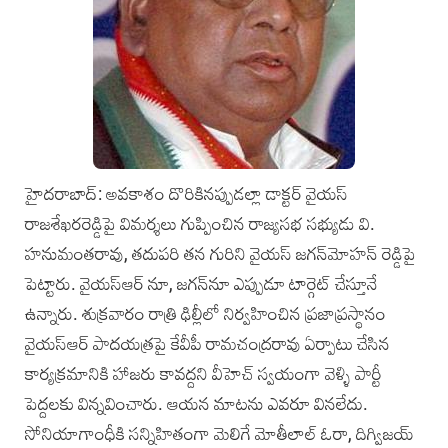
హైదరాబాద్: అవకాశం దొరికినప్పుడల్లా డాక్టర్ వైయస్
రాజశేఖరరెడ్డిపై విమర్శలు గుప్పించిన రాజ్యసభ సభ్యుడు వి.
హనుమంతరావు, తదుపరి తన గురిని వైయస్ జగన్‌మోహన్ రెడ్డిపై
పెట్టారు. వైయస్ఆర్ నూ, జగన్‌నూ ఎప్పుడూ టార్గెట్ చేస్తూనే
ఉన్నారు. శుక్రవారం రాత్రి ఢిల్లీలో నిర్వహించిన ప్రజాప్రస్థానం
వైయస్ఆర్ పాదయత్రపై కేవీపీ రామచంద్రరావు ఏర్పాటు చేసిన
కార్యక్రమానికి హాజరు కావద్దని వీహెచ్ స్వయంగా వెళ్ళి పార్టీ
పెద్దలకు విన్నవించారు. ఆయన మాటను ఎవరూ వినలేదు.
సోనియాగాంధీకి సన్నిహితంగా మెలిగే మోతీలాల్ ఓరా, దిగ్విజయ్