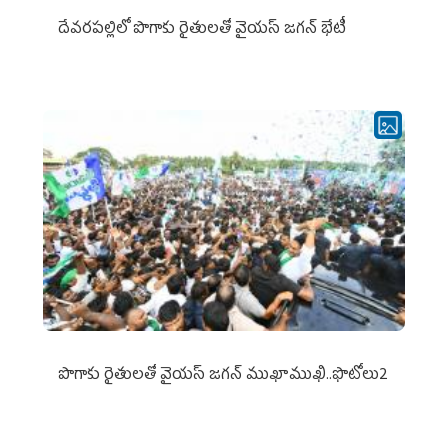
దేవరపల్లిలో పొగాకు రైతులతో వైయస్ జగన్ భేటీ
పొగాకు రైతుల‌తో వైయ‌స్ జ‌గ‌న్ ముఖాముఖి..ఫొటోలు2