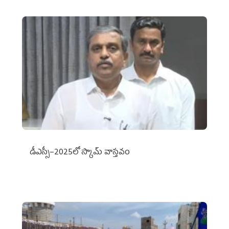
డీఎస్సీ–2025లో స్కామ్‌ వాస్తవం