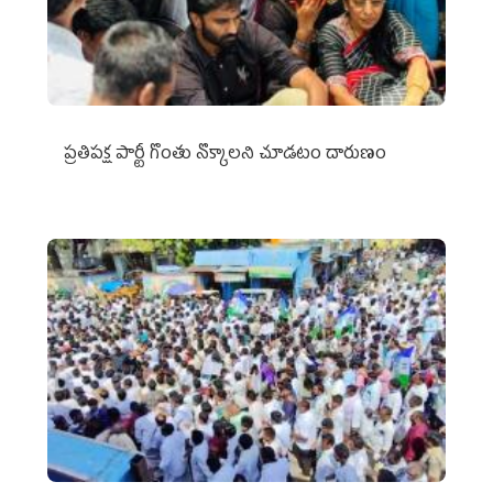
ప్రతిపక్ష పార్టీ గొంతు నొక్కాలని చూడటం దారుణం