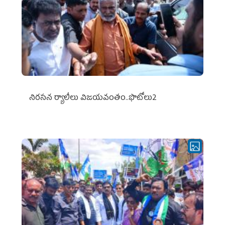
నిర‌స‌న ర్యాలీలు విజ‌య‌వంతం..ఫొటోలు2