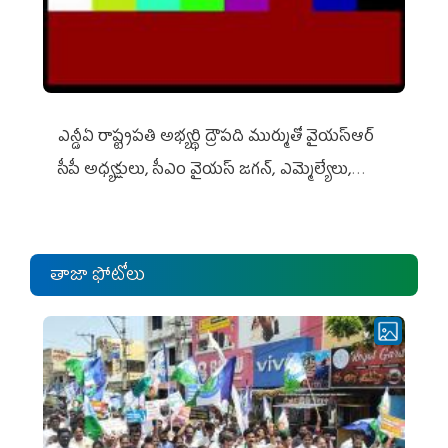
ఎన్డీఏ రాష్ట్ర‌ప‌తి అభ్య‌ర్థి ద్రౌప‌ది ముర్ముతో వైయ‌స్ఆర్
సీపీ అధ్య‌క్షులు, సీఎం వైయ‌స్ జ‌గ‌న్, ఎమ్మెల్యేలు,
ఎంపీల స‌మావేశం
తాజా ఫోటోలు