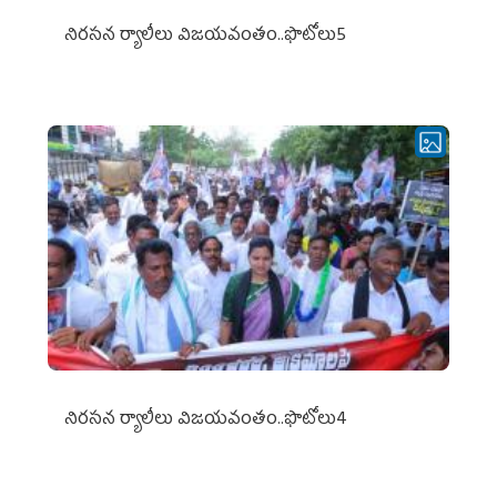
నిర‌స‌న ర్యాలీలు విజ‌య‌వంతం..ఫొటోలు5
నిర‌స‌న ర్యాలీలు విజ‌య‌వంతం..ఫొటోలు4