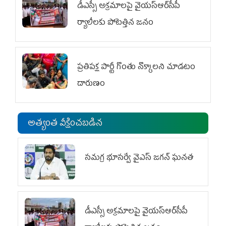
డీఎస్సీ అక్రమాలపై వైయ‌స్ఆర్‌సీపీ
ర్యాలీలకు పోటెత్తిన జనం
ప్రతిపక్ష పార్టీ గొంతు నొక్కాలని చూడటం
దారుణం
అత్యంత వీక్షించబడిన
స‌మ‌గ్ర భూస‌ర్వే వైఎస్ జ‌గ‌న్ ఘ‌న‌త
డీఎస్సీ అక్రమాలపై వైయ‌స్ఆర్‌సీపీ