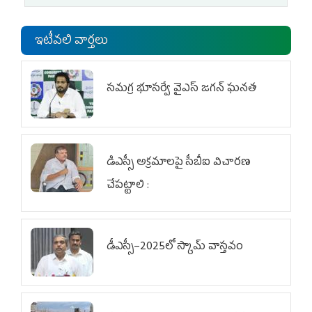
ఇటీవలి వార్తలు
స‌మ‌గ్ర భూస‌ర్వే వైఎస్ జ‌గ‌న్ ఘ‌న‌త
డిఎస్సీ అక్రమాలపై సీబీఐ విచారణ
చేపట్టాలి :
డీఎస్సీ–2025లో స్కామ్‌ వాస్తవం