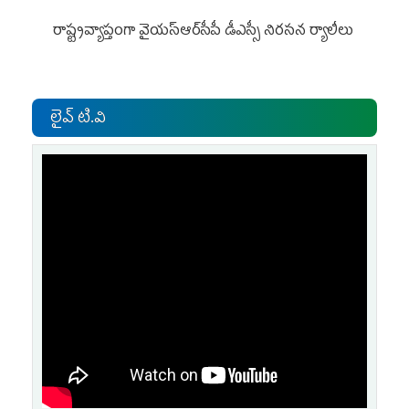
రాష్ట్రవ్యాప్తంగా వైయ‌స్ఆర్‌సీపీ డీఎస్సీ నిరసన ర్యాలీలు
లైవ్ టి.వి