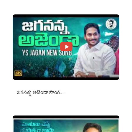
జగనన్న అజెండా సాంగ్….