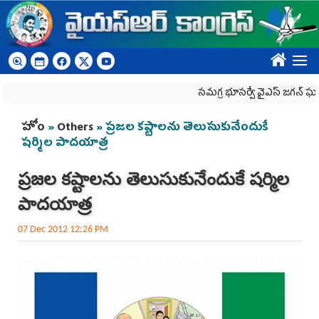
Skip to main content
????
స‌మ‌గ్ర భూస‌ర్వే వైఎస్ జ‌గ‌న్ ఘ‌న‌త
You are here
హోం
»
Others
» ప్రజల కష్టాలను తెలుసుకునేందుకే
షర్మిల పాదయాత్ర
ప్రజల కష్టాలను తెలుసుకునేందుకే షర్మిల
పాదయాత్ర
07 Dec 2012 12:26 PM