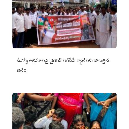
డీఎస్సీ అక్రమాలపై వైయ‌స్ఆర్‌సీపీ ర్యాలీలకు పోటెత్తిన
జనం