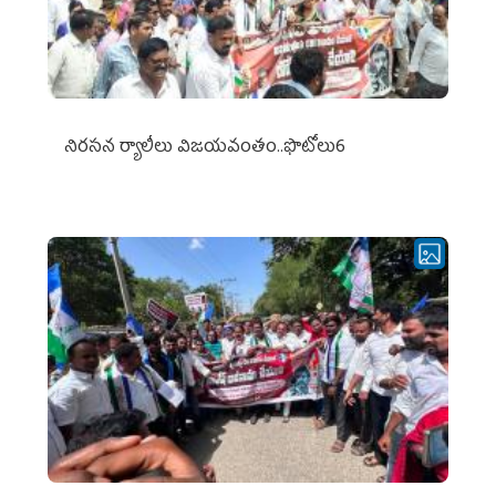
నిర‌స‌న ర్యాలీలు విజ‌య‌వంతం..ఫొటోలు6