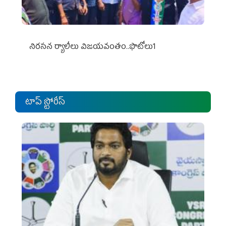
నిర‌స‌న ర్యాలీలు విజ‌య‌వంతం..ఫొటోలు1
టాప్ స్టోరీస్