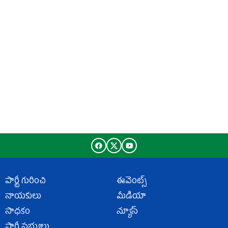
పార్టీ గురించి
ఈవెంట్స్
నాయకులు
మీడియా
సాధకం
న్యూస్
పార్టీ సభ్యులు