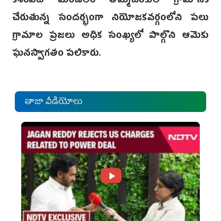
కేశంపేట మండలం తొమ్మిదిరేకుల గ్రామానికి
చేరుతున్న సందర్భంగా నియోజకవర్గంలోని పలు
గ్రామాల ప్రజలు అధిక సంఖ్యలో పాల్గొని ఆమెకు
ఘనస్వాగతం పలికారు.
తాజా వీడియోలు