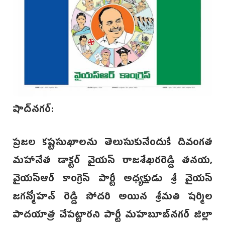
షాద్‌నగర్:
ప్రజల కష్టసుఖాలను తెలుసుకునేందుకే దివంగత
మహానేత డాక్టర్ వైయస్ రాజశేఖరరెడ్డి తనయ,
వైయస్ఆర్ కాంగ్రెస్ పార్టీ అధ్యక్షుడు శ్రీ వైయస్
జగన్మోహన్‌ రెడ్డి సోదరి అయిన శ్రీమతి షర్మిల
పాదయాత్ర చేపట్టారని పార్టీ మహబూబ్‌నగర్ జిల్లా