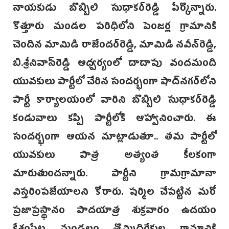
నాయకుడు బొబ్బిలి సుధాకర్‌రెడ్డి పేర్కొన్నారు.
కొత్తూరు మండల పరిధిలోని పెంజర్ల గ్రామానికి
చెందిన మామిడి రాజేందర్‌రెడ్డి, మామిడి నవీన్‌రెడ్డి,
బి.శ్రీనివాస్‌రెడ్డి ఆధ్వర్యంలో దాదాపు వందమంది
యువకులు పార్టీలో చేరిన సందర్భంగా షాద్‌నగర్‌లోని
పార్టీ కార్యాలయంలో వారిని బొబ్బిలి సుధాకర్‌రెడ్డి
కండువాలు కప్పి పార్టీలోకి ఆహ్వానించారు. ఈ
సందర్భంగా ఆయన మాట్లాడుతూ.. తమ పార్టీలో
యువకులు పాత్ర అత్యంత కీలకంగా
మారుతుందన్నారు. పార్టీని గ్రామగ్రామానా
విస్తరింపజేయాలని కోరారు. షర్మిల చేపట్టిన మరో
ప్రజాప్రస్థానం పాదయాత్ర శుక్రవారం ఉదయం