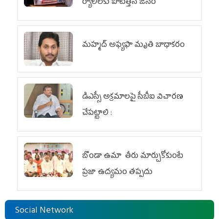
ర్యాలీలకు పోటెత్తిన జనం
మహ్మద్‌ అఫ్యఫా మృతి బాధాకరం
డిఎస్సీ అక్రమాలపై సీబీఐ విచారణ
చేపట్టాలి :
బొండా ఉమా తీరు మార్చుకోకుంటే
ప్రజా ఉద్యమం తప్పదు
Social Network