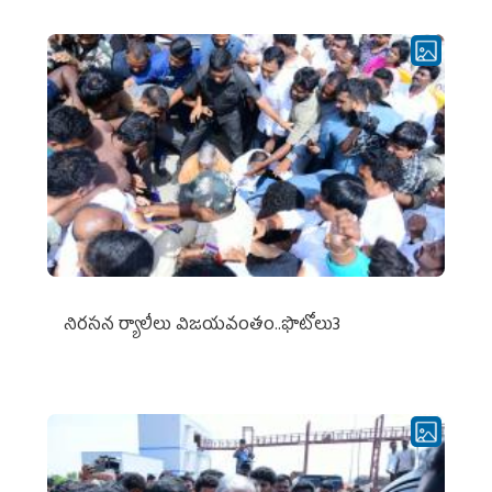
నిర‌స‌న ర్యాలీలు విజ‌య‌వంతం..ఫొటోలు3