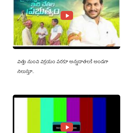
విత్తు నుంచి విక్రయం వరకూ అన్నదాతలకి అండగా
నిలుస్తూ..