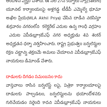
ఆందోళ‌న వ్య‌క్తం చేశారు. ఈ నెల 27న క‌ర్నూలు సాక్షి(Sakshi)
యూనిట్ కార్యాల‌యంపై ఆళ్ల‌గ‌డ్డ టీడీపీ ఎమ్మెల్యే భూమా
అఖిల ప్రియ(MLA Akhil Priya) చేసిన దాడిని నిర‌సిస్తూ
శుక్ర‌వారం న‌గ‌రంలోని కలెక్టరేట్ ఎదుట ఉన్న గాంధీ విగ్రహం
ఎదుట ఏపీడబ్ల్యూజేఎఫ్ నగర అధ్యక్షుడు శివ శంకర్
అధ్యక్షతన ధర్నా నిర్వహించారు. రాష్ట్ర ప్రభుత్వం జర్నలిస్టుల
రక్షణ చట్టాన్ని తక్షణమే అమలు చేయాలని ఏపీడబ్ల్యూజేఎఫ్
నాయ‌కులు డిమాండ్ చేశారు.
దాడుల‌కు దిగ‌డం స‌మంజ‌సం కాదు
వాస్తవాలు రాసిన జర్నలిస్ట్ లపై, ప‌త్రికా కార్యాలయాలపై
దాడులకు పాల్పడటం, జర్నలిస్టులను భయాందోళనకు
గురిచేయడం సరైంది కాదని ఏపీడబ్ల్యూజేఎఫ్ నాయ‌కులు