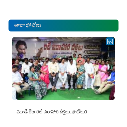
ఎంపీల స‌మావేశం
తాజా ఫోటోలు
మూడో రోజు రిలే నిరాహార దీక్షలు..ఫొటోలు3