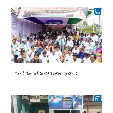
మూడో రోజు రిలే నిరాహార దీక్షలు..ఫొటోలు2