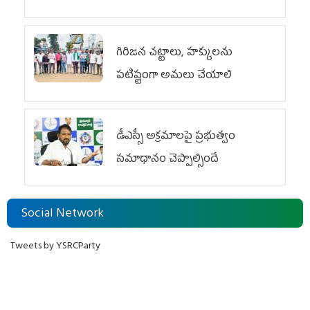
గిరిజన చట్టాలు, హక్కులను
పటిష్టంగా అమలు చేయాలి
డీఎస్సీ అక్రమాలపై ప్రభుత్వం
సమాధానం చెప్పాల్సిందే
Social Network
Tweets by YSRCParty