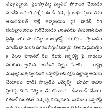
త‌ప్పుప‌ట్టారు. ప్రజాస్వామ్య పద్దతిలో పోరాటం చేయడం
మానేసి అధికార పార్టీలో ఉండే ఎమ్మెల్యే అఖిల ప్రియ తమ
అనుచరులతో సాక్షి కార్యాలయం పైకి దాడికి దిగి
భయబ్రాంతులకు గురిచేయడం ఎంత‌వ‌ర‌కు స‌మంజ‌స‌మ‌ని
ప్ర‌శ్నించారు. పాలకవర్గాలు జర్నలిస్ట్ లకు రక్షణ కల్పించడం
మానేసి దాడులకు దిగడం సిగ్గుచేట‌న్నారు. కూటమి ప్రభుత్వం
9 నెలల పాల‌న‌లో రోజు రోజుకు జర్నలిస్ట్ పై దాడులు
పెరుగుతున్నాయని ఆందోళన వ్యక్తం చేశారు. రాష్ట్ర
ముఖ్యమంత్రి స్పందించి జర్నలిస్ట్ లకు రక్షణ చట్టాన్ని అమలు
చేయాలని, దాడికి పాల్ప‌డిన ఎమ్మెల్యే భూమా అఖిల
ప్రియపై కఠిన చర్యలు తీసుకోవాలని డిమాండ్ చేశారు.
గతంలో గుంతకల్ ఎమ్మెల్యే గుమ్మనూరు జయరాం జర్నలిస్ట్