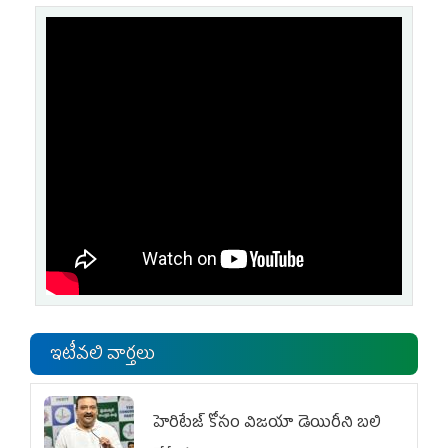
ఇటీవలి వార్తలు
హెరిటేజ్ కోసం విజయా డెయిరీని బలి