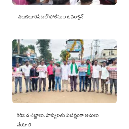
చిలుక‌లూరిపేట‌లో పోలీసుల ఓవ‌రాక్ష‌న్‌
గిరిజన చట్టాలు, హక్కులను పటిష్టంగా అమలు
చేయాలి