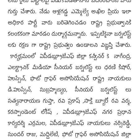
లను రైలు పట్టాలపై పడుకోపెడతానాని బెదిరించార‌ని వారు
గుర్తు చేశారు. నేడు ఆళ్లగడ్డ ఎమ్మెల్యే అఖిల ప్రియ ఇలా
అధికార పార్టీ వారు బరితెగించడం రాష్ట్ర ప్రభుత్వానికి
కలంకకంగా మారడం దుర్మార్గ‌మ‌న్నారు. ఇప్పటికైనా జర్నలిస్ట్
లకు రక్షణ గా రాష్ట్ర ప్రభుత్వం ఉండాలని విజ్ఞప్తి చేశారు.
కార్యక్రమంలో ఏపీడబ్ల్యూజేఎఫ్ జిల్లా కన్వీనర్ కె నాగేంద్ర,
ఎలక్ట్రానిక్ మీడియా సీనియర్ జర్నలిస్ట్ లు ధరణి కిషోర్,
హుస్సేన్, ఫొటో గ్రాఫర్ అసోసియేషన్ రాష్ట్ర నాయకులు
డి.హుస్సేన్, సుబ్రహ్మణ్యం, సీనియర్ జర్నలిస్ట్ లు
సత్యనారాయణ గుప్తా, రవి ప్రకాష్ ,సాక్షి బ్యూరో రవి వర్మ,
కరస్పాండెంట్ లోకేష్ , ఏపీడబ్ల్యూజేఎఫ్ నగర ప్రధాన
కార్యదర్శి ఎర్రమల, ఏపీడబ్ల్యూజేఎఫ్ నాయకులు నర్సిరెడ్డి,
సుందర్ రాజు, మద్దిలేటి, ఫోటో గ్రాఫర్ అసోసియేషన్ జిల్లా