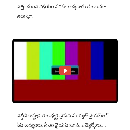
విత్తు నుంచి విక్రయం వరకూ అన్నదాతలకి అండగా
నిలుస్తూ..
ఎన్డీఏ రాష్ట్ర‌ప‌తి అభ్య‌ర్థి ద్రౌప‌ది ముర్ముతో వైయ‌స్ఆర్
సీపీ అధ్య‌క్షులు, సీఎం వైయ‌స్ జ‌గ‌న్, ఎమ్మెల్యేలు,