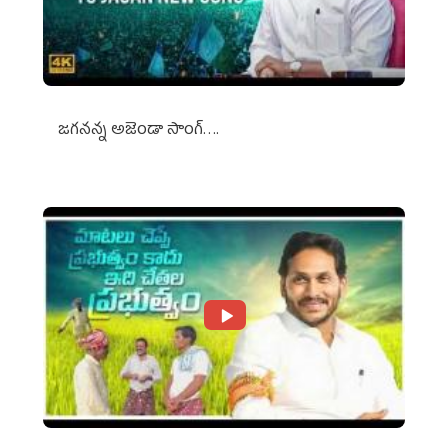
జగనన్న అజెండా సాంగ్….