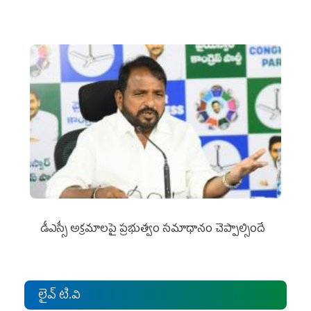
డీఎస్సీ అక్రమాలపై ప్రభుత్వం సమాధానం చెప్పాల్సిందే
లైవ్ టి.వి