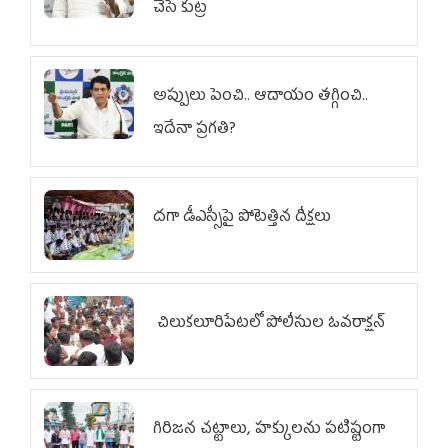
చేసే కుట్ర‌
అప్పులు పెంచి.. ఆదాయం తగ్గించి..
ఇదేనా ప్రగతి?
దగా డీఎస్సీపై పోటెత్తిన దీక్షలు
చిలుక‌లూరిపేట‌లో పోలీసుల ఓవ‌రాక్ష‌న్‌
గిరిజన చట్టాలు, హక్కులను పటిష్టంగా