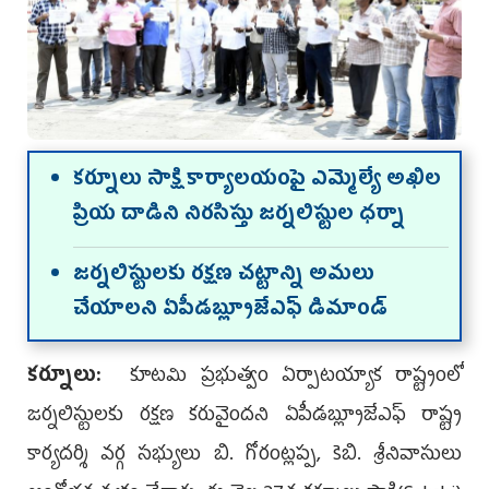
క‌ర్నూలు సాక్షి కార్యాలయంపై ఎమ్మెల్యే అఖిల
ప్రియ దాడిని నిర‌సిస్తు జ‌ర్న‌లిస్టుల ధ‌ర్నా
జర్నలిస్టులకు రక్షణ చట్టాన్ని అమలు
చేయాల‌ని ఏపీడబ్ల్యూజేఎఫ్ డిమాండ్‌
క‌ర్నూలు:
కూట‌మి ప్ర‌భుత్వం ఏర్పాట‌య్యాక రాష్ట్రంలో
జ‌ర్న‌లిస్టుల‌కు ర‌క్ష‌ణ క‌రువైంద‌ని ఏపీడబ్ల్యూజేఎఫ్ రాష్ట్ర
కార్యదర్శి వర్గ సభ్యులు బి. గోరంట్లప్ప, కెబి. శ్రీనివాసులు