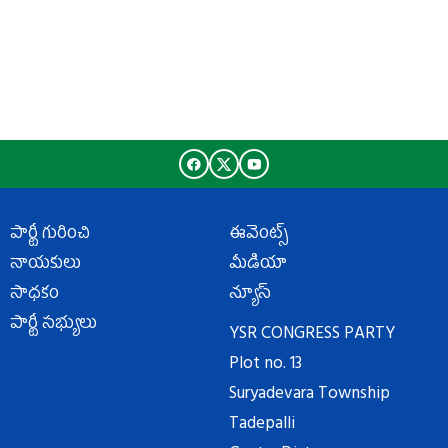
పార్టీ గురించి
ఈవెంట్స్
నాయకులు
మీడియా
సాధకం
న్యూస్
పార్టీ సభ్యులు
YSR CONGRESS PARTY
Plot no. 13
Suryadevara Township
Tadepalli