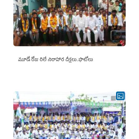
మూడో రోజు రిలే నిరాహార దీక్షలు..ఫొటోలు