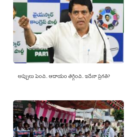
అప్పులు పెంచి.. ఆదాయం తగ్గించి.. ఇదేనా ప్రగతి?