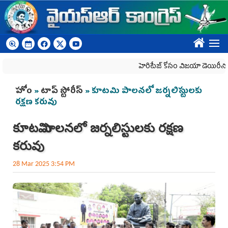
Skip to main content
????
హెరిటేజ్ కోసం విజయా డెయిరీని బలి చేసే క
You are here
హోం
»
టాప్ స్టోరీస్
» కూట‌మి పాల‌న‌లో జ‌ర్న‌లిస్టుల‌కు
ర‌క్ష‌ణ క‌రువు
కూట‌మి పాల‌న‌లో జ‌ర్న‌లిస్టుల‌కు ర‌క్ష‌ణ
క‌రువు
28 Mar 2025 3:54 PM