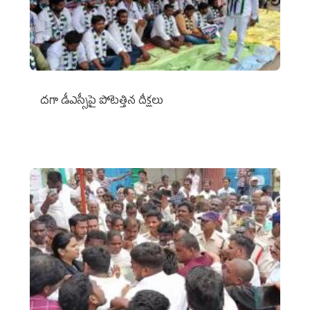
దగా డీఎస్సీపై పోటెత్తిన దీక్షలు