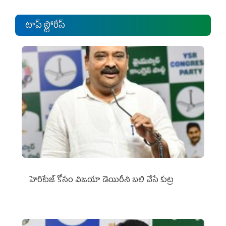
టాప్ స్టోరీస్
హెరిటేజ్ కోసం విజయా డెయిరీని బలి చేసే కుట్ర‌