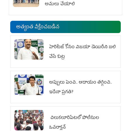
అమలు చేయాలి
అత్యంత వీక్షించబడిన
హెరిటేజ్ కోసం విజయా డెయిరీని బలి
చేసే కుట్ర‌
అప్పులు పెంచి.. ఆదాయం తగ్గించి..
ఇదేనా ప్రగతి?
చిలుక‌లూరిపేట‌లో పోలీసుల
ఓవ‌రాక్ష‌న్‌