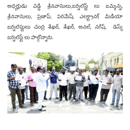
అధ్యక్షుడు వడ్డే శ్రీనివాసులు,జర్నలిస్ట్ లు జమ్మన్న,
శ్రీనివాసులు, ప్రతాప్, పరమేష్, ఎలక్ట్రానిక్ మీడియా
జర్నలిస్టులు చంద్ర శేఖర్, శేఖర్, అనిల్, నగేష్, డెస్క్
జర్నలిస్ట్ లు పాల్గొన్నారు.