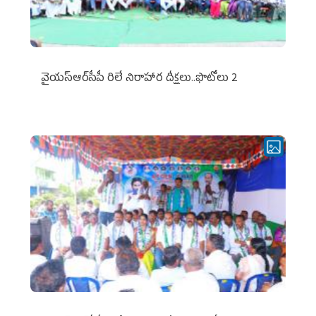
వైయ‌స్ఆర్‌సీపీ రిలే నిరాహార దీక్షలు..ఫొటోలు 2