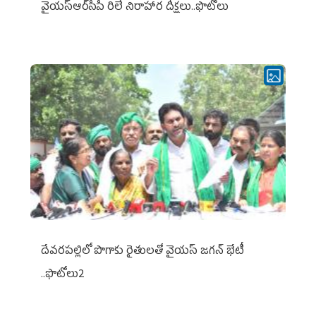
వైయ‌స్ఆర్‌సీపీ రిలే నిరాహార దీక్షలు..ఫొటోలు
దేవరపల్లిలో పొగాకు రైతులతో వైయస్ జగన్ భేటీ
..ఫొటోలు2