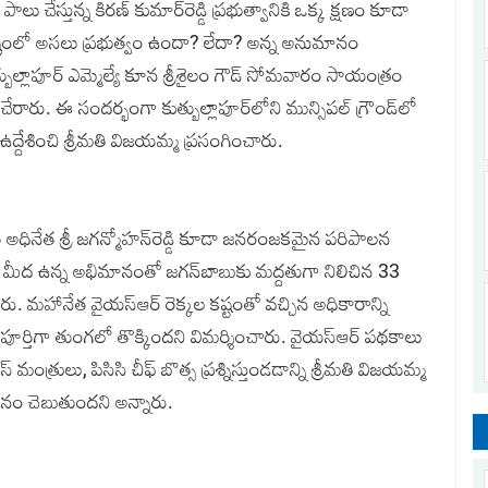
లు చేస్తున్న కిరణ్‌ కుమార్‌రెడ్డి ప్రభుత్వానికి ఒక్క క్షణం కూడా
ాష్ట్రంలో అసలు ప్రభుత్వం ఉందా? లేదా? అన్న అనుమానం
్బుల్లాపూర్‌ ఎమ్మెల్యే కూన శ్రీశైలం గౌడ్‌ సోమవారం సాయంత్రం
 చేరారు. ఈ సందర్భంగా కుత్బుల్లాపూర్‌లోని మున్సిపల్‌ గ్రౌండ్‌లో
ద్దేశించి శ్రీమతి విజయమ్మ ప్రసంగించారు.
ార్టీ అధినేత శ్రీ జగన్మోహన్‌రెడ్డి కూడా జనరంజకమైన పరిపాలన
ర్‌ మీద ఉన్న అభిమానంతో జగన్‌బాబుకు మద్దతుగా నిలిచిన 33
ు. మహానేత వైయస్‌ఆర్‌ రెక్కల కష్టంతో వచ్చిన అధికారాన్ని
 పూర్తిగా తుంగలో తొక్కిందని విమర్శించారు. వైయస్‌ఆర్‌ పథకాలు
ంత్రులు, పిసిసి చీఫ్‌ బొత్స ప్రశ్నిస్తుండడాన్ని శ్రీమతి విజయమ్మ
ధానం చెబుతుందని అన్నారు.