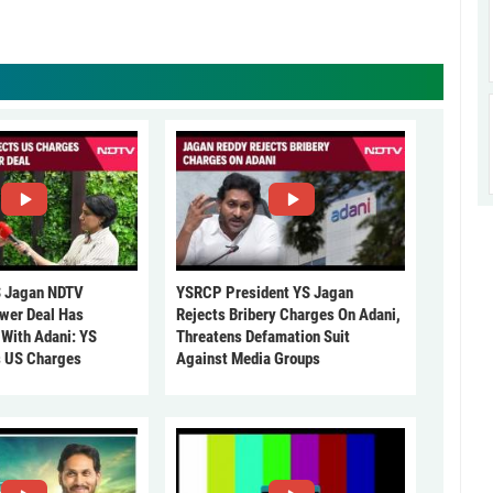
 Jagan NDTV
YSRCP President YS Jagan
ower Deal Has
Rejects Bribery Charges On Adani,
 With Adani: YS
Threatens Defamation Suit
s US Charges
Against Media Groups