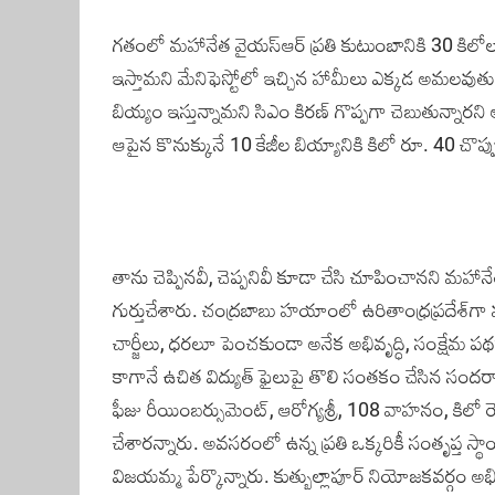
గతంలో మహానేత వైయస్‌ఆర్‌ ప్రతి కుటుంబానికి 30 కిల
ఇస్తామని మేనిఫెస్టోలో ఇచ్చిన హామీలు ఎక్కడ అమలవుతు
బియ్యం ఇస్తున్నామని సిఎం కిరణ్‌ గొప్పగా చెబుతున్నా
ఆపైన కొనుక్కునే 10 కేజీల బియ్యానికి కిలో రూ. 40 చ
తాను చెప్పినవీ, చెప్పనివీ కూడా చేసి చూపించానని మహానే
గుర్తుచేశారు. చంద్రబాబు హయాంలో ఉరితాంధ్రప్రదేశ్‌గా మార
చార్జీలు, ధరలూ పెంచకుండా అనేక అభివృద్ధి, సంక్షే
కాగానే ఉచిత విద్యుత్‌ ఫైలుపై తొలి సంతకం చేసిన సందర్భా
ఫీజు రీయింబర్సుమెంట్‌, ఆరోగ్యశ్రీ, 108 వాహనం, కి
చేశారన్నారు. అవసరంలో ఉన్న ప్రతి ఒక్కరికీ సంతృప్త స
విజయమ్మ పేర్కొన్నారు. కుత్బుల్లాపూర్‌ నియోజకవర్గం అభి