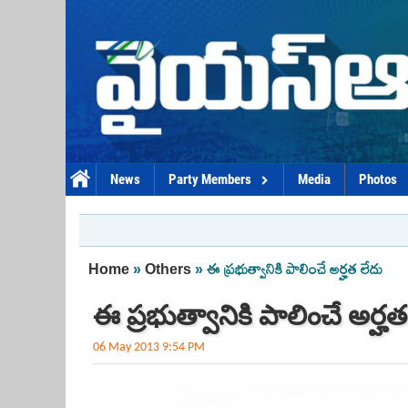
Skip to main content
News
Party Members
Media
Photos
You are here
Home
»
Others
» ఈ ప్రభుత్వానికి పాలించే అర్హత లేదు
ఈ ప్రభుత్వానికి పాలించే అర్హత
06 May 2013 9:54 PM