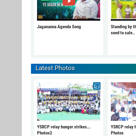
Jagananna Agenda Song
Standing by t
seed to sale..
Latest Photos
YSRCP relay hunger strikes...
YSRCP relay h
Photos2
Photos