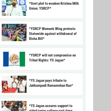
*Govt plot to weaken Krishna Milk
Union: YSRCP*
*YSRCP Women’s Wing protests
Statewide against withdrawal of
Disha Bill*
*YSRCP will not compromise on
Tribal Rights: YS Jagan*
*YS Jagan pays tribute to
Jakkampudi Ramamohan Rao*
*YS Jagan assures support to
aided junior college part-time