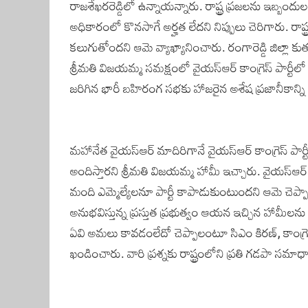
రాజశేఖరరెడ్డిలో ఉన్నాయన్నారు. రాష్ట్ర ప్రజలను ఇబ్బందుల పా
అధికారంలో కొనసాగే అర్హత లేదని నిప్పులు చెరిగారు. ర
కలుగుతోందని ఆమె వ్యాఖ్యానించారు. రంగారెడ్డి జిల్లా కుత
శ్రీమతి విజయమ్మ సమక్షంలో వైయస్‌ఆర్‌ కాంగ్రెస్‌ పార్టీలో
జరిగిన భారీ బహిరంగ సభకు హాజరైన అశేష ప్రజానీకాన్ని ఉ
మహానేత వైయస్‌ఆర్‌ మాదిరిగానే‌ వైయస్‌ఆర్‌ కాంగ్రెస్‌ ప
అందిస్తారని శ్రీమతి విజయమ్మ హామీ ఇచ్చారు. వైయస్‌ఆ
మంది ఎమ్మెల్యేలనూ పార్టీ కాపాడుకుంటుందని ఆమె చెప్పార
అనుభవిస్తున్న ప్రస్తుత ప్రభుత్వం ఆయన ఇచ్చిన హామీలను
ఏవి అమలు కావడంలేదో చెప్పాలంటూ సిఎం కిరణ్‌, కాంగ్రెస్‌ మ
ఖండించారు. వారి ప్రశ్నకు రాష్ట్రంలోని ప్రతి గడపా సమా