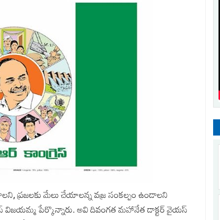
ండాలని, ప్రజలకు మేలు చేయాలన్న వజ్ర సంకల్పం ఉండాలని
వైయస్‌ విజయమ్మ పేర్కొన్నారు. అవి దివంగత మహానేత డాక్టర్‌ వైయస్‌