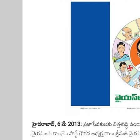
హైదరాబాద్, 6 మే 2013:
ప్రజాసేవకులకు చిత్తశుద్ధి ఉ
వైయస్‌ఆర్‌ కాంగ్రెస్‌ పార్టీ గౌరవ అధ్యక్షురాలు శ్రీమతి 