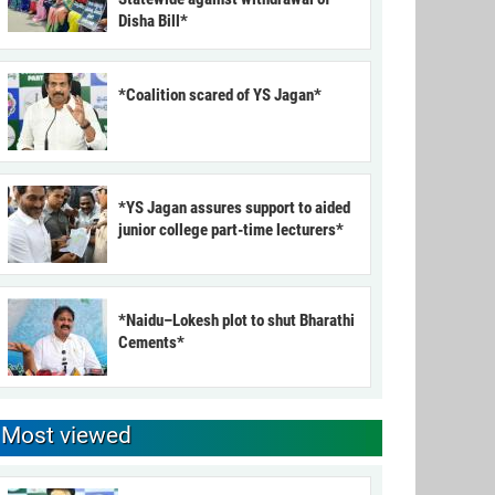
Disha Bill*
*Coalition scared of YS Jagan*
*YS Jagan assures support to aided
junior college part-time lecturers*
*Naidu–Lokesh plot to shut Bharathi
Cements*
Most viewed