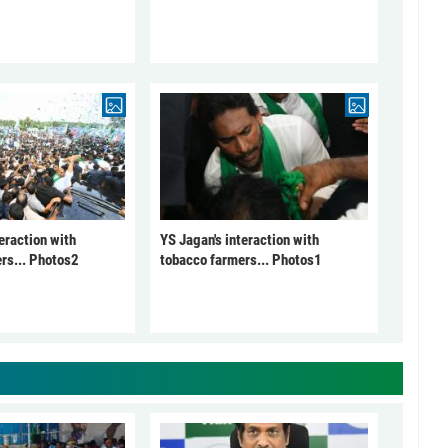
eraction with
YS Jagan's interaction with
rs... Photos2
tobacco farmers... Photos1