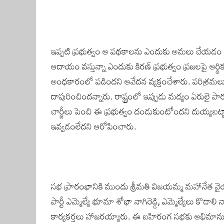
ఇప్పటి ప్రభుత్వం ఆ పథకాలను ఎందుకు అమలు చేయడం లే
ఆదాయం వస్తున్నా ఎందుకు కిరణ్‌ ప్రభుత్వం ప్రజలపై ఆర్థిక
అంధకారంలో పడిందని ఆవేదన వ్యక్తంచేశారు. పరిశ్రమలు మ
దాపురించిందన్నారు. రాష్ట్రంలో ఇప్పుడు మద్యం ఏరులై పారు
చార్జీలు పెంచి ఈ ప్రభుత్వం దండుకుంటోందని దుయ్యబట్టా
ఇవ్వడంలేదని ఆరోపించారు.
సభ ప్రారంభానికి ముందు శ్రీమతి విజయమ్మ మహానేత వైయస్
పార్టీ ఎమ్మెల్యే భూమా శోభా నాగిరెడ్డి, ఎమ్మెల్యేలు కొడాలి న
కార్యకర్తలు హాజరయ్యారు. ఈ బహిరంగ సభకు అభిమానులు