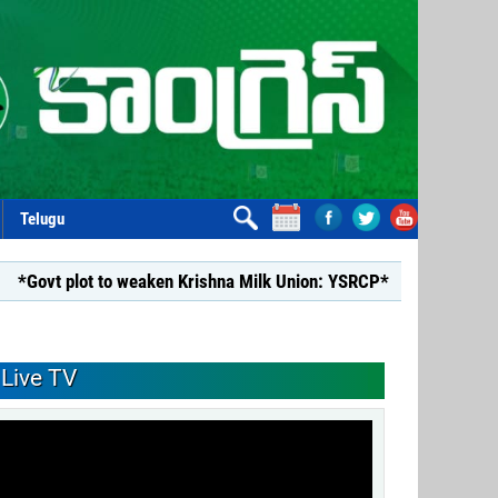
Telugu
ot to weaken Krishna Milk Union: YSRCP*
*YSRCP Women’s Win
Live TV