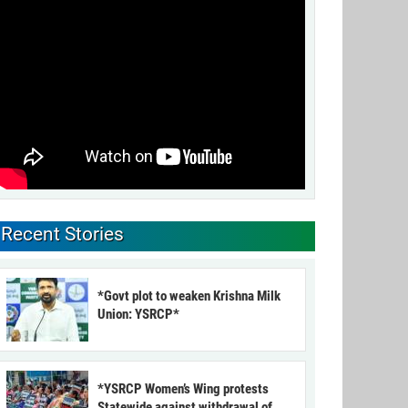
Recent Stories
*Govt plot to weaken Krishna Milk
Union: YSRCP*
*YSRCP Women’s Wing protests
Statewide against withdrawal of