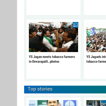
YS Jagan meets tobacco farmers
YS Jagan's int
in Devarapalli..photos
tobacco farme
Top stories