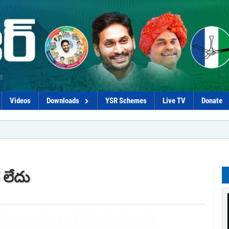
Videos
Downloads
YSR Schemes
Live TV
Donate
*Govt pl
 లేదు