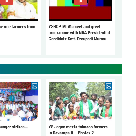
he rice farmers from
YSRCP MLA's meet and greet
programme with NDA Presidential
Candidate Smt. Droupadi Murmu
unger strikes...
YS Jagan meets tobacco farmers
in Devarapalli... Photos 2