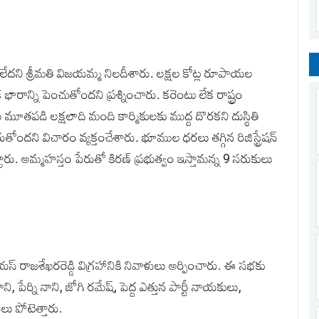
దని శ్రీమతి విజయమ్మ నిలదీశారు. లక్షల కోట్ల రూపాయల
 భారాన్ని పెంచుతోందని ప్రశ్నించారు. కరెంటు లేక రాష్ట్రం
ూతపడి లక్షలాది మంది కార్మికులకు ముద్ద దొరకని దుస్థితి
తోందని విచారం వ్యక్తంచేశారు. భూముల ధరలు తగ్గిన రిజిస్ట్రేషన్‌
రు. అమ్మహస్తం పేరుతో కిరణ్‌ ప్రభుత్వం ఇస్తామన్న 9 సరుకులు
‌ రాజశేఖరరెడ్డి విగ్రహానికి నివాళులు అర్పించారు. ఈ సభకు
ాని, పేర్ని నాని, జోగి రమేష్‌, పెద్ద ఎత్తున పార్టీ నాయకులు,
 పోటెత్తారు.