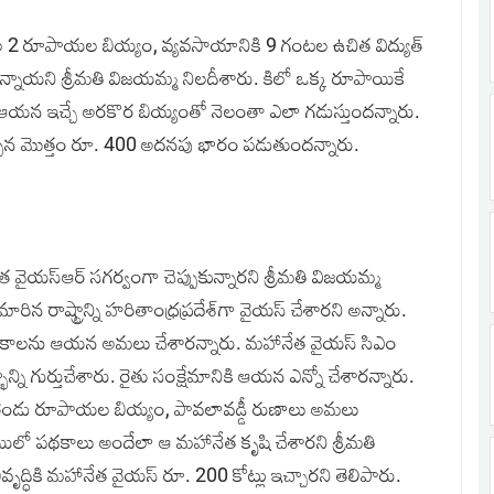
ోల 2 రూపాయల బియ్యం, వ్యవసాయానికి 9 గంటల ఉచిత విద్యుత్‌
న్నాయని శ్రీమతి విజయమ్మ నిలదీశారు. కిలో ఒక్క రూపాయికే
రని ఆయన ఇచ్చే అరకొర బియ్యంతో నెలంతా ఎలా గడుస్తుందన్నారు.
ొప్పున మొత్తం రూ. 400 అదనపు భారం పడుతుందన్నారు.
త వైయస్‌ఆర్‌ సగర్వంగా చెప్పుకున్నారని శ్రీమతి విజయమ్మ
ిన రాష్ట్రాన్ని హరితాంధ్రప్రదేశ్‌గా వైయస్‌ చేశారని అన్నారు.
మ పథకాలను ఆయన అమలు చేశారన్నారు. మహానేత వైయస్‌ సిఎం
న్ని గుర్తుచేశారు. రైతు సంక్షేమానికి ఆయన ఎన్నో చేశారన్నారు.
లో రెండు రూపాయల బియ్యం, పావలావడ్డీ రుణాలు అమలు
్థాయిలో పథకాలు అందేలా ఆ మహానేత కృషి చేశారని శ్రీమతి
వృద్ధికి మహానేత వైయస్‌ రూ. 200 కోట్లు ఇచ్చారని తెలిపారు.