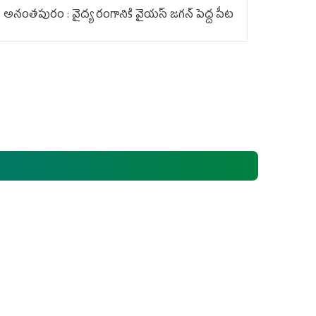
అనంతపురం : వైద్య రంగానికి వైయ‌స్ జ‌గ‌న్ పెద్ద పీట