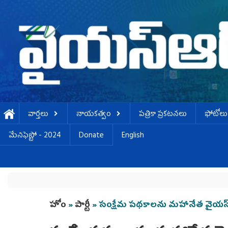
Skip to main content
వార్తలు
నాయకత్వం
పత్రికా ప్రకటనలు
ఫోటోలు
మేనిఫెస్టో - 2024
Donate
English
You are here
హోం
»
పార్టీ
» సంక్షేమ పథకాలను మహానేత వైయస