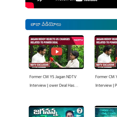
తాజా వీడియోలు
Former CM YS Jagan NDTV
Former CM 
Interview | ower Deal Has
Interview |
Nothing To Do With Adani: YS
Nothing To 
Jagan Rejects US Charges
Jagan Rejec