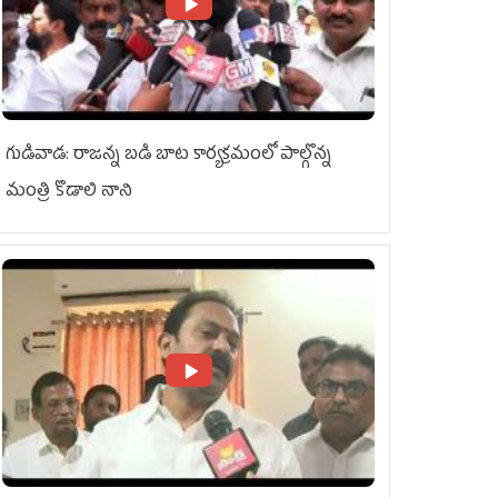
గుడివాడ: రాజన్న బడి బాట కార్యక్రమంలో పాల్గొన్న
మంత్రి కొడాలి నాని