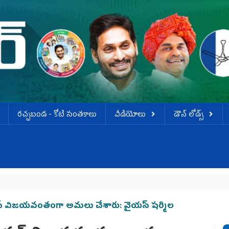
ర‌చ్చ‌బండ‌ - కోటి సంత‌కాలు
వీడియోలు
డౌన్ లోడ్స్
్ విజయవంతంగా అమలు చేశారు: వైయస్ షర్మిల