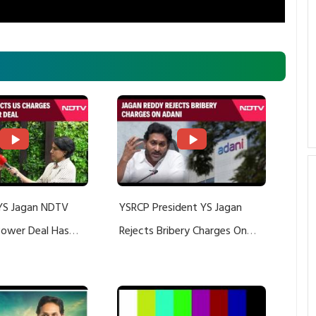
YS Jagan NDTV
YSRCP President YS Jagan
 Power Deal Has
Rejects Bribery Charges On
Do With Adani: YS
Adani, Threatens Defamation
ts US Charges
Suit Against Media Groups