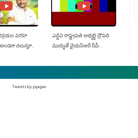
 విక్రయం వరకూ
ఎన్డీఏ రాష్ట్ర‌ప‌తి అభ్య‌ర్థి ద్రౌప‌ది
అండగా నిలుస్తూ..
ముర్ముతో వైయ‌స్ఆర్ సీపీ
అధ్య‌క్షులు, సీఎం వైయ‌స్ జ‌గ‌న్,
ఎమ్మెల్యేలు, ఎంపీల స‌మావేశం
Tweets by ysjagan