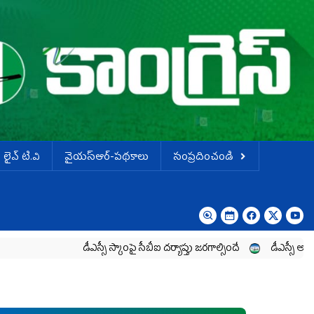
లైవ్ టి.వి
వైయస్ఆర్-పథకాలు
సంప్రదించండి
డీఎస్సీ స్కాంపై సీబీఐ దర్యాప్తు జరగాల్సిందే
డీఎస్సీ అక్రమాలప