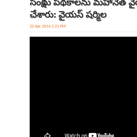
సంక్షేమ పథకాలను మహానేత
చేశారు: వైయస్ షర్మిల
22 Apr 2014 2:21 PM