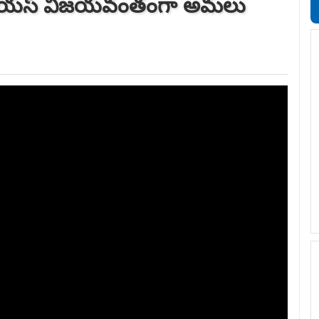
 వైయస్ విజయవంతంగా అమలు