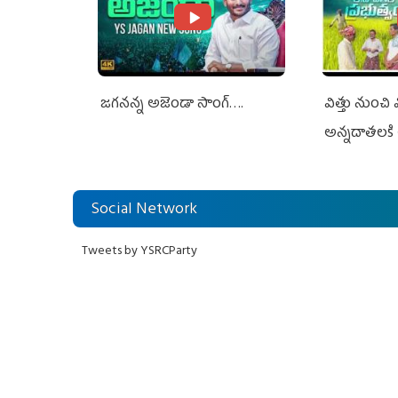
జగనన్న అజెండా సాంగ్….
విత్తు నుంచి
అన్నదాతలకి 
Social Network
Tweets by YSRCParty