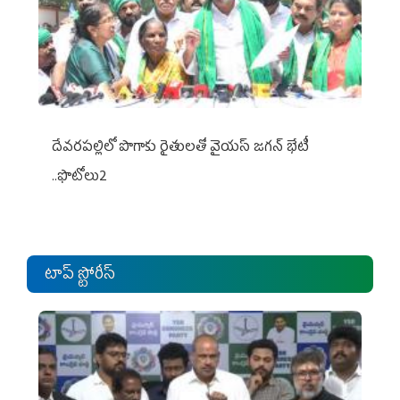
దేవరపల్లిలో పొగాకు రైతులతో వైయస్ జగన్ భేటీ
..ఫొటోలు2
టాప్ స్టోరీస్