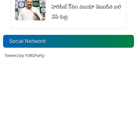
హెరిటేజ్ కోసం విజయా డెయిరీని బలి
చేసే కుట్ర‌
Social Network
Tweets by YSRCParty