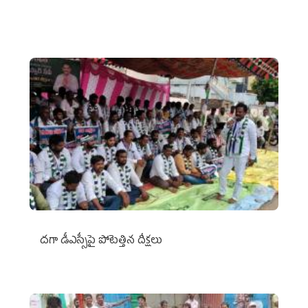
దగా డీఎస్సీపై పోటెత్తిన దీక్షలు