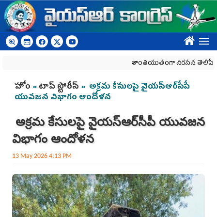
Skip to main content
????
శాంతియుతంగా నిరసన తెలిపే హక్కును క
You are here
హోం
»
టాప్ స్టోరీస్
» అక్రమ కేసులపై వైయ‌స్ఆర్‌సీపీ
యువజన విభాగం ఆందోళన
అక్రమ కేసులపై వైయ‌స్ఆర్‌సీపీ యువజన
విభాగం ఆందోళన
13 May 2026 4:13 PM