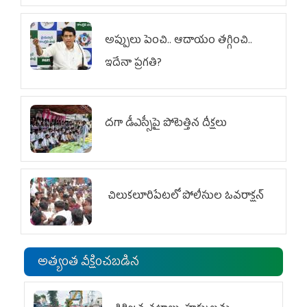
అప్పులు పెంచి.. ఆదాయం తగ్గించి..
ఇదేనా ప్రగతి?
దగా డీఎస్సీపై పోటెత్తిన దీక్షలు
చిలుక‌లూరిపేట‌లో పోలీసుల ఓవ‌రాక్ష‌న్‌
అత్యంత వీక్షించబడిన