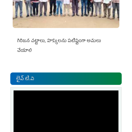
గిరిజన చట్టాలు, హక్కులను పటిష్టంగా అమలు
చేయాలి
లైవ్ టి.వి