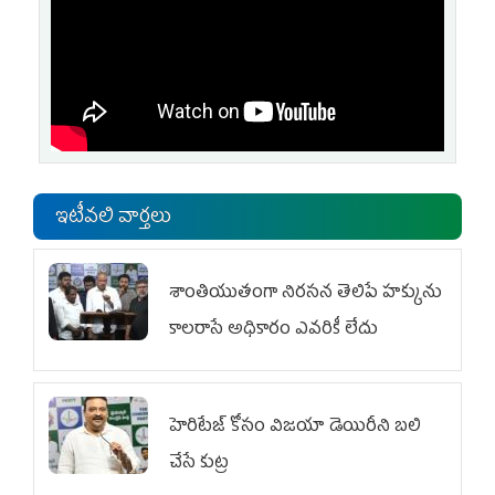
ఇటీవలి వార్తలు
శాంతియుతంగా నిరసన తెలిపే హక్కును
కాలరాసే అధికారం ఎవరికీ లేదు
హెరిటేజ్ కోసం విజయా డెయిరీని బలి
చేసే కుట్ర‌