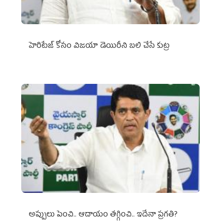
హెరిటేజ్ కోసం విజయా డెయిరీని బలి చేసే కుట్ర‌
అప్పులు పెంచి.. ఆదాయం తగ్గించి.. ఇదేనా ప్రగతి?