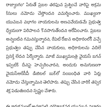
రాజ్యాంగం” పేరుతో ప్రజల తరఫున ప్రశ్నించే వారిపై అక్రమ
కేసులు నమోదు చేస్తోందని విమర్శించారు. ముఖ్యంగా
యువజన విభాగం నాయకులను అణచివేయడమే ప్రభుత్వ
ధ్యేయంగా పరిపాలన కొనసాగుతోందని ఆరోపించారు. ప్రజలు
అన్నింటిని గమనిస్తున్నారని, రేపటి రోజున అధికారంలోకి వచ్చే
ప్రభుత్వం తప్పు చేసిన నాయకులు, అధికారులను వదిలే
ప్రసక్తే లేదని పేర్కొన్నారు. మాజీ ముఖ్యమంత్రి వైయ‌స్ జ‌గ‌న్
ఇప్పటికే దీనిపై హెచ్చరించారని, అందుకు అనుగుణంగా
వైయ‌స్ఆర్‌సీపీ డిజిటల్ బుక్‌లో సంబంధిత వారి పేర్లు
నమోదు చేస్తున్నామని తెలిపారు. తప్పు చేసిన వారికి తప్పక
శిక్ష పడుతుందని స్పష్టం చేశారు.