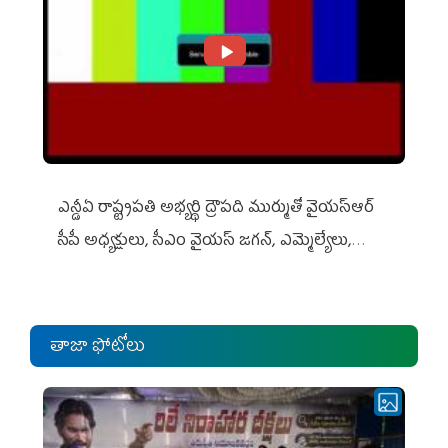
ఎన్డీఏ రాష్ట్ర‌ప‌తి అభ్య‌ర్థి ద్రౌప‌ది ముర్ముతో వైయ‌స్ఆర్
సీపీ అధ్య‌క్షులు, సీఎం వైయ‌స్ జ‌గ‌న్, ఎమ్మెల్యేలు,
ఎంపీల స‌మావేశం
తాజా ఫోటోలు