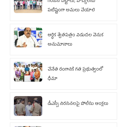
గిరిజన చట్టాలు, హక్కులను
పటిష్టంగా అమలు చేయాలి
ఆర్థిక శ్వేతపత్రం విడుదల వెనుక
అనుమానాలు
చేనేత రంగానికి గత ప్రభుత్వంలో
ధీమా
డీఎస్సీ నిరసనలపై పోలీసు ఆంక్షలు