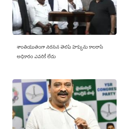
శాంతియుతంగా నిరసన తెలిపే హక్కును కాలరాసే
అధికారం ఎవరికీ లేదు