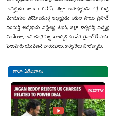
ఈ కార్యక్రమంలో అనకాపల్లి నియోజకవర్గ యువజన విభాగం
అధ్యక్షుడు జాజుల రమేష్, జిల్లా ఉపాధ్యక్షుడు కర్రీ రుద్రి,
మాడుగుల నియోజకవర్గ అధ్యక్షుడు ఆకుల సాయి ప్రసాద్,
పెందుర్తి అధ్యక్షుడు పెద్దిశెట్టి శేఖర్, జిల్లా కార్యదర్శి పెచ్చేట్టి
మణిరాజు, అనకాపల్లి పట్టణ అధ్యక్షుడు వేగి త్రినాధ్‌తో పాటు
పలువురు యువజన నాయకులు, కార్యకర్తలు పాల్గొన్నారు.
తాజా వీడియోలు