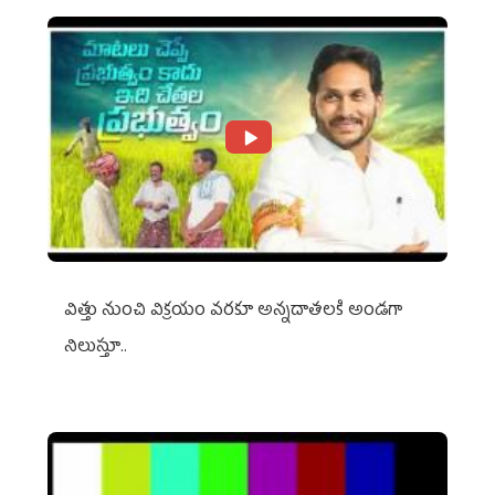
విత్తు నుంచి విక్రయం వరకూ అన్నదాతలకి అండగా
నిలుస్తూ..