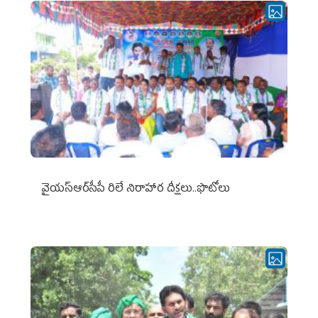
వైయ‌స్ఆర్‌సీపీ రిలే నిరాహార దీక్షలు..ఫొటోలు