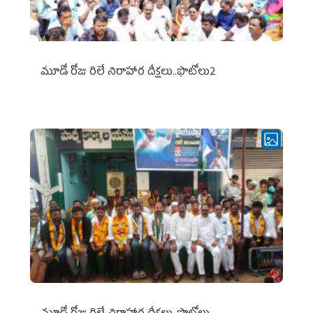
మూడో రోజు రిలే నిరాహార దీక్షలు..ఫొటోలు2