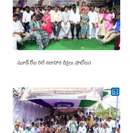
మూడో రోజు రిలే నిరాహార దీక్షలు..ఫొటోలు3