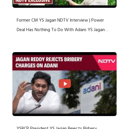
Former CM YS Jagan NDTV Interview | Power
Deal Has Nothing To Do With Adani: YS Jagan
Rejects US Charges
YSRCP President YS Jagan Rejects Bribery