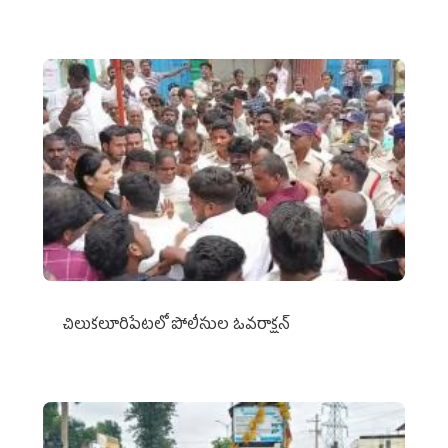
చిలుక‌లూరిపేట‌లో పోలీసుల ఓవ‌రాక్ష‌న్‌