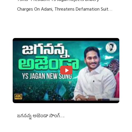
Charges On Adani, Threatens Defamation Suit
Against Media Groups
జగనన్న అజెండా సాంగ్….