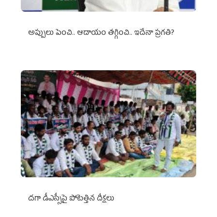
అప్పులు పెంచి.. ఆదాయం తగ్గించి.. ఇదేనా ప్రగతి?
దగా డీఎస్సీపై పోటెత్తిన దీక్షలు