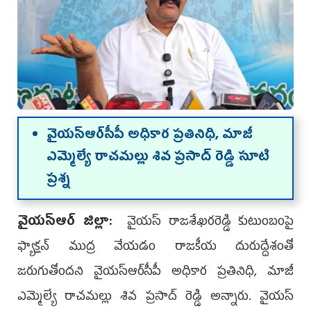
వైయ‌స్ఆర్‌సీపీ అధికార ప్ర‌తినిధి, మాజీ
ఎమ్మెల్యే రాచమల్లు శివ ప్రసాద్ రెడ్డి సూటి
ప్ర‌శ్న‌
వైయ‌స్ఆర్ జిల్లా:
వైయ‌స్ రాజ‌శేఖ‌ర‌రెడ్డి కుటుంబంపై
ఫ్యాక్షన్ ముద్ర వేయడం రాజకీయ దురుద్దేశంతో
జరుగుతోందని వైయ‌స్ఆర్‌సీపీ అధికార ప్ర‌తినిధి, మాజీ
ఎమ్మెల్యే రాచమల్లు శివ ప్రసాద్ రెడ్డి అన్నారు. వైయ‌స్