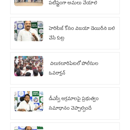
పటిష్టంగా అమలు చేయాలి
హెరిటేజ్ కోసం విజయా డెయిరీని బలి
చేసే కుట్ర‌
చిలుక‌లూరిపేట‌లో పోలీసుల
ఓవ‌రాక్ష‌న్‌
డీఎస్సీ అక్రమాలపై ప్రభుత్వం
సమాధానం చెప్పాల్సిందే