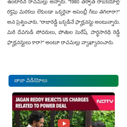
ఉంటారని రాచమల్లు అన్నారు. “1980 తర్వాత రాజకీయాల్లో
రక్తపు మరకలు లేకుండా ఒక్కరైనా అసెంబ్లీ గేటు తగిలారా?”
అని ప్రశ్నించారు. “రాజారెడ్డి ఒక్కడినే ఫ్యాక్షనిస్టు అంటున్నారు.
మరి దేవగుడి సోదరులు, పోతుల సురేష్, పార్థసారథి రెడ్డి
ఫ్యాక్షనిస్టులు కారా?” అంటూ రాచ‌మ‌ల్లు వ్యాఖ్యానించారు.
తాజా వీడియోలు