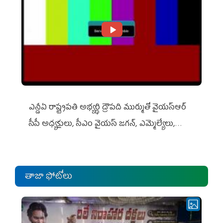
ఎన్డీఏ రాష్ట్ర‌ప‌తి అభ్య‌ర్థి ద్రౌప‌ది ముర్ముతో వైయ‌స్ఆర్
సీపీ అధ్య‌క్షులు, సీఎం వైయ‌స్ జ‌గ‌న్, ఎమ్మెల్యేలు,
ఎంపీల స‌మావేశం
తాజా ఫోటోలు