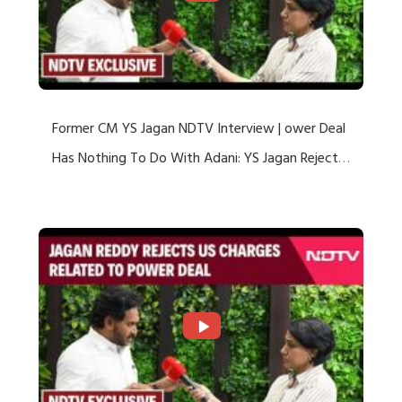
Former CM YS Jagan NDTV Interview | ower Deal
Has Nothing To Do With Adani: YS Jagan Rejects
US Charges