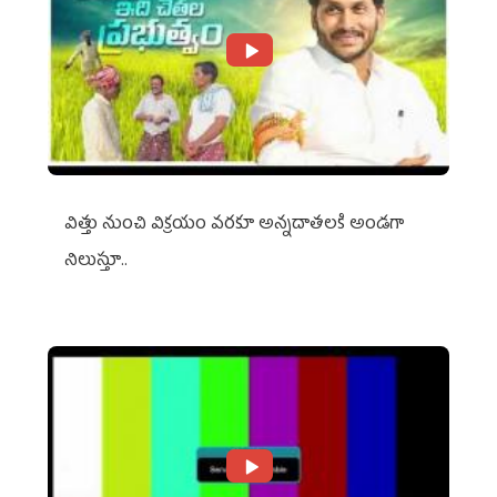
విత్తు నుంచి విక్రయం వరకూ అన్నదాతలకి అండగా
నిలుస్తూ..