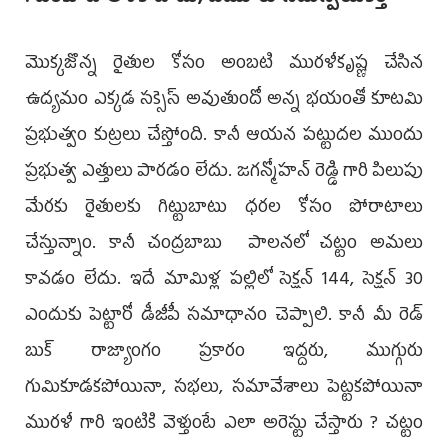
మొక్కజొన్న రైతుల కోసం అంబటి మురళీకృష్ణ చేసిన
ఉద్యమం ఎక్కడ సక్సెస్ అవుతుందో అన్న భయంతో కూటమి
ప్రభుత్వం కుట్రలు చేస్తోంది. కానీ ఆయన పట్టుదల ముందు
ప్రభుత్వ ఎత్తులు పారడం లేదు. జగన్మోహన్ రెడ్డి గారి పిలుపు
మేరకు రైతులకు గిట్టుబాటు ధరల కోసం పోరాటాలు
చేస్తున్నాం. కానీ చంద్రబాబు పాలనలో చట్టం అమలు
కావడం లేదు. ఇదే మామిళ్ల పల్లిలో సెక్షన్ 144, సెక్షన్ 30
ఎందుకు పెట్టారో డీజీపీ సమాధానం చెప్పాలి. కానీ మీ రెడ్
బుక్ రాజ్యాంగం ప్రకారం ఇద్దరు, ముగ్గురు
గుమికూడకపోయినా, సభలు, సమావేశాలు పెట్టకపోయినా
మురళీ గారి ఇంటికి వెళ్తుంటే ఎలా అరెస్టు చేస్తారు ? చట్టం