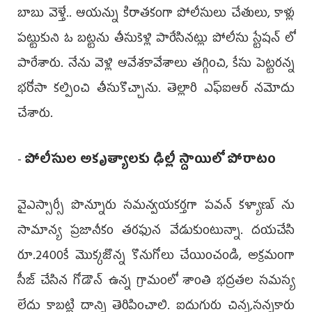
బాబు వెళ్తే.. ఆయన్ను కిరాతకంగా పోలీసులు చేతులు, కాళ్లు
పట్టుకుని ఓ బట్టను తీసుకెళ్లి పారేసినట్లు పోలీసు స్టేషన్ లో
పారేశారు. నేను వెళ్లి ఆవేశకావేశాలు తగ్గించి, కేసు పెట్టరన్న
భరోసా కల్పించి తీసుకొచ్చాను. తెల్లారి ఎఫ్ఐఆర్ నమోదు
చేశారు.
-
పోలీసుల అకృత్యాలకు ఢిల్లీ స్దాయిలో పోరాటం
వైఎస్సార్సీ పొన్నూరు సమన్వయకర్తగా పవన్ కళ్యాణ్ ను
సామాన్య ప్రజానీకం తరఫున వేడుకుంటున్నా. దయచేసి
రూ.2400కే మొక్కజొన్న కొనుగోలు చేయించండి, అక్రమంగా
సీజ్ చేసిన గోడౌన్ ఉన్న గ్రామంలో శాంతి భద్రతల సమస్య
లేదు కాబట్టి దాన్ని తెరిపించాలి. ఐదుగురు చిన్న,సన్నకారు