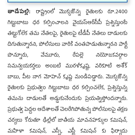
తాడేపల్లి:
రాష్ట్రంలో మొక్కజొన్న రైతులకు రూ.2400
గిట్టుబాటు ధర కల్పించాలని వైయస్ఆర్‌సీపీ ప్రశ్నిస్తుంటే
తట్టుకోలేక తమ నేతలపై, రైతులపై టీడీపీ నేతలు దాడులకు
దిగుతున్నారని, పోలీసులు వారికి వంతపాడుతున్నారని పార్టీ
పొన్నూరు, వేమూరు, రేపల్లె నియోజకవర్గాల
సమన్వయకర్తలు అంబటి మురళీకృష్ణ, వరికూటి అశోక్
బాబు, పీట నాగ మోహన్ కృష్ణ మండిపడ్డారు. మొక్కజొన్న
రైతులకు ప్రభుత్వం గిట్టుబాటు ధర కల్పించలేక, ప్రశ్నిస్తున్న
తమను దాడులతో అడ్డుకునేందుకు ప్రయత్నిస్తోందన్నారు.
ప్రభుత్వ పెద్దల ఆదేశాలతో చెలరేగిపోతున్న పోలీసులపై తక్షణ
చర్యలు కోరుతూ ఢిల్లీలో జాతీయ మావనహక్కుల కమిషన్,
మహిళా కమిషన్, ఎస్సీ, ఎస్టీ కమిషన్ కు ఫిర్యాదు