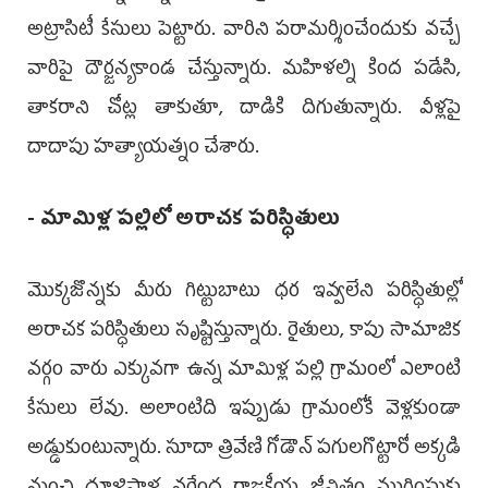
అట్రాసిటీ కేసులు పెట్టారు. వారిని పరామర్శించేందుకు వచ్చే
వారిపై దౌర్జన్యకాండ చేస్తున్నారు. మహిళల్ని కింద పడేసి,
తాకరాని చోట్ల తాకుతూ, దాడికి దిగుతున్నారు. వీళ్లపై
దాదాపు హత్యాయత్నం చేశారు.
- మామిళ్ల పల్లిలో అరాచక పరిస్ధితులు
మొక్కజొన్నకు మీరు గిట్టుబాటు ధర ఇవ్వలేని పరిస్ధితుల్లో
అరాచక పరిస్ధితులు సృష్టిస్తున్నారు. రైతులు, కాపు సామాజిక
వర్గం వారు ఎక్కువగా ఉన్న మామిళ్ల పల్లి గ్రామంలో ఎలాంటి
కేసులు లేవు. అలాంటిది ఇప్పుడు గ్రామంలోకే వెళ్లకుండా
అడ్డుకుంటున్నారు. సూదా త్రివేణి గోడౌన్ పగులగొట్టారో అక్కడి