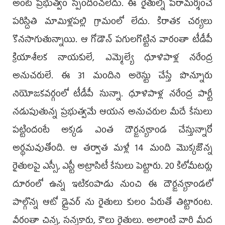
అంటే ప్రభుత్వం స్పందించలేదు. ఈ రైతుల్ని పరామర్శించే
పరిస్దితి మామిళ్లపల్లి గ్రామంలో లేదు. కిరాతక చర్యలు
కొనసాగుతున్నాయి. ఆ గోడౌన్ పగులగొట్టిన వారంతా టీడీపీ
క్రియాశీలక నాయకులే, ఎమ్మెల్యే ధూళిపాళ్ల నరేంద్ర
అనుచరులే. ఈ 31 మందిని అరెస్టు చేస్తే పొన్నూరు
నియోజకవర్గంలో టీడీపీ సున్నా. ధూళిపాళ్ల నరేంద్ర పార్టీ
నడుపుతున్న ప్రభుత్వమే ఆయన అనుచరుల మీదే కేసులు
పట్టిందంటే అక్కడ ఎంత దౌర్జన్యకాండ చేస్తున్నారో
అర్థమవుతోంది. ఆ తర్వాత మళ్లీ 14 మంది మొక్కజొన్న
రైతులపై ఎస్సీ, ఎస్టీ అట్రాసిటీ కేసులు పెట్టారు. 20 కిలోమీటర్లు
దూరంలో ఉన్న ఇటికంపాడు నుంచి ఈ దౌర్జన్యకాండలో
పాల్గొన్న ఆటో డ్రైవర్ ను రైతులు కులం పేరుతో తిట్టారంట.
వీరంతా చిన్న, సన్నకారు, కౌలు రైతులు. అలాంటి వారి మీద