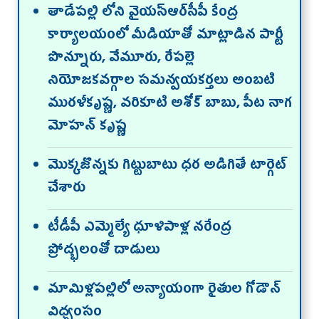
తాడేపల్లి లోని వైయస్ఆర్‌సీపీ కేంద్ర
కార్యాలయంలో మీడియాతో మాట్లాడిన పార్టీ
పొన్నూరు, వేమూరు, రేపల్లె
నియోజకవర్గాల సమన్వయకర్తలు అంబటి
మురళీకృష్ణ, వరికూటి అశోక్ బాబు, పీట నాగ
మోహన్ కృష్ణ
మొక్కజొన్నకు గిట్టుబాటు ధర అడిగితే టార్గెట్
చేశారు
టీడీపీ ఎమ్మెల్యే ధూళిపాళ్ల నరేంద్ర
ప్రోద్భలంతో దాడులు
మామిళ్లపల్లిలో అన్యాయంగా రైతుల గోడౌన్
విధ్వంసం