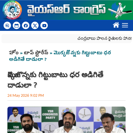
Skip to main content
????
చంద్రబాబు పాలన రైతులకు హానికరం
You are here
హోం
»
టాప్ స్టోరీస్
» మొక్కజొన్నకు గిట్టుబాటు ధర
అడిగితే దాడులా ?
మొక్కజొన్నకు గిట్టుబాటు ధర అడిగితే
దాడులా ?
24 May 2026 9:02 PM