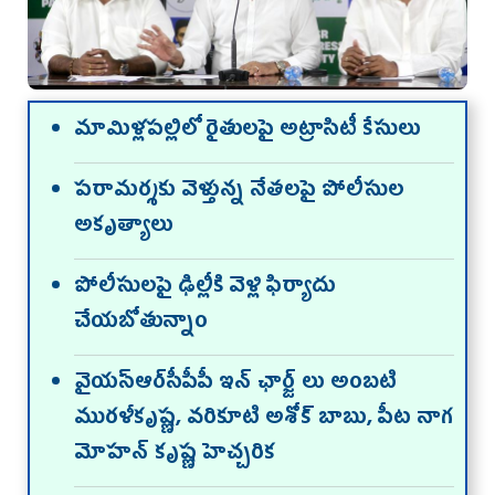
మామిళ్లపల్లిలో రైతులపై అట్రాసిటీ కేసులు
పరామర్శకు వెళ్తున్న నేతలపై పోలీసుల
అకృత్యాలు
పోలీసులపై ఢిల్లీకి వెళ్లి ఫిర్యాదు
చేయబోతున్నాం
వైయస్ఆర్‌సీపీపీ ఇన్ ఛార్జ్ లు అంబటి
మురళీకృష్ణ, వరికూటి అశోక్ బాబు, పీట నాగ
మోహన్ కృష్ణ హెచ్చరిక