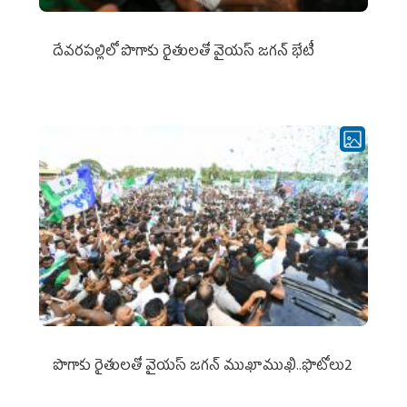
దేవరపల్లిలో పొగాకు రైతులతో వైయస్ జగన్ భేటీ
పొగాకు రైతుల‌తో వైయ‌స్ జ‌గ‌న్ ముఖాముఖి..ఫొటోలు2