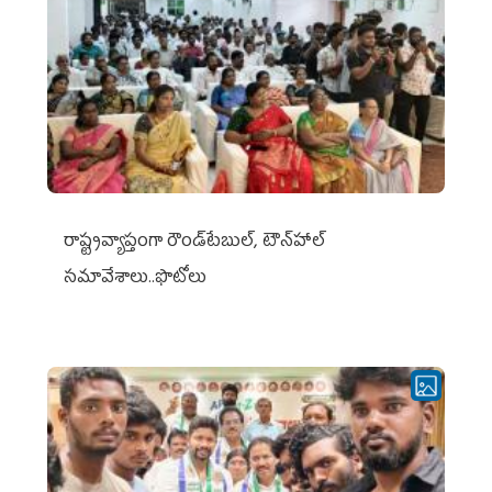
రాష్ట్రవ్యాప్తంగా రౌండ్‌టేబుల్‌, టౌన్‌హాల్‌
సమావేశాలు..ఫొటోలు