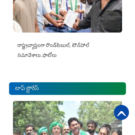
రాష్ట్రవ్యాప్తంగా రౌండ్‌టేబుల్‌, టౌన్‌హాల్‌
సమావేశాలు..ఫొటోలు
టాప్ స్టోరీస్