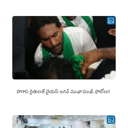
పొగాకు రైతుల‌తో వైయ‌స్ జ‌గ‌న్ ముఖాముఖి..ఫొటోలు1