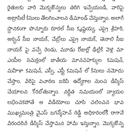
రైతులకు వారి మొక్కజొన్నలు తిరిగి ఇచ్చేయండి, వారిపై
అట్రాసిటీ కేసులు తొలగించాలని డిమాండ్ చేస్తున్నాం. అలాగే
స్దానికంగా పొన్నూరు రూరల్ సీఐ కృష్ణయ్య, ఎస్సై శ్రీహరి,
అర్బన్ సీఐ నాయక్, చేబ్రోలు ఎస్సై నాయక్, తెనాలి సీఐ
నాయక్ పై వచ్చే రెండు, మూడు రోజుల్లో ఢిల్లీకి వెళ్లి మా
ఎంపీల సమక్షంలో జాతీయ మానవహక్కుల కమిషన్,
మహిళా కమిషన్, ఎస్సీ, ఎస్టీ కమిషన్ లో కేసులు నమోదు
చేస్తాం. వీరిపై విచారణ జరిపి ఉద్యోగాల నుంచి డిస్మిస్
చేయాలని కోరబోతున్నాం. నిర్ణీత సమయంలో న్యాయం
లభించకపోతే ఆ వీడియోలు చూసి చలించిన భావి
ముఖ్యమంత్రి వైఎస్ జగన్మోహన్ రెడ్డి అధికారంలోకి రాగానే
వీరందరినీ డిస్మిస్ చేస్తామని హామీ ఇస్తున్నాం. మొక్కజొన్న