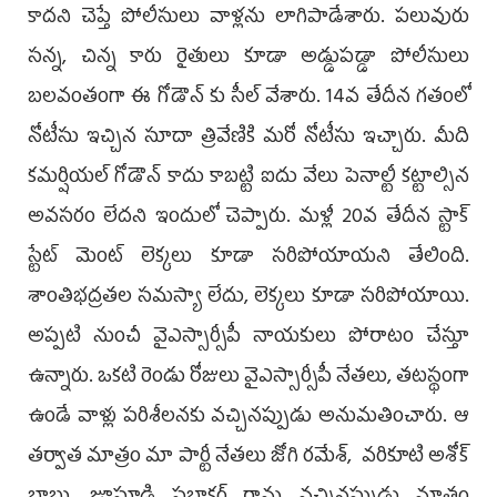
కాదని చెప్తే పోలీసులు వాళ్లను లాగిపాడేశారు. పలువురు
సన్న, చిన్న కారు రైతులు కూడా అడ్డుపడ్డా పోలీసులు
బలవంతంగా ఈ గోడౌన్ కు సీల్ వేశారు. 14వ తేదీన గతంలో
నోటీసు ఇచ్చిన సూదా త్రివేణికి మరో నోటీసు ఇచ్చారు. మీది
కమర్షియల్ గోడౌన్ కాదు కాబట్టి ఐదు వేలు పెనాల్టీ కట్టాల్సిన
అవసరం లేదని ఇందులో చెప్పారు. మళ్లీ 20వ తేదీన స్టాక్
స్టేట్ మెంట్ లెక్కలు కూడా సరిపోయాయని తేలింది.
శాంతిభద్రతల సమస్యా లేదు, లెక్కలు కూడా సరిపోయాయి.
అప్పటి నుంచీ వైఎస్సార్సీపీ నాయకులు పోరాటం చేస్తూ
ఉన్నారు. ఒకటి రెండు రోజులు వైఎస్సార్సీపీ నేతలు, తటస్థంగా
ఉండే వాళ్లు పరిశీలనకు వచ్చినప్పుడు అనుమతించారు. ఆ
తర్వాత మాత్రం మా పార్టీ నేతలు జోగి రమేశ్, వరికూటి అశోక్