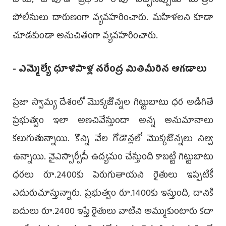
బాబు, జూపూడి ప్రభాకర్ రావు వచ్చినప్పుడు మాత్రం
పోలీసులు దారుణంగా వ్యవహరించారు. మహిళలని కూడా
చూడకుండా అనుచితంగా వ్యవహరించారు.
- ఎమ్మెల్యే ధూళిపాళ్ల నరేంద్ర మితిమీరిన ఆగడాలు
ప్రజా స్వామ్య దేశంలో మొక్కజొన్నల గిట్టుబాటు ధర అడిగితే
ప్రభుత్వం ఇలా అణచివేస్తుందా అన్న అనుమానాలు
కలుగుతున్నాయి. కొన్ని వేల గోడౌన్లలో మొక్కజొన్నలు నిల్వ
ఉన్నాయి. వైఎస్సార్సీపీ ఉద్యమం చేస్తుంది కాబట్టి గిట్టుబాటు
ధరలు రూ.2400కు పెరుగుతాయని రైతులు ఇప్పటికీ
ఎదురుచూస్తున్నారు. ప్రభుత్వం రూ.1400కు ఇస్తుంది, దానికి
బదులు రూ.2400 ఇస్తే రైతులు వాటిని అమ్ముకుంటారు కదా