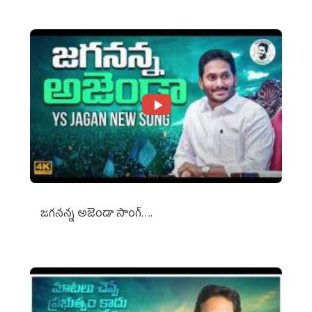
జగనన్న అజెండా సాంగ్….