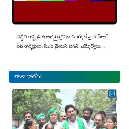
ఎన్డీఏ రాష్ట్ర‌ప‌తి అభ్య‌ర్థి ద్రౌప‌ది ముర్ముతో వైయ‌స్ఆర్
సీపీ అధ్య‌క్షులు, సీఎం వైయ‌స్ జ‌గ‌న్, ఎమ్మెల్యేలు,
ఎంపీల స‌మావేశం
తాజా ఫోటోలు