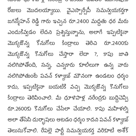
నుంచి ధూళిపాళ్ల నరేంద్ర రాజకీయ జీవితం ముగింపుకు
రోజులు మొదలయ్యాయి. వైఎస్సార్సీపీ సమన్వయకర్తగా
జగన్మోహన్ రెడ్డి గారు ఇచ్చిన రూ.2400 మద్దతు ధర మీరు
ఎందుకివ్వడం లేదని ప్రశ్నిస్తున్నాను, అలాగే ఇప్పటికైనా
మొక్కజొన్న కోనుగోలు కేంద్రాలు తెరిచి రూ.2400కు
మొక్కజొన్న కొనుగోలు చేస్తారా లేదా ?, కాపు జాతి
నలిగిపోతోంది, సన్న, చిన్నకారు కూలీలుగా ఉన్న వారు
నలిగిపోతుంటే పవన్ కళ్యాణ్ మౌనంగా ఉండటం ధర్మం
కాదు, ఇప్పటికైనా బయటికి వచ్చి మొక్కజొన్న కొనుగోలు
కేంద్రాలు తెరిపించాలి. మీ ధూళిపాళ్ల నరేంద్రకు బుద్దిచెప్పి
రూ.2600కు కొనుగోలు చేసేలా చేయాలి. కాపు మహిళల్ని
అలా తోసేసి దుర్భాషలు ఆటడం ధర్మం కాదని పవన్ కళ్యాణ్
తెలుసుకోవాలి. రేపల్లె పార్టీ సమన్వయకర్త వరికూటి అశోక్