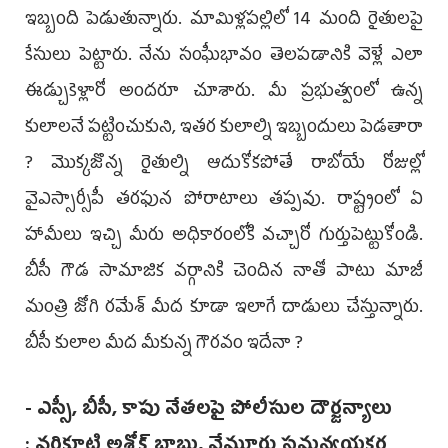
ఇబ్బంది పెడుతున్నారు. మామిళ్లపల్లిలో 14 మంది రైతులపై
కేసులు పెట్టారు. నేను సంఘీభావం తెలపడానికి వెళ్లే ఎలా
ఈడ్చుకెళ్లారో అందరూ చూశారు. మీ ప్రభుత్వంలో ఉన్న
కులాలనే పట్టించుకుని, ఇతర కులాల్ని ఇబ్బందులు పెడతారా
? మొక్కజొన్న రైతుల్ని ఆదుకోకపోతే రాబోయే రోజుల్లో
వైఎస్సార్సీపీ తరఫున పోరాటాలు తప్పవు. రాష్ట్రంలో ఏ
హామీలు ఇచ్చి మీరు అధికారంలోకి వచ్చారో గుర్తుపెట్టుకోండి.
బీసీ గౌడ సామాజిక వర్గానికి చెందిన నాతో పాటు మాజీ
మంత్రి జోగి రమేశ్ మీద కూడా ఇలాగే దాడులు చేస్తున్నారు.
బీసీ కులాల మీద మీకున్న గౌరవం ఇదేనా ?
- ఎస్సీ, బీసీ, కాపు నేతలపై పోలీసుల దౌర్జన్యాలు
: వరికూటి అశోక్ బాబు, వేమూరు సమన్వయకర్త