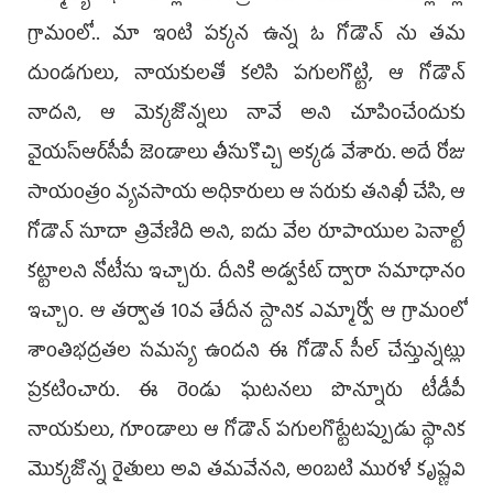
గ్రామంలో.. మా ఇంటి పక్కన ఉన్న ఓ గోడౌన్ ను తమ
దుండగులు, నాయకులతో కలిసి పగులగొట్టి, ఆ గోడౌన్
నాదని, ఆ మెక్కజొన్నలు నావే అని చూపించేందుకు
వైయస్ఆర్‌సీపీ జెండాలు తీసుకొచ్చి అక్కడ వేశారు. అదే రోజు
సాయంత్రం వ్యవసాయ అధికారులు ఆ సరుకు తనిఖీ చేసి, ఆ
గోడౌన్ సూదా త్రివేణిది అని, ఐదు వేల రూపాయుల పెనాల్టీ
కట్టాలని నోటీసు ఇచ్చారు. దీనికి అడ్వకేట్ ద్వారా సమాధానం
ఇచ్చాం. ఆ తర్వాత 10వ తేదీన స్దానిక ఎమ్మార్వో ఆ గ్రామంలో
శాంతిభద్రతల సమస్య ఉందని ఈ గోడౌన్ సీల్ చేస్తున్నట్లు
ప్రకటించారు. ఈ రెండు ఘటనలు పొన్నూరు టీడీపీ
నాయకులు, గూండాలు ఆ గోడౌన్ పగులగొట్టేటప్పుడు స్థానిక
మొక్కజొన్న రైతులు అవి తమవేనని, అంబటి మురళీ కృష్ణవి