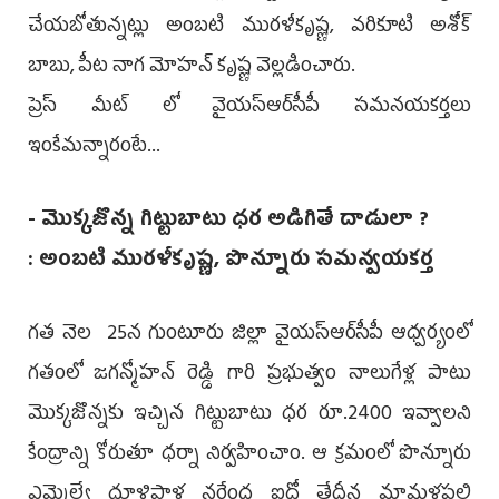
చేయబోతున్నట్లు అంబటి మురళీకృష్ణ, వరికూటి అశోక్
బాబు, పీట నాగ మోహన్ కృష్ణ వెల్లడించారు.
ప్రెస్ మీట్ లో వైయస్ఆర్‌సీపీ సమనయకర్తలు
ఇంకేమన్నారంటే...
- మొక్కజొన్న గిట్టుబాటు ధర అడిగితే దాడులా ?
: అంబటి మురళీకృష్ణ, పొన్నూరు సమన్వయకర్త
గత నెల 25న గుంటూరు జిల్లా వైయస్ఆర్‌సీపీ ఆధ్వర్యంలో
గతంలో జగన్మోహన్ రెడ్డి గారి ప్రభుత్వం నాలుగేళ్ల పాటు
మొక్కజొన్నకు ఇచ్చిన గిట్టుబాటు ధర రూ.2400 ఇవ్వాలని
కేంద్రాన్ని కోరుతూ ధర్నా నిర్వహించాం. ఆ క్రమంలో పొన్నూరు
ఎమ్మెల్యే ధూళిపాళ్ల నరేంద్ర ఐదో తేదీన మామళ్లపల్లి