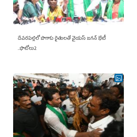
దేవరపల్లిలో పొగాకు రైతులతో వైయస్ జగన్ భేటీ
..ఫొటోలు2