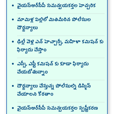
వైయస్ఆర్‌సీపీ సమన్వయకర్తల హెచ్చరిక
మామిళ్ల పల్లిలో మితిమీరిన పోలీసుల
దౌర్జన్యాలు
ఢిల్లీ వెళ్లి ఎన్ హెచ్చార్సీ, మహిళా కమిషన్ కు
ఫిర్యాదు చేస్తాం
ఎస్సీ, ఎస్టీ కమిషన్ కు కూడా ఫిర్యాదు
చేయబోతున్నాం
దౌర్జన్యాలు చేస్తున్న పోలీసుల్ని డిస్మిస్
చేయాలని కోరతాం
వైయస్ఆర్‌సీపీ సమన్వయకర్తల స్పష్టీకరణ