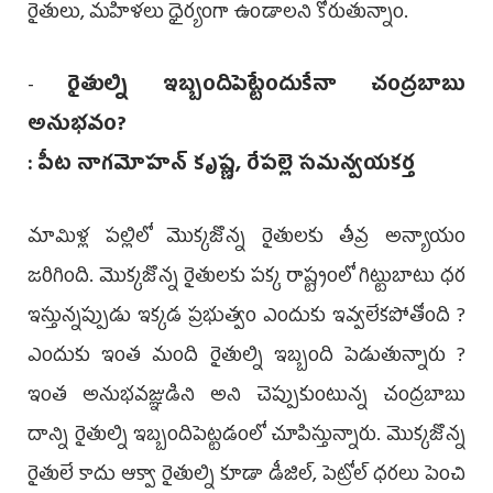
రైతులు, మహిళలు ధైర్యంగా ఉండాలని కోరుతున్నాం.
-
రైతుల్ని ఇబ్బందిపెట్టేందుకేనా చంద్రబాబు
అనుభవం?
: పీట నాగమోహన్ కృష్ణ, రేపల్లె సమన్వయకర్త
మామిళ్ల పల్లిలో మొక్కజొన్న రైతులకు తీవ్ర అన్యాయం
జరిగింది. మొక్కజొన్న రైతులకు పక్క రాష్ట్రంలో గిట్టుబాటు ధర
ఇస్తున్నప్పుడు ఇక్కడ ప్రభుత్వం ఎందుకు ఇవ్వలేకపోతోంది ?
ఎందుకు ఇంత మంది రైతుల్ని ఇబ్బంది పెడుతున్నారు ?
ఇంత అనుభవజ్ఞుడిని అని చెప్పుకుంటున్న చంద్రబాబు
దాన్ని రైతుల్ని ఇబ్బందిపెట్టడంలో చూపిస్తున్నారు. మొక్కజొన్న
రైతులే కాదు ఆక్వా రైతుల్ని కూడా డీజిల్, పెట్రోల్ ధరలు పెంచి