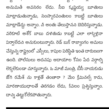
అనుమతీ అవసరం లేదు. సీఐ కృష్ణయ్య బూతులు
మాట్లాడుతున్నాడు, సంస్కారవంతులం కాబట్టి బూతులు
మాట్లాడొద్దు అన్నాం. నీ అంతు తేలుస్తానని బెదిరిస్తున్నాడు.
వరికూటి అశోక్ బాబు దళితుడు కాబట్టి ఎలా లాక్కెళ్లినా
పర్వాలేదని అనుకుంటున్నారు. రెడ్ బుక్ రాజ్యాంగం అమలు
చేస్తున్న రాష్ట్రంలో ఎస్సీలు, కాపుల పరిస్ధితి ఇంత దారుణంగా
ఉంది. పోలీసులు అదనపు ఆదాయాల కోసం పేద వర్గాల్ని
లెక్కలేకుండా చూస్తున్నారు. ఓ మాజీ మంత్రి, బీసీ నాయకుడు
జోగి రమేశ్ ను కాళ్లతో తంతారా ? మేం క్రిమినల్స్ కాదు,
మారణాయుధాలతో తిరగడం లేదు, కేవలం ప్రశ్నిస్తున్నాం.
దాన్ని తట్టుకోలేకపోతున్నారు.