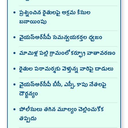
ప్రశ్నించిన రైతులపై అక్రమ కేసుల
బనాయింపు
వైయస్ఆర్‌సీపీ సమన్వయకర్తల ధ్వజం
మామిళ్ల పల్లి గ్రామంలో కర్ఫ్యూ వాతావరణం
రైతుల పరామర్శకు వెళ్తున్న వారిపై దాడులు
వైయస్ఆర్‌సీపీ బీసీ, ఎస్సీ, కాపు నేతలపై
దౌర్జన్యం
పోలీసులు తగిన మూల్యం చెల్లించుకోక
తప్పదు