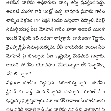
తెలిసిన పోలీసు అధికారులు దాన్ని తప్పి ప్రవర్తించవద్దు.
అంబటి మురళీ గారి ఇంట్లో ఉన్న జూపూడి ప్రభాకర్ గారిని
లాక్కుని వెళ్లడం 144 సెక్షన్ కిందకు వస్తుందా చెప్పాలి. రేపల్లె
సమన్వయకర్త పీట మోహన్ గారిని కూడా అంబటి మురళి
ఇంటికి వెళ్తుంటే ఇదే విధంగా లాక్కెళ్లారు. దారుణంగా కొట్టారు.
వైఎస్సార్సీపీ సమన్వయకర్తను, బీసీ నాయకుడు అయిన పీట
మోహన్ పై పొన్నూరు సీఐ కృష్ణయ్య మెడమీద గుద్దారు.
ఆయన పోలీసు యూనిఫాం వేసుకున్నారా లేక పచ్చచొక్కా
వేసుకున్నారా ?
వీళ్లంతా పోలీసు వ్యవస్థను దిగజారుస్తున్నారు. పోలీసు
స్టేషన్ కు వెళ్తే ఎందుకొచ్చారని పొన్నూరు రూరల్ సీఐ
కృష్ణయ్య ప్రశ్నిస్తున్నారు. మా ఇంటికి రావాలంటే పోలీసులకు
చట్ట పరిధి కావాలి కానీ మేం పోలీసు స్టేషన్ కు వెళ్లడానికి ఏ