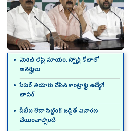
మెరిట్ లిస్ట్ మాయం, స్పోర్ట్ కోటాలో
అనర్హులు
పేపర్ తయారు చేసిన కాంట్రాక్టు ఉద్యోగే
టాపర్
సీబీఐ లేదా సిట్టింగ్ జడ్డితో విచారణ
చేయించాల్సిందే