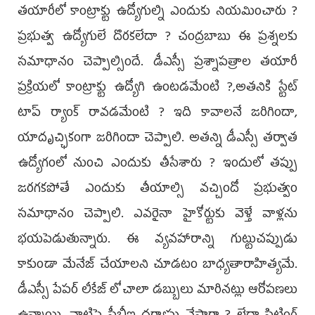
తయారీలో కాంట్రాక్టు ఉద్యోగుల్ని ఎందుకు నియమించారు ?
ప్రభుత్వ ఉద్యోగులే దొరకలేదా ? చంద్రబాబు ఈ ప్రశ్నలకు
సమాధానం చెప్పాల్సిందే. డీఎస్సీ ప్రశ్నాపత్రాల తయారీ
ప్రక్రియలో కాంట్రాక్టు ఉద్యోగి ఉంటడమేంటి ?,అతనికి స్టేట్
టాప్ ర్యాంక్ రావడమేంటి ? ఇది కావాలనే జరిగిందా,
యాదృచ్ఛికంగా జరిగిందా చెప్పాలి. అతన్ని డీఎస్సీ తర్వాత
ఉద్యోగంలో నుంచి ఎందుకు తీసేశారు ? ఇందులో తప్పు
జరగకపోతే ఎందుకు తీయాల్సి వచ్చిందో ప్రభుత్వం
సమాధానం చెప్పాలి. ఎవరైనా హైకోర్టుకు వెళ్తే వాళ్లను
భయపెడుతున్నారు. ఈ వ్యవహారాన్ని గుట్టుచప్పుడు
కాకుండా మేనేజ్ చేయాలని చూడటం బాధ్యతారాహిత్యమే.
డీఎస్సీ పేపర్ లీకేజ్ లో చాలా డబ్బులు మారినట్లు ఆరోపణలు