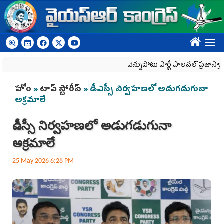
Skip to main content
????
వెన్నుపోటు పార్టీ పాలనలో ప్రజాస్వామ్యం ఖూన
You are here
హోం
»
టాప్ స్టోరీస్
» డీఎస్సీ నిర్వహణలో అడుగడుగునా
అక్రమాలే
డీఎస్సీ నిర్వహణలో అడుగడుగునా
అక్రమాలే
25 May 2026 6:28 PM