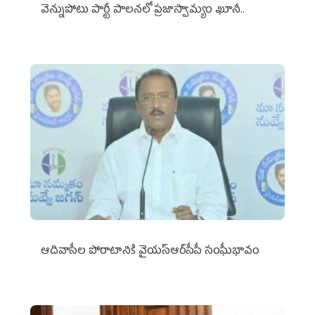
వెన్నుపోటు పార్టీ పాలనలో ప్రజాస్వామ్యం ఖూనీ..
ఆదివాసీల పోరాటానికి వైయ‌స్ఆర్‌సీపీ సంఘీభావం