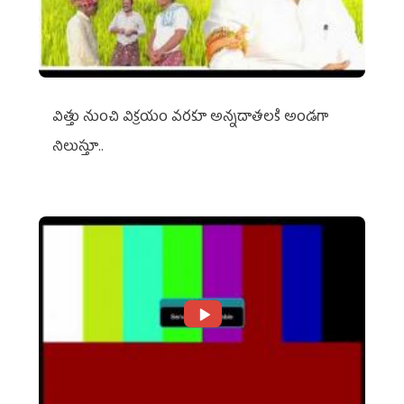
విత్తు నుంచి విక్రయం వరకూ అన్నదాతలకి అండగా
నిలుస్తూ..