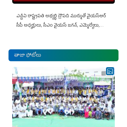
ఎన్డీఏ రాష్ట్ర‌ప‌తి అభ్య‌ర్థి ద్రౌప‌ది ముర్ముతో వైయ‌స్ఆర్
సీపీ అధ్య‌క్షులు, సీఎం వైయ‌స్ జ‌గ‌న్, ఎమ్మెల్యేలు,
ఎంపీల స‌మావేశం
తాజా ఫోటోలు