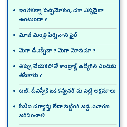
ఇంతకన్నా పచ్చిమోసం, దగా ఎక్కడైనా
ఉంటుందా ?
మాజీ మంత్రి పేర్నినాని ఫైర్
మెగా డీఎస్సీనా ? మెగా మోసమా ?
తప్పు చేయకపోతే కాంట్రాక్ట్ ఉద్యోగిని ఎందుకు
తీసేశారు ?
టెట్, డీఎస్సీకి ఒకే కన్వీనర్ ను పెట్టి అక్రమాలు
సీబీఐ దర్యాప్తు లేదా సిట్టింగ్ జడ్డి విచారణ
జరిపించాలి