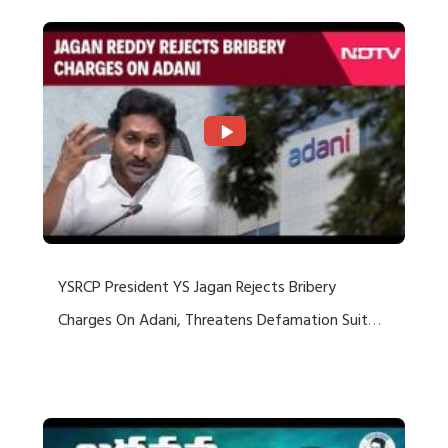
YSRCP President YS Jagan Rejects Bribery
Charges On Adani, Threatens Defamation Suit
Against Media Groups