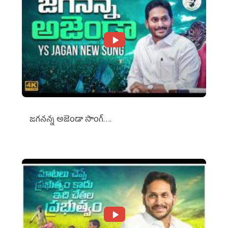
జగనన్న అజెండా సాంగ్….