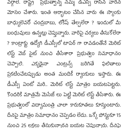
వర్గాలే. రాష్ట్ర ప్రభుత్వాన్ని నమ్మి డీఎస్సీ రాసిన వారిని
మోసం చేశారు. ఇంత ఆర్భాటం చేసిన వారు ఈ స్కాంకు
బాధ్యులెవరో చంద్రబాబు, లోకేష్ తేల్చలేరా ? ఇందులో మీ
బంధువులు ఉన్నట్లు చెప్తున్నారు. వారిపై చర్యలు తీసుకోలేరా
? కాంట్రాక్టు ఉద్యోగి డీఎస్సీలో టాపర్ గా రావడంతోనే మెరిట్
లిస్ట్ వెబ్ సైట్ నుంచి తీసేశారా ప్రభుత్వం సమాధానం
చెప్పాలి. ఎక్కడైనా ఎంట్రన్స్ జరిగితే ఫలితాలు
ప్రకటించేటప్పుడు అంత మందికీ ర్యాంకులు ఇస్తారు. ఈ
డీఎస్సీ ఏంటో మరి.. మెరిట్ లిస్ట్ మాత్రం బయటపెట్టరు.
కొందరికి మాత్రమే మెసేజ్ లు పెట్టి మెరిట్ లిస్ట్ తీసేశారు. ఈ
ప్రభుత్వంలో విద్యామంత్రి చాలా కారుకూతలు కూస్తుంటారు.
దీనిపై మాత్రం సమాధానం చెప్పడం లేదు. ఒక్కో పోస్టుకూ 15
నుంచి 25 లక్షలు తీసుకున్నారని బయట చెప్తున్నారు. దీనిపై