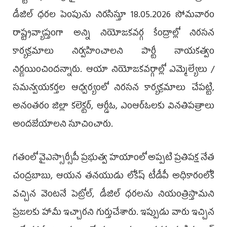
డీజిల్ ధరల పెంపును నిరసిస్తూ 18.05.2026 సోమవారం
రాష్ట్రవ్యాప్తంగా అన్ని నియోజకవర్గ కేంద్రాల్లో నిరసన
కార్యక్రమాలు నిర్వహించాలని పార్టీ నాయకత్వం
నిర్ణయించిందన్నారు. ఆయా నియోజకవర్గాల్లో ఎమ్మెల్యేలు /
సమన్వయకర్తల ఆధ్వర్యంలో నిరసన కార్యక్రమాలు చేపట్టి,
అనంతరం జిల్లా కలెక్టర్‌, ఆర్డీఓ, ఎంఆర్ఓలకు వినతిపత్రాలు
అందజేయాలని సూచించారు.
గతంలో వైఎస్సార్సీపీ ప్రభుత్వ హయాంలో అప్పటి ప్రతిపక్ష నేత
చంద్రబాబు, ఆయన తనయుడు లోకేష్ టీడీపీ‌ అధికారంలోకి
వచ్చిన వెంటనే పెట్రోల్‌, డీజిల్ ధరలను నియంత్రిస్తామని
ప్రజలకు హామీ ఇచ్చారని గుర్తుచేశారు. ఇప్పుడు వారు ఇచ్చిన