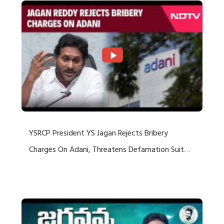
YSRCP President YS Jagan Rejects Bribery
Charges On Adani, Threatens Defamation Suit
Against Media Groups