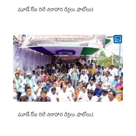
మూడో రోజు రిలే నిరాహార దీక్షలు..ఫొటోలు3
మూడో రోజు రిలే నిరాహార దీక్షలు..ఫొటోలు2