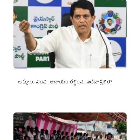
అప్పులు పెంచి.. ఆదాయం తగ్గించి.. ఇదేనా ప్రగతి?