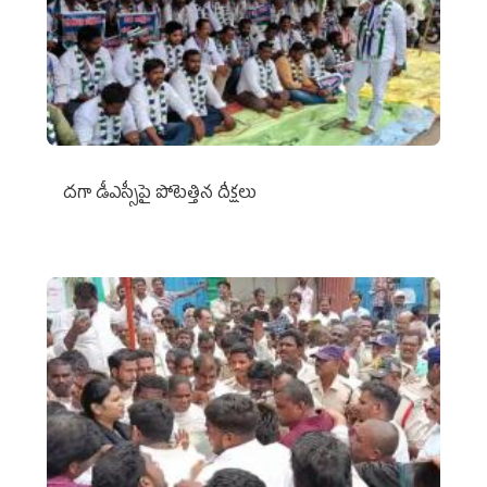
దగా డీఎస్సీపై పోటెత్తిన దీక్షలు