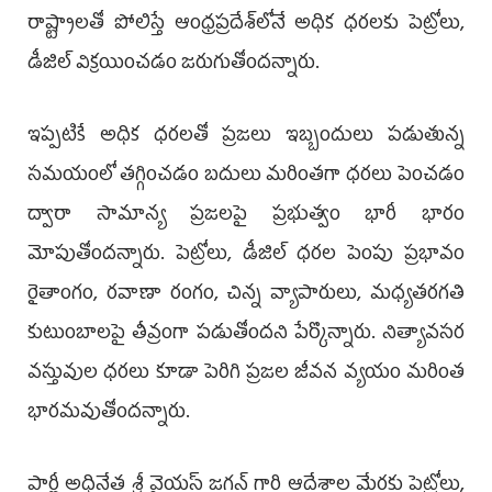
రాష్ట్రాలతో పోలిస్తే ఆంధ్రప్రదేశ్‌లోనే అధిక ధరలకు పెట్రోలు,
డీజిల్ విక్రయించడం జరుగుతోందన్నారు.
ఇప్పటికే అధిక ధరలతో ప్రజలు ఇబ్బందులు పడుతున్న
సమయంలో తగ్గించడం బదులు మరింతగా ధరలు పెంచడం
ద్వారా సామాన్య ప్రజలపై ప్రభుత్వం భారీ భారం
మోపుతోందన్నారు. పెట్రోలు, డీజిల్ ధరల పెంపు ప్రభావం
రైతాంగం, రవాణా రంగం, చిన్న వ్యాపారులు, మధ్యతరగతి
కుటుంబాలపై తీవ్రంగా పడుతోందని పేర్కొన్నారు. నిత్యావసర
వస్తువుల ధరలు కూడా పెరిగి ప్రజల జీవన వ్యయం మరింత
భారమవుతోందన్నారు.
పార్టీ అధినేత శ్రీ వైయస్‌ జగన్‌ గారి ఆదేశాల మేరకు పెట్రోలు,