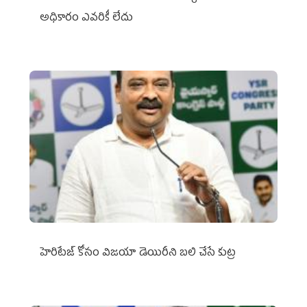
అధికారం ఎవరికీ లేదు
హెరిటేజ్ కోసం విజయా డెయిరీని బలి చేసే కుట్ర‌