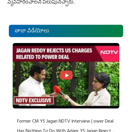
వ్యవహరించాలని పిలుపునిచ్చారు.
తాజా వీడియోలు
Former CM YS Jagan NDTV Interview | ower Deal
Has Nothing To Do With Adani: YS Jagan Rejects