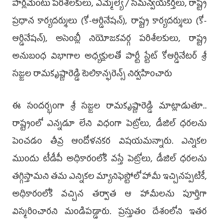
పార్లమెంటు పరిశీలకులు, ఎమ్మెల్యే / సమన్వయకర్తలు, రాష్ట్ర
ప్రధాన కార్యదర్శులు (కో-ఆర్డినేషన్), రాష్ట్ర కార్యదర్శులు (కో-
ఆర్డినేషన్), అసెంబ్లీ నియోజకవర్గ పరిశీలకులు, రాష్ట్ర
అనుబంధ విభాగాల అధ్యక్షులతో పార్టీ స్టేట్‌ కోఆర్డినేటర్‌ శ్రీ
సజ్జల రామకృష్ణారెడ్డి టెలికాన్ఫరెన్స్‌ నిర్వహించారు
ఈ సందర్భంగా శ్రీ సజ్జల రామకృష్ణారెడ్డి మాట్లాడుతూ..
రాష్ట్రంలో ఎన్నడూ లేని విధంగా పెట్రోలు, డీజిల్ ధరలను
పెంచడం తీవ్ర ఆందోళనకర విషయమన్నారు. ఎన్నికల
ముందు టీడీపీ అధికారంలోకి వస్తే పెట్రోలు, డీజిల్ ధరలను
తగ్గిస్తామని తమ ఎన్నికల మ్యానిఫెస్టోలో హామీ ఇచ్చినప్పటికీ,
అధికారంలోకి వచ్చిన తర్వాత ఆ హామీలను పూర్తిగా
విస్మరించారని మండిపడ్డారు. ప్రస్తుతం దేశంలోని ఇతర