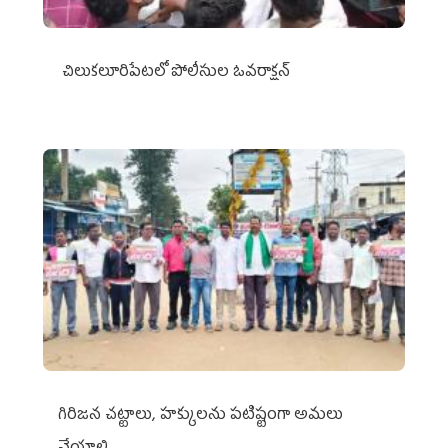
చిలుక‌లూరిపేట‌లో పోలీసుల ఓవ‌రాక్ష‌న్‌
గిరిజన చట్టాలు, హక్కులను పటిష్టంగా అమలు