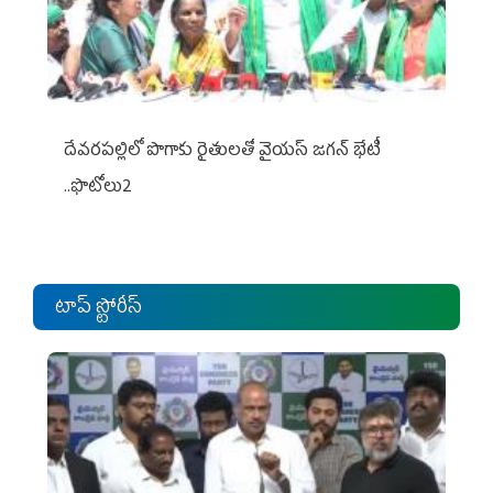
దేవరపల్లిలో పొగాకు రైతులతో వైయస్ జగన్ భేటీ
..ఫొటోలు2
టాప్ స్టోరీస్