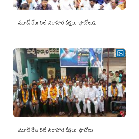
మూడో రోజు రిలే నిరాహార దీక్షలు..ఫొటోలు2
మూడో రోజు రిలే నిరాహార దీక్షలు..ఫొటోలు