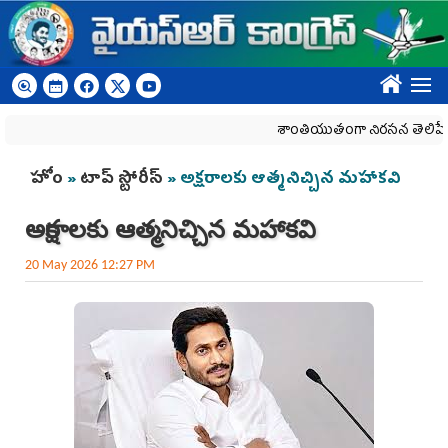
Skip to main content
????
శాంతియుతంగా నిరసన తెలిపే హక్కును 
You are here
హోం
»
టాప్ స్టోరీస్
» అక్షరాలకు ఆత్మనిచ్చిన మహాకవి
అక్షరాలకు ఆత్మనిచ్చిన మహాకవి
20 May 2026 12:27 PM