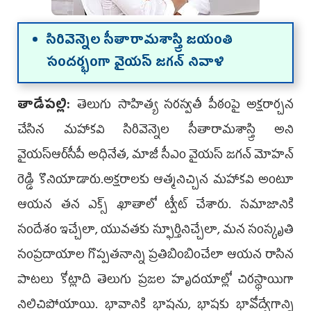
సిరివెన్నెల సీతారామశాస్త్రి జయంతి
సందర్భంగా వైయస్ జగన్ నివాళి
తాడేప‌ల్లి:
తెలుగు సాహిత్య సరస్వతీ పీఠంపై అక్షరార్చన
చేసిన మహాకవి సిరివెన్నెల సీతారామశాస్త్రి అని
వైయ‌స్ఆర్‌సీపీ అధినేత‌, మాజీ సీఎం వైయ‌స్ జ‌గ‌న్ మోహ‌న్
రెడ్డి కొనియాడారు.అక్ష‌రాల‌కు ఆత్మ‌నిచ్చిన మ‌హాక‌వి అంటూ
ఆయ‌న త‌న ఎక్స్ ఖాతాలో ట్వీట్ చేశారు. సమాజానికి
సందేశం ఇచ్చేలా, యువతకు స్ఫూర్తినిచ్చేలా, మన సంస్కృతి
సంప్రదాయాల గొప్పతనాన్ని ప్రతిబింబించేలా ఆయన రాసిన
పాటలు కోట్లాది తెలుగు ప్రజల హృదయాల్లో చిరస్థాయిగా
నిలిచిపోయాయి. భావానికి భాషను, భాషకు భావోద్వేగాన్ని