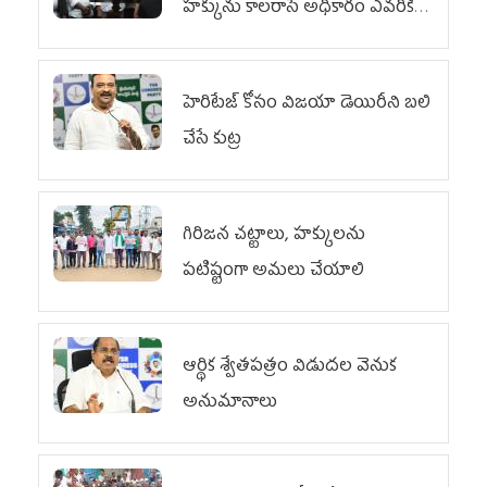
హక్కును కాలరాసే అధికారం ఎవరికీ
లేదు
హెరిటేజ్ కోసం విజయా డెయిరీని బలి
చేసే కుట్ర‌
గిరిజన చట్టాలు, హక్కులను
పటిష్టంగా అమలు చేయాలి
ఆర్థిక శ్వేతపత్రం విడుదల వెనుక
అనుమానాలు