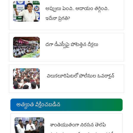
అప్పులు పెంచి.. ఆదాయం తగ్గించి..
ఇదేనా ప్రగతి?
దగా డీఎస్సీపై పోటెత్తిన దీక్షలు
చిలుక‌లూరిపేట‌లో పోలీసుల ఓవ‌రాక్ష‌న్‌
అత్యంత వీక్షించబడిన
శాంతియుతంగా నిరసన తెలిపే