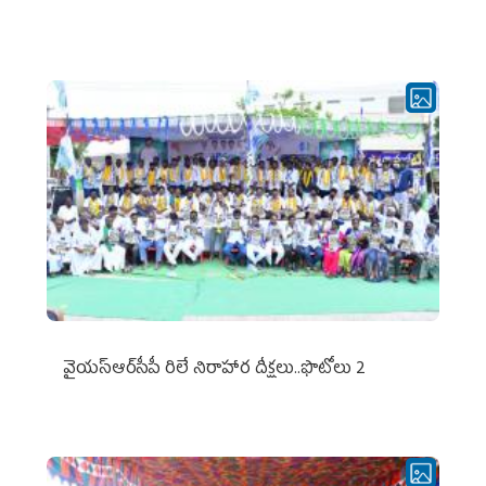
వైయ‌స్ఆర్‌సీపీ రిలే నిరాహార దీక్షలు..ఫొటోలు 2