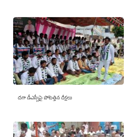
దగా డీఎస్సీపై పోటెత్తిన దీక్షలు