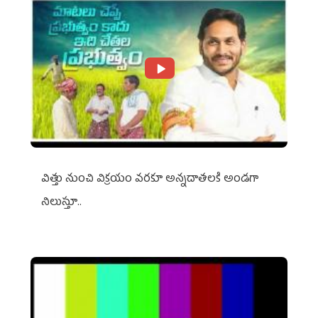
విత్తు నుంచి విక్రయం వరకూ అన్నదాతలకి అండగా
నిలుస్తూ..