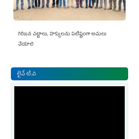
గిరిజన చట్టాలు, హక్కులను పటిష్టంగా అమలు
చేయాలి
లైవ్ టి.వి