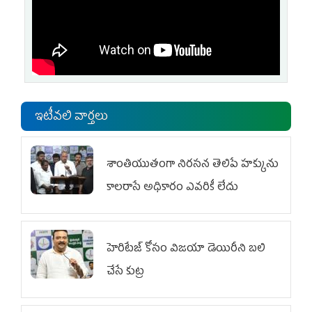
ఇటీవలి వార్తలు
శాంతియుతంగా నిరసన తెలిపే హక్కును
కాలరాసే అధికారం ఎవరికీ లేదు
హెరిటేజ్ కోసం విజయా డెయిరీని బలి
చేసే కుట్ర‌