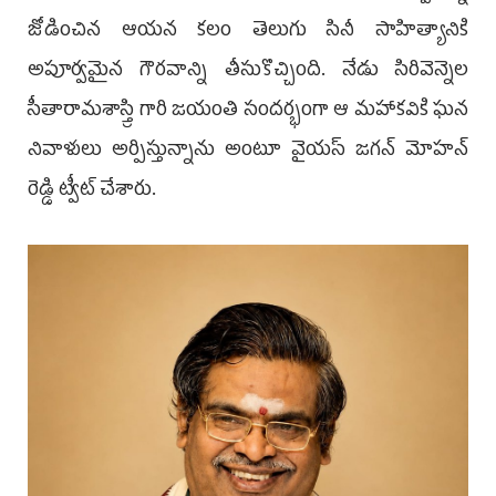
జోడించిన ఆయన కలం తెలుగు సినీ సాహిత్యానికి
అపూర్వమైన గౌరవాన్ని తీసుకొచ్చింది. నేడు సిరివెన్నెల
సీతారామశాస్త్రి గారి జయంతి సందర్భంగా ఆ మహాకవికి ఘన
నివాళులు అర్పిస్తున్నాను అంటూ వైయ‌స్‌ జగన్ మోహన్
రెడ్డి ట్వీట్ చేశారు.