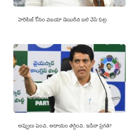
హెరిటేజ్ కోసం విజయా డెయిరీని బలి చేసే కుట్ర‌
అప్పులు పెంచి.. ఆదాయం తగ్గించి.. ఇదేనా ప్రగతి?