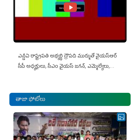
ఎన్డీఏ రాష్ట్ర‌ప‌తి అభ్య‌ర్థి ద్రౌప‌ది ముర్ముతో వైయ‌స్ఆర్
సీపీ అధ్య‌క్షులు, సీఎం వైయ‌స్ జ‌గ‌న్, ఎమ్మెల్యేలు,
ఎంపీల స‌మావేశం
తాజా ఫోటోలు