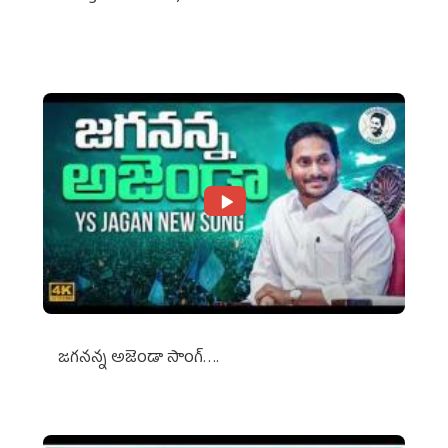
Against Media Groups
జగనన్న అజెండా సాంగ్….