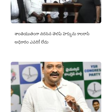
శాంతియుతంగా నిరసన తెలిపే హక్కును కాలరాసే
అధికారం ఎవరికీ లేదు