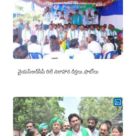
వైయ‌స్ఆర్‌సీపీ రిలే నిరాహార దీక్షలు..ఫొటోలు