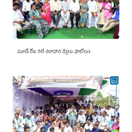
మూడో రోజు రిలే నిరాహార దీక్షలు..ఫొటోలు3