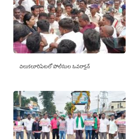
చిలుక‌లూరిపేట‌లో పోలీసుల ఓవ‌రాక్ష‌న్‌