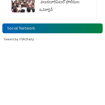
చిలుక‌లూరిపేట‌లో పోలీసుల
ఓవ‌రాక్ష‌న్‌
Social Network
Tweets by YSRCParty