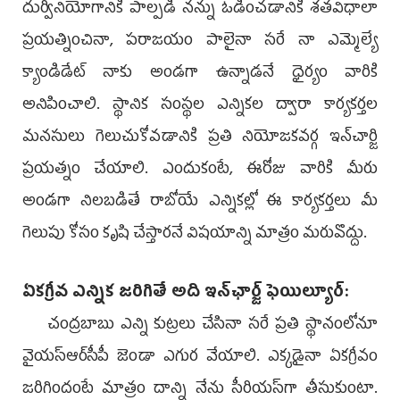
దుర్వినియోగానికి పాల్పడి నన్ను ఓడించడానికి శతవిధాలా
ప్రయత్నించినా, పరాజయం పాలైనా సరే నా ఎమ్మెల్యే
క్యాండిడేట్‌ నాకు అండగా ఉన్నాడనే ధైర్యం వారికి
అనిపించాలి. స్థానిక సంస్థల ఎన్నికల ద్వారా కార్యకర్తల
మనసులు గెలుచుకోవడానికి ప్రతి నియోజకవర్గ ఇన్‌చార్జి
ప్రయత్నం చేయాలి. ఎందుకంటే, ఈరోజు వారికి మీరు
అండగా నిలబడితే రాబోయే ఎన్నికల్లో ఈ కార్యకర్తలు మీ
గెలుపు కోసం కృషి చేస్తారనే విషయాన్ని మాత్రం మరువొద్దు.
ఏకగ్రీవ ఎన్నిక జరిగితే అది ఇన్‌ఛార్జ్‌ ఫెయిల్యూర్‌:
చంద్రబాబు ఎన్ని కుట్రలు చేసినా సరే ప్రతి స్థానంలోనూ
వైయ‌స్ఆర్‌సీపీ జెండా ఎగుర వేయాలి. ఎక్కడైనా ఏకగ్రీవం
జరిగిందంటే మాత్రం దాన్ని నేను సీరియస్‌గా తీసుకుంటా.