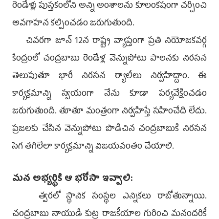
రెండేళ్లు పుస్తకంలోని అన్ని అంశాలను కూలంకషంగా చర్చించి
అవగాహన కల్పించడం జరుగుతుంది.
చివరగా జూన్‌ 12న రాష్ట్ర వ్యాప్తంగా ప్రతి నియోజకవర్గ
కేంద్రంలో చంద్రబాబు రెండేళ్ల వెన్నుపోటు పాలనకు నిరసన
తెలుపుతూ భారీ నిరసన ర్యాలీలు నిర్వహిద్దాం. ఈ
కార్యక్రమాన్ని స్వయంగా నేను కూడా పర్యవేక్షించడం
జరుగుతుంది. తూతూ మంత్రంగా నిర్వహిస్తే సహించేది లేదు.
ప్రజలకు చేసిన వెన్నుపోటు పొడిచిన చంద్రబాబుకి నిరసన
సెగ తగిలేలా కార్యక్రమాన్ని విజయవంతం చేయాలి.
మన అభ్యర్థికి ఆ భరోసా ఇవ్వాలి:
త్వరలో స్థానిక సంస్థల ఎన్నికలు రాబోతున్నాయి.
చంద్రబాబు నాయుడి కుట్ర రాజకీయాల గురించి మనందరికీ