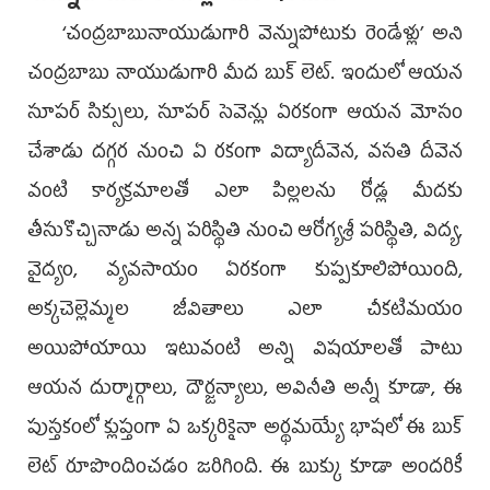
‘చంద్రబాబునాయుడుగారి వెన్నుపోటుకు రెండేళ్లు’ అని
చంద్రబాబు నాయుడుగారి మీద బుక్‌ లెట్‌. ఇందులో ఆయన
సూపర్‌ సిక్సులు, సూపర్‌ సెవెన్లు ఏరకంగా ఆయన మోసం
చేశాడు దగ్గర నుంచి ఏ రకంగా విద్యాదీవెన, వసతి దీవెన
వంటి కార్యక్రమాలతో ఎలా పిల్లలను రోడ్ల మీదకు
తీసుకొచ్చినాడు అన్న పరిస్థితి నుంచి ఆరోగ్యశ్రీ పరిస్థితి, విద్య,
వైద్యం, వ్యవసాయం ఏరకంగా కుప్పకూలిపోయింది,
అక్కచెల్లెమ్మల జీవితాలు ఎలా చీకటిమయం
అయిపోయాయి ఇటువంటి అన్ని విషయాలతో పాటు
ఆయన దుర్మార్గాలు, దౌర్జన్యాలు, అవినీతి అన్నీ కూడా, ఈ
పుస్తకంలో క్లుప్తంగా ఏ ఒక్కరికైనా అర్థమయ్యే భాషలో ఈ బుక్‌
లెట్‌ రూపొందించడం జరిగింది. ఈ బుక్కు కూడా అందరికీ