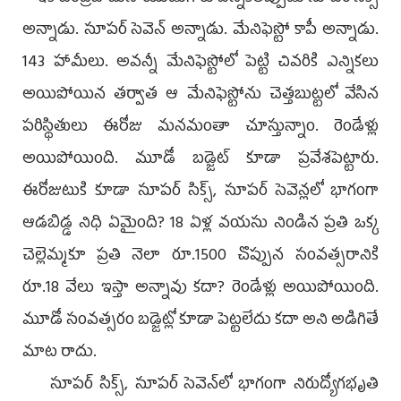
అన్నాడు. సూపర్‌ సెవెన్‌ అన్నాడు. మేనిఫెస్టో కాపీ అన్నాడు.
143 హామీలు. అవన్నీ మేనిఫెస్టోలో పెట్టి చివరికి ఎన్నికలు
అయిపోయిన తర్వాత ఆ మేనిఫెస్టోను చెత్తబుట్టలో వేసిన
పరిస్థితులు ఈరోజు మనమంతా చూస్తున్నాం. రెండేళ్లు
అయిపోయింది. మూడో బడ్జెట్‌ కూడా ప్రవేశపెట్టారు.
ఈరోజుటుకి కూడా సూపర్‌ సిక్స్, సూపర్‌ సెవెన్లలో భాగంగా
ఆడబిడ్డ నిధి ఏమైంది? 18 ఏళ్ల వయసు నిండిన ప్రతి ఒక్క
చెల్లెమ్మకూ ప్రతి నెలా రూ.1500 చొప్పున సంవత్సరానికి
రూ.18 వేలు ఇస్తా అన్నావు కదా? రెండేళ్లు అయిపోయింది.
మూడో సంవత్సరం బడ్జెట్లో కూడా పెట్టలేదు కదా అని అడిగితే
మాట రాదు.
సూపర్‌ సిక్స్, సూపర్‌ సెవెన్‌లో భాగంగా నిరుద్యోగభృతి