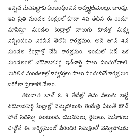
ఇచ్చిన మేనిఫెస్టోకు సంబంధించిన అడ్వర్టైజ్‌మెంట్లు, బాండ్లు.
ఇవి ప్రతి మండల కేంద్రంలో కూడా 4వ తేదీన ఈ రెండూ
చూపిస్తూ మండల కేంద్రాల్లో నాలుగు కూడళ్ల మధ్య
నిప్పంటించి నిరసన తెలిపే కార్యక్రమం. అదే జూన్‌ 4న
మండల కేంద్రాల్లో చేసే కార్యక్రమం. ఇందులో ఏదో ఒక
మండలంలో నియోజకవర్గ ఇన్‌చార్జి పాలు పంచుకోవాలి.
మిగిలిన మండలాల్లో కార్యకర్తలు పాలు పంచుకునే కార్యక్రమం
జరిగేలా ప్రణాళిక వేశాం.
తరువాత జూన్‌ 8, 9 తేదీల్లో తమ వీలును బట్టి
నియోజకవర్గ కేంద్రాల్లో వెన్నుపోటుకు రెండేళ్లు పేరుతో టౌన్‌
హాల్‌ సదస్సు ఉంటుంది. యువకులు, రైతులు, మహిళలు
పాల్గొనే ఈ కార్యక్రమంలో వీరందరి సమక్షంలో వెన్నుపోటుకు