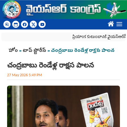
Skip to main content
????
ప్రియాంక కుటుంబానికి వైయ‌స్ఆర్‌సీపీ అం
You are here
హోం
»
టాప్ స్టోరీస్
» చంద్రబాబు రెండేళ్ల రాక్షస పాలన
చంద్రబాబు రెండేళ్ల రాక్షస పాలన
27 May 2026 5:49 PM