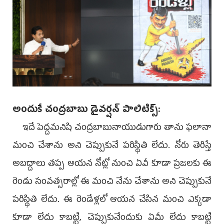
అందుకే చంద్రబాబు డైవర్షన్‌ పాలిటిక్స్‌:
ఇదే పెద్దమనిషి చంద్రబాబునాయుడుగారు తాను ఫలానా
మంచి చేశాను అని చెప్పుకునే పరిస్థితి లేదు. నోరు తెరిస్తే
అబద్దాలు తప్ప ఆయన నోట్లో నుంచి ఏవీ కూడా ప్రజలకు ఈ
రెండు సంవత్సరాల్లో ఈ మంచి నేను చేశాను అని చెప్పుకునే
పరిస్థితి లేదు. ఈ రెండేళ్లలో ఆయన చేసిన మంచి ఎక్కడా
కూడా లేదు కాబట్టి, చెప్పుకునేందుకు ఏమీ లేదు కాబట్టి