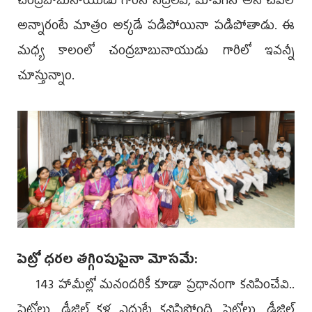
చంద్రబాబునాయుడు గారిని నిద్రలేపి, మావిగన్‌ అని చెవిలో
అన్నారంటే మాత్రం అక్కడే పడిపోయినా పడిపోతాడు. ఈ
మధ్య కాలంలో చంద్రబాబునాయుడు గారిలో ఇవన్నీ
చూస్తున్నాం.
పెట్రో ధరల తగ్గింపుపైనా మోసమే:
143 హామీల్లో మనందరికీ కూడా ప్రధానంగా కనిపించేవి..
పెట్రోలు, డీజిల్‌ కళ్ల ఎదుటే కనిపిస్తోంది. పెట్రోలు, డీజిల్‌