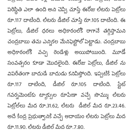
పరిస్థితి ఎలా ఉంది అని చెప్పి చూస్తే ఈరోజు లీటరు పెట్రోలు
రూ.117 దాటింది. లీటరు డీజిల్‌ చూస్తే రూ.105 దాటింది. ఈ
పెట్రోలు, డీజిల్‌ ధరలు అధికారంలోకి రాగానే తగ్గిస్తామని
చంద్రబాబు తమ ఎన్నికల మేనిఫెస్టోలో పెట్టాడు. చంద్రబాబు
అధికారంలోకి వచ్చి రెండేళ్లు అయిపోయింది. మూడో
సంవత్సరం కూడా మొదలైంది. ఈరోజు పెట్రోలు, డీజిల్‌ ను
విపరీతంగా బాదుడే బాదుడు కనిపిస్తోంది. ఇప్పటికే పెట్రోలు
రూ.117 దాటింది, డీజిల్‌ రూ.105 దాటింది. స్టేట్‌
గవర్నమెంట్‌కు ట్యాక్సుల రూపేణా వచ్చే సొమ్ము లీటరు
పెట్రోల్‌లు మీద రూ.31.62, లీటరు డీజిల్‌ మీద రూ.23.46.
అదే కేంద్ర ప్రభుత్వానికి వచ్చే ఆదాయం లీటరు పెట్రోలు మీద
రూ.11.90. లీటరు డీజిల్‌ మీద రూ.7.80.