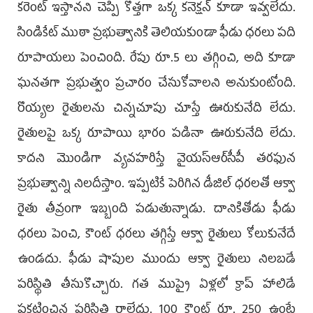
క‌రెంట్ ఇస్తాన‌ని చెప్పి కొత్త‌గా ఒక్క క‌నెక్ష‌న్ కూడా ఇవ్వ‌లేదు.
సిండికేట్ ముఠా ప్ర‌భుత్వానికి తెలియ‌కుండా ఫీడు ధ‌ర‌లు ప‌ది
రూపాయ‌లు పెంచింది. రేపు రూ.5 లు త‌గ్గించి, అది కూడా
ఘ‌న‌త‌గా ప్ర‌భుత్వం ప్ర‌చారం చేసుకోవాల‌ని అనుకుంటోంది.
రొయ్య‌ల రైతుల‌ను చిన్న‌చూపు చూస్తే ఊరుకునేది లేదు.
రైతులపై ఒక్క రూపాయి భారం ప‌డినా ఊరుకునేది లేదు.
కాద‌ని మొండిగా వ్య‌వ‌హ‌రిస్తే వైయ‌స్ఆర్‌సీపీ త‌ర‌ఫున
ప్ర‌భుత్వాన్ని నిల‌దీస్తాం. ఇప్ప‌టికే పెరిగిన డీజిల్ ధ‌ర‌ల‌తో ఆక్వా
రైతు తీవ్రంగా ఇబ్బంది పడుతున్నాడు. దానికితోడు ఫీడు
ధ‌ర‌లు పెంచి, కౌంట్ ధ‌ర‌లు త‌గ్గిస్తే ఆక్వా రైతులు కోలుకునేదే
ఉండ‌దు. ఫీడు షాపుల ముందు ఆక్వా రైతులు నిల‌బ‌డే
ప‌రిస్థితి తీసుకొచ్చారు. గ‌త ముప్పై ఏళ్ల‌లో క్రాప్ హాలిడే
ప్ర‌క‌టించిన ప‌రిస్థితి రాలేదు. 100 కౌంట్ రూ. 250 ఉంటే