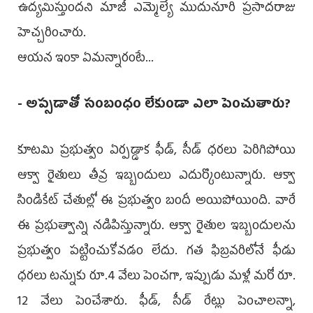
ఉద్య‌మిస్తుందని మాజీ ఎమ్మెల్యే ముదునూరి ప్ర‌సాద‌రాజు
హెచ్చ‌రించారు.
ఆయ‌న ఇంకా ఏమ‌న్నారంటే...
- అప్స‌డాతో సంబంధం లేకుండా ఎలా పెంచుతారు?
కూట‌మి ప్ర‌భుత్వం ఏర్ప‌డ్డాక ఫీడ్, సీడ్ ధ‌ర‌లు పెరిగిపోయి
ఆక్వా రైతులు తీవ్ర ఇబ్బందులు ఎదుర్కొంటున్నారు. ఆక్వా
సిండికేట్ చేతుల్లో ఈ ప్ర‌భుత్వం బందీ అయిపోయింది. వారే
ఈ ప్ర‌భుత్వాన్ని న‌డిపిస్తున్నారు. ఆక్వా రైతుల ఇబ్బందుల‌ను
ప్ర‌భుత్వం ప‌ట్టించుకోవ‌డం లేదు. గ‌త ఫిబ్ర‌వ‌రిలోనే ఫీడు
ధ‌ర‌లు ట‌న్నుకు రూ.4 వేలు పెంచగా, ఇప్పుడు మ‌ళ్లీ మ‌రో రూ.
12 వేలు పెంచేశారు. ఫీడ్‌, సీడ్ రేట్లు పెంచాల‌న్నా,