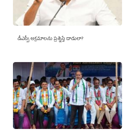
డీఎస్సీ అక్రమాలను ప్రశ్నిస్తే దాడులా?