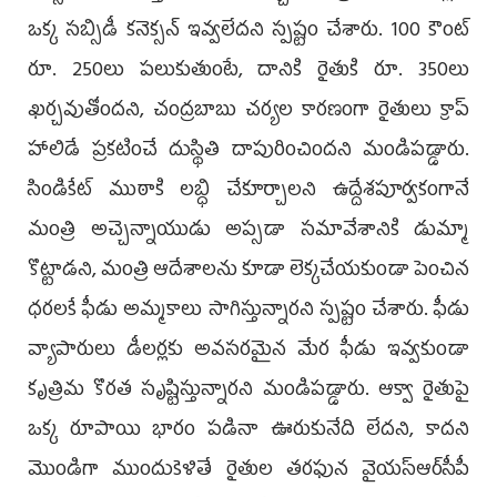
ఒక్క సబ్సిడీ క‌నెక్స‌న్ ఇవ్వ‌లేద‌ని స్ప‌ష్టం చేశారు. 100 కౌంట్
రూ. 250లు ప‌లుకుతుంటే, దానికి రైతుకి రూ. 350లు
ఖ‌ర్చ‌వుతోంద‌ని, చంద్ర‌బాబు చ‌ర్య‌ల కార‌ణంగా రైతులు క్రాప్
హాలిడే ప్ర‌క‌టించే దుస్థితి దాపురించింద‌ని మండిప‌డ్డారు.
సిండికేట్ ముఠాకి ల‌బ్ధి చేకూర్చాల‌ని ఉద్దేశ‌పూర్వ‌కంగానే
మంత్రి అచ్చెన్నాయుడు అప్సడా స‌మావేశానికి డుమ్మా
కొట్టాడ‌ని, మంత్రి ఆదేశాల‌ను కూడా లెక్క‌చేయ‌కుండా పెంచిన
ధ‌ర‌ల‌కే ఫీడు అమ్మ‌కాలు సాగిస్తున్నార‌ని స్ప‌ష్టం చేశారు. ఫీడు
వ్యాపారులు డీల‌ర్ల‌కు అవ‌స‌ర‌మైన మేర ఫీడు ఇవ్వ‌కుండా
కృత్రిమ కొర‌త సృష్టిస్తున్నార‌ని మండిప‌డ్డారు. ఆక్వా రైతుపై
ఒక్క రూపాయి భారం ప‌డినా ఊరుకునేది లేదని, కాద‌ని
మొండిగా ముందుకెళితే రైతుల త‌ర‌ఫున వైయ‌స్ఆర్‌సీపీ