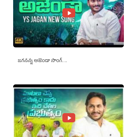
జగనన్న అజెండా సాంగ్….