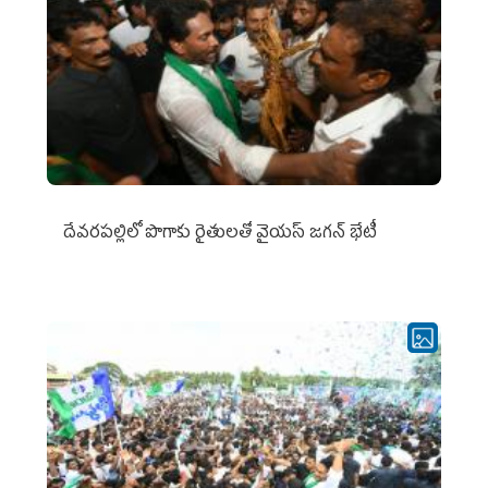
దేవరపల్లిలో పొగాకు రైతులతో వైయస్ జగన్ భేటీ