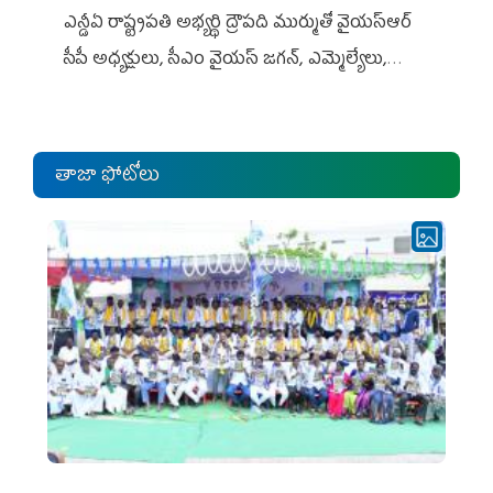
ఎన్డీఏ రాష్ట్ర‌ప‌తి అభ్య‌ర్థి ద్రౌప‌ది ముర్ముతో వైయ‌స్ఆర్
సీపీ అధ్య‌క్షులు, సీఎం వైయ‌స్ జ‌గ‌న్, ఎమ్మెల్యేలు,
ఎంపీల స‌మావేశం
తాజా ఫోటోలు