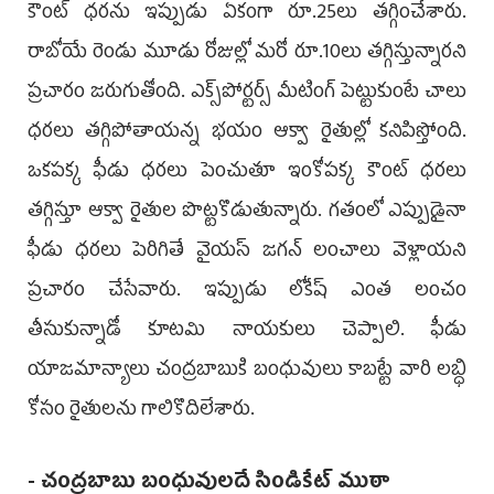
కౌంట్ ధ‌ర‌ను ఇప్పుడు ఏకంగా రూ.25లు త‌గ్గించేశారు.
రాబోయే రెండు మూడు రోజుల్లో మ‌రో రూ.10లు త‌గ్గిస్తున్నార‌ని
ప్ర‌చారం జ‌రుగుతోంది. ఎక్స్‌పోర్ట‌ర్స్ మీటింగ్ పెట్టుకుంటే చాలు
ధ‌ర‌లు త‌గ్గిపోతాయ‌న్న భ‌యం ఆక్వా రైతుల్లో క‌నిపిస్తోంది.
ఒక‌ప‌క్క ఫీడు ధ‌ర‌లు పెంచుతూ ఇంకోప‌క్క కౌంట్ ధ‌ర‌లు
త‌గ్గిస్తూ ఆక్వా రైతుల పొట్ట‌కొడుతున్నారు. గ‌తంలో ఎప్పుడైనా
ఫీడు ధ‌ర‌లు పెరిగితే వైయ‌స్ జ‌గ‌న్ లంచాలు వెళ్లాయ‌ని
ప్ర‌చారం చేసేవారు. ఇప్పుడు లోకేష్ ఎంత లంచం
తీసుకున్నాడో కూట‌మి నాయ‌కులు చెప్పాలి. ఫీడు
యాజమాన్యాలు చంద్ర‌బాబుకి బంధువులు కాబ‌ట్టే వారి ల‌బ్ధి
కోసం రైతుల‌ను గాలికొదిలేశారు.
- చంద్ర‌బాబు బంధువుల‌దే సిండికేట్ ముఠా