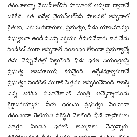
త‌గ్గించాల‌న్నా వైయ‌స్ఆర్‌సీపీ హ‌యాంలో అప్సడా ద్వారానే
జ‌రిగేది. గ‌త ఐదేళ్ల వైయ‌స్ఆర్‌సీపీ పాల‌న‌లో అప్స‌డాలో
రైతులు, ఎగుమ‌తుదారులు, ప్ర‌భుత్వం, పీడు యాజ‌మాన్యం
స‌భ్యులుగా ఉండి స‌మిష్టి నిర్ణ‌యం తీసుకునేవారు. కానీ నేడు
సిండికేట్ ముఠా అప్స‌డాతో సంబంధం లేకుండా ప్ర‌భుత్వాన్నే
త‌మ చెప్పుచేత‌ల్లో పెట్టుకొంది. ఫీడు ధ‌ర‌ల నియంత్ర‌ణ‌పై
ప్ర‌భుత్వ అజమాయిషీ క‌రువైంది. ఉద్దేశ‌పూర్వ‌కంగానే
ప్ర‌భుత్వం సిండికేట్ ముఠాకి పెత్త‌నం అప్ప‌గించేసింది. కాబ‌ట్టే
నిన్న జ‌రిగిన స‌మావేశానికి మంత్రి అచ్చెన్నాయుడు
గైర్జాజ‌ర‌య్యాడు. ఫీడు ధ‌ర‌లను ప్ర‌భుత్వం పెంచిందా
త‌గ్గించిందా తెలియ‌ని పరిస్థితి నెల‌కొంది. ఫీడ్ వ్యాపారులు
మాత్రం పెంచిన ధ‌ర‌ల‌కే అమ్మ‌కాలు చేస్తున్నారు.