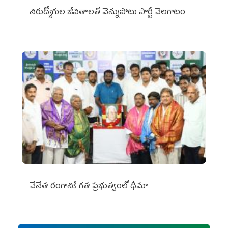
నిరుద్యోగుల జీవితాలతో వెన్నుపోటు పార్టీ చెలగాటం
చేనేత రంగానికి గత ప్రభుత్వంలో ధీమా