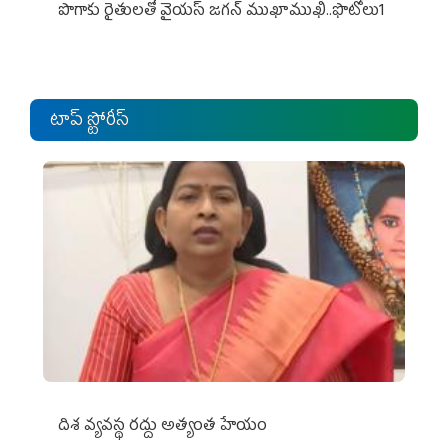
పొగాకు రైతుల‌తో వైయ‌స్ జ‌గ‌న్ ముఖాముఖి..ఫొటోలు1
టాప్ స్టోరీస్
దిశ వ్యవస్థ రద్దు అత్యంత హేయం