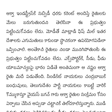
ఆక్వా ఇండ‌స్ట్రీస్‌కి స‌బ్సిడీ ధ‌ర‌కు క‌రెంట్ అందిస్తే రైతుల‌కు
మేలు జరుగుతుంద‌ని తెలిసినా ఈ ప్ర‌భుత్వం
ప‌ట్టించుకోవ‌డం లేదు. మోడీతో మాట్లాడి ఫిష్ మీల్ ఇత‌ర
దేశాల‌కు ఎగుమ‌తులు కాకుండా స్థానికంగా ఉప‌యోగ‌ప‌డేలా
ఒప్పించాలి. అంతేకానీ రైతులు నిండా మునిగిపోతుంటే ఈ
ప్ర‌భుత్వం ప‌ట్టించుకోవ‌డం లేదు. ఎక్స్‌పోర్ట‌ర్‌కి, సీడు, ఫీడు
యాజ‌మాన్యంపై భారం ప‌డితే అంతిమంగా ఆ న‌ష్టం ఆక్వా
రైతు మీదే ప‌డుతోంది. సిండికేట్ నాయ‌కులు చంద్ర‌బాబుకి
బంధువులు, తెలుగుదేశం పార్టీ నాయ‌కులు కాబ‌ట్టి వారికి
కొమ్ముకాస్తూ వైయ‌స్ జ‌గ‌న్ గారు ఆక్వా రైతుల సంక్షేమం కోసం
ఏర్పాటు చేసిన అప్స‌డా చ‌ట్టానికి తిలోద‌కాలిస్తున్నారు. ముడి