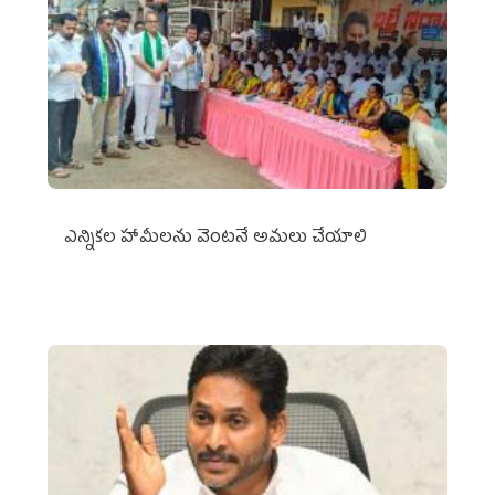
ఎన్నికల హామీలను వెంటనే అమలు చేయాలి