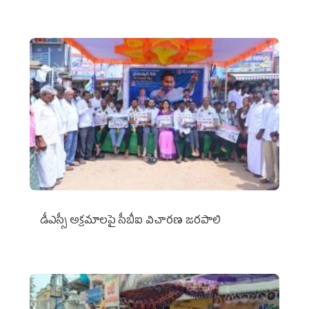
డీఎస్సీ అక్రమాలపై సీబీఐ విచారణ జరపాలి