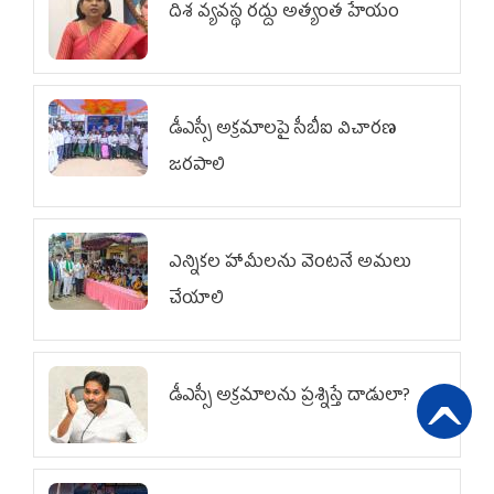
దిశ వ్యవస్థ రద్దు అత్యంత హేయం
డీఎస్సీ అక్రమాలపై సీబీఐ విచారణ
జరపాలి
ఎన్నికల హామీలను వెంటనే అమలు
చేయాలి
డీఎస్సీ అక్రమాలను ప్రశ్నిస్తే దాడులా?