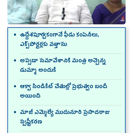
ఉద్దేశ‌పూర్వ‌కంగానే ఫీడు కంపెనీలు,
ఎక్స్‌పోర్ట‌ర్లకు వ‌త్తాసు
అప్స‌డా స‌మావేశానికి మంత్రి అచ్చెన్న
డుమ్మా అందుకే
ఆక్వా సిండికేట్ చేతుల్లో ప్ర‌భుత్వం బందీ
అయింది
మాజీ ఎమ్మెల్యే ముదునూరి ప్ర‌సాద‌రాజు
స్ప‌ష్టీక‌ర‌ణ