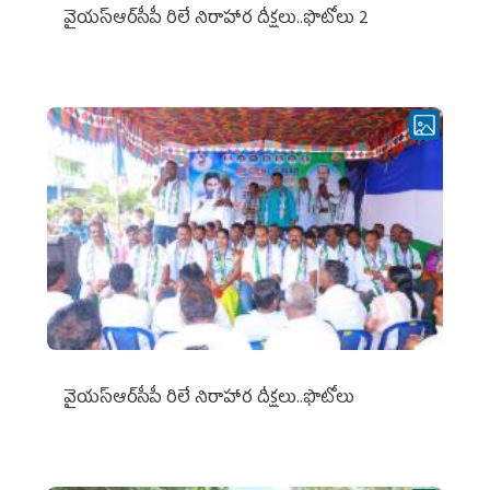
వైయ‌స్ఆర్‌సీపీ రిలే నిరాహార దీక్షలు..ఫొటోలు 2
వైయ‌స్ఆర్‌సీపీ రిలే నిరాహార దీక్షలు..ఫొటోలు