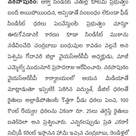
న‌ర‌సాపురం:
ఆక్వా సిండికేట్ చేతుల్లో కూట‌మి ప్ర‌భుత్వం
బందీ అయిపోయింద‌ని, అప్స‌డాతో సంబంధం లేకుండా ఫీడ్
సిండికేట్ ధ‌ర‌లు పెంచేస్తుంటే ప్ర‌భుత్వం చూస్తూ
ఊరుకోవ‌డానికి కార‌ణం కూడా సిండికేట్ ముఠాను
నడిపించేది చంద్ర‌బాబు బంధువుల కావ‌డం వ‌ల్ల‌నే అని
ప‌శ్చిమ గోదావ‌రి జిల్లా వైయ‌స్ఆర్‌సీపీ అధ్య‌క్షుడు, మాజీ
ఎమ్మెల్యే ముదునూరి ప్ర‌సాద‌రాజు ఆరోపించారు. న‌ర‌సాపురం
వైయ‌స్ఆర్‌సీపీ కార్యాల‌యంలో ఆయ‌న మీడియాతో
మాట్లాడుతూ ఇప్ప‌టికే పెరిగిన విద్యుత్‌, డీజిల్ ధ‌ర‌ల‌తో
రైతులు అల్లాడిపోతుంటే కొత్త‌గా ఫీడు ధ‌ర‌లు పెంచి, 100
కౌంట్ రొయ్య‌ల ధ‌ర‌ల‌ను ఏకంగా రూ. 25లు త‌గ్గిస్తే రైతులు
బ‌తికేదెలా అని ప్ర‌శ్నించారు. ఎన్నిక‌ల‌ప్పుడు ప్ర‌తి ఎక‌రాకి
స‌బ్సిడీ క‌రెంట్ ఇస్తాన‌ని హామీ ఇచ్చిన చంద్ర‌బాబు, రెండేళ్ల‌లో