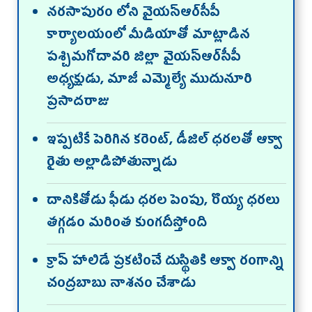
న‌ర‌సాపురం లోని వైయ‌స్ఆర్‌సీపీ
కార్యాల‌యంలో మీడియాతో మాట్లాడిన
ప‌శ్చిమ‌గోదావ‌రి జిల్లా వైయ‌స్ఆర్‌సీపీ
అధ్య‌క్షుడు, మాజీ ఎమ్మెల్యే ముదునూరి
ప్ర‌సాద‌రాజు
ఇప్ప‌టికే పెరిగిన క‌రెంట్‌, డీజిల్ ధ‌ర‌ల‌తో ఆక్వా
రైతు అల్లాడిపోతున్నాడు
దానికితోడు ఫీడు ధ‌ర‌ల పెంపు, రొయ్య ధ‌ర‌లు
త‌గ్గ‌డం మరింత కుంగ‌దీస్తోంది
క్రాప్ హాలిడే ప్ర‌క‌టించే దుస్థితికి ఆక్వా రంగాన్ని
చంద్ర‌బాబు నాశ‌నం చేశాడు