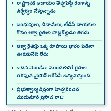
రాష్ట్రానికి ఆదాయం తెచ్చిపెట్టే రంగాన్ని
నిర్వీర్యం చేస్తున్నాడు
బంధువులు, బినామీలు, టీడీపీ నాయ‌కుల
కోసం ఆక్వా రైతుల పొట్ట‌కొట్ట‌డం త‌గ‌దు
ఆక్వా రైతుపై ఒక్క రూపాయి భారం ప‌డినా
ఊరుకునేది లేదు
కాద‌ని మొండిగా ముందుకెళితే రైతుల
త‌ర‌ఫున వైయ‌స్ఆర్‌సీపీ ఉద్య‌మిస్తుంది
ప్ర‌భుత్వాన్నితీవ్రంగా హెచ్చ‌రించిన
ముదునూరి ప్ర‌సాద‌ రాజు