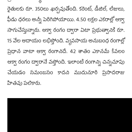
రైతుల‌కు రూ. 350లు ఖ‌ర్చ‌వుతోంది. క‌రెంట్‌, డీజిల్‌, లీజులు,
ఫీడు ధ‌ర‌లు అన్నీ పెరిగిపోయాయి. 4.50 ల‌క్ష‌ల ఎక‌రాల్లో ఆక్వా
సాగుచేస్తున్నారు. ఆక్వా రంగం ద్వారా ఏటా ప్ర‌భుత్వానికి రూ.
15 వేల ఆదాయం ల‌భిస్తోంది. వ్య‌వ‌సాయ అనుబంధ రంగాల్లో
ప్ర‌ధాన వాటా ఆక్వా రంగానిదే. 42 శాతం ఎకాన‌మీ కేవ‌లం
ఆక్వా రంగం ద్వారానే వ‌స్తోంది. ఇలాంటి రంగాన్ని చిన్న‌చూపు
చేయ‌డం స‌మంజ‌సం కాదని ముదునూరి ప్ర‌సాద‌రాజు
హిత‌వు ప‌లికారు.