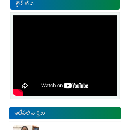
లైవ్ టి.వి
ఇటీవలి వార్తలు