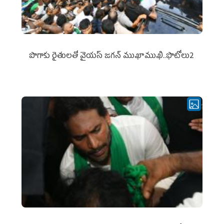
పొగాకు రైతుల‌తో వైయ‌స్ జ‌గ‌న్ ముఖాముఖి..ఫొటోలు2