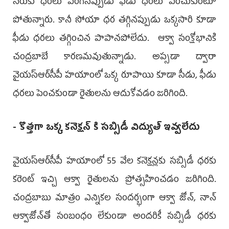
స‌రుకు ధ‌ర‌లు పెరిగిన‌ప్పుడు ఫీడు ధ‌ర‌లు పెంచుకుంటూ
పోతున్నారు. కానీ సోయా ధ‌ర త‌గ్గినప్పుడు ఒక్కసారి కూడా
ఫీడు ధ‌ర‌లు త‌గ్గించిన పాపాన‌పోలేదు. ఆక్వా సంక్షోభానికి
చంద్ర‌బాబే కార‌ణ‌మ‌వుతున్నాడు. అప్స‌డా ద్వారా
వైయ‌స్ఆర్‌సీపీ హ‌యాంలో ఒక్క రూపాయి కూడా సీడు, ఫీడు
ధ‌ర‌లు పెంచ‌కుండా రైతుల‌ను ఆదుకోవ‌డం జ‌రిగింది.
- కొత్త‌గా ఒక్క క‌నెక్ష‌న్ కి స‌బ్సిడీ విద్యుత్ ఇవ్వ‌లేదు
వైయ‌స్ఆర్‌సీపీ హ‌యాంలో 55 వేల క‌నెక్ష‌న్ల‌కు స‌బ్సిడీ ధ‌ర‌కు
క‌రెంట్ ఇచ్చి ఆక్వా రైతుల‌ను ప్రోత్స‌హించ‌డం జ‌రిగింది.
చంద్ర‌బాబు మాత్రం ఎన్నిక‌ల సంద‌ర్భంగా ఆక్వా జోన్, నాన్
ఆక్వాజోన్‌తో సంబంధం లేకుండా అంద‌రికీ స‌బ్సిడీ ధ‌ర‌కు