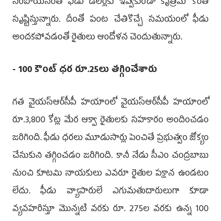
స‌రిపోయినంత ఫీడు డీల‌ర్ల‌కు ఇవ్వ‌కుండా కృత్రిమ కొర‌త
సృష్టిస్తున్నారు. దీంతో పంట చేతికొచ్చే స‌మ‌యంలో ఫీడు
అంద‌క‌పోవ‌డంతో రైతులు ఆందోళ‌న చెందుతున్నారు.
- 100 కౌంట్ ధ‌ర రూ.25లు త‌గ్గించేశారు
గ‌త వైయ‌స్ఆర్‌సీపీ హ‌యాంలో వైయ‌స్ఆర్‌సీపీ హ‌యాంలో
రూ.3,800 కోట్ల మేర ఆక్వా రైతుల‌కు స‌హ‌కారం అందించ‌డం
జ‌రిగింది. ఫీడు ధ‌ర‌లు మూడుసార్లు పెంచితే ప్ర‌భుత్వం జోక్యం
చేసుకుని త‌గ్గించ‌డం జ‌రిగింది. కానీ నేడు సీఎం చంద్ర‌బాబు
నుంచి కూట‌మి నాయ‌కులు ఎవ‌రూ రైతుల ప‌క్షాన ఉండ‌టం
లేదు. ఫీడు వ్యాపారులే ఎగుమ‌తుదారులుగా కూడా
వ్య‌వ‌హ‌రిస్తూ మొన్నటి వ‌ర‌కు రూ. 275ల వ‌రకు ఉన్న 100