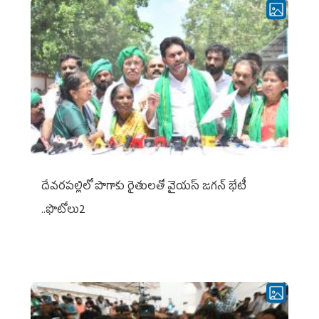
దేవరపల్లిలో పొగాకు రైతులతో వైయస్ జగన్ భేటీ
..ఫొటోలు2