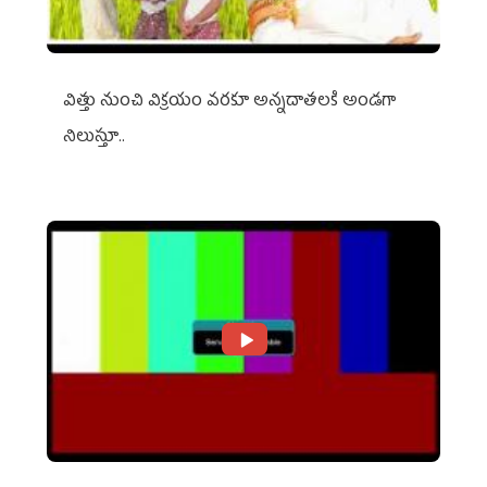
విత్తు నుంచి విక్రయం వరకూ అన్నదాతలకి అండగా
నిలుస్తూ..