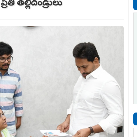
్రీతి త‌ల్లిదండ్రులు