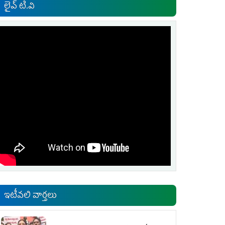
లైవ్ టి.వి
ఇటీవలి వార్తలు