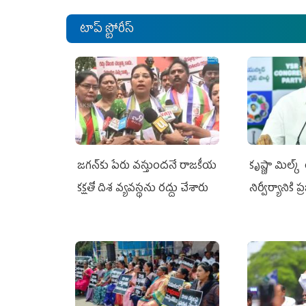
టాప్ స్టోరీస్
జగన్‌కు పేరు వస్తుందనే రాజకీయ
కృష్ణా మిల్క
కక్షతో దిశ వ్య‌వ‌స్థ‌ను రద్దు చేశారు
నిర్వీర్యానికి 