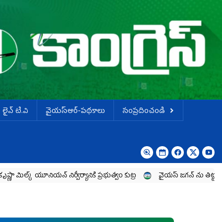
లైవ్ టి.వి
వైయస్ఆర్-పథకాలు
సంప్రదించండి
ియన్‌ నిర్వీర్యానికి ప్రభుత్వం కుట్ర
వైయ‌స్ జగన్‌ ను తిట్టడానికే కేబినెట్‌ భేటీ