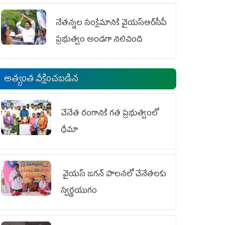
ఆందోళనలు
నేతన్నల సంక్షేమానికి వైయ‌స్ఆర్‌సీపీ
ప్రభుత్వం అండగా నిలిచింది
అత్యంత వీక్షించబడిన
చేనేత రంగానికి గత ప్రభుత్వంలో
ధీమా
వైయ‌స్ జగన్ పాలనలో చేనేతలకు
స్వర్ణయుగం