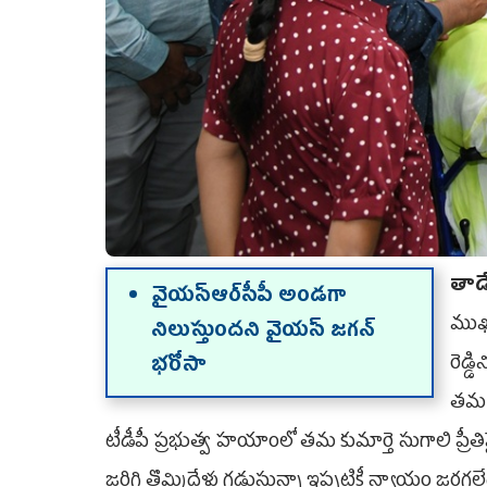
తాడే
వైయ‌స్ఆర్‌సీపీ అండగా
ముఖ్
నిలుస్తుందని వైయ‌స్ జ‌గ‌న్
రెడ్
భరోసా
తమ 
టీడీపీ ప్రభుత్వ హయాంలో తమ కుమార్తె సుగాలి ప్ర
జరిగి తొమ్మిదేళ్లు గడుస్తున్నా ఇప్పటికీ న్యాయం జ