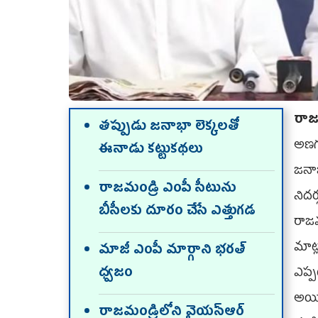
రాజ
త‌ప్పుడు జ‌నాభా లెక్క‌ల‌తో
అణ‌గద
ఈనాడు క‌ట్టుక‌థ‌లు
జ‌న
రాజ‌మండ్రి ఎంపీ సీటును
నిద‌
బీసీల‌కు దూరం చేసే ఎత్తుగ‌డ‌
రాజ
మాట్
మాజీ ఎంపీ మార్గాని భ‌ర‌త్
ధ్వ‌జం
ఎప్ప
అయిప
రాజ‌మండ్రిలోని వైయ‌స్ఆర్‌