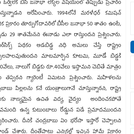
 ఓర్వ‌లేక బీసీ జ‌నాభా లెక్క‌ల విష‌యంలో త‌ప్పుడు ప్ర‌చారం
స్తున్నాడ‌ని ఆరోపించారు. 1994లోనే మ‌రళీధ‌ర్ క‌మిష‌న్
దిక ప్ర‌కారం తూర్పుగోదావ‌రిలో బీసీల జ‌నాభా 50 శాతం ఉంటే,
ుడు 29 శాత‌మేన‌ని ఈనాడు ఎలా రాస్తుంద‌ని ప్ర‌శ్నించారు.
ర్‌సిక్స్ ప‌థ‌కం ఆడ‌బిడ్డ నిధి అమ‌లు చేస్తే రాష్ట్రం
ుల‌పాల‌వుతుంద‌ని మాట‌మార్చిన కూట‌మి, మూడో బిడ్డకి
0వేలు, నాలుగో బిడ్డ‌కు రూ.40వేలు ఇస్తామ‌ని చెబితే మాత్రం
త‌ప్ప‌ర‌ని గ్యారెంటీ ఏమిట‌ని ప్ర‌శ్నించారు. మ‌హిళ‌ల‌ను
ర‌బాబు పిల్ల‌ల‌ను క‌నే యంత్రాలుగానే చూస్తున్నార‌ని, రాష్ట్ర
జ‌ల‌కు నాణ్య‌మైన ఉచిత‌ విద్య‌, వైద్యం అందించ‌క‌పోతే
ువ‌మంది ఉన్న కుటుంబాలు రోడ్డున పడే ప్ర‌మాద‌ముంద‌ని
చ‌రించారు. దీనికి చంద్ర‌బాబు ఏం భ‌రోసా ఇస్తారో చెప్పాల‌ని
ండ్ చేశారు. దీంతోపాటు ఎన్నిక‌ల్లో ఇచ్చిన హామీ ప్ర‌కారం