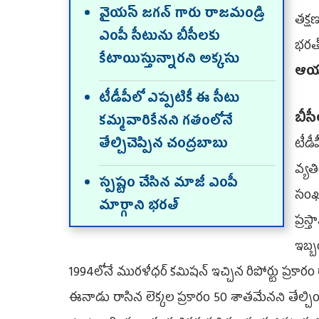
వైయ‌స్ జ‌గ‌న్ గారు రాజ‌మండ్రి
త‌క్ష
ఎంపీ సీటును బీసీల‌కు
భ‌ర‌త
కేటాయిస్తున్నార‌ని అక్క‌సు
ఆయ‌
టీడీపీలో ఎప్ప‌టికీ ఈ సీటు
బీసీ
క‌మ్మ‌వారికేన‌ని గ‌తంలోనే
తేల్చిచెప్పిన చంద్ర‌బాబు
టీడీ
వ్య‌త
స్ప‌ష్టం చేసిన మాజీ ఎంపీ
సంఖ్
మార్గాని భ‌ర‌త్
ప్ర‌స
ఇబ్బ
1994లోనే ముర‌ళీధ‌ర్ క‌మిష‌న్ ఇచ్చిన రిపోర్టు ప్ర‌కా
ఈనాడు రాసిన‌ లెక్క‌ల ప్ర‌కారం 50 శాత‌మేనని తేల్చింద