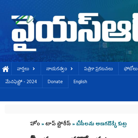
Skip to main content
వార్తలు
నాయకత్వం
పత్రికా ప్రకటనలు
ఫోటోలు
మేనిఫెస్టో - 2024
Donate
English
You are here
హోం
»
టాప్ స్టోరీస్
» బీసీల‌ను అణ‌గదొక్కే కుట్ర‌