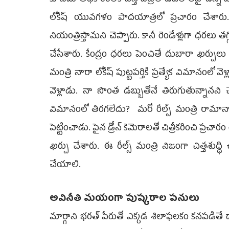
లోకేష్ యువ‌గ‌ళం పాద‌యాత్ర‌లో ప్ర‌చారం చేశారు. 
నియంత్రిస్తామ‌ని చెప్పారు. కానీ రెండేళ్లుగా ధ‌ర‌లు త‌గ్
చేసేశారు. కేంద్రం ధ‌ర‌లు పెంచితే దుబారా ఖ‌ర్చులు త‌
మంత్రి నారా లోకేష్ పుట్ట‌ప‌ర్తికి ప్ర‌త్యేక విమానంలో వె
వెళ్లాడు. నా సొంత డ‌బ్బుతోనే తిరుగుతున్నాన‌ని చెప్ప
విమానంలో తిర‌గ‌లేదు? మ‌రో రీల్స్ మంత్రి రామానాయ
పెట్టించాడు. పైన డ్రోన్ కెమెరాల‌తో చిత్రీక‌రించి ప్రచారం 
ఖర్చు చేశారు. ఈ రీల్స్ మంత్రి నిజంగా చిత్త‌శుద్ధి ఉం
చేయాలి.
అవినీతి మ‌యంగా పుష్క‌రాల ప‌నులు
మార్గాని భ‌ర‌త్ పేరుతో ఎక్క‌డ శిలాఫ‌ల‌కం క‌న‌ప‌డితే దాన