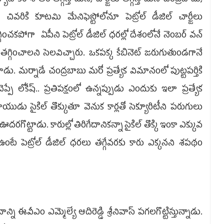
చివ‌రికి కూట‌మి మేనిఫెస్టోలోనూ పెట్రోల్ డీజిల్ చార్జీలు
గించ‌క‌పోగా ఏపీని పెట్రోల్ డీజిల్ ధ‌ర‌ల్లో దేశంలోనే నెంబ‌ర్ వ‌న్
గ్గించాల‌ని సెల‌విచ్చారు. ఒక‌ప‌క్క కేబినెట్ జ‌రుగుతుండ‌గానే
ళ్లాడు. మ‌ర్నాడే చంద్రబాబు మ‌రో ప్ర‌త్యేక విమానంలో పుట్ట‌ప‌ర్తికి
ే లోకేష్‌.. ప్ర‌తిప‌క్షంలో ఉన్న‌ప్పుడు ఎందుకు ఇలా ప్ర‌త్యేక
ుడు సైకిల్ తొక్కుతూ వెనుక కార్లతో సెక్యూరిటీని ప‌రుగులు
ఊద‌ర‌గొట్టాడు. కారుల్లో తిరిగేదానిక‌న్నా సైకిల్ తొక్కి ఇంకా ఎక్కువ
టే పెట్రోల్ డీజిల్ ధ‌ర‌లు త‌గ్గేవ‌ర‌కు కారు ఎక్క‌న‌ని శ‌ప‌థం
్ని ఈవీఎం ఎమ్మెల్యే ఆదిరెడ్డి శ్రీనివాస్ ప‌గ‌ల‌గొట్టిస్తున్నాడు.