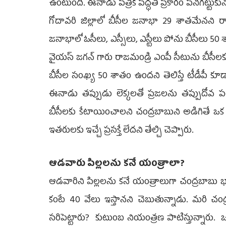
ఉంటుంది. ఈనాడు పత్రిక ప‌ద్ధ‌తి ప్ర‌కారం ప‌నిగ‌ట్టుకుని బ
గోదావ‌రి జిల్లాలో బీసీల జ‌నాభా 29 శాత‌మేన‌ని రా
జ‌నాభాలో ఓసీలు, ఎస్సీలు, ఎస్టీలు పోను బీసీలు 50 శా
వైయ‌స్ జ‌గ‌న్ గారు రాజ‌మండ్రి ఎంపీ సీటును బీసీల‌
బీసీల సంఖ్య 50 శాతం ఉంద‌ని తెలిస్తే టీడీపీ కూడా
ఈనాడు త‌ప్పుడు లెక్క‌ల‌తో ప్ర‌జ‌ల‌ను త‌ప్పుదోవ ప
బీసీల‌కు కేటాయించాల‌ని చంద్ర‌బాబుని అడిగితే ఒక సీ
ఇత‌రుల‌కు ఇచ్చే ప్ర‌స‌క్తే లేద‌ని తేల్చి చెప్పారు.
ఆడ‌వారు పిల్ల‌ల‌ను క‌నే యంత్రాలా?
ఆడ‌వారిని పిల్ల‌ల‌ను కనే యంత్రాలుగా చంద్ర‌బాబు భా
కంటే 40 వేలు ఇస్తాన‌ని చెబుతున్నాడు. మ‌రి చంద
స‌రిపెట్టారు? కుటుంబ నియంత్ర‌ణ పాటిస్తున్నారు. ఒక‌రి