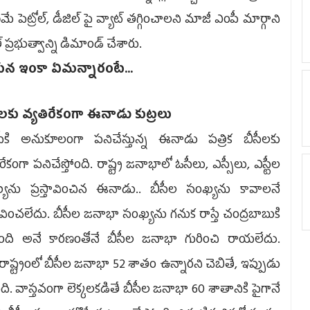
‌ణ‌మే పెట్రోల్‌, డీజిల్ పై వ్యాట్ త‌గ్గించాల‌ని మాజీ ఎంపీ మార్గాని
్ ప్ర‌భుత్వాన్ని డిమాండ్ చేశారు.
న ఇంకా ఏమ‌న్నారంటే...
ల‌కు వ్య‌తిరేకంగా ఈనాడు కుట్ర‌లు
పీకి అనుకూలంగా ప‌నిచేస్తున్న ఈనాడు ప‌త్రిక బీసీల‌కు
ిరేకంగా ప‌నిచేస్తోంది. రాష్ట్ర జ‌నాభాలో ఓసీలు, ఎస్సీలు, ఎస్టీల
య‌ను ప్ర‌స్తావించిన ఈనాడు.. బీసీల సంఖ్య‌ను కావాల‌నే
్తావించ‌లేదు. బీసీల జ‌నాభా సంఖ్య‌ను గ‌నుక రాస్తే చంద్ర‌బాబుకి
ంది అనే కార‌ణంతోనే బీసీల జ‌నాభా గురించి రాయ‌లేదు.
రం రాష్ట్రంలో బీసీల జ‌నాభా 52 శాతం ఉన్నార‌ని చెబితే, ఇప్పుడు
ి. వాస్త‌వంగా లెక్క‌లక‌డితే బీసీల జ‌నాభా 60 శాతానికి పైగానే