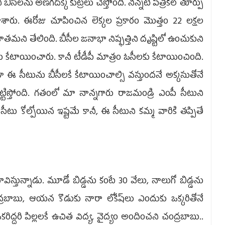
ీసీల‌ను అణ‌గదొక్కే కుట్ర‌లు చేస్తోంది. నిన్న‌టి ప‌త్రిక‌లో తూర్పు
శారు. ఈరోజు చూపించిన లెక్క‌ల ప్ర‌కారం మొత్తం 22 ల‌క్ష‌ల
త‌మ‌ని తేలింది. బీసీల జ‌నాభా నిష్ఫ‌త్తిని దృష్టిలో ఉంచుకుని
కు కేటాయించారు. కానీ టీడీపీ మాత్రం ఓసీల‌కు కేటాయించింది.
 ఈ సీటును బీసీల‌కే కేటాయించాల్సి వ‌స్తుంద‌నే అక్క‌సుతోనే
‌ట్టిస్తోంది. గ‌తంలో మా నాన్నగారు రాజ‌మండ్రి ఎంపీ సీటుని
టు కోల్పోయిన ఇష్ట‌మే కానీ, ఈ సీటుని క‌మ్మ వారికి త‌ప్పితే
విస్తున్నాడు. మూడో బిడ్డ‌ను కంటే 30 వేలు, నాలుగో బిడ్డ‌ను
్ర‌బాబు, ఆయ‌న కొడుకు నారా లోకేష్‌లు ఎందుకు ఒక్క‌రితోనే
ద్ద‌రి పిల్ల‌ల‌కే ఉచిత విద్య‌, వైద్యం అందించ‌ని చంద్ర‌బాబు..