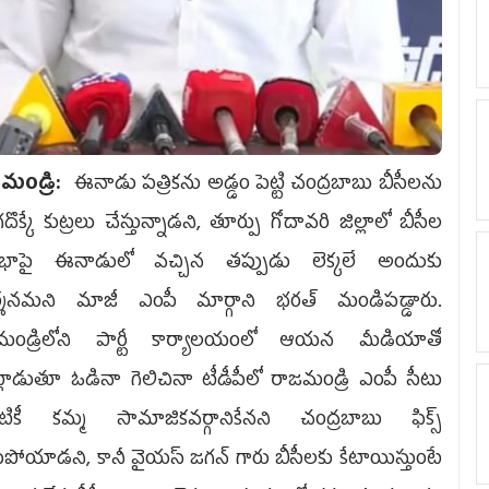
‌మండ్రి:
ఈనాడు ప‌త్రిక‌ను అడ్డం పెట్టి చంద్ర‌బాబు బీసీల‌ను
ొక్కే కుట్ర‌లు చేస్తున్నాడ‌ని, తూర్పు గోదావ‌రి జిల్లాలో బీసీల
ాభాపై ఈనాడులో వ‌చ్చిన త‌ప్పుడు లెక్క‌లే అందుకు
ర్శ‌న‌మ‌ని మాజీ ఎంపీ మార్గాని భ‌ర‌త్ మండిప‌డ్డారు.
‌మండ్రిలోని పార్టీ కార్యాల‌యంలో ఆయ‌న మీడియాతో
లాడుతూ ఓడినా గెలిచినా టీడీపీలో రాజ‌మండ్రి ఎంపీ సీటు
‌టికీ క‌మ్మ సామాజిక‌వ‌ర్గానికేన‌ని చంద్ర‌బాబు ఫిక్స్
ోయాడ‌ని, కానీ వైయ‌స్ జ‌గ‌న్ గారు బీసీల‌కు కేటాయిస్తుంటే