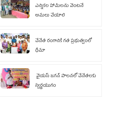
ఎన్నికల హామీలను వెంటనే
అమలు చేయాలి
చేనేత రంగానికి గత ప్రభుత్వంలో
ధీమా
వైయ‌స్ జగన్ పాలనలో చేనేతలకు
స్వర్ణయుగం