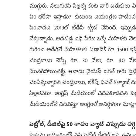
ముగ్గురు, న‌లుగురేసి పిల్ల‌ల్ని కంటే వారి బ‌తుకుల
ఏం భ‌రోసా ఇస్తాడు? కుటుంబ నియంత్ర‌ణ పాటించ‌డం
పెంచాడ‌ని 2013లో టీడీపీ ట్వీట్ చేసింది. ఇప్పుడు 
చేస్తున్నాడు. ఆడబిడ్డ నిధి పేరిట ఒక్కో మ‌హిళ‌కు న
గురించి అడిగితే మ‌హిళ‌ల‌కు ఏడాదికి రూ. 1500 ఇస్త
చంద్ర‌బాబు చెప్పే రూ. 30 వేలు, రూ. 40 
మునిగిపోయిన‌ట్టే. ఆనాడు వైయ‌స్ జ‌గ‌న్ గారు ప్ర‌భు
చంపేస్తున్నార‌ని చంద్ర‌బాబు, లోకేష్, ప‌వ‌న్ క‌ళ్యాణ్‌
పిల్ల‌లెవ‌రూ ఇంగ్లిష్ మీడియంలో చ‌ద‌వ‌కూడ‌ద‌ని కు
మీడియంలోనే చ‌దివిస్తూ ఆంగ్లంలో అన‌ర్గ‌ళంగా మాట్లాడ
పెట్రోల్, డీజిల్‌పై 50 శాతం వ్యాట్ ఎప్పుడు త‌గ్గ
కూట‌మి అధికారంలోకి వ‌స్తే పెట్రోల్ డీజిల్ ల‌పై ఉన్న వ్