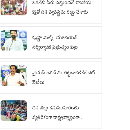
జగన్‌కు పేరు వస్తుందనే రాజకీయ
కక్షతో దిశ వ్య‌వ‌స్థ‌ను రద్దు చేశారు
కృష్ణా మిల్క్‌ యూనియన్‌
నిర్వీర్యానికి ప్రభుత్వం కుట్ర
వైయ‌స్ జగన్‌ ను తిట్టడానికే కేబినెట్‌
భేటీలు
దిశ బిల్లు ఉపసంహరణకు
వ్యతిరేకంగా రాష్ట్రవ్యాప్తంగా
వైయ‌స్ఆర్‌సీపీ మహిళా విభాగం