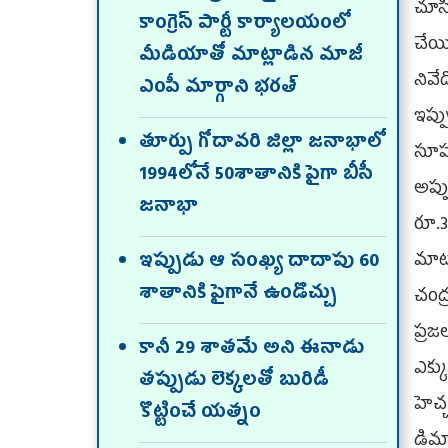
చూసి
కాంగ్రెస్ పార్టీ కార్యాల‌యంలో
చేయి
మీడియాతో మాట్లాడిన మాజీ
నివే
ఎంపీ మార్గాని భ‌ర‌త్
ఇప్ప
తూర్పు గోదావ‌రి జిల్లా జనాభాలో
సూప‌
1994లోనే 50శాతానికి పైగా బీసీ
అప్ప
జ‌నాభా
రూ.3
మాట 
ఇప్పుడు ఆ సంఖ్య దాదాపు 60
శాతానికి పైగానే ఉండొచ్చు
చంద్
ప్ర‌
కానీ 29 శాత‌మే అని ఈనాడు
ఎక్క
త‌ప్పుడు లెక్క‌ల‌తో బురిడీ
హెచ్
కొట్టించే య‌త్నం
డిమా