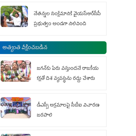
ఆందోళనలు
నేతన్నల సంక్షేమానికి వైయ‌స్ఆర్‌సీపీ
ప్రభుత్వం అండగా నిలిచింది
అత్యంత వీక్షించబడిన
జగన్‌కు పేరు వస్తుందనే రాజకీయ
కక్షతో దిశ వ్య‌వ‌స్థ‌ను రద్దు చేశారు
డీఎస్సీ అక్రమాలపై సీబీఐ విచారణ
జరపాలి