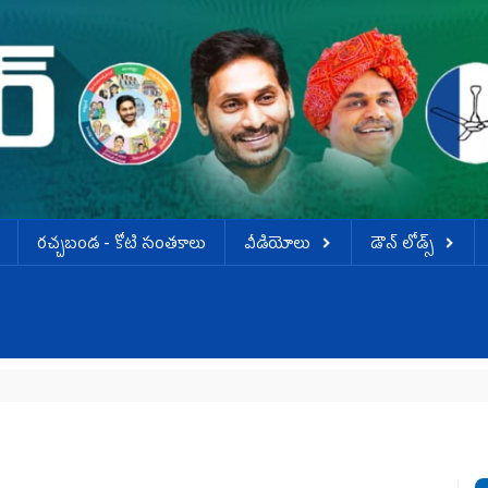
ర‌చ్చ‌బండ‌ - కోటి సంత‌కాలు
వీడియోలు
డౌన్ లోడ్స్
జగన