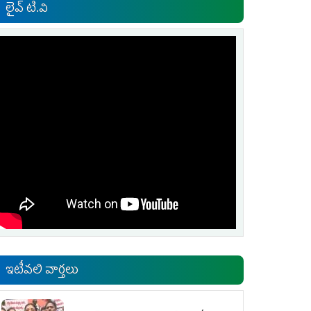
లైవ్ టి.వి
ఇటీవలి వార్తలు