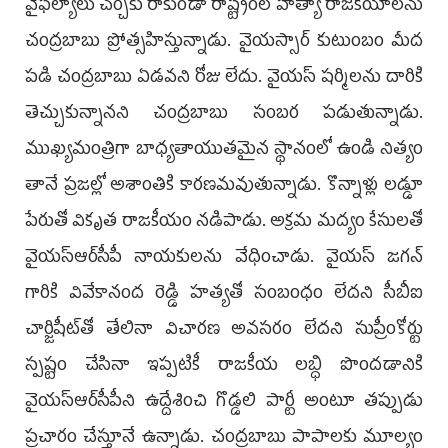
వైఫ‌ల్యాలు చ‌ర్చ‌కు రాకుండా రాష్ట్రంలో హ‌త్యా రాజ‌కీయాల‌ను
చంద్ర‌బాబు ప్రోత్స‌హిస్తున్నాడు. వైయ‌స్సార్ కుటుంబం మీద
పడి చంద్ర‌బాబు ఏడ‌వ‌ని రోజు లేదు. వైయ‌స్ ష‌ర్మిలను దారికి
తెచ్చుకున్నాన‌ని చంద్ర‌బాబు సంబ‌ర ప‌డుతున్నాడు.
ముఖ్య‌మంత్రిగా బాధ్య‌తాయుత‌మైన స్థానంలో ఉండి నిత్యం
తానే ప్ర‌జ‌ల్లో అశాంతికి కార‌ణ‌మ‌వుతున్నాడు. కొన్నాళ్లు ల‌డ్డూ
పేరుతో వికృత రాజ‌కీయం న‌డిపాడు. అక్ర‌మ మ‌ద్యం కేసుల‌తో
వైయ‌స్ఆర్‌సీపీ నాయకుల‌ను వేధించాడు. వైయ‌స్ జ‌గ‌న్
గారికి వివేకానంద రెడ్డి హ‌త్య‌తో సంబంధం లేద‌ని సీబీఐ
చార్జిషీట్‌తో తేలినా విచార‌ణ అవ‌స‌రం లేదని సుప్రీంకోర్టు
స్ప‌ష్టం చేసినా ఇప్ప‌టికీ రాజ‌కీయ ల‌బ్ధి పొందడానికి
వైయ‌స్ఆర్‌సీపీని ఉద్దేశించి గొడ్డ‌లి పార్టీ అంటూ త‌ప్పుడు
ప్ర‌చారం చేస్తూనే ఉన్నాడు. చంద్ర‌బాబు పాపాల‌కు మూల్యం