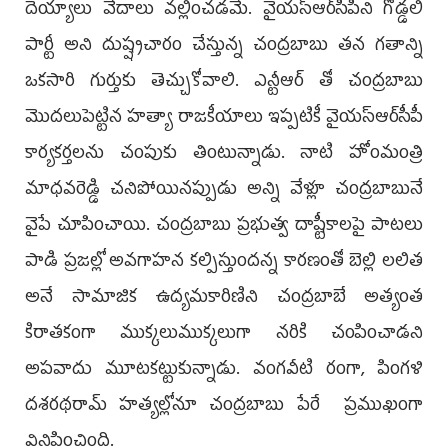
దెయ్యాలు వేదాలు వ‌ల్లించ‌డ‌మే. వైయ‌స్ఆర్‌సీపీని గొడ్డ‌లి
పార్టీ అని దుష్ష్ర‌చారం చేస్తున్న చంద్ర‌బాబు త‌న గ‌తాన్ని
ఒక‌సారి గుర్తుకు తెచ్చుకోవాలి. ఎన్టీఆర్ తో చంద్ర‌బాబు
మొద‌లుపెట్టిన హ‌త్యా రాజ‌కీయాలు ఇప్ప‌టికీ వైయ‌స్ఆర్‌సీపీ
కార్య‌కర్త‌ల‌ను చంపుకు తింటున్నాడు. నాటి హోంమంత్రి
మాధ‌వ‌రెడ్డి చ‌నిపోయిన‌ప్పుడు అన్ని వేళ్లూ చంద్ర‌బాబునే
వైపే చూపించాయి. చంద్ర‌బాబు ప్ర‌భుత్వ దాష్టీకాల‌పై పాట‌లు
పాడి ప్ర‌జ‌ల్లో అవ‌గాహ‌న క‌ల్పిస్తుంద‌న్న కార‌ణంతో బెల్లి ల‌లిత
అనే సామాజిక ఉద్య‌మకారిణిని చంద్ర‌బాబే అత్యంత
కిరాత‌కంగా ముక్క‌లుముక్క‌లుగా నరికి చంపించాడ‌ని
అపవాదు మూట‌క‌ట్టుకున్నాడు. వంగ‌వీటి రంగా, పింగ‌ళి
ద‌శ‌రథ‌రామ్ హ‌త్య‌ల్లోనూ చంద్ర‌బాబు పేరే ప్ర‌ముఖంగా
వినిపించింది.