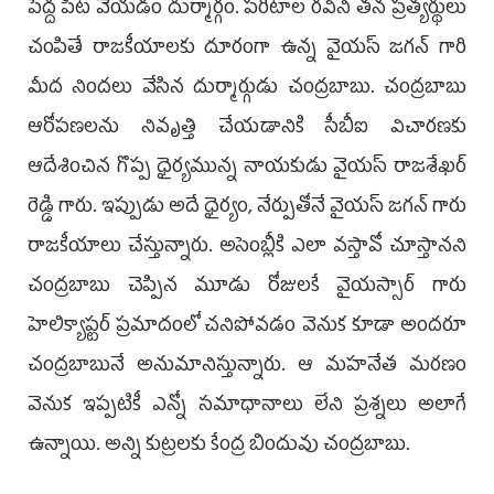
పెద్ద పీట వేయ‌డం దుర్మార్గం. ప‌రిటాల ర‌విని త‌న ప్ర‌త్య‌ర్థులు
చంపితే రాజ‌కీయాల‌కు దూరంగా ఉన్న వైయ‌స్ జ‌గ‌న్ గారి
మీద నింద‌లు వేసిన దుర్మార్గుడు చంద్ర‌బాబు. చంద్రబాబు
ఆరోప‌ణ‌ల‌ను నివృత్తి చేయ‌డానికి సీబీఐ విచార‌ణ‌కు
ఆదేశించిన గొప్ప ధైర్య‌మున్న నాయ‌కుడు వైయ‌స్ రాజ‌శేఖ‌ర్
రెడ్డి గారు. ఇప్పుడు అదే ధైర్యం, నేర్పుతోనే వైయ‌స్ జ‌గ‌న్ గారు
రాజ‌కీయాలు చేస్తున్నారు. అసెంబ్లీకి ఎలా వ‌స్తావో చూస్తాన‌ని
చంద్ర‌బాబు చెప్పిన మూడు రోజుల‌కే వైయ‌స్సార్ గారు
హెలిక్యాప్ట‌ర్ ప్ర‌మాదంలో చ‌నిపోవ‌డం వెనుక కూడా అంద‌రూ
చంద్ర‌బాబునే అనుమానిస్తున్నారు. ఆ మ‌హ‌నేత మ‌ర‌ణం
వెనుక ఇప్ప‌టికీ ఎన్నో స‌మాధానాలు లేని ప్ర‌శ్న‌లు అలాగే
ఉన్నాయి. అన్ని కుట్ర‌ల‌కు కేంద్ర బిందువు చంద్ర‌బాబు.