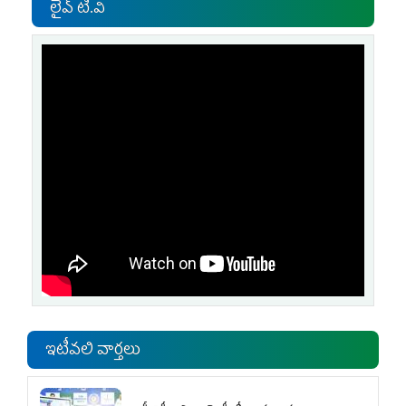
లైవ్ టి.వి
ఇటీవలి వార్తలు