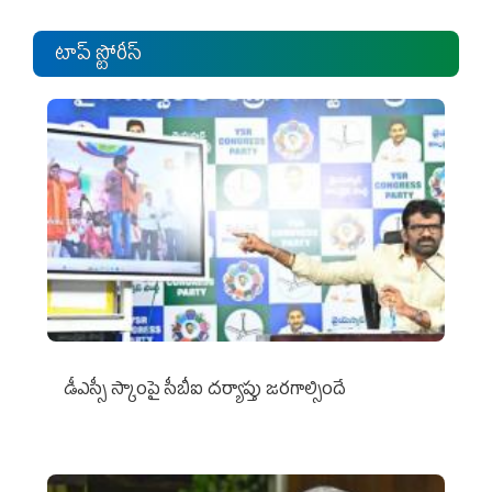
టాప్ స్టోరీస్
డీఎస్సీ స్కాంపై సీబీఐ దర్యాప్తు జరగాల్సిందే