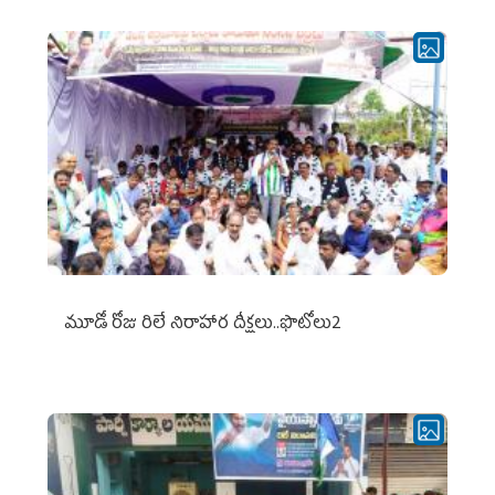
మూడో రోజు రిలే నిరాహార దీక్షలు..ఫొటోలు2