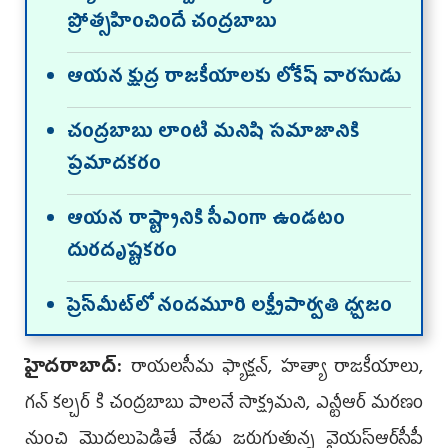
ప్రోత్స‌హించిందే చంద్ర‌బాబు
ఆయ‌న క్షుద్ర రాజ‌కీయాలకు లోకేష్ వార‌సుడు
చంద్ర‌బాబు లాంటి మ‌నిషి స‌మాజానికి
ప్ర‌మాద‌కరం
ఆయ‌న రాష్ట్రానికి సీఎంగా ఉండ‌టం
దుర‌దృష్ట‌క‌రం
ప్రెస్‌మీట్‌లో నంద‌మూరి ల‌క్ష్మీపార్వ‌తి ధ్వ‌జం
హైద‌రాబాద్‌:
రాయ‌ల‌సీమ ఫ్యాక్ష‌న్‌, హ‌త్యా రాజ‌కీయాలు,
గ‌న్ క‌ల్చ‌ర్ కి చంద్ర‌బాబు పాల‌నే సాక్ష్య‌మ‌ని, ఎన్టీఆర్ మ‌ర‌ణం
నుంచి మొద‌లుపెడితే నేడు జ‌రుగుతున్న వైయ‌స్ఆర్‌సీపీ