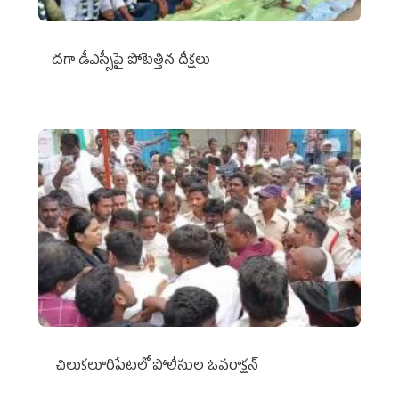
దగా డీఎస్సీపై పోటెత్తిన దీక్షలు
చిలుక‌లూరిపేట‌లో పోలీసుల ఓవ‌రాక్ష‌న్‌