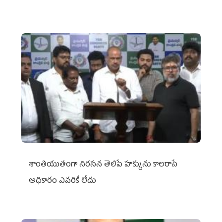
శాంతియుతంగా నిరసన తెలిపే హక్కును కాలరాసే
అధికారం ఎవరికీ లేదు