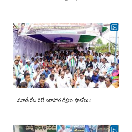
మూడో రోజు రిలే నిరాహార దీక్షలు..ఫొటోలు2