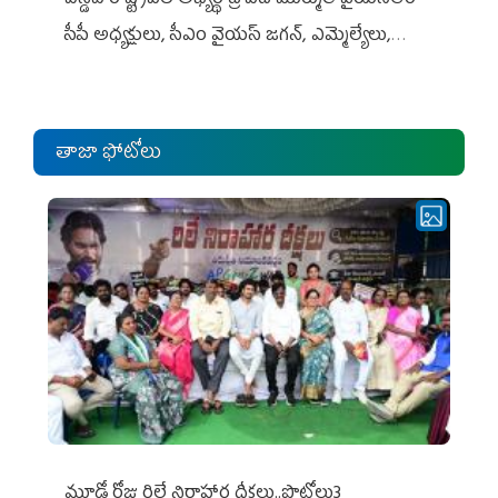
ఎన్డీఏ రాష్ట్ర‌ప‌తి అభ్య‌ర్థి ద్రౌప‌ది ముర్ముతో వైయ‌స్ఆర్
సీపీ అధ్య‌క్షులు, సీఎం వైయ‌స్ జ‌గ‌న్, ఎమ్మెల్యేలు,
ఎంపీల స‌మావేశం
తాజా ఫోటోలు
మూడో రోజు రిలే నిరాహార దీక్షలు..ఫొటోలు3