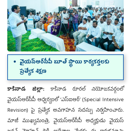
వైయ‌స్ఆర్‌సీపీ బూత్ స్థాయి కార్యకర్తలకు
ప్రత్యేక శిక్షణ
కాకినాడ జిల్లా:
కాకినాడ రూరల్ నియోజకవర్గంలో
వైయ‌స్ఆర్‌సీపీ ఆధ్వర్యంలో ‘ఎస్‌ఐఆర్’ (Special Intensive
Revision) పై ప్రత్యేక అవగాహన సదస్సు నిర్వహించారు.
మాజీ ముఖ్యమంత్రి, వైయ‌స్ఆర్‌సీపీ అధ్యక్షుడు వైయ‌స్