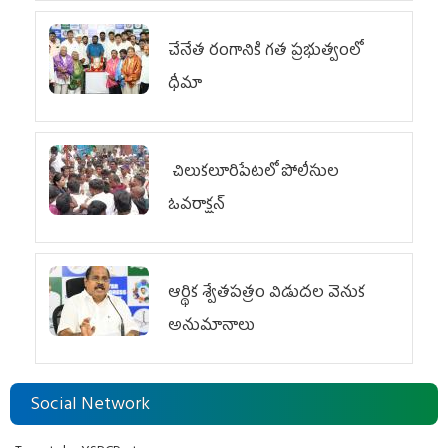
చేనేత రంగానికి గత ప్రభుత్వంలో
ధీమా
చిలుక‌లూరిపేట‌లో పోలీసుల
ఓవ‌రాక్ష‌న్‌
ఆర్థిక శ్వేతపత్రం విడుదల వెనుక
అనుమానాలు
Social Network