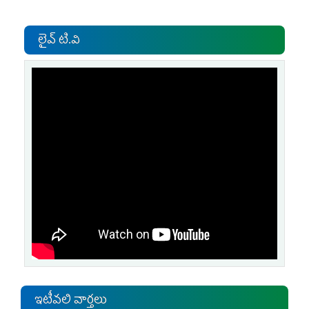
లైవ్ టి.వి
ఇటీవలి వార్తలు