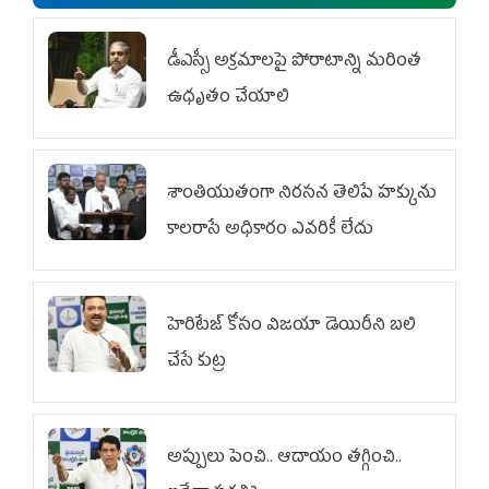
డీఎస్సీ అక్రమాలపై పోరాటాన్ని మరింత
ఉధృతం చేయాలి
శాంతియుతంగా నిరసన తెలిపే హక్కును
కాలరాసే అధికారం ఎవరికీ లేదు
హెరిటేజ్ కోసం విజయా డెయిరీని బలి
చేసే కుట్ర‌
అప్పులు పెంచి.. ఆదాయం తగ్గించి..