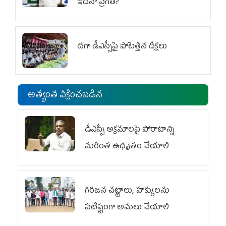
ఇదేనా ప్రగతి?
దగా డీఎస్సీపై పోటెత్తిన దీక్షలు
అత్యంత వీక్షించబడిన
డీఎస్సీ అక్రమాలపై పోరాటాన్ని
మరింత ఉధృతం చేయాలి
గిరిజన చట్టాలు, హక్కులను
పటిష్టంగా అమలు చేయాలి