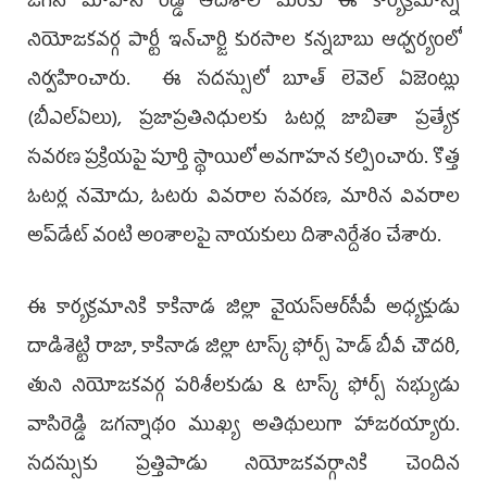
జ‌గ‌న్ మోహ‌న్ రెడ్డి ఆదేశాల మేరకు ఈ కార్యక్రమాన్ని
నియోజకవర్గ పార్టీ ఇన్‌చార్జి కుర‌సాల క‌న్న‌బాబు ఆధ్వర్యంలో
నిర్వహించారు. ఈ సదస్సులో బూత్ లెవెల్ ఏజెంట్లు
(బీఎల్‌ఏలు), ప్రజాప్రతినిధులకు ఓటర్ల జాబితా ప్రత్యేక
సవరణ ప్రక్రియపై పూర్తి స్థాయిలో అవగాహన కల్పించారు. కొత్త
ఓటర్ల నమోదు, ఓటరు వివరాల సవరణ, మారిన వివరాల
అప్‌డేట్ వంటి అంశాలపై నాయకులు దిశానిర్దేశం చేశారు.
ఈ కార్యక్రమానికి కాకినాడ జిల్లా వైయ‌స్ఆర్‌సీపీ అధ్యక్షుడు
దాడిశెట్టి రాజా, కాకినాడ జిల్లా టాస్క్ ఫోర్స్ హెడ్ బీవీ చౌద‌రి,
తుని నియోజకవర్గ పరిశీలకుడు & టాస్క్ ఫోర్స్ సభ్యుడు
వాసిరెడ్డి జ‌గ‌న్నాథం ముఖ్య అతిథులుగా హాజరయ్యారు.
సదస్సుకు ప్రత్తిపాడు నియోజకవర్గానికి చెందిన