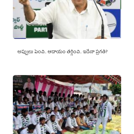
అప్పులు పెంచి.. ఆదాయం తగ్గించి.. ఇదేనా ప్రగతి?