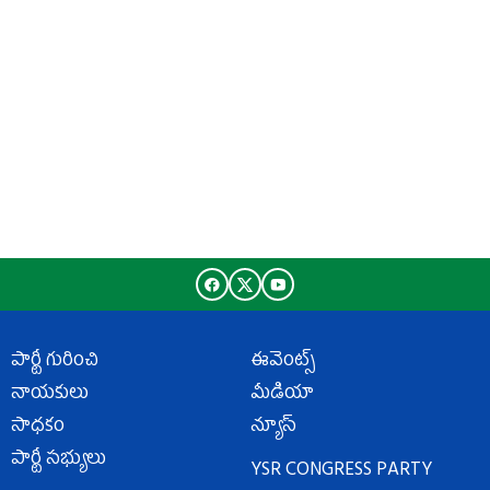
పార్టీ గురించి
ఈవెంట్స్
నాయకులు
మీడియా
సాధకం
న్యూస్
పార్టీ సభ్యులు
YSR CONGRESS PARTY