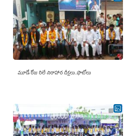
మూడో రోజు రిలే నిరాహార దీక్షలు..ఫొటోలు