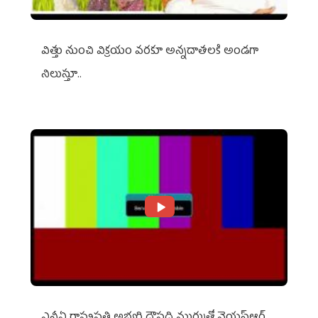
విత్తు నుంచి విక్రయం వరకూ అన్నదాతలకి అండగా
నిలుస్తూ..