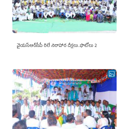
వైయ‌స్ఆర్‌సీపీ రిలే నిరాహార దీక్షలు..ఫొటోలు 2