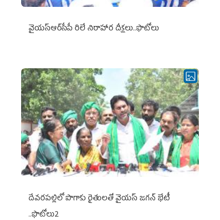
వైయ‌స్ఆర్‌సీపీ రిలే నిరాహార దీక్షలు..ఫొటోలు
దేవరపల్లిలో పొగాకు రైతులతో వైయస్ జగన్ భేటీ
..ఫొటోలు2