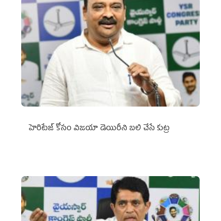
హెరిటేజ్ కోసం విజయా డెయిరీని బలి చేసే కుట్ర‌