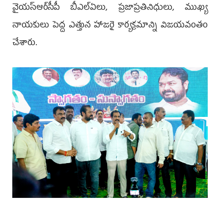
వైయ‌స్ఆర్‌సీపీ బీఎల్‌ఏలు, ప్రజాప్రతినిధులు, ముఖ్య
నాయకులు పెద్ద ఎత్తున హాజరై కార్యక్రమాన్ని విజయవంతం
చేశారు.