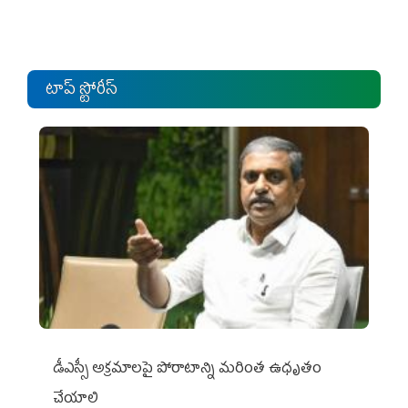
టాప్ స్టోరీస్
డీఎస్సీ అక్రమాలపై పోరాటాన్ని మరింత ఉధృతం
చేయాలి