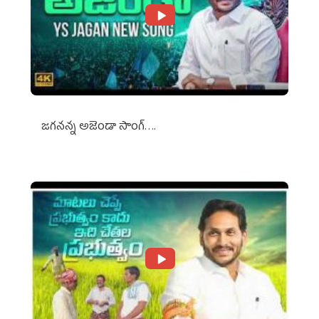
జగనన్న అజెండా సాంగ్….