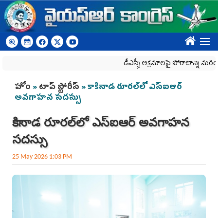
Skip to main content
????
డీఎస్సీ అక్రమాలపై పోరాటాన్ని మరింత ఉ
You are here
హోం
»
టాప్ స్టోరీస్
» కాకినాడ రూరల్‌లో ఎస్‌ఐఆర్
అవగాహన సదస్సు
కాకినాడ రూరల్‌లో ఎస్‌ఐఆర్ అవగాహన
సదస్సు
25 May 2026 1:03 PM