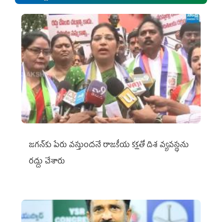
జగన్‌కు పేరు వస్తుందనే రాజకీయ కక్షతో దిశ వ్య‌వ‌స్థ‌ను
రద్దు చేశారు