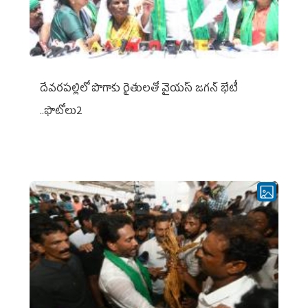
దేవరపల్లిలో పొగాకు రైతులతో వైయస్ జగన్ భేటీ
..ఫొటోలు2