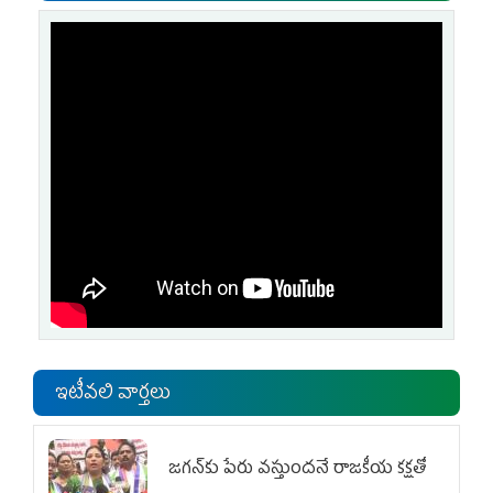
ఇటీవలి వార్తలు
జగన్‌కు పేరు వస్తుందనే రాజకీయ కక్షతో