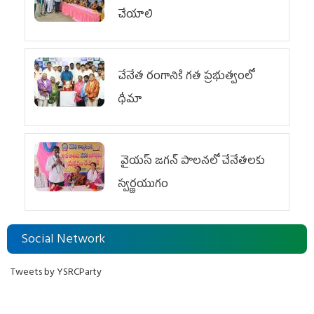
చేయాలి
చేనేత రంగానికి గత ప్రభుత్వంలో
ధీమా
వైయ‌స్ జగన్ పాలనలో చేనేతలకు
స్వర్ణయుగం
Social Network
Tweets by YSRCParty