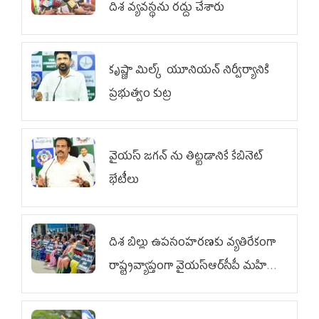
దిశ వ్య‌వ‌స్థ‌ను రద్దు చేశారు
కృష్ణా మిల్క్‌ యూనియన్‌ నిర్వీర్యానికి
ప్రభుత్వం కుట్ర
వైయ‌స్ జగన్‌ ను తిట్టడానికే కేబినెట్‌
భేటీలు
దిశ బిల్లు ఉపసంహరణకు వ్యతిరేకంగా
రాష్ట్రవ్యాప్తంగా వైయ‌స్ఆర్‌సీపీ మహిళా
విభాగం ఆందోళనలు