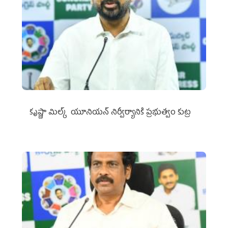
కృష్ణా మిల్క్‌ యూనియన్‌ నిర్వీర్యానికి ప్రభుత్వం కుట్ర