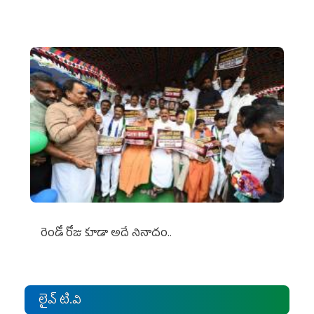
రెండో రోజు కూడా అదే నినాదం..
లైవ్ టి.వి