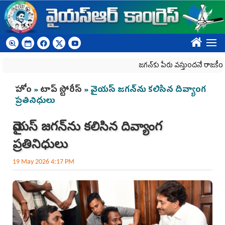
Skip to main content
????
జగన్‌కు పేరు వస్తుందనే రాజకీయ కక్షతో దిశ
You are here
హోం
»
టాప్ స్టోరీస్
» వైయస్‌ జగన్‌ను కలిసిన దివ్యాంగ
ప్రతినిధులు
వైయస్‌ జగన్‌ను కలిసిన దివ్యాంగ
ప్రతినిధులు
19 May 2026 4:17 PM