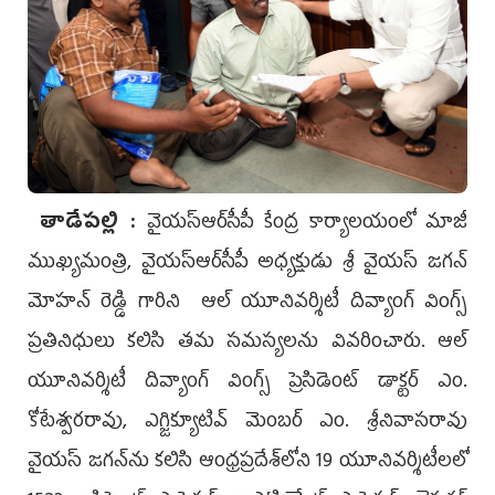
తాడేపల్లి :
వైయ‌స్ఆర్‌సీపీ కేంద్ర కార్యాలయంలో మాజీ
ముఖ్యమంత్రి, వైయ‌స్ఆర్‌సీపీ అధ్యక్షుడు శ్రీ వైయ‌స్ జ‌గ‌న్
మోహ‌న్ రెడ్డి గారిని ఆల్ యూనివర్శిటీ దివ్యాంగ్ వింగ్స్
ప్రతినిధులు కలిసి తమ సమస్యలను వివరించారు. ఆల్
యూనివర్శిటీ దివ్యాంగ్ వింగ్స్ ప్రెసిడెంట్ డాక్టర్ ఎం.
కోటేశ్వరరావు, ఎగ్జిక్యూటివ్ మెంబర్ ఎం. శ్రీనివాసరావు
వైయస్ జగన్‌ను కలిసి ఆంధ్రప్రదేశ్‌లోని 19 యూనివర్శిటీలలో