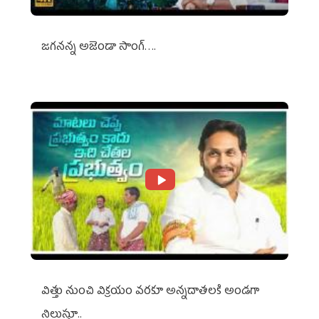
జగనన్న అజెండా సాంగ్….
విత్తు నుంచి విక్రయం వరకూ అన్నదాతలకి అండగా
నిలుస్తూ..