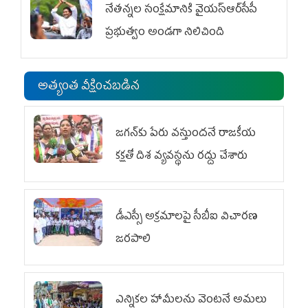
నేతన్నల సంక్షేమానికి వైయ‌స్ఆర్‌సీపీ
ప్రభుత్వం అండగా నిలిచింది
అత్యంత వీక్షించబడిన
జగన్‌కు పేరు వస్తుందనే రాజకీయ
కక్షతో దిశ వ్య‌వ‌స్థ‌ను రద్దు చేశారు
డీఎస్సీ అక్రమాలపై సీబీఐ విచారణ
జరపాలి
ఎన్నికల హామీలను వెంటనే అమలు