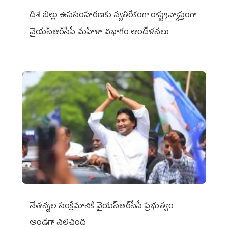
దిశ బిల్లు ఉపసంహరణకు వ్యతిరేకంగా రాష్ట్రవ్యాప్తంగా
వైయ‌స్ఆర్‌సీపీ మహిళా విభాగం ఆందోళనలు
నేతన్నల సంక్షేమానికి వైయ‌స్ఆర్‌సీపీ ప్రభుత్వం
అండగా నిలిచింది