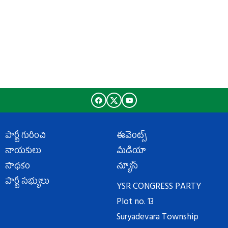
పార్టీ గురించి
ఈవెంట్స్
నాయకులు
మీడియా
సాధకం
న్యూస్
పార్టీ సభ్యులు
YSR CONGRESS PARTY
Plot no. 13
Suryadevara Township