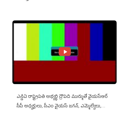
ఎన్డీఏ రాష్ట్ర‌ప‌తి అభ్య‌ర్థి ద్రౌప‌ది ముర్ముతో వైయ‌స్ఆర్
సీపీ అధ్య‌క్షులు, సీఎం వైయ‌స్ జ‌గ‌న్, ఎమ్మెల్యేలు,
ఎంపీల స‌మావేశం