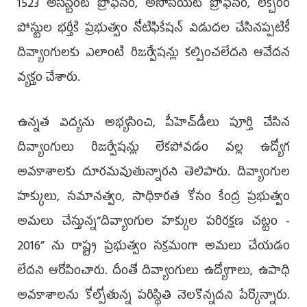
1523 అసిస్టెంట్ ప్రొఫెసర్, అసోసియేట్ ప్రొఫెసర్, లెక్చరర్
పోస్టుల భర్తీకి ప్రభుత్వం నోటిఫికేషన్ విడుదల చేసినప్పటికీ
దివ్యాంగులకు ఎలాంటి రిజర్వేషన్లు కల్పించలేదని ఆవేదన
వ్యక్తం చేశారు.
ఉన్నత విద్యను అభ్యసించి, పీహెచ్‌డీలు పూర్తి చేసిన
దివ్యాంగులు రిజర్వేషన్లు లేకపోవడం వల్ల ఉద్యోగ
అవకాశాలకు దూరమవుతున్నారని తెలిపారు. దివ్యాంగుల
హక్కులు, సమానత్వం, సాధికారత కోసం కేంద్ర ప్రభుత్వం
అమలు చేస్తున్న“దివ్యాంగుల హక్కుల పరిరక్షణ చట్టం -
2016” ను రాష్ట్ర ప్రభుత్వం సక్రమంగా అమలు చేయడం
లేదని ఆరోపించారు. దీంతో దివ్యాంగులు ఉద్యోగాలు, ఉపాధి
అవకాశాలను కోల్పోతున్న పరిస్థితి నెలకొన్నదని పేర్కొన్నారు.