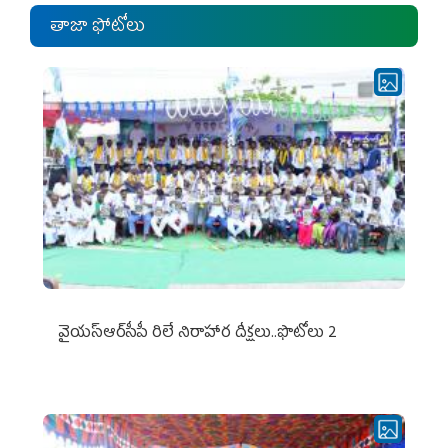
తాజా ఫోటోలు
వైయ‌స్ఆర్‌సీపీ రిలే నిరాహార దీక్షలు..ఫొటోలు 2