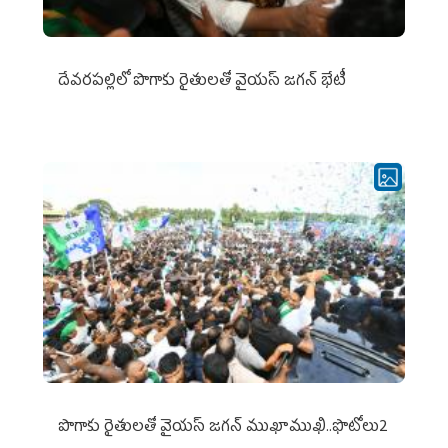
దేవరపల్లిలో పొగాకు రైతులతో వైయస్ జగన్ భేటీ
పొగాకు రైతుల‌తో వైయ‌స్ జ‌గ‌న్ ముఖాముఖి..ఫొటోలు2