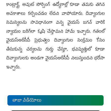
కాంట్రాక్ట్, అవుట్ సోర్సింగ్ ఉద్యోగాల్లో కూడా తమకు తగిన
అవకాశాలు కల్పించడం లేదని వాపోయారు. దివ్యాంగుల
సమస్యలను సావధానంగా విన్న వైయస్ జగన్ వారికి
న్యాయం జరిగేలా కృషి చేస్తామని హామీ ఇచ్చారు. గతంలో
వైయ‌స్ఆర్‌సీపీ ప్రభుత్వం దివ్యాంగుల సంక్షేమం కోసం
తీసుకున్న చర్యలను గుర్తు చేస్తూ, భవిష్యత్తులో కూడా
దివ్యాంగులకు అండగా వైయ‌స్ఆర్‌సీపీ నిలుస్తుందని భరోసా
ఇచ్చారు.
తాజా వీడియోలు