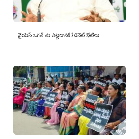
వైయ‌స్ జగన్‌ ను తిట్టడానికే కేబినెట్‌ భేటీలు