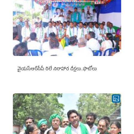
వైయ‌స్ఆర్‌సీపీ రిలే నిరాహార దీక్షలు..ఫొటోలు