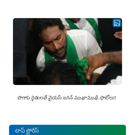
పొగాకు రైతుల‌తో వైయ‌స్ జ‌గ‌న్ ముఖాముఖి..ఫొటోలు1
టాప్ స్టోరీస్