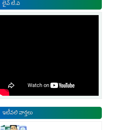
లైవ్ టి.వి
ఇటీవలి వార్తలు