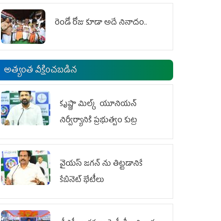
రెండో రోజు కూడా అదే నినాదం..
అత్యంత వీక్షించబడిన
కృష్ణా మిల్క్‌ యూనియన్‌
నిర్వీర్యానికి ప్రభుత్వం కుట్ర
వైయ‌స్ జగన్‌ ను తిట్టడానికే
కేబినెట్‌ భేటీలు