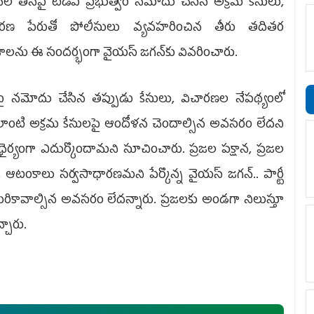
ల తనపై టీడీపీ ప్రభుత్వం నమోదు చేసిన అక్రమ కేసులు,
ారణ పేరుతో పోలీసులు వ్యవహరించిన తీరు తదితర
లను ఈ సందర్భంగా వైయస్ జగన్‌కు వివరించారు.
ై నమోదు చేసిన తప్పుడు కేసులు, విచారణల నేపథ్యంలో
 అలాంటి అక్రమ కేసులపై ఆందోళన చెందాల్సిన అవసరం లేదని
ైర్యంగా ఎదుర్కొందామని సూచించారు. ప్రజల పక్షాన, ప్రజల
ఆటంకాలు సర్వసాధారణమని పేర్కొన్న వైయస్ జగన్.. పార్టీ
ికావాల్సిన అవసరం లేదన్నారు. ప్రజలకు అండగా నిలుస్తూ
చారు.