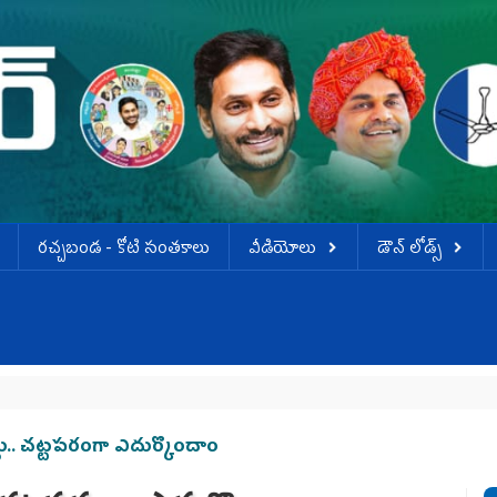
ర‌చ్చ‌బండ‌ - కోటి సంత‌కాలు
వీడియోలు
డౌన్ లోడ్స్
కృ
ు.. చట్టపరంగా ఎదుర్కొందాం