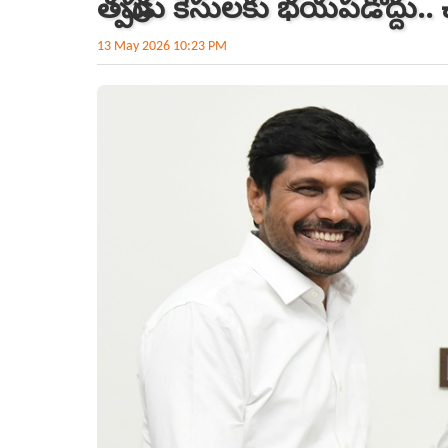
తప్పుడు కేసులకు భయపడొద్దు.
13 May 2026 10:23 PM