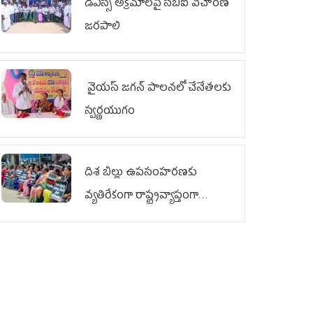
డీఎస్సీ అక్రమాలపై సీబీఐ విచారణ
జరపాలి
వైయ‌స్ జగన్ పాలనలో చేనేతలకు
స్వర్ణయుగం
దిశ బిల్లు ఉపసంహరణకు
వ్యతిరేకంగా రాష్ట్రవ్యాప్తంగా
వైయ‌స్ఆర్‌సీపీ మహిళా విభాగం
ఆందోళనలు