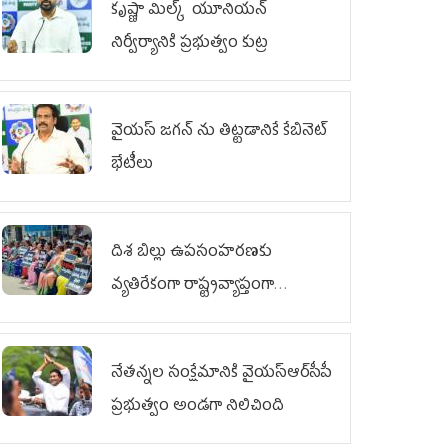
కృష్ణా మిల్క్‌ యూనియన్‌
నిర్వీర్యానికి ప్రభుత్వం కుట్ర
వైయ‌స్ జగన్‌ ను తిట్టడానికే కేబినెట్‌
భేటీలు
దిశ బిల్లు ఉపసంహరణకు
వ్యతిరేకంగా రాష్ట్రవ్యాప్తంగా
వైయ‌స్ఆర్‌సీపీ మహిళా విభాగం
ఆందోళనలు
నేతన్నల సంక్షేమానికి వైయ‌స్ఆర్‌సీపీ
ప్రభుత్వం అండగా నిలిచింది