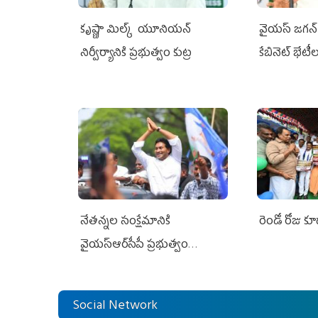
కృష్ణా మిల్క్‌ యూనియన్‌
వైయ‌స్ జగన్‌ 
నిర్వీర్యానికి ప్రభుత్వం కుట్ర
కేబినెట్‌ భేటీ
నేతన్నల సంక్షేమానికి
రెండో రోజు క
వైయ‌స్ఆర్‌సీపీ ప్రభుత్వం
అండగా నిలిచింది
Social Network