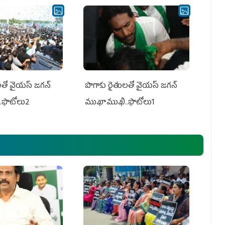
తో వైయ‌స్ జ‌గ‌న్
పొగాకు రైతుల‌తో వైయ‌స్ జ‌గ‌న్
.ఫొటోలు2
ముఖాముఖి..ఫొటోలు1