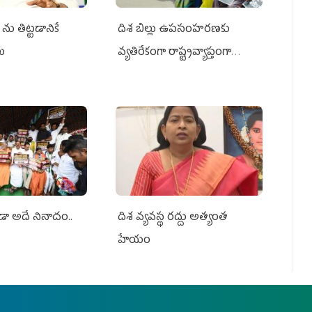
ను తిట్టడానికే
దిశ బిల్లు ఉపసంహరణకు
లు
వ్యతిరేకంగా రాష్ట్రవ్యాప్తంగా
వైయ‌స్ఆర్‌సీపీ మహిళా విభాగం
ఆందోళనలు
ూడా అదే నినాదం..
దిశ వ్యవస్థ రద్దు అత్యంత
హేయం