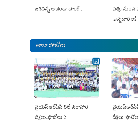
జగనన్న అజెండా సాంగ్….
విత్తు నుంచి
అన్నదాతలకి 
తాజా ఫోటోలు
వైయ‌స్ఆర్‌సీపీ రిలే నిరాహార
వైయ‌స్ఆర్‌సీ
దీక్షలు..ఫొటోలు 2
దీక్షలు..ఫొటో