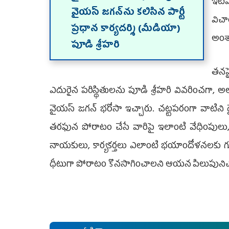
ఇటీవ
వైయస్‌ జగన్‌ను కలిసిన పార్టీ
విచ
ప్రధాన కార్యదర్శి (మీడియా)
అంశా
పూడి శ్రీహరి
తనప
ఎదురైన పరిస్థితులను పూడి శ్రీహరి వివరించగా,
వైయస్ జగన్ భరోసా ఇచ్చారు. చట్టపరంగా వాటిని ధ
తరఫున పోరాటం చేసే వారిపై ఇలాంటి వేధింపులు, 
నాయకులు, కార్యకర్తలు ఎలాంటి భయాందోళనలకు గుర
ధీటుగా పోరాటం కొనసాగించాలని ఆయన పిలుపునిచ్