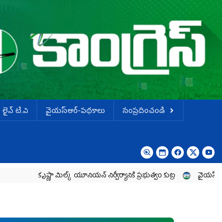
లైవ్ టి.వి
వైయస్ఆర్-పథకాలు
సంప్రదించండి
ష్ణా మిల్క్‌ యూనియన్‌ నిర్వీర్యానికి ప్రభుత్వం కుట్ర
వైయ‌స్ జగన్‌ ను తిట్టడానిక