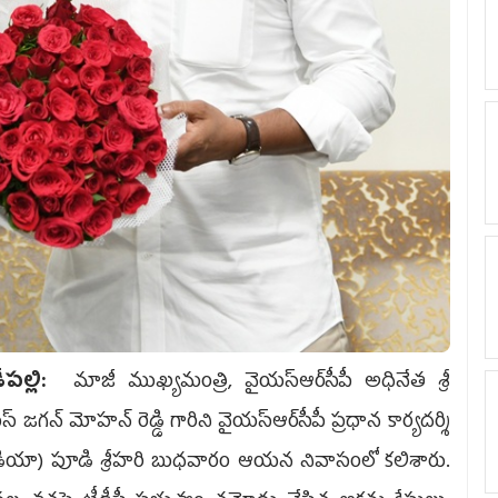
ేపల్లి:
మాజీ ముఖ్యమంత్రి, వైయ‌స్ఆర్‌సీపీ అధినేత శ్రీ
్ జ‌గ‌న్ మోహ‌న్ రెడ్డి గారిని వైయ‌స్ఆర్‌సీపీ ప్రధాన కార్యదర్శి
డియా) పూడి శ్రీహరి బుధవారం ఆయన నివాసంలో కలిశారు.