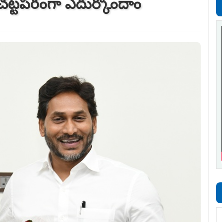
. చట్టపరంగా ఎదుర్కొందాం