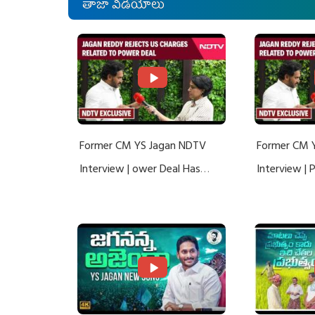
తాజా వీడియోలు
Former CM YS Jagan NDTV
Former CM 
Interview | ower Deal Has
Interview |
Nothing To Do With Adani: YS
Nothing To 
Jagan Rejects US Charges
Jagan Rejec