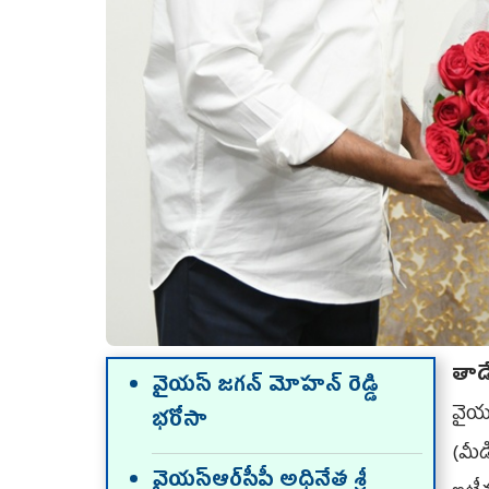
తాడ
వైయ‌స్ జ‌గ‌న్ మోహ‌న్ రెడ్డి
వైయ‌స
భ‌రోసా
(మీ
వైయ‌స్ఆర్‌సీపీ అధినేత శ్రీ