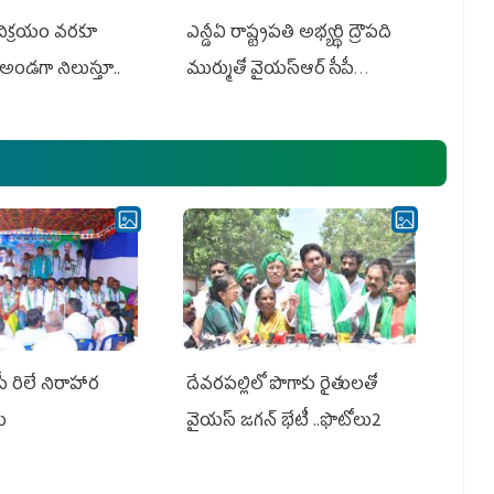
 విక్రయం వరకూ
ఎన్డీఏ రాష్ట్ర‌ప‌తి అభ్య‌ర్థి ద్రౌప‌ది
అండగా నిలుస్తూ..
ముర్ముతో వైయ‌స్ఆర్ సీపీ
అధ్య‌క్షులు, సీఎం వైయ‌స్ జ‌గ‌న్,
ఎమ్మెల్యేలు, ఎంపీల స‌మావేశం
పీ రిలే నిరాహార
దేవరపల్లిలో పొగాకు రైతులతో
లు
వైయస్ జగన్ భేటీ ..ఫొటోలు2