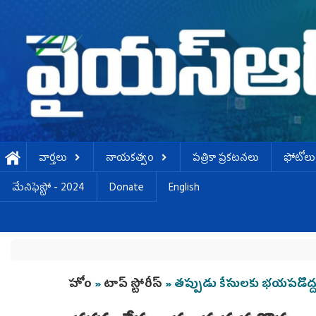
Skip to main content
వార్తలు
నాయకత్వం
పత్రికా ప్రకటనలు
ఫోటోలు
మేనిఫెస్టో - 2024
Donate
English
You are here
హోం
»
టాప్ స్టోరీస్
» తప్పుడు కేసులకు భయపడొద్ద