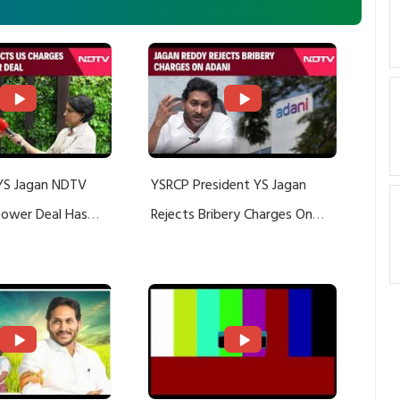
YS Jagan NDTV
YSRCP President YS Jagan
 Power Deal Has
Rejects Bribery Charges On
Do With Adani: YS
Adani, Threatens Defamation
ts US Charges
Suit Against Media Groups