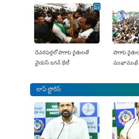
దేవరపల్లిలో పొగాకు రైతులతో
పొగాకు రైతుల‌
వైయస్ జగన్ భేటీ
ముఖాముఖి.
టాప్ స్టోరీస్