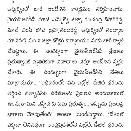
ఆధ్వర్యంలో భారీ ఆందోళన కార్యక్రమం నిర్వహించారు.
వైయ‌స్ఆర్‌సీపీ మాజీ ఎమ్మెల్యే శిల్పా రవిచంద్ర కిషోర్‌రెడ్డి,
మాజీ ఎంపీ పోచ బ్రహ్మానందరెడ్డి ఆధ్వర్యంలో నంద్యాల
నూనెపల్లి నుంచి జిల్లా కలెక్టర్ కార్యాలయం వరకు భారీ ర్యాలీ
చేపట్టారు. ఈ సందర్భంగా వైయ‌స్ఆర్‌సీపీ శ్రేణులు
ప్రభుత్వానికి వ్యతిరేకంగా నినాదాలు చేస్తూ ఆందోళన వ్యక్తం
చేశారు. ఈ సందర్భంగా వైయ‌స్ఆర్‌సీపీ నేతలు
మాట్లాడుతూ.. “అధికారంలోకి వస్తే పెట్రోల్, డీజిల్ ధరలను
తగ్గించి నిత్యావసర సరుకులను ప్రజలకు అందుబాటులో
ఉంచుతామని చెప్పిన కూటమి ప్రభుత్వం.. ఇప్పుడు ప్రజలపై
భారాలు మోపుతోంది” అంటూ మండిపడ్డారు. “దేశంలో
ఎక్కడా లేనివిధంగా ఆంధ్రప్రదేశ్‌లోనే పెట్రోల్, డీజిల్ ధరలను