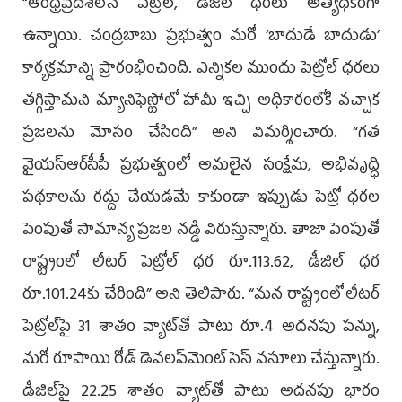
“ఆంధ్రప్రదేశ్‌లోనే పెట్రోల్, డీజిల్ ధరలు అత్యధికంగా
ఉన్నాయి. చంద్రబాబు ప్రభుత్వం మరో ‘బాదుడే బాదుడు’
కార్యక్రమాన్ని ప్రారంభించింది. ఎన్నికల ముందు పెట్రోల్ ధరలు
తగ్గిస్తామని మ్యానిఫెస్టోలో హామీ ఇచ్చి అధికారంలోకి వచ్చాక
ప్రజలను మోసం చేసింది” అని విమర్శించారు. “గత
వైయ‌స్ఆర్‌సీపీ ప్రభుత్వంలో అమలైన సంక్షేమ, అభివృద్ధి
పథకాలను రద్దు చేయడమే కాకుండా ఇప్పుడు పెట్రో ధరల
పెంపుతో సామాన్య ప్రజల నడ్డి విరుస్తున్నారు. తాజా పెంపుతో
రాష్ట్రంలో లీటర్ పెట్రోల్ ధర రూ.113.62, డీజిల్ ధర
రూ.101.24కు చేరింది” అని తెలిపారు. “మన రాష్ట్రంలో లీటర్
పెట్రోల్‌పై 31 శాతం వ్యాట్‌తో పాటు రూ.4 అదనపు పన్ను,
మరో రూపాయి రోడ్ డెవలప్‌మెంట్ సెస్ వసూలు చేస్తున్నారు.
డీజిల్‌పై 22.25 శాతం వ్యాట్‌తో పాటు అదనపు భారం