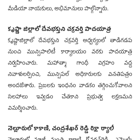
మీడియా నాయకులు, అభిమానులు పాల్గొన్నారు.
కృష్ణా జిల్లాలో దేవభక్తుని చక్రవర్తి పాదయాత్ర
కృష్ణాజిల్లాలో దేవభక్తుని చక్రవర్తి ఆధ్వర్యంలో తాడిగడప
నుంచి మున్సిపాలిటీ కార్యాలయం వరకు పాదయాత్ర
నిర్వహించారు. మహాత్మా గాంధీ విగ్రహం వద్ద
నివాళులర్పించి, మున్సిపల్ అధికారులకు వినతిపత్రం
అందజేశారు. ప్రజలకు ఇంధనం వాడకం తగ్గించుకోవాలని
సలహాలు ఇవ్వడం చేతకాని ప్రభుత్వ లక్షణమని
విమర్శించారు.
నెల్లూరులో కాకాణి, చంద్రశేఖర్ రెడ్డి రిక్షా ర్యాలీ