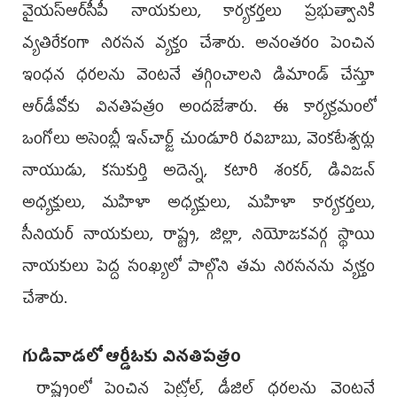
వైయ‌స్ఆర్‌సీపీ నాయకులు, కార్యకర్తలు ప్రభుత్వానికి
వ్యతిరేకంగా నిరసన వ్యక్తం చేశారు. అనంతరం పెంచిన
ఇంధన ధరలను వెంటనే తగ్గించాలని డిమాండ్ చేస్తూ
ఆర్‌డీవోకు వినతిపత్రం అందజేశారు. ఈ కార్యక్రమంలో
ఒంగోలు అసెంబ్లీ ఇన్‌చార్జ్ చుండూరి రవిబాబు, వెంకటేశ్వర్లు
నాయుడు, కసుకుర్తి అదెన్న, కటారి శంకర్, డివిజన్
అధ్యక్షులు, మహిళా అధ్యక్షులు, మహిళా కార్యకర్తలు,
సీనియర్ నాయకులు, రాష్ట్ర, జిల్లా, నియోజకవర్గ స్థాయి
నాయకులు పెద్ద సంఖ్యలో పాల్గొని తమ నిరసనను వ్యక్తం
చేశారు.
గుడివాడలో ఆర్డీఓకు వినతిపత్రం
రాష్ట్రంలో పెంచిన పెట్రోల్, డీజిల్ ధరలను వెంటనే