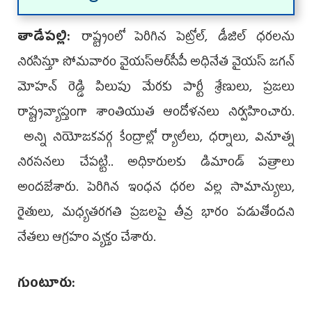
తాడేప‌ల్లి:
రాష్ట్రంలో పెరిగిన పెట్రోల్, డీజిల్ ధరలను
నిరసిస్తూ సోమ‌వారం వైయ‌స్ఆర్‌సీపీ అధినేత వైయ‌స్ జ‌గ‌న్
మోహ‌న్ రెడ్డి పిలుపు మేర‌కు పార్టీ శ్రేణులు, ప్ర‌జ‌లు
రాష్ట్రవ్యాప్తంగా శాంతియుత ఆందోళనలు నిర్వహించారు.
అన్ని నియోజకవర్గ కేంద్రాల్లో ర్యాలీలు, ధర్నాలు, వినూత్న
నిరసనలు చేపట్టి.. అధికారులకు డిమాండ్ పత్రాలు
అందజేశారు. పెరిగిన ఇంధన ధరల వల్ల సామాన్యులు,
రైతులు, మధ్యతరగతి ప్రజలపై తీవ్ర భారం పడుతోందని
నేతలు ఆగ్రహం వ్యక్తం చేశారు.
గుంటూరు: