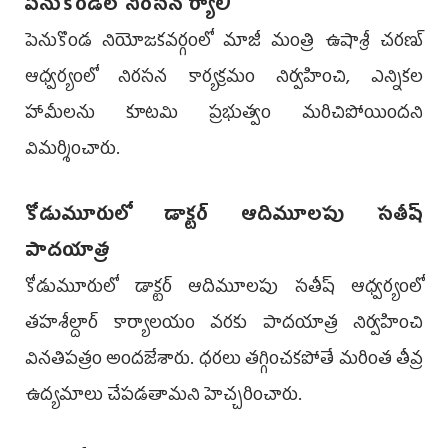
పెనుకొండలో నిర‌స‌న ర్యాలీ
పెనుకొండ నియోజకవర్గంలో మాజీ మంత్రి ఉషాశ్రీ చరణ్
ఆధ్వర్యంలో నిరసన కార్యక్రమం నిర్వహించి, ఎన్నికల
హామీలను కూటమి ప్రభుత్వం మరిచిపోయిందని
విమర్శించారు.
కోడుమూరులో డాక్టర్ ఆదిమూలపు సతీష్
పాదయాత్ర
కోడుమూరులో డాక్టర్ ఆదిమూలపు సతీష్ ఆధ్వర్యంలో
తహశీల్దార్ కార్యాలయం వరకు పాదయాత్ర నిర్వహించి
వినతిపత్రం అందజేశారు. ధరలు తగ్గించకపోతే మరింత తీవ్ర
ఉద్యమాలు చేపడతామని హెచ్చరించారు.