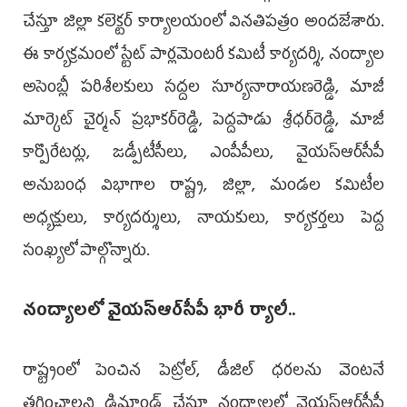
చేస్తూ జిల్లా కలెక్టర్ కార్యాలయంలో వినతిపత్రం అందజేశారు.
ఈ కార్యక్రమంలో స్టేట్ పార్లమెంటరీ కమిటీ కార్యదర్శి, నంద్యాల
అసెంబ్లీ పరిశీలకులు సద్దల సూర్యనారాయణరెడ్డి, మాజీ
మార్కెట్ చైర్మన్ ప్రభాకర్‌రెడ్డి, పెద్దపాడు శ్రీధర్‌రెడ్డి, మాజీ
కార్పొరేటర్లు, జడ్పీటీసీలు, ఎంపీపీలు, వైయ‌స్ఆర్‌సీపీ
అనుబంధ విభాగాల రాష్ట్ర, జిల్లా, మండల కమిటీల
అధ్యక్షులు, కార్యదర్శులు, నాయకులు, కార్యకర్తలు పెద్ద
సంఖ్యలో పాల్గొన్నారు.
నంద్యాలలో వైయ‌స్ఆర్‌సీపీ భారీ ర్యాలీ..
రాష్ట్రంలో పెంచిన పెట్రోల్, డీజిల్ ధరలను వెంటనే
తగ్గించాలని డిమాండ్ చేస్తూ నంద్యాలలో వైయ‌స్ఆర్‌సీపీ