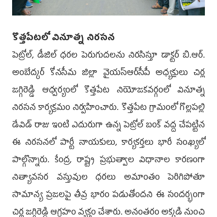
కొత్తపేటలో వినూత్న నిరసన
పెట్రోల్, డీజిల్ ధరల పెరుగుదలను నిరసిస్తూ డాక్టర్ బి.ఆర్.
అంబేద్కర్ కోనసీమ జిల్లా వైయ‌స్ఆర్‌సీపీ అధ్యక్షులు చిర్ల
జగ్గిరెడ్డి ఆధ్వర్యంలో కొత్తపేట నియోజకవర్గంలో వినూత్న
నిరసన కార్యక్రమం నిర్వహించారు. కొత్తపేట గ్రామంలో గొల్లపల్లి
డేవిడ్ రాజు ఇంటి ఎదురుగా ఉన్న పెట్రోల్ బంక్ వద్ద చేపట్టిన
ఈ నిరసనలో పార్టీ నాయకులు, కార్యకర్తలు భారీ సంఖ్యలో
పాల్గొన్నారు. కేంద్ర, రాష్ట్ర ప్రభుత్వాల విధానాల కారణంగా
నిత్యావసర వస్తువుల ధరలు అమాంతం పెరిగిపోతూ
సామాన్య ప్రజలపై తీవ్ర భారం పడుతోందని ఈ సందర్భంగా
చిర్ల జగ్గిరెడ్డి ఆగ్రహం వ్యక్తం చేశారు. అనంతరం అక్కడి నుంచి