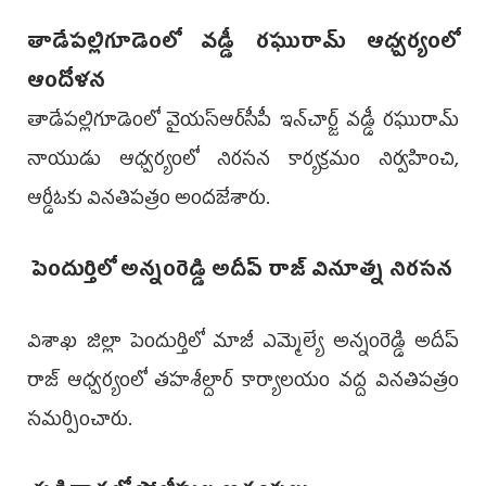
తాడేపల్లిగూడెంలో వడ్డీ రఘురామ్ ఆధ్వర్యంలో
ఆందోళన
తాడేపల్లిగూడెంలో వైయ‌స్ఆర్‌సీపీ ఇన్‌చార్జ్ వడ్డీ రఘురామ్
నాయుడు ఆధ్వర్యంలో నిరసన కార్యక్రమం నిర్వహించి,
ఆర్డీఓకు వినతిపత్రం అందజేశారు.
పెందుర్తిలో అన్నంరెడ్డి అదీప్ రాజ్ వినూత్న నిరసన
విశాఖ జిల్లా పెందుర్తిలో మాజీ ఎమ్మెల్యే అన్నంరెడ్డి అదీప్
రాజ్ ఆధ్వర్యంలో తహశీల్దార్ కార్యాలయం వద్ద వినతిపత్రం
సమర్పించారు.