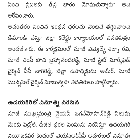
పెంచి ప్రజలకు తీవ్ర భారం మోపుతున్నారు” అని
ఆరోపించారు.
అనంతరం పెంచిన ఇంధన ధరలను వెంటనే తగ్గించాలని
డిమాండ్ చేస్తూ జిల్లా కలెక్టర్ కార్యాలయంలో వినతిపత్రం
అందజేశారు. ఈ కార్యక్రమంలో మాజీ ఎమ్మెల్యే శిల్పా రవి,
మాజీ ఎంపీ పోచ బ్రహ్మానందరెడ్డి, మాజీ స్టేట్ మార్క్‌ఫెడ్
చైర్మన్ పీపీ నాగిరెడ్డి, జిల్లా ఉపాధ్యక్షుడు అమీర్, మాజీ
మున్సిపల్ చైర్మన్ మాబున్నిసా తదితరులు పాల్గొన్నారు.
ఉదయగిరిలో వినూత్న నిరసన
మాజీ ముఖ్యమంత్రి వైయస్ జగన్‌మోహన్‌రెడ్డి పిలుపు
మేరకు పెట్రోల్, డీజిల్ ధరల పెంపును నిరసిస్తూ ఉదయగిరి
నియోజకవర్గ కేంద్రంలో వైయ‌స్ఆర్‌సీపీ ఆధ్వర్యంలో వినూత్న