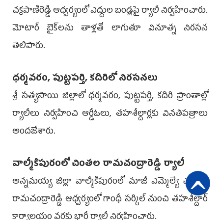
చక్రపాణిరెడ్డి ఆధ్వర్యంలో ఎద్దుల బండ్లపై ర్యాలీ నిర్వహించారు.
మోటార్ బైక్‌లను తాళ్లతో లాగుతూ వినూత్న నిరసన
తెలిపారు.
ధర్మవరం, పుట్టపర్తి, కదిరిలో నిరసనలు
శ్రీ సత్యసాయి జిల్లాలో ధర్మవరం, పుట్టపర్తి, కదిరి ప్రాంతాల్లో
ర్యాలీలు నిర్వహించి ఆర్డీఓలు, తహశీల్దార్లకు వినతిపత్రాలు
అందజేశారు.
వాల్మీకిపురంలో చింతల రామచంద్రారెడ్డి ర్యాలీ
అన్నమయ్య జిల్లా వాల్మీకిపురంలో మాజీ ఎమ్మెల్యే చింతల
రామచంద్రారెడ్డి ఆధ్వర్యంలో గాంధీ సర్కిల్ నుంచి తహశీల్దార్
కార్యాలయం వరకు భారీ ర్యాలీ నిర్వహించారు.