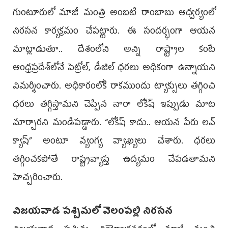
గుంటూరులో మాజీ మంత్రి అంబటి రాంబాబు ఆధ్వ‌ర్యంలో
నిర‌స‌న కార్య‌క్ర‌మం చేప‌ట్టారు. ఈ సంద‌ర్భంగా ఆయ‌న‌
మాట్లాడుతూ.. దేశంలోని అన్ని రాష్ట్రాల కంటే
ఆంధ్రప్రదేశ్‌లోనే పెట్రోల్, డీజిల్ ధరలు అధికంగా ఉన్నాయని
విమర్శించారు. అధికారంలోకి రాకముందు ట్యాక్సులు తగ్గించి
ధరలు తగ్గిస్తామని చెప్పిన నారా లోకేష్ ఇప్పుడు మాట
మార్చారని మండిపడ్డారు. “లోకేష్ కాదు.. ఆయన పేరు లవ్
క్యాష్” అంటూ వ్యంగ్య వ్యాఖ్యలు చేశారు. ధరలు
తగ్గించకపోతే రాష్ట్రవ్యాప్త ఉద్యమం చేపడతామని
హెచ్చరించారు.
విజయవాడ పశ్చిమలో వెలంపల్లి నిరసన