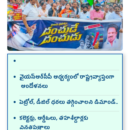
వైయస్ఆర్‌సీపీ ఆధ్వ‌ర్యంలో రాష్ట్రవ్యాప్తంగా
ఆందోళనలు
పెట్రోల్, డీజిల్ ధరలు తగ్గించాలని డిమాండ్..
కలెక్టర్లు, ఆర్డీఓలు, తహశీల్దార్లకు
వినతిపత్రాలు