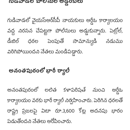
గుడివాడలో పోలీసుల అడ్డంకులు
గుడివాడలో వైయ‌స్ఆర్‌సీపీ నాయకులు ఆర్డీఓ కార్యాలయం
వద్ద నిరసన చేపట్టగా పోలీసులు అడ్డుకున్నారు. పెట్రోల్,
డీజిల్ ధరల పెంపుతో సామాన్యుడి నడుము
విరిగిపోయిందని నేతలు మండిపడ్డారు.
అనంతపురంలో భారీ ర్యాలీ
అనంతపురంలో లలిత కళాపరిషత్ నుంచి ఆర్డీఓ
కార్యాలయం వరకు భారీ ర్యాలీ నిర్వహించారు. పెరిగిన ధరలతో
రాష్ట్ర ప్రజలపై ఏటా రూ.3,600 కోట్ల అదనపు భారం
పడుతోందని నేతలు ఆరోపించారు.