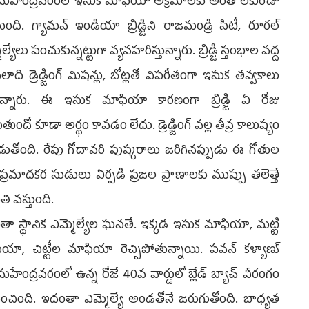
మహేంద్రవరంలో ఇసుక మాఫియా అక్రమాలకు అంతే లేకుండా
ంది. గ్యామన్‌ ఇండియా బ్రిడ్జిని రాజమండ్రి సిటీ, రూరల్‌
ల్యేలు పంచుకున్నట్టుగా వ్యవహరిస్తున్నారు. బ్రిడ్జి స్తంభాల వద్ద
ాది డ్రెడ్జింగ్‌ మిషన్లు, బోట్లతో విపరీతంగా ఇసుక తవ్వకాలు
్తున్నారు. ఈ ఇసుక మాఫియా కారణంగా బ్రిడ్జి ఏ రోజు
తుందో కూడా అర్థం కావడం లేదు. డ్రెడ్జింగ్‌ వల్ల తీవ్ర కాలుష్యం
డుతోంది. రేపు గోదావరి పుష్కరాలు జరిగినప్పుడు ఈ గోతుల
 ప్రమాదకర సుడులు ఏర్పడి ప్రజల ప్రాణాలకు ముప్పు తలెత్తే
థితి వస్తుంది.
ా స్థానిక ఎమ్మెల్యేల‌ ఘనతే. ఇక్కడ ఇసుక మాఫియా, మట్టి
యా, చిట్టీల మాఫియా రెచ్చిపోతున్నాయి. పవన్‌ కళ్యాణ్‌
హేంద్రవరంలో ఉన్న రోజే 40వ వార్డులో బ్లేడ్‌ బ్యాచ్‌ వీరంగం
టించింది. ఇదంతా ఎమ్మెల్యే అండతోనే జరుగుతోంది. బాధ్యత