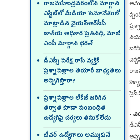
రాజమహేంద్రవరంలోని మార్గాని
అమ్
ఎస్టేట్‌లో మీడియా సమావేశంలో
స్ప
మాట్లాడిన వైయ‌స్ఆర్‌సీపీ
ప్రశ్
జాతీయ అధికార ప్ర‌తినిధి, మాజీ
నియా
ఎంపీ మార్గాని భరత్‌
జరి
నిర
డీఎస్సీ పరీక్ష రాసే వ్యక్తికే
ప్రశ్నాపత్రాల తయారీ బాధ్యతలు
రాజ‌
అప్పగిస్తారా?
క‌ళ్
ప్రెస
ప్రశ్నాపత్రాల లీకేజీ జరిగిన
తర్వాత కూడా సంబంధిత
- న
ఉద్యోగిపై చర్యలు తీసుకోలేదు
డీఎస
టీచ‌ర్‌ ఉద్యోగాలు అమ్ముకునే
అప్