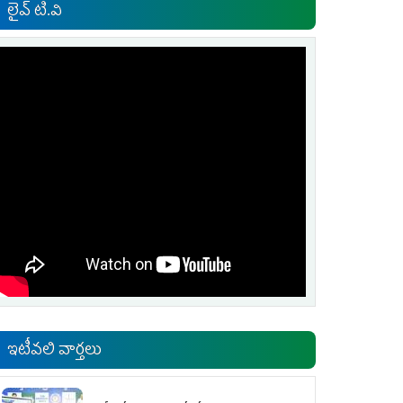
లైవ్ టి.వి
ఇటీవలి వార్తలు