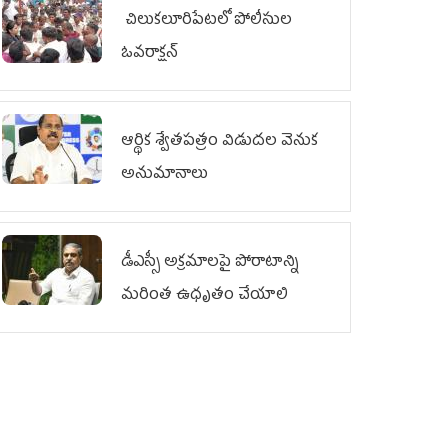
చిలుక‌లూరిపేట‌లో పోలీసుల
ఓవ‌రాక్ష‌న్‌
ఆర్థిక శ్వేతపత్రం విడుదల వెనుక
అనుమానాలు
డీఎస్సీ అక్రమాలపై పోరాటాన్ని
మరింత ఉధృతం చేయాలి