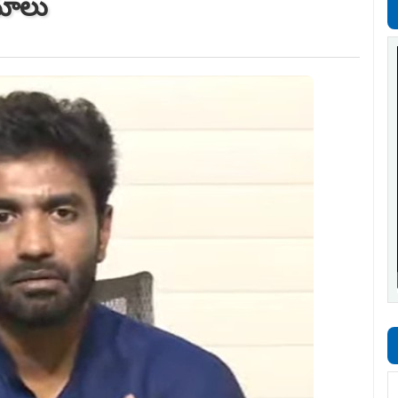
‌మాలు