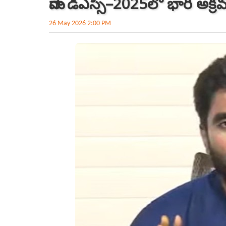
మెగా డీఎస్సీ–2025లో భారీ అక్ర
26 May 2026 2:00 PM