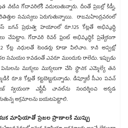
ిత నీటిని గోదావరిలోకి వదులుతున్నారు. దీంతో ప్రజల్లో కిడ్నీ,
రితిత్తుల సమస్యలు పెరుగుతున్నాయి. రాజమహేంద్రవరంలో
్‌ జగన్‌ ప్రభుత్వ హయాంలో రూ.125 కోట్లతో అభివృద్ధి
ు చేపట్టాం. గోదావరి రివర్‌ ఫ్రంట్‌ అభివృద్ధికి ప్రత్యేకంగా
2 కోట్ల నిధులతో టెండర్లు కూడా పిలిచాం. కానీ అప్పట్లో
నికల సమయం కావడంతో ఎవరూ ముందుకు రాలేదు. ఇప్పుడు
పనులను ముక్కలు ముక్కలుగా చేసి స్థానిక ఎమ్మెల్యే తన
ుడికి రూ.8 కోట్లతో కట్టబెట్టుకున్నాడు. డిప్యూటీ సీఎం పవన్‌
యాణ్‌ స్వయంగా ఎస్టీపీ చానల్‌ను సందర్శించి అక్కడ
ుతున్న అక్రమాలను బయటపెట్టాలి.
సుక మాఫియాతో ప్ర‌జ‌ల ప్రాణాల‌కే ముప్పు