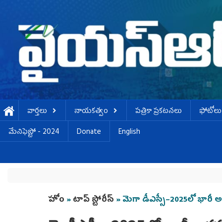
Skip to main content
వార్తలు
నాయకత్వం
పత్రికా ప్రకటనలు
ఫోటోలు
మేనిఫెస్టో - 2024
Donate
English
You are here
హోం
»
టాప్ స్టోరీస్
» మెగా డీఎస్సీ–2025లో భారీ అ