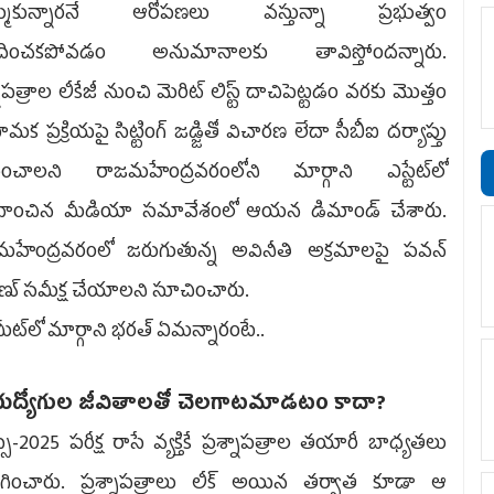
ముకున్నార‌నే ఆరోపణలు వస్తున్నా ప్రభుత్వం
ందించకపోవడం అనుమానాలకు తావిస్తోందన్నారు.
నాపత్రాల లీకేజీ నుంచి మెరిట్‌ లిస్ట్‌ దాచిపెట్టడం వరకు మొత్తం
మక ప్రక్రియపై సిట్టింగ్ జడ్జితో విచారణ లేదా సీబీఐ దర్యాప్తు
పించాలని రాజమహేంద్రవరంలోని మార్గాని ఎస్టేట్‌లో
్వహించిన మీడియా సమావేశంలో ఆయ‌న‌ డిమాండ్ చేశారు.
మ‌హేంద్ర‌వ‌రంలో జ‌రుగుతున్న అవినీతి అక్ర‌మాల‌పై ప‌వ‌న్
యాణ్ స‌మీక్ష చేయాల‌ని సూచించారు.
్‌మీట్‌లో మార్గాని భ‌ర‌త్ ఏమ‌న్నారంటే..
ిరుద్యోగుల జీవితాలతో చెలగాటమాడటం కాదా?
్సీ-2025 పరీక్ష రాసే వ్యక్తికే ప్రశ్నాపత్రాల తయారీ బాధ్యతలు
పగించారు. ప్రశ్నాపత్రాలు లీక్‌ అయిన తర్వాత కూడా ఆ