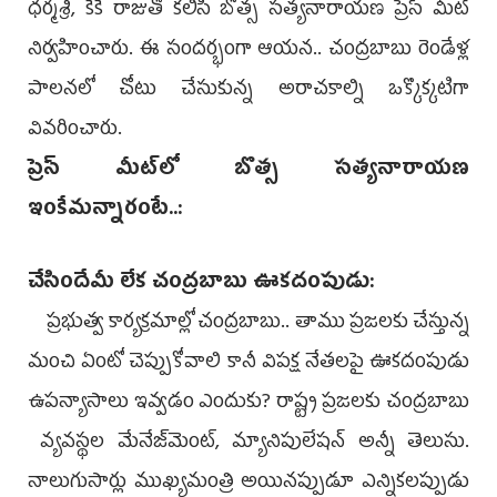
ధర్మశ్రీ, కేకే రాజుతో కలిసి బొత్స సత్యనారాయణ ప్రెస్‌ మీట్‌
నిర్వహించారు. ఈ సందర్భంగా ఆయన.. చంద్రబాబు రెండేళ్ల
పాలనలో చోటు చేసుకున్న అరాచకాల్ని ఒక్కొక్కటిగా
వివరించారు.
ప్రెస్‌ మీట్‌లో బొత్స సత్యనారాయణ
ఇంకేమన్నారంటే..:
చేసిందేమీ లేక చంద్రబాబు ఊకదంపుడు:
ప్రభుత్వ కార్యక్రమాల్లో చంద్రబాబు.. తాము ప్రజలకు చేస్తున్న
మంచి ఏంటో చెప్పుకోవాలి కానీ విపక్ష నేతలపై ఊకదంపుడు
ఉపన్యాసాలు ఇవ్వడం ఎందుకు? రాష్ట్ర ప్రజలకు చంద్రబాబు
వ్యవస్థల మేనేజ్‌మెంట్, మ్యానిపులేషన్‌ అన్నీ తెలుసు.
నాలుగుసార్లు ముఖ్యమంత్రి అయినప్పుడూ ఎన్నికలప్పుడు