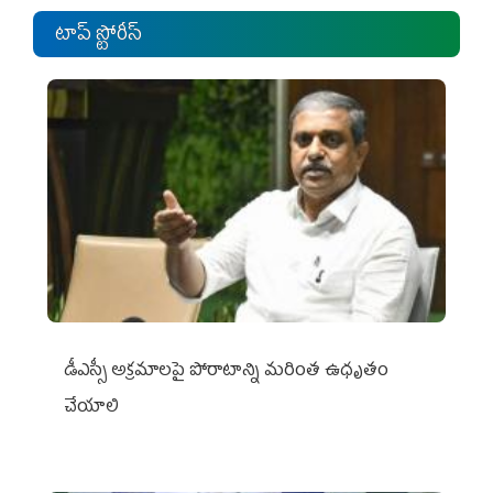
టాప్ స్టోరీస్
డీఎస్సీ అక్రమాలపై పోరాటాన్ని మరింత ఉధృతం
చేయాలి