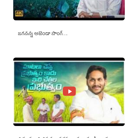
జగనన్న అజెండా సాంగ్….