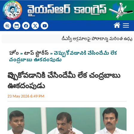
Skip to main content
????
డీఎస్సీ అక్రమాలపై పోరాటాన్ని మరింత ఉధృతం చేయ
You are here
హోం
»
టాప్ స్టోరీస్
» చెప్పుకోవడానికి చేసిందేమీ లేక
చంద్రబాబు ఊకదంపుడు
చెప్పుకోవడానికి చేసిందేమీ లేక చంద్రబాబు
ఊకదంపుడు
23 May 2026 6:49 PM