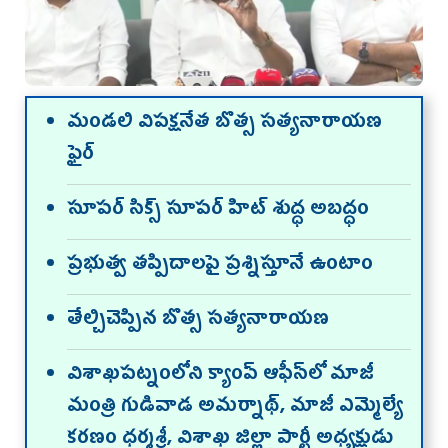
మండలి విపక్షనేత బొత్స సత్యనారాయణ
ఫైర్‌
సూపర్‌ సిక్స్‌ సూపర్‌ హిట్‌ శుద్ధ అబద్ధం
ప్రభుత్వ తప్పిదాలపై ప్రశ్నిస్తూనే ఉంటాం
తేల్చిచెప్పిన బొత్స సత్యనారాయణ
విశాఖపట్నంలోని క్యాంప్‌ ఆఫీస్‌లో మాజీ
మంత్రి గుడివాడ అమర్నాథ్, మాజీ ఎమ్మెల్యే
కరణం ధర్మశ్రీ, విశాఖ జిల్లా పార్టీ అధ్యక్షుడు