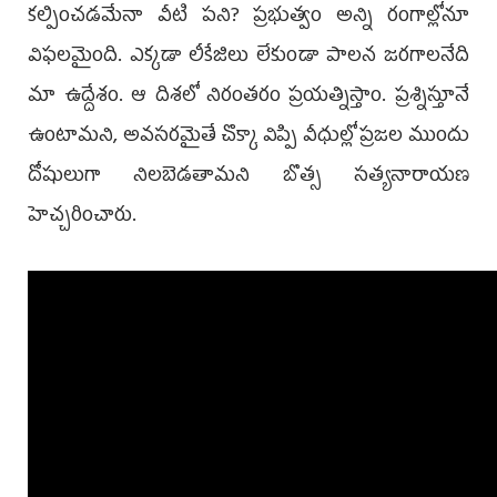
కల్పించడమేనా వీటి పని? ప్రభుత్వం అన్ని రంగాల్లోనూ
విఫలమైంది. ఎక్కడా లీకేజిలు లేకుండా పాలన జరగాలనేది
మా ఉద్దేశం. ఆ దిశలో నిరంతరం ప్రయత్నిస్తాం. ప్రశ్నిస్తూనే
ఉంటామని, అవసరమైతే చొక్కా విప్పి వీధుల్లో ప్రజల ముందు
దోషులుగా నిలబెడతామని బొత్స సత్యనారాయణ
హెచ్చరించారు.