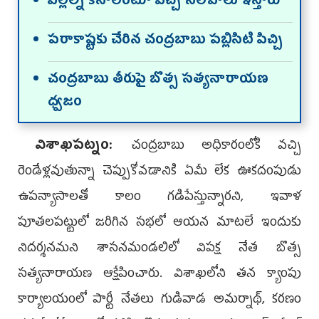
పిల్లల్ని కనాలంటూ పిచ్చి సలహాలు ఇస్తారు
పరాకాష్టకు చేరిన చంద్రబాబు పబ్లిసిటి పిచ్చి
చంద్రబాబు తీరుపై బొత్స సత్యనారాయణ
ధ్వజం
విశాఖపట్నం:
చంద్రబాబు అధికారంలోకి వచ్చి
రెండేళ్లవుతున్నా చెప్పుకోవడానికి ఏమీ లేక ఊకదంపుడు
ఉపన్యాసాలతో కాలం గడిపేస్తున్నారని, ఇవాళ
పూతలపట్టులో జరిగిన సభలో ఆయన మాటలే ఇందుకు
నిదర్శనమని శాసనమండలిలో విపక్ష నేత బొత్స
సత్యనారాయణ ఆక్షేపించారు. విశాఖలోని తన క్యాంపు
కార్యాలయంలో పార్టీ నేతలు గుడివాడ అమర్నాథ్, కరణం