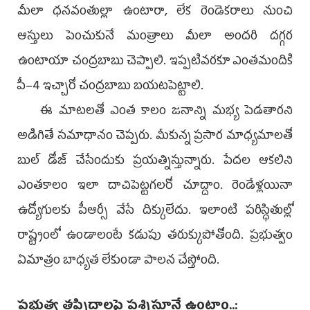
మీలా ధనవంతుల్లా ఉంటారా, లేక రెండెకరాలు నుంచి
ఆస్తులు పెంచుకునే మంత్రాలు మీలా అందరి దగ్గర
ఉంటాయా చంద్రబాబు చెప్పాలి. ఇప్పటివరకూ ఎంతమందికి
పీ–4 ఇచ్చారో చంద్రబాబు బయటపెట్టాలి.
ఈ మాటలతో ఎంత కాలం జనాన్ని మభ్య పెడతారని
అడిగితే సమాధానం చెప్పరు. మీకున్న ప్రసార మాధ్యమాలతో
బుల్‌ డోజ్‌ చేసేందుకు ప్రయత్నిస్తున్నారు. పేదల ఆకలిని
ఎంతకాలం ఇలా దాచిపెట్టగలరో చూద్దాం. రెండేళ్లయినా
ఉద్యోగులకు పీఆర్సీ వేసే దిక్కులేదు. ఇలాంటి పరిస్ధితుల్లో
రాష్ట్రంలో ఉండాలంటే కడుపు తరుక్కుపోతోంది. ప్రభుత్వం
ఏమాత్రం బాధ్యత లేకుండా పాలన చేస్తోంది.
ప్రభుత్వ తప్పిదాలపై ప్రశ్నిస్తూనే ఉంటాం..: