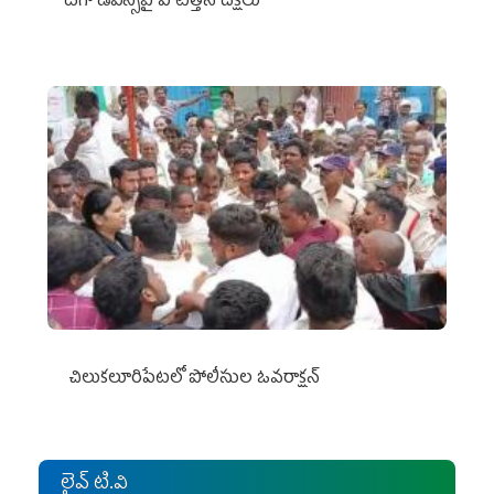
దగా డీఎస్సీపై పోటెత్తిన దీక్షలు
చిలుక‌లూరిపేట‌లో పోలీసుల ఓవ‌రాక్ష‌న్‌
లైవ్ టి.వి