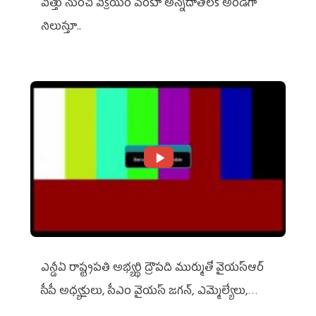
విత్తు నుంచి విక్రయం వరకూ అన్నదాతలకి అండగా
నిలుస్తూ..
ఎన్డీఏ రాష్ట్ర‌ప‌తి అభ్య‌ర్థి ద్రౌప‌ది ముర్ముతో వైయ‌స్ఆర్
సీపీ అధ్య‌క్షులు, సీఎం వైయ‌స్ జ‌గ‌న్, ఎమ్మెల్యేలు,
ఎంపీల స‌మావేశం