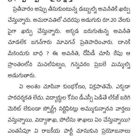
ప్రతీవారం అప్పు తీసుకుంటున్న డబ్బుల్ని అవినీతికి ఖర్చు
చేస్తున్నారు. అమరావతిలో చదరపు అడుగుకు రూ.20 వేలకు
పైగా ఖర్చు చేస్తున్నారు. అక్కడ జరుగుతున్న అవినీతి
చూడలేక జగన్‌గారు మావిగన్‌ ప్రతిపాదించారు. దానికి
మీకెందుకు బాధ ? ఈ అవినీతి, దోపిడీ చూసి రేపు ఆ
ప్రాంతంలోని మచిలీపట్నం, గన్నవరం ప్రజలే మిమ్మల్ని
అడుగుతారు.
ఏ అంశం చూసినా కుంభకోణం, పక్షపాతమే. ఎక్కడా
పారదర్శకత లేదు. విద్యార్ధుల కోసం డీఎస్సీ పెడితే లీకేజ్‌ జరిగి
మెరిట్‌ లేకుండా స్పోర్ట్స్‌ సర్టిఫికెట్లు అమ్ముకున్నారని వార్తలు
వస్తున్నాయి. విద్యాశాఖ, పోలీసు శాఖలు ఏం చేస్తున్నాయి?
ఎంతసేపూ ఏ రాజకీయ పార్టీ చూసుకుని ప్రయోజనాలు