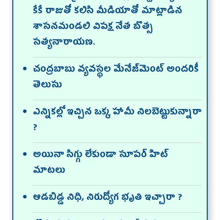
కేకే రాజుతో కలిసి మీడియాతో మాట్లాడిన
శాసనమండలి విపక్ష నేత బొత్స
సత్యనారాయణ.
చంద్రబాబు వ్యవస్థల మేనేజ్‌మెంట్‌ అందరికీ
తెలుసు
ఎన్నికల్లో ఇచ్చిన ఒక్క హామీ నిలబెట్టుకున్నారా
?
అయినా సిగ్గు లేకుండా సూపర్‌ హిట్‌
మాటలు
ఆడబిడ్డ నిధి, నిరుద్యోగ భృతి ఇచ్చారా ?