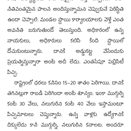
నీతివంతమైన పాలన అందిస్తున్నామని చెప్పుకునే పరిస్ధితి
ఉందా చెప్పాలి. మండల స్దాయి కార్యాలయాలకు వెళ్తే ఎంత
అవినీతి జరుగుతుందో తెలుస్తుంది. అధికారంలో ఉన్న
నాయకులు, అధికారులు కలిసి కింది స్దాయిలో
దోచుకుంటున్నారు. దానికి అడ్డుకట్ట వేసేందుకు
ప్రయత్నిస్తున్నారా అంటే అదీ లేదు. ఎంతసేపూ పబ్లిసిటీ
పిచ్చి.
రాష్ట్రంలో ధరలు కనీసం 15–20 శాతం పెరిగాయి. దానికి
తగినట్లుగా రాబడి పెరిగిందా అంటే శూన్యం. ఇంకా ముగ్గుర్ని
కంటే 30 వేలు, నలుగురిని కంటే 40 వేలు ఇస్తామంటూ
పిచ్చిమాటలు చెప్తున్నారు. ఉన్న వాళ్లకు ఉద్యోగానికి
దిక్కులేదు కానీ ముగ్గుర్ని, నలుగురిని కనాలట. అందరూ