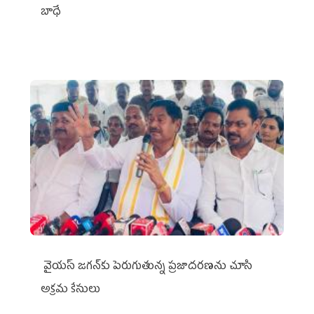
బాధే
వైయ‌స్ జగన్‌కు పెరుగుతున్న ప్రజాదరణను చూసి
అక్రమ కేసులు