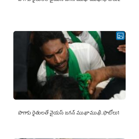
పొగాకు రైతుల‌తో వైయ‌స్ జ‌గ‌న్ ముఖాముఖి..ఫొటోలు1