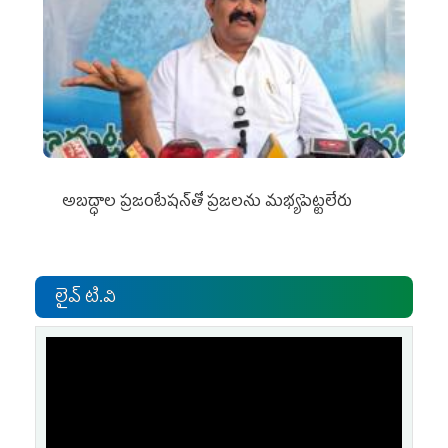
అబద్ధాల ప్రజంటేషన్‌తో ప్రజలను మభ్యపెట్టలేరు
లైవ్ టి.వి