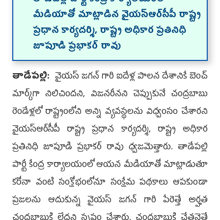
మీడియాతో మాట్లాడిన వైయ‌స్ఆర్‌సీపీ రాష్ట్ర
ప్ర‌ధాన కార్య‌ద‌ర్శి, రాష్ట్ర అధికార ప్ర‌తినిధి
జూపూడి ప్ర‌భాక‌ర్ రావు
తాడేప‌ల్లి:
వైయ‌స్ జ‌గ‌న్ గారి ఐదేళ్ల పాల‌న దేశానికే బెంచ్
మార్క్‌గా నిలిచింద‌ని, విజ‌న‌రీన‌ని చెప్పుకునే చంద్ర‌బాబు
రెండేళ్ల‌లో రాష్ట్రంలోని అన్ని వ్య‌వ‌స్థ‌ల‌ను విధ్వంసం చేశార‌ని
వైయ‌స్ఆర్‌సీపీ రాష్ట్ర ప్ర‌ధాన కార్య‌ద‌ర్శి, రాష్ట్ర అధికార
ప్ర‌తినిధి జూపూడి ప్ర‌భాక‌ర్ రావు ధ్వ‌జ‌మెత్తారు. తాడేప‌ల్లి
పార్టీ కేంద్ర కార్యాల‌యంలో ఆయ‌న మీడియాతో మాట్లాడుతూ
క‌రోనా వంటి సంక్షోభంలోనూ సంక్షేమ ప‌థ‌కాలు ఆప‌కుండా
ప్ర‌జ‌ల‌ను ఆదుకున్న వైయ‌స్ జ‌గ‌న్ గారి పేరెత్తే అర్హ‌త
చంద్ర‌బాబుకి లేద‌ని స్ప‌ష్టం చేశారు. చంద్ర‌బాబుకి చేత‌నైతే