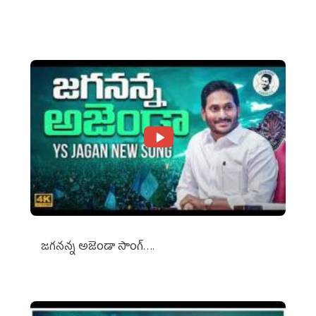
Against Media Groups
జగనన్న అజెండా సాంగ్….