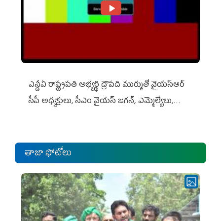
ఎన్డీఏ రాష్ట్ర‌ప‌తి అభ్య‌ర్థి ద్రౌప‌ది ముర్ముతో వైయ‌స్ఆర్
సీపీ అధ్య‌క్షులు, సీఎం వైయ‌స్ జ‌గ‌న్, ఎమ్మెల్యేలు,
ఎంపీల స‌మావేశం
తాజా ఫోటోలు