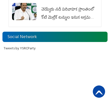
చెయ్యేరు నదీ పరివాహక ప్రాంతంలో
కోటి మెట్రిక్ టన్నుల ఇసుక అక్రమ
రవాణా
Social Network
Tweets by YSRCParty