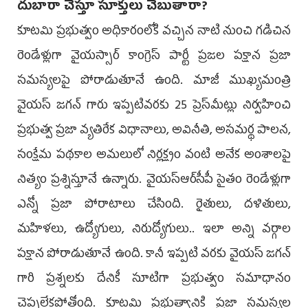
దుబారా చేస్తూ సూక్తులు చెబుతారా?
కూట‌మి ప్ర‌భుత్వం అధికారంలోకి వచ్చిన నాటి నుంచి గ‌డిచిన
రెండేళ్లుగా వైయ‌స్సార్ కాంగ్రెస్ పార్టీ ప్ర‌జ‌ల ప‌క్షాన ప్ర‌జా
స‌మ‌స్య‌ల‌పై పోరాడుతూనే ఉంది. మాజీ ముఖ్య‌మంత్రి
వైయ‌స్ జ‌గ‌న్ గారు ఇప్పటివ‌ర‌కు 25 ప్రెస్‌మీట్లు నిర్వ‌హించి
ప్ర‌భుత్వ ప్ర‌జా వ్య‌తిరేక విధానాలు, అవినీతి, అస‌మ‌ర్థ‌ పాల‌న‌,
సంక్షేమ ప‌థ‌కాల అమ‌లులో నిర్ల‌క్ష్యం వంటి అనేక అంశాల‌పై
నిత్యం ప్ర‌శ్నిస్తూనే ఉన్నారు. వైయ‌స్ఆర్‌సీపీ సైతం రెండేళ్లుగా
ఎన్నో ప్ర‌జా పోరాటాలు చేసింది. రైతులు, ద‌ళితులు,
మ‌హిళ‌లు, ఉద్యోగులు, నిరుద్యోగులు.. ఇలా అన్ని వ‌ర్గాల
పక్షాన పోరాడుతూనే ఉంది. కానీ ఇప్ప‌టి వ‌ర‌కు వైయ‌స్ జ‌గ‌న్
గారి ప్ర‌శ్న‌ల‌కు దేనికీ సూటిగా ప్ర‌భుత్వం స‌మాధానం
చెప్ప‌లేక‌పోతోంది. కూట‌మి ప్ర‌భుత్వానికి ప్ర‌జా సమ‌స్య‌ల