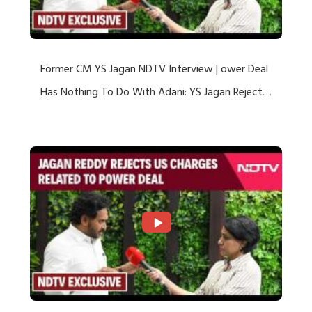
Former CM YS Jagan NDTV Interview | ower Deal
Has Nothing To Do With Adani: YS Jagan Rejects
US Charges