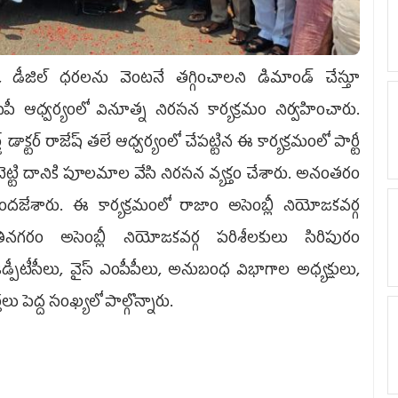
్రోల్, డీజిల్ ధరలను వెంటనే తగ్గించాలని డిమాండ్ చేస్తూ
ీ ఆధ్వర్యంలో వినూత్న నిరసన కార్యక్రమం నిర్వహించారు.
డాక్టర్ రాజేష్ తలే ఆధ్వర్యంలో చేపట్టిన ఈ కార్యక్రమంలో పార్టీ
ట్టి దానికి పూలమాల వేసి నిరసన వ్యక్తం చేశారు. అనంతరం
దజేశారు. ఈ కార్యక్రమంలో రాజాం అసెంబ్లీ నియోజకవర్గ
నగరం అసెంబ్లీ నియోజకవర్గ పరిశీలకులు సిరిపురం
పీటీసీలు, వైస్ ఎంపీపీలు, అనుబంధ విభాగాల అధ్యక్షులు,
లు పెద్ద సంఖ్యలో పాల్గొన్నారు.