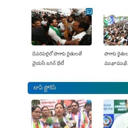
దేవరపల్లిలో పొగాకు రైతులతో
పొగాకు రైతుల‌
వైయస్ జగన్ భేటీ
ముఖాముఖి.
టాప్ స్టోరీస్