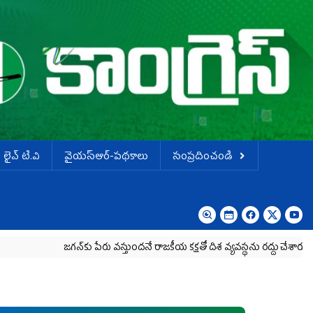
లైవ్ టి.వి
వైయస్ఆర్-పథకాలు
సంప్రదించండి
జగన్‌కు పేరు వస్తుందనే రాజకీయ కక్షతో దిశ వ్య‌వ‌స్థ‌ను రద్దు చేశారు
కృష్ణా మ