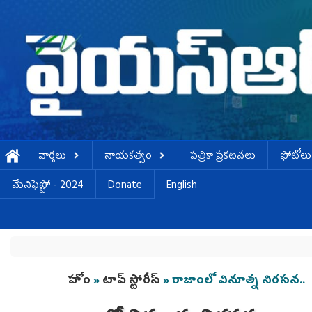
Skip to main content
వార్తలు
నాయకత్వం
పత్రికా ప్రకటనలు
ఫోటోలు
మేనిఫెస్టో - 2024
Donate
English
You are here
హోం
»
టాప్ స్టోరీస్
» రాజాంలో వినూత్న నిరసన..