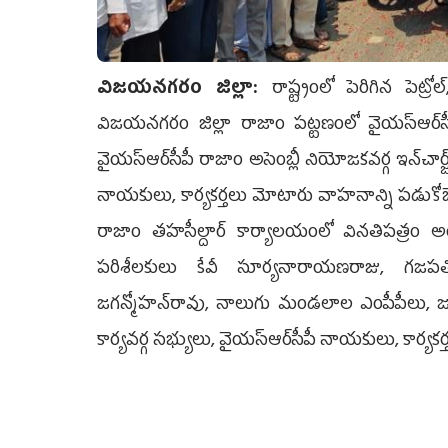
విజ‌య‌న‌గ‌రం జిల్లా:
రాష్ట్రంలో పెరిగిన పెట
విజయనగరం జిల్లా రాజాం పట్టణంలో వైయ‌స్ఆర్‌సీప
వైయ‌స్ఆర్‌సీపీ రాజాం అసెంబ్లీ నియోజకవర్గ ఇన్‌చార్జ్ 
నాయకులు, కార్యకర్తలు మోటారు వాహనాన్ని పడుకోబె
రాజాం తహసీల్దార్ కార్యాలయంలో వినతిపత్రం అం
పరిశీలకులు కేవీ సూర్యనారాయణరాజు, గజపతి
జగన్మోహన్‌రావు, నాలుగు మండలాల ఎంపీపీలు, జడ్
కార్యవర్గ సభ్యులు, వైయ‌స్ఆర్‌సీపీ నాయకులు, కార్యకర్త