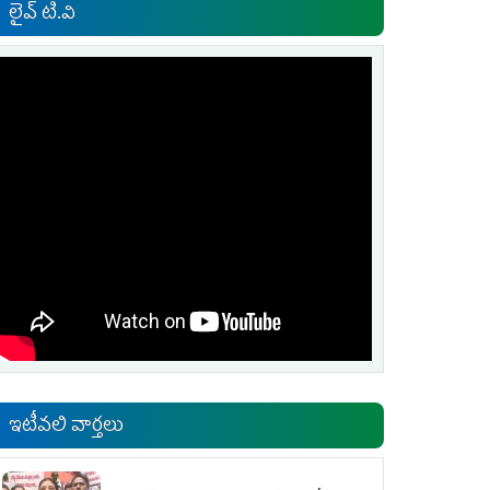
లైవ్ టి.వి
ఇటీవలి వార్తలు