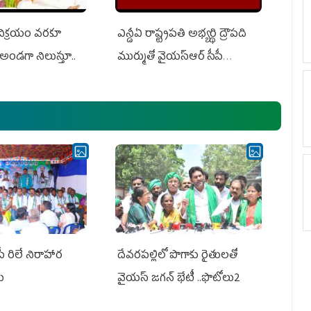
 విక్రయం వరకూ
ఎన్డీఏ రాష్ట్ర‌ప‌తి అభ్య‌ర్థి ద్రౌప‌ది
అండగా నిలుస్తూ..
ముర్ముతో వైయ‌స్ఆర్ సీపీ
అధ్య‌క్షులు, సీఎం వైయ‌స్ జ‌గ‌న్,
ఎమ్మెల్యేలు, ఎంపీల స‌మావేశం
పీ రిలే నిరాహార
దేవరపల్లిలో పొగాకు రైతులతో
లు
వైయస్ జగన్ భేటీ ..ఫొటోలు2