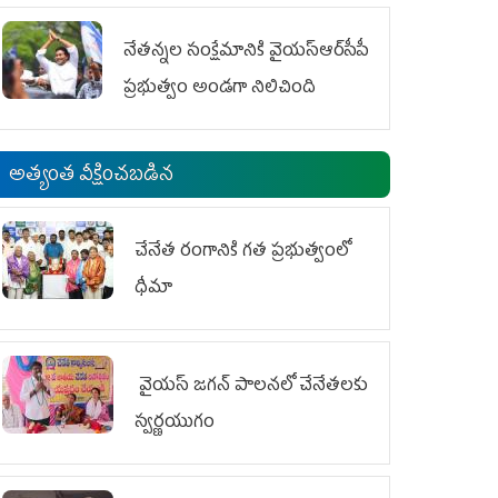
ఆందోళనలు
నేతన్నల సంక్షేమానికి వైయ‌స్ఆర్‌సీపీ
ప్రభుత్వం అండగా నిలిచింది
అత్యంత వీక్షించబడిన
చేనేత రంగానికి గత ప్రభుత్వంలో
ధీమా
వైయ‌స్ జగన్ పాలనలో చేనేతలకు
స్వర్ణయుగం