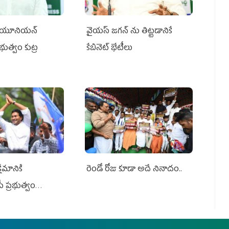
్‌ యూనియన్‌
వైయ‌స్ జగన్‌ ను తిట్టడానికే
ప్రభుత్వం కుట్ర
కేబినెట్‌ భేటీలు
ేమానికి
రెండో రోజు కూడా అదే నినాదం..
ీ ప్రభుత్వం
ింది