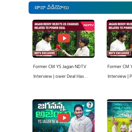
తాజా వీడియోలు
Former CM YS Jagan NDTV
Former CM 
Interview | ower Deal Has
Interview |
Nothing To Do With Adani: YS
Nothing To 
Jagan Rejects US Charges
Jagan Rejec