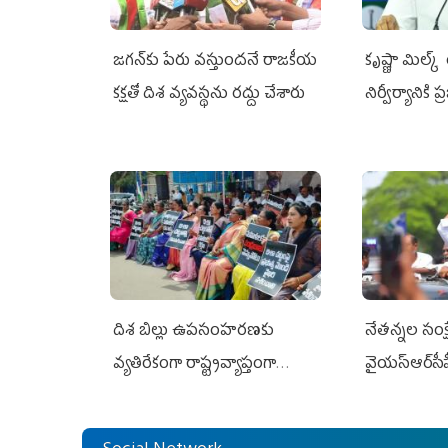
జగన్‌కు పేరు వస్తుందనే రాజకీయ
కృష్ణా మిల్క
కక్షతో దిశ వ్య‌వ‌స్థ‌ను రద్దు చేశారు
నిర్వీర్యానికి 
దిశ బిల్లు ఉపసంహరణకు
నేతన్నల సంక్ష
వ్యతిరేకంగా రాష్ట్రవ్యాప్తంగా
వైయ‌స్ఆర్‌సీప
వైయ‌స్ఆర్‌సీపీ మహిళా విభాగం
అండగా నిలిచ
ఆందోళనలు