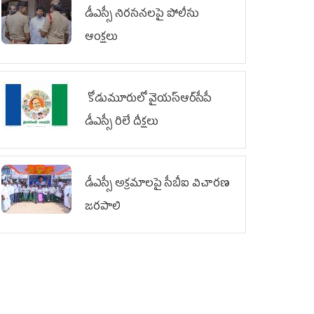
డీఎస్సీ నిరసనలపై పోలీసు
ఆంక్షలు
కోడుమూరులో వైయ‌స్ఆర్‌సీపీ
డీఎస్సీ రిలే దీక్షలు
డీఎస్సీ అక్రమాలపై సీబీఐ విచారణ
జరపాలి