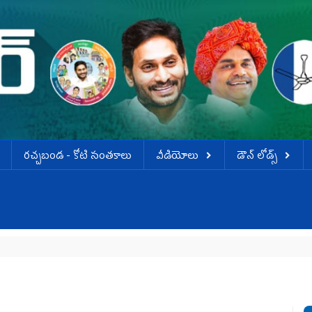
ర‌చ్చ‌బండ‌ - కోటి సంత‌కాలు
వీడియోలు
డౌన్ లోడ్స్