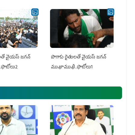
తో వైయ‌స్ జ‌గ‌న్
పొగాకు రైతుల‌తో వైయ‌స్ జ‌గ‌న్
.ఫొటోలు2
ముఖాముఖి..ఫొటోలు1