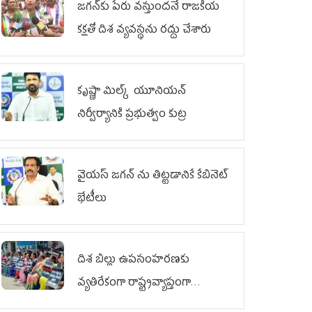
జగన్‌కు పేరు వస్తుందనే రాజకీయ
కక్షతో దిశ వ్య‌వ‌స్థ‌ను రద్దు చేశారు
కృష్ణా మిల్క్‌ యూనియన్‌
నిర్వీర్యానికి ప్రభుత్వం కుట్ర
వైయ‌స్ జగన్‌ ను తిట్టడానికే కేబినెట్‌
భేటీలు
దిశ బిల్లు ఉపసంహరణకు
వ్యతిరేకంగా రాష్ట్రవ్యాప్తంగా
వైయ‌స్ఆర్‌సీపీ మహిళా విభాగం