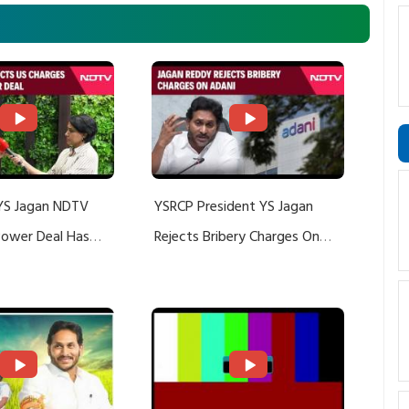
YS Jagan NDTV
YSRCP President YS Jagan
 Power Deal Has
Rejects Bribery Charges On
Do With Adani: YS
Adani, Threatens Defamation
ts US Charges
Suit Against Media Groups