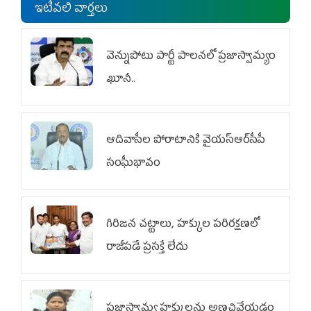
ఇటీవలి వార్తలు
వెన్నుపోటు పార్టీ పాలనలో ప్రజాస్వామ్యం
ఖూనీ..
ఆదివాసీల పోరాటానికి వైయ‌స్ఆర్‌సీపీ
సంఘీభావం
గిరిజన చట్టాలు, హక్కుల పరిరక్షణలో
రాజీపడే ప్రసక్తే లేదు
ప్రజాస్వామ్య హక్కులను అణచివేయడం