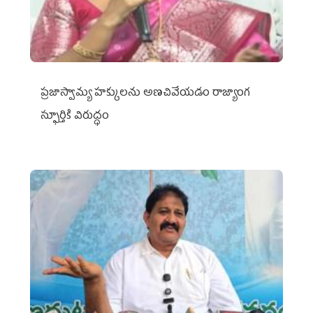
ప్రజాస్వామ్య హక్కులను అణచివేయడం రాజ్యాంగ
స్ఫూర్తికి విరుద్ధం