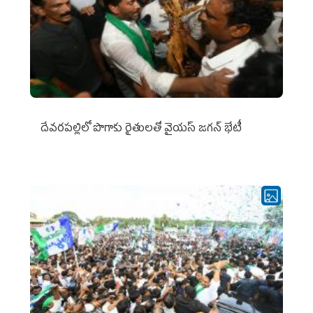
దేవరపల్లిలో పొగాకు రైతులతో వైయస్ జగన్ భేటీ