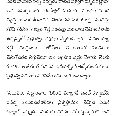
వంటి హామీలు ఇచ్చి ఇప్పుడు వాటిని పూర్తిగా పక్కనపెట్టారు”
అని విమర్శించారు. రెండేళ్లలో సుమారు 7 లక్షల మంది
వృద్ధులు మరణించారని, తొలగించిన మరో 6 లక్షల పింఛన్లు
కలిపి కనీసం 13 లక్షల కొత్త పింఛన్లు మంజూరు చేసే అవకాశం
ఉన్నప్పటికీ ప్రభుత్వం నిర్లక్ష్యం చేస్తోందన్నారు. “పేదల పొట్ట
కొట్టి చంద్రబాబు, లోకేష్‌లు తెలంగాణలో పండగలు
చేసుకోవడం సిగ్గుచేటు” అని ఆగ్రహం వ్యక్తం చేశారు. నెలకు
రూ.15 వేల జీతంతో పనిచేసే ఔట్‌సోర్సింగ్ ఉద్యోగులకు కూడా
ప్రభుత్వ పథకాలు నిలిపివేయడం దారుణమన్నారు.
“విలువలు, సిద్ధాంతాల గురించి మాట్లాడే ప‌వ‌న్ క‌ళ్యాణ్‌కు
ఇవన్నీ కనిపించడంలేదా? ప్రశ్నిస్తామని చెప్పిన పవన్
కళ్యాణ్ ఇప్పుడు ఎందుకు మౌనం వహిస్తున్నారు?” అని