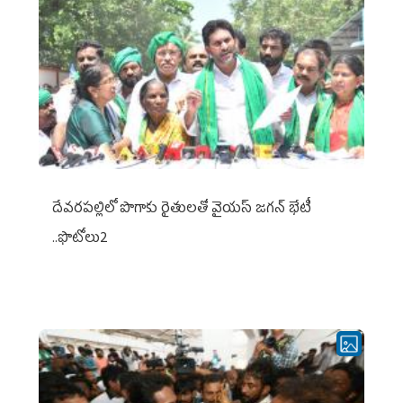
దేవరపల్లిలో పొగాకు రైతులతో వైయస్ జగన్ భేటీ
..ఫొటోలు2