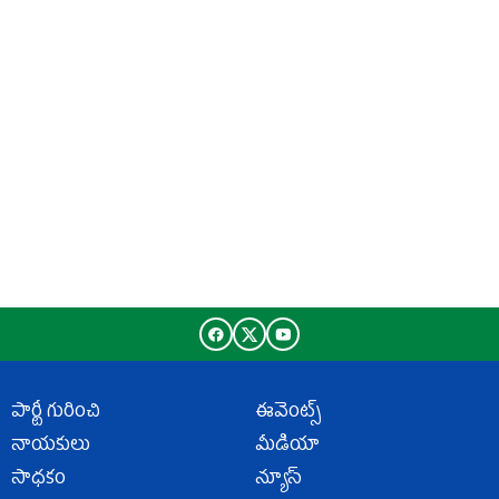
పార్టీ గురించి
ఈవెంట్స్
నాయకులు
మీడియా
సాధకం
న్యూస్