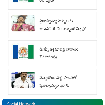
రిలే దీక్షలు
ప్రజాస్వామ్య హక్కులను
అణచివేయడం రాజ్యాంగ స్ఫూర్తికి
విరుద్ధం
డీఎస్సీ అక్రమాలపై పోరాటం
కొనసాగింపు
వెన్నుపోటు పార్టీ పాలనలో
ప్రజాస్వామ్యం ఖూనీ..
Social Network