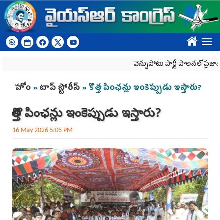
Skip to main content
????
వెన్నుపోటు పార్టీ పాలనలో ప్రజాస్వామ్యం
You are here
హోం
»
టాప్ స్టోరీస్
» కొత్త పింఛన్లు ఇంకెప్పుడు ఇస్తారు?
కొత్త పింఛన్లు ఇంకెప్పుడు ఇస్తారు?
16 May 2026 5:05 PM