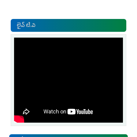
లైవ్ టి.వి