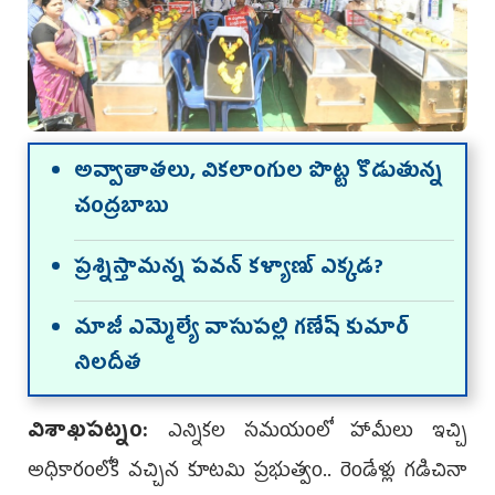
అవ్వాతాతలు, వికలాంగుల పొట్ట కొడుతున్న
చంద్రబాబు
ప్రశ్నిస్తామన్న పవన్ కళ్యాణ్ ఎక్కడ?
మాజీ ఎమ్మెల్యే వాసుపల్లి గణేష్ కుమార్
నిల‌దీత‌
విశాఖపట్నం:
ఎన్నికల సమయంలో హామీలు ఇచ్చి
అధికారంలోకి వచ్చిన కూటమి ప్రభుత్వం.. రెండేళ్లు గడిచినా