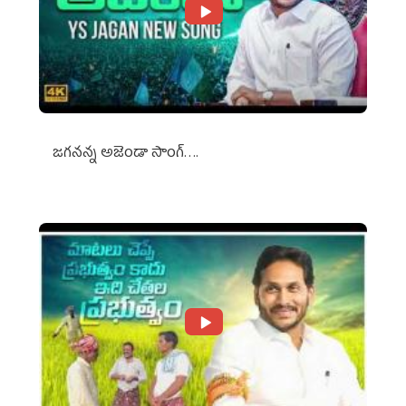
జగనన్న అజెండా సాంగ్….