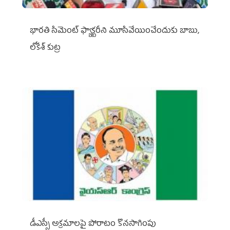
భారతి సిమెంట్ ఫ్యాక్టరీని మూసివేయించేందుకు బాబు,
లోకేశ్ కుట్ర
డీఎస్సీ అక్రమాలపై పోరాటం కొనసాగింపు