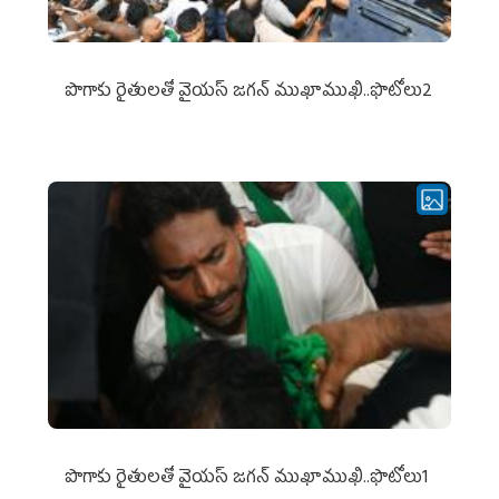
పొగాకు రైతుల‌తో వైయ‌స్ జ‌గ‌న్ ముఖాముఖి..ఫొటోలు2
పొగాకు రైతుల‌తో వైయ‌స్ జ‌గ‌న్ ముఖాముఖి..ఫొటోలు1