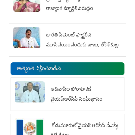
రాజ్యాంగ స్ఫూర్తికి విరుద్ధం
భారతి సిమెంట్ ఫ్యాక్టరీని
మూసివేయించేందుకు బాబు, లోకేశ్ కుట్ర
అత్యంత వీక్షించబడిన
ఆదివాసీల పోరాటానికి
వైయ‌స్ఆర్‌సీపీ సంఘీభావం
కోడుమూరులో వైయ‌స్ఆర్‌సీపీ డీఎస్సీ