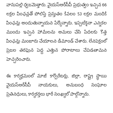
వాసుపల్లి ధ్వజమెత్తారు. వైయ‌స్ఆర్‌సీపీ ప్రభుత్వం ఇచ్చిన 66
లక్షల పింఛన్లతో పోలిస్తే ప్రస్తుతం కేవలం 53 లక్షల మందికే
పింఛన్లు అందుతున్నాయని పేర్కొన్నారు. ఇప్పటికైనా ఎన్నికల
ముందు ఇచ్చిన హామీలను అమలు చేసి పేదలకు కొత్త
పింఛన్లు మంజూరు చేయాలని డిమాండ్ చేశారు. లేనిపక్షంలో
ప్రజల తరఫున పెద్ద ఎత్తున పోరాటాలు చేపడతామని
హెచ్చరించారు.
ఈ కార్యక్రమంలో మాజీ కార్పొరేటర్లు, జిల్లా, రాష్ట్ర స్థాయి
వైయ‌స్ఆర్‌సీపీ నాయకులు, అనుబంధ సంఘాల
ప్రతినిధులు, కార్యకర్తలు భారీ సంఖ్యలో పాల్గొన్నారు.