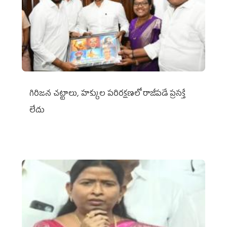
గిరిజన చట్టాలు, హక్కుల పరిరక్షణలో రాజీపడే ప్రసక్తే
లేదు