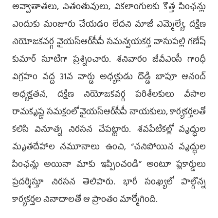
అవ్వాతాతలు, వితంతువులు, వికలాంగులకు కొత్త పింఛన్లు
ఎందుకు మంజూరు చేయడం లేదని మాజీ ఎమ్మెల్యే, దక్షిణ
నియోజకవర్గ వైయ‌స్ఆర్‌సీపీ సమన్వయకర్త వాసుప‌ల్లి గ‌ణేష్
కుమార్‌ సూటిగా ప్రశ్నించారు. శనివారం జీవీఎంసీ గాంధీ
విగ్రహం వద్ద 31వ వార్డు అధ్యక్షుడు దొడ్డి బాపూ ఆనంద్
అధ్యక్షతన, దక్షిణ నియోజకవర్గ పరిశీలకులు వీసాల
రామకృష్ణ సమక్షంలో వైయ‌స్ఆర్‌సీపీ నాయకులు, కార్యకర్తలతో
కలిసి వినూత్న నిరసన చేపట్టారు. శవపేటికల్లో వృద్ధుల
మృతదేహాల నమూనాలు ఉంచి, “చనిపోయిన వృద్ధుల
పింఛన్లు అయినా మాకు ఇప్పించండి” అంటూ ప్లకార్డులు
ప్రదర్శిస్తూ నిరసన తెలిపారు. భారీ సంఖ్యలో పాల్గొన్న
కార్యకర్తల నినాదాలతో ఆ ప్రాంతం మార్మోగింది.