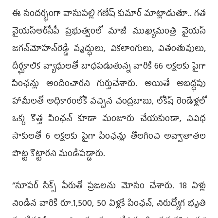
ఈ సందర్భంగా వాసుపల్లి గణేష్ కుమార్ మాట్లాడుతూ.. గత
వైయ‌స్ఆర్‌సీపీ ప్రభుత్వంలో మాజీ ముఖ్యమంత్రి వైయ‌స్
జ‌గ‌న్‌మోహ‌న్‌రెడ్డి వృద్ధులు, వికలాంగులు, వితంతువులు,
దీర్ఘకాలిక వ్యాధులతో బాధపడుతున్న వారికి 66 లక్షలకు పైగా
పింఛన్లు అందించారని గుర్తుచేశారు. అయితే అబద్ధపు
హామీలతో అధికారంలోకి వచ్చిన చంద్ర‌బాబు, లోకేష్‌ రెండేళ్లలో
ఒక్క కొత్త పింఛన్ కూడా మంజూరు చేయకుండా, వివిధ
సాకులతో 6 లక్షలకు పైగా పింఛన్లు తొలగించి అవ్వాతాతల
పొట్ట కొట్టారని మండిపడ్డారు.
“సూపర్ సిక్స్ పేరుతో ప్రజలను మోసం చేశారు. 18 ఏళ్లు
నిండిన వారికి రూ.1,500, 50 ఏళ్లకే పింఛన్, నిరుద్యోగ భృతి