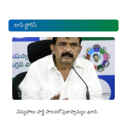
టాప్ స్టోరీస్
వెన్నుపోటు పార్టీ పాలనలో ప్రజాస్వామ్యం ఖూనీ..