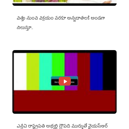
విత్తు నుంచి విక్రయం వరకూ అన్నదాతలకి అండగా
నిలుస్తూ..
ఎన్డీఏ రాష్ట్ర‌ప‌తి అభ్య‌ర్థి ద్రౌప‌ది ముర్ముతో వైయ‌స్ఆర్