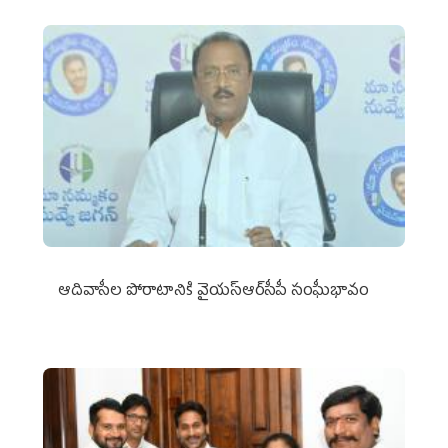
ఆదివాసీల పోరాటానికి వైయ‌స్ఆర్‌సీపీ సంఘీభావం