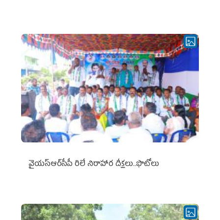
వైయ‌స్ఆర్‌సీపీ రిలే నిరాహార దీక్షలు..ఫొటోలు