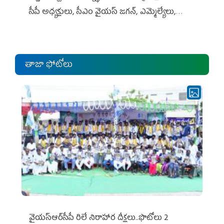
సీపీ అధ్య‌క్షులు, సీఎం వైయ‌స్ జ‌గ‌న్, ఎమ్మెల్యేలు,
ఎంపీల స‌మావేశం
తాజా ఫోటోలు
వైయ‌స్ఆర్‌సీపీ రిలే నిరాహార దీక్షలు..ఫొటోలు 2