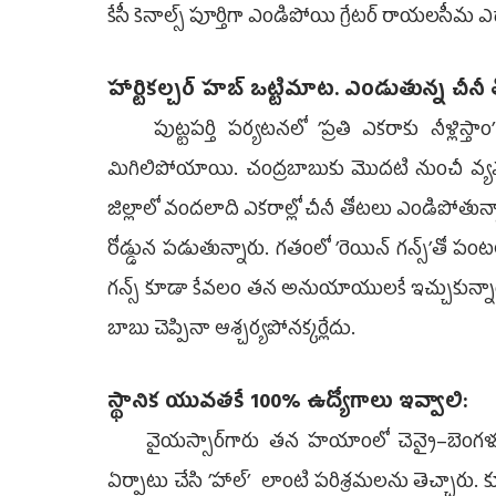
కేసీ కెనాల్స్‌ పూర్తిగా ఎండిపోయి గ్రేటర్‌ రాయలసీమ
హార్టికల్చర్‌ హబ్‌ ఒట్టిమాట. ఎండుతున్న చీనీ
పుట్టపర్తి పర్యటనలో ’ప్రతి ఎకరాకు నీళ్లిస్త
మిగిలిపోయాయి. చంద్రబాబుకు మొదటి నుంచీ వ్యవస
జిల్లాలో వందలాది ఎకరాల్లో చీనీ తోటలు ఎండిపోతున్నాయ
రోడ్డున పడుతున్నారు. గతంలో ’రెయిన్‌ గన్స్‌’తో 
గన్స్‌ కూడా కేవలం తన అనుయాయులకే ఇచ్చుకున్నారు. 
బాబు చెప్పినా ఆశ్చర్యపోనక్కర్లేదు.
స్థానిక యువతకే 100% ఉద్యోగాలు ఇవ్వాలి:
వైయస్సార్‌గారు తన హయాంలో చెన్నై–బెంగళూరు 
ఏర్పాటు చేసి ’హాల్‌’ లాంటి పరిశ్రమలను తెచ్చార