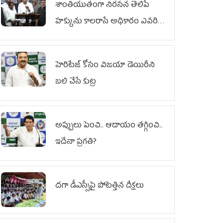
శాంతియుతంగా నిరసన తెలిపే
హక్కును కాలరాసే అధికారం ఎవరికీ
లేదు
హెరిటేజ్ కోసం విజయా డెయిరీని
బలి చేసే కుట్ర‌
అప్పులు పెంచి.. ఆదాయం తగ్గించి..
ఇదేనా ప్రగతి?
దగా డీఎస్సీపై పోటెత్తిన దీక్షలు