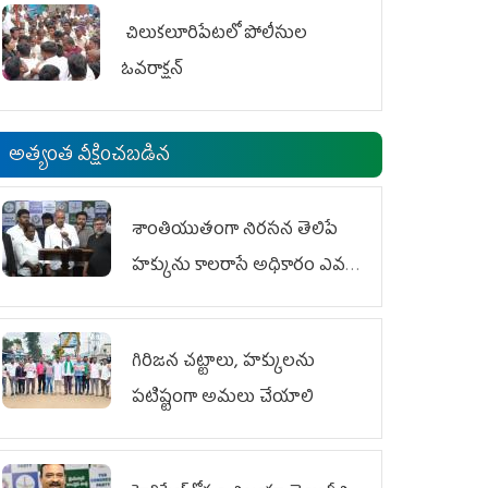
చిలుక‌లూరిపేట‌లో పోలీసుల
ఓవ‌రాక్ష‌న్‌
అత్యంత వీక్షించబడిన
శాంతియుతంగా నిరసన తెలిపే
హక్కును కాలరాసే అధికారం ఎవరికీ
లేదు
గిరిజన చట్టాలు, హక్కులను
పటిష్టంగా అమలు చేయాలి