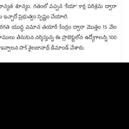
రాధాన్యత శూన్యం. గతంలో వచ్చిన ’కియా’ కార్ల పరిశ్రమ ద్వారా
చ్చారో ప్రభుత్వం స్పష్టం చేయాలి.
గతి యుద్ధ విమాన తయారీ కేంద్రం ద్వారా మొత్తం 15 వేల
 తీసుకుని నిర్మిస్తున్న ఈ ప్రాజెక్టులోని ఉద్యోగాలన్నీ 100
లని సాకే శైలజానాథ్‌ డిమాండ్‌ చేశారు.