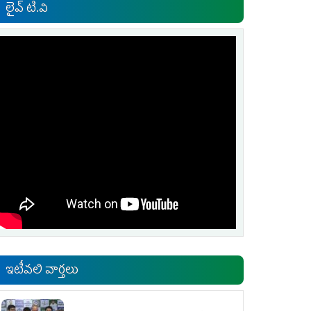
లైవ్ టి.వి
ఇటీవలి వార్తలు