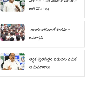
హెరిటేజ్ కోసం విజయా డెయిరీని
బలి చేసే కుట్ర‌
చిలుక‌లూరిపేట‌లో పోలీసుల
ఓవ‌రాక్ష‌న్‌
ఆర్థిక శ్వేతపత్రం విడుదల వెనుక
అనుమానాలు