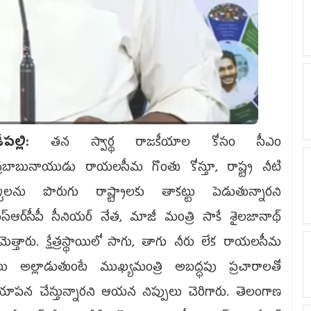
పల్లి:
తన స్వార్థ రాజకీయాల కోసం సీఎం
్రబాబునాయుడు రాయలసీమ గొంతు కోస్తూ, రాష్ట్ర నీటి
కులను పొరుగు రాష్ట్రాలకు తాకట్టు పెడుతున్నారని
స్ఆర్‌సీపీ సీనియర్‌ నేత, మాజీ మంత్రి సాకే శైలజానాథ్‌
మెత్తారు. క్షేత్రస్థాయిలో సాగు, తాగు నీరు లేక రాయలసీమ
జలు అల్లాడుతుంటే ముఖ్యమంత్రి అబద్ధపు ప్రచారాలతో
యాపన చేస్తున్నారని ఆయన నిప్పులు చెరిగారు. తెలంగాణ