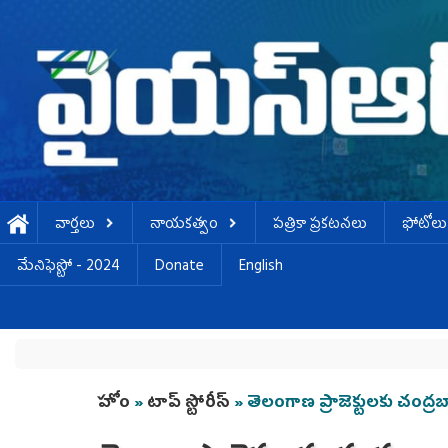
Skip to main content
వార్తలు
నాయకత్వం
పత్రికా ప్రకటనలు
ఫోటోలు
మేనిఫెస్టో - 2024
Donate
English
You are here
హోం
»
టాప్ స్టోరీస్
» తెలంగాణ ప్రాజెక్టులకు చంద