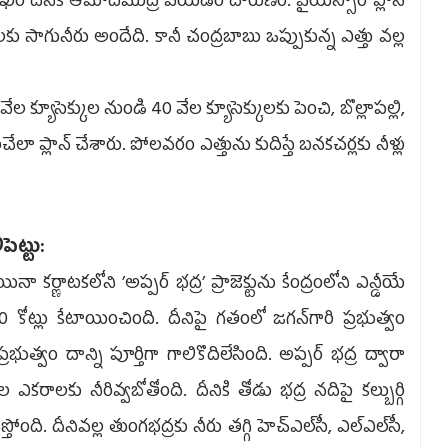
ర్‌ దీనికి ఆమోదముద్ర వేయడం దారుణం. వైయస్సార్‌ ప్లాన్‌
కు సాగునీరు అందేది. కానీ చంద్రబాబు ఒప్పుకున్న ఎత్తు వల్ల
క్యూసెక్కుల నుండి 40 వేల క్యూసెక్కులకు పెంచి, బొల్లాపల్లి,
ా ప్లాన్‌ చేశారు. పోలవరం ఎత్తును కుదిస్తే బనకచర్లకు నీళ్లు
ెట్టు:
్ణాటకలోని ’అప్పర్‌ భద్ర’ ప్రాజెక్టును కేంద్రంలోని ఎన్డీయే
00 కోట్లు కేటాయించింది. దీనిపై గతంలో జగన్‌గారి ప్రభుత్వం
 ప్రభుత్వం దాన్ని పూర్తిగా గాలికొదిలేసింది. అప్పర్‌ భద్ర ద్వారా
ఎకరాలకు నీరివ్వబోతోంది. దీనికి తోడు భద్ర నదిపై కల్బుర్గి
స్తోంది. దీనివల్ల తుంగభద్రకు నీరు తగ్గి హెచ్‌ఎల్‌సీ, ఎల్‌ఎల్‌సీ,