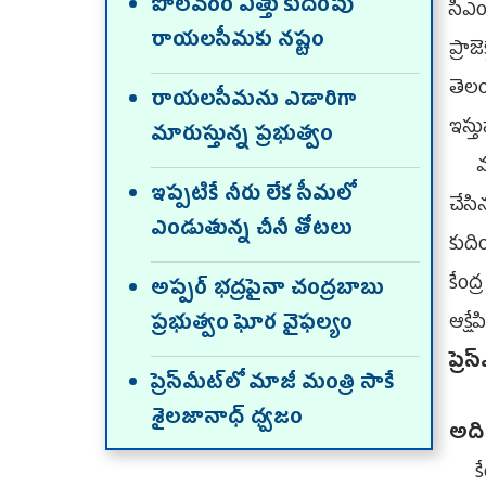
పోలవరం ఎత్తు కుదింపు
సీఎం
రాయలసీమకు నష్టం
ప్రా
తెలం
రాయలసీమను ఎడారిగా
ఇస్త
మారుస్తున్న ప్రభుత్వం
మహాన
ఇప్పటికే నీరు లేక సీమలో
చేసి
ఎండుతున్న చీనీ తోటలు
కుది
కేంద
అప్పర్‌ భద్రపైనా చంద్రబాబు
ఆక్షే
ప్రభుత్వం ఘోర వైఫల్యం
ప్రె
ప్రెస్‌మీట్‌లో మాజీ మంత్రి సాకే
శైలజానాధ్‌ ధ్వజం
అది 
కేం