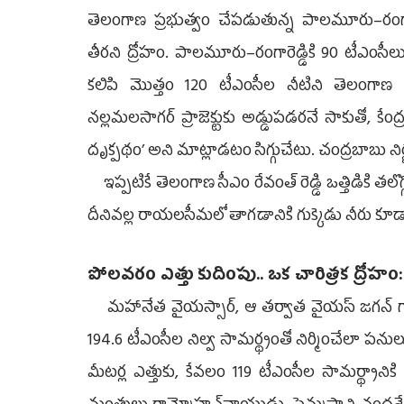
తెలంగాణ ప్రభుత్వం చేపడుతున్న పాలమూరు–రంగార
తీరని ద్రోహం. పాలమూరు–రంగారెడ్డికి 90 టీఎంసీలు
కలిపి మొత్తం 120 టీఎంసీల నీటిని తెలంగాణ
నల్లమలసాగర్‌ ప్రాజెక్టుకు అడ్డుపడరనే సాకుతో, కేం
దృక్పథం’ అని మాట్లాడటం సిగ్గుచేటు. చంద్రబాబు నిర
ఇప్పటికే తెలంగాణ సీఎం రేవంత్‌ రెడ్డి ఒత్తిడికి తలొగ్
దీనివల్ల రాయలసీమలో తాగడానికి గుక్కెడు నీరు కూడా ద
పోలవరం ఎత్తు కుదింపు.. ఒక చారిత్రక ద్రోహం:
మహానేత వైయస్సార్, ఆ తర్వాత వైయస్‌ జగన్‌ గారు ప
194.6 టీఎంసీల నిల్వ సామర్థ్యంతో నిర్మించేలా పనులు
మీటర్ల ఎత్తుకు, కేవలం 119 టీఎంసీల సామర్థ్యానికి 