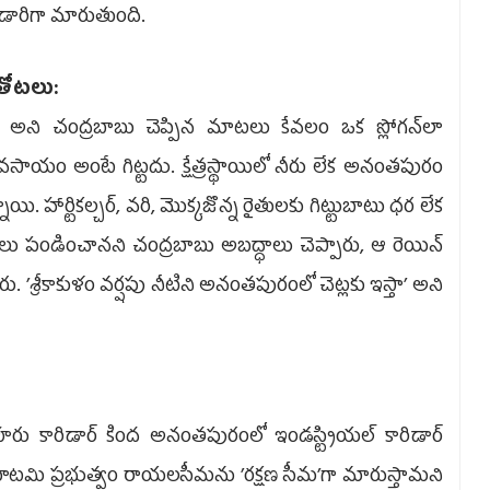
 ఎడారిగా మారుతుంది.
 తోటలు:
ాం’ అని చంద్రబాబు చెప్పిన మాటలు కేవలం ఒక స్లోగన్‌లా
ాయం అంటే గిట్టదు. క్షేత్రస్థాయిలో నీరు లేక అనంతపురం
ి. హార్టికల్చర్, వరి, మొక్కజొన్న రైతులకు గిట్టుబాటు ధర లేక
పంటలు పండించానని చంద్రబాబు అబద్ధాలు చెప్పారు, ఆ రెయిన్‌
’శ్రీకాకుళం వర్షపు నీటిని అనంతపురంలో చెట్లకు ఇస్తా’ అని
కారిడార్‌ కింద అనంతపురంలో ఇండస్ట్రియల్‌ కారిడార్‌
ు. కూటమి ప్రభుత్వం రాయలసీమను ’రక్షణ సీమ’గా మారుస్తామని