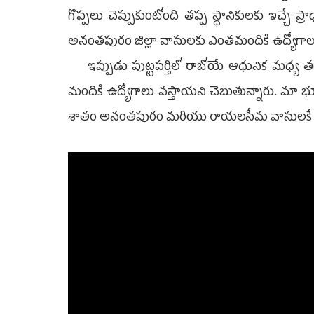
గొప్పలు చెప్పుకుంటోంది తప్ప స్థానికులకు ఇచ్చే ప్
అనంతపురం జిల్లా వాసులకు ఎంతమందికి ఉద్యోగాలు ఇ
ఇప్పుడు పుట్టపర్తిలో రాబోయే ఆధునిక మధ్య తర
మందికి ఉద్యోగాలు వస్తాయని చెబుతున్నారు. మా భూములు
శాతం అనంతపురం మరియు రాయలసీమ వాసులకే ఇవ్వా