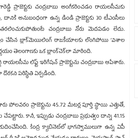
ెడ్డి ప్రాజెక్టుకు చంద్రబాబు అంగీకరించడం రాయలసీమకు
, దానికి అనుబంధంగా ఉన్న డిండి ప్రాజెక్టుకు 30 టీఎంసీలు
 తరలించుకుపోతుంటే చంద్రబాబు నోరు మెదపడం లేదు.
ద్రం చేసిన బ్లాక్‌మెయిలింగ్‌ రాజకీయాలకు లొంగిపోయి ’విశాల
్ణయం తెలంగాణకు ఒక బ్లాంక్‌చెక్‌లా మారింది.
గి రాయలసీమ లిఫ్ట్‌ ఇరిగేషన్‌ ప్రాజెక్టును చంద్రబాబు ఆపేశారు.
ొరకని పరిస్థితి ఏర్పడింది.
ోలవరం ప్రాజెక్టును 45.72 మీటర్ల పూర్తి స్థాయి ఎత్తుతో,
 చేపట్టారు. కానీ, ఇప్పుడు చంద్రబాబు ప్రభుత్వం దాన్ని 41.15
కుదించేసింది. కేంద్ర క్యాబినెట్‌లో భాగస్వాములుగా ఉన్న ఏపీ