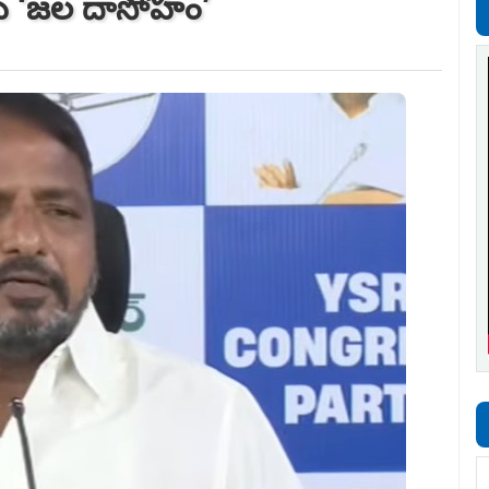
బాబు ‘జల దాసోహం’