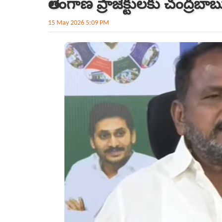
తెలంగాణ ప్రాజెక్టులకు చంద్ర
15 May 2026 5:09 PM