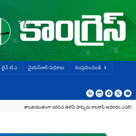
లైవ్ టి.వి
వైయస్ఆర్-పథకాలు
సంప్రదించండి
శాంతియుతంగా నిరసన తెలిపే హక్కును కాలరాసే అధికారం ఎవరికీ లేదు
హె