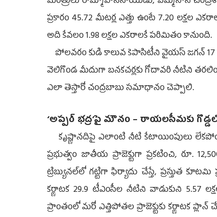
మంత్రులు రామ్మోహన్‌నాయుడు, పెమ్మసాని చంద్రశేఖ
ప్రకారం 45.72 మీటర్ల ఎత్తు ఉంటే 7.20 లక్షల ఎకరాల
అది కేవలం 1.98 లక్షల ఎకరాలకే పరిమితం కానుంది.
పోలవరం కుడి కాలువ కెపాసిటీని వైయస్‌ జగన్‌ 17 వేల 
వెలిగొండ మీదుగా బనకచర్లకు గోదావరి నీటిని తరలించేల
ఎలా తెస్తారో చంద్రబాబు సమాధానం చెప్పాలి.
‘అప్పర్‌ భద్ర’పై మౌనం – రాయలసీమకు గొడ్డలిప
కృష్ణానదిపై ఎలాంటి నీటి కేటాయింపులు లేకపోయినా కర
ప్రభుత్వం జాతీయ ప్రాజెక్టుగా ప్రకటించి, రూ. 12,5
ట్రిబ్యునల్‌లో గట్టిగా ఫిర్యాదు చేస్తే, ప్రస్తుత కూటమి
కర్ణాటక 29.9 టీఎంసీల నీటిని వాడుకుని 5.57 లక్షల 
ప్రాంతంలో మరో ఎత్తిపోతల ప్రాజెక్టుకు కర్ణాటక ప్లాన్‌ చే