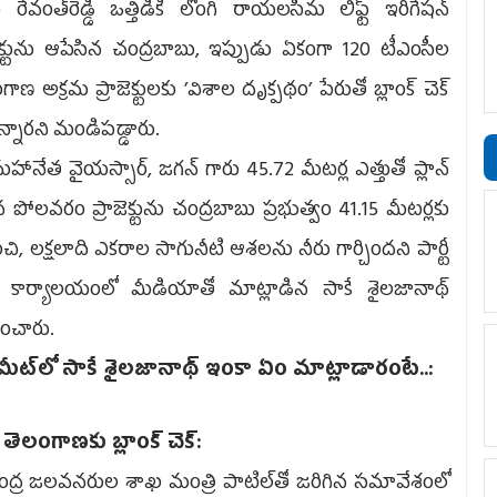
 రేవంత్‌రెడ్డి ఒత్తిడికి లొంగి రాయలసీమ లిఫ్ట్‌ ఇరిగేషన్‌
జెక్టును ఆపేసిన చంద్రబాబు, ఇప్పుడు ఏకంగా 120 టీఎంసీల
గాణ అక్రమ ప్రాజెక్టులకు ’విశాల దృక్పథం’ పేరుతో బ్లాంక్‌ చెక్‌
ున్నారని మండిపడ్డారు.
ేత వైయస్సార్, జగన్‌ గారు 45.72 మీటర్ల ఎత్తుతో ప్లాన్‌
న పోలవరం ప్రాజెక్టును చంద్రబాబు ప్రభుత్వం 41.15 మీటర్లకు
ంచి, లక్షలాది ఎకరాల సాగునీటి ఆశలను నీరు గార్చిందని పార్టీ
్ర కార్యాలయంలో మీడియాతో మాట్లాడిన సాకే శైలజానాథ్‌
పించారు.
స్‌మీట్‌లో సాకే శైలజానాథ్‌ ఇంకా ఏం మాట్లాడారంటే..:
తెలంగాణకు బ్లాంక్‌ చెక్‌:
ద్ర జలవనరుల శాఖ మంత్రి పాటిల్‌తో జరిగిన సమావేశంలో