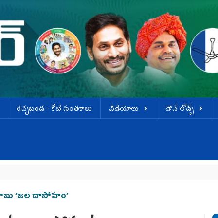
ర‌చ్చ‌బండ‌ - కోటి సంత‌కాలు
వీడియోలు
డౌన్ లోడ్స్
్రబాబు ‘జల దాసోహం’