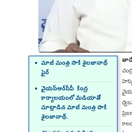
తాడే
మాజీ మంత్రి సాకే శైలజానాథ్‌
చంద
ఫైర్‌
హక్
వైయ‌స్ఆర్‌సీపీ కేంద్ర
వైయ‌
కార్యాలయంలో మీడియాతో
ధ్వజ
మాట్లాడిన మాజీ మంత్రి సాకే
ప్ర
శైలజానాథ్‌.
కాల