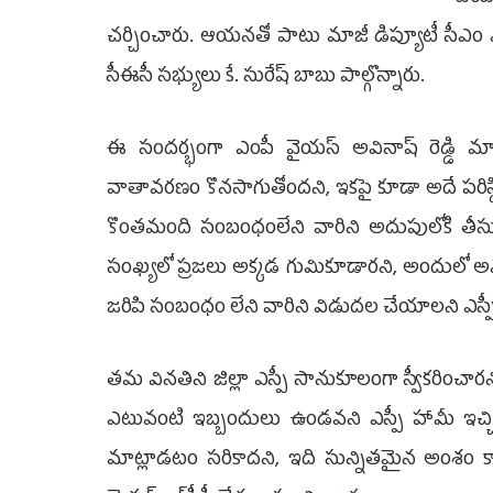
చర్చించారు. ఆయనతో పాటు మాజీ డిప్యూటీ సీఎం ఎస్.బి
సీఈసీ సభ్యులు కే. సురేష్ బాబు పాల్గొన్నారు.
ఈ సందర్భంగా ఎంపీ వైయస్ అవినాష్ రెడ్డి మ
వాతావరణం కొనసాగుతోందని, ఇకపై కూడా అదే పరిస్థ
కొంతమంది సంబంధంలేని వారిని అదుపులోకి తీసుకు
సంఖ్యలో ప్రజలు అక్కడ గుమికూడారని, అందులో అమ
జరిపి సంబంధం లేని వారిని విడుదల చేయాలని ఎస్పీని వ
తమ వినతిని జిల్లా ఎస్పీ సానుకూలంగా స్వీకరించా
ఎటువంటి ఇబ్బందులు ఉండవని ఎస్పీ హామీ ఇచ్చి
మాట్లాడటం సరికాదని, ఇది సున్నితమైన అంశం 