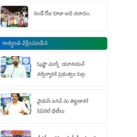
రెండో రోజు కూడా అదే నినాదం..
అత్యంత వీక్షించబడిన
కృష్ణా మిల్క్‌ యూనియన్‌
నిర్వీర్యానికి ప్రభుత్వం కుట్ర
వైయ‌స్ జగన్‌ ను తిట్టడానికే
కేబినెట్‌ భేటీలు