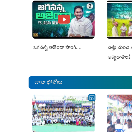
జగనన్న అజెండా సాంగ్….
విత్తు నుంచి
అన్నదాతలకి 
తాజా ఫోటోలు