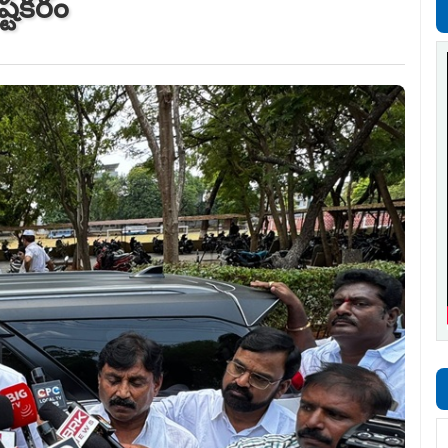
ష్టకరం