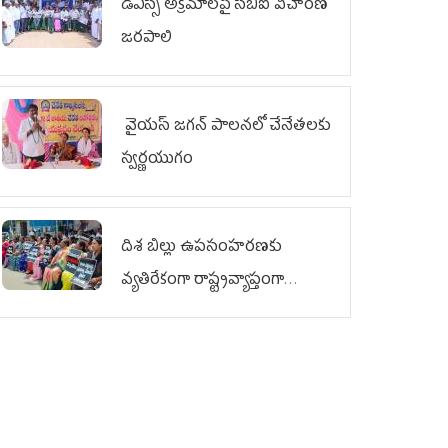
డీఎస్సీ అక్రమాలపై సీబీఐ విచారణ
జరపాలి
వైయ‌స్ జగన్ పాలనలో చేనేతలకు
స్వర్ణయుగం
దిశ బిల్లు ఉపసంహరణకు
వ్యతిరేకంగా రాష్ట్రవ్యాప్తంగా
వైయ‌స్ఆర్‌సీపీ మహిళా విభాగం
ఆందోళనలు