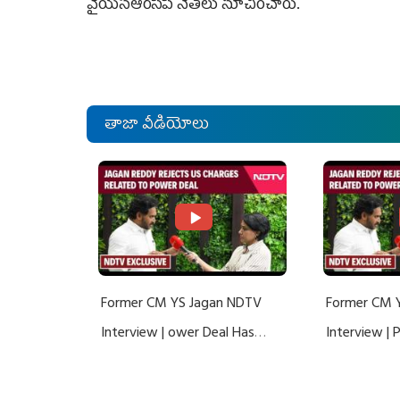
వైయ‌స్ఆర్‌సీపీ నేతలు సూచించారు.
తాజా వీడియోలు
Former CM YS Jagan NDTV
Former CM 
Interview | ower Deal Has
Interview |
Nothing To Do With Adani: YS
Nothing To 
Jagan Rejects US Charges
Jagan Rejec