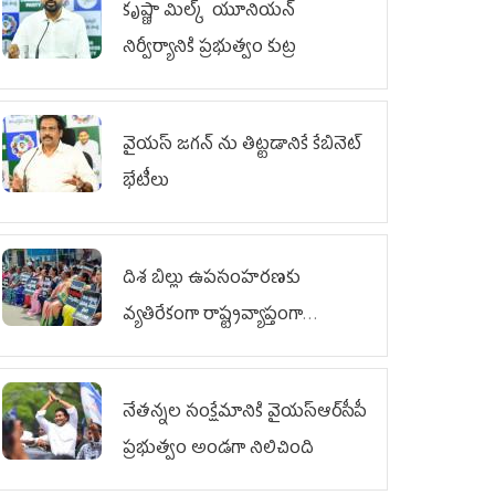
కృష్ణా మిల్క్‌ యూనియన్‌
నిర్వీర్యానికి ప్రభుత్వం కుట్ర
వైయ‌స్ జగన్‌ ను తిట్టడానికే కేబినెట్‌
భేటీలు
దిశ బిల్లు ఉపసంహరణకు
వ్యతిరేకంగా రాష్ట్రవ్యాప్తంగా
వైయ‌స్ఆర్‌సీపీ మహిళా విభాగం
ఆందోళనలు
నేతన్నల సంక్షేమానికి వైయ‌స్ఆర్‌సీపీ
ప్రభుత్వం అండగా నిలిచింది