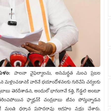
కాకుళం:
పాల‌నా వైఫ‌ల్యాల‌ను, అసమ‌ర్థ‌త నుంచి ప్ర‌జ‌ల
ిని మ‌ళ్లించ‌డానికి వారినే భ‌యాందోళ‌న‌లకు గురిచేసే చ‌ర్య‌ల‌కు
ర‌బాబు తెర‌దీశాడ‌ని, అందులో భాగంగానే క‌త్తి, గొడ్డ‌లి అంటూ
రించిపోయిన ఫ్యాక్ష‌న్‌కి చంద్ర‌బాబు జీవం పోస్తున్నాడని
 మంత్రి ధ‌ర్మాన ప్ర‌సాదరావు ఆగ్ర‌హం వ్యక్తం చేశారు.