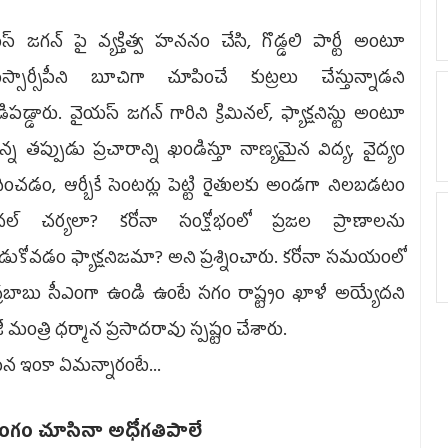
స్ జ‌గ‌న్ పై వ్య‌క్తిత్వ హ‌న‌నం చేసి, గొడ్డ‌లి పార్టీ అంటూ
స్సార్సీపీని బూచిగా చూపించే కుట్ర‌లు చేస్తున్నాడని
‌డ్డారు. వైయ‌స్ జ‌గ‌న్ గారిని క్రిమిన‌ల్, ఫ్యాక్ష‌నిస్టు అంటూ
తున్న త‌ప్పుడు ప్ర‌చారాన్ని ఖండిస్తూ నాణ్య‌మైన విద్య‌, వైద్యం
ంచ‌డం, ఆర్బీకే సెంట‌ర్లు పెట్టి రైతుల‌కు అండ‌గా నిల‌బ‌డ‌టం
మిన‌ల్ చ‌ర్య‌లా? క‌రోనా సంక్షోభంలో ప్ర‌జ‌ల ప్రాణాల‌ను
డుకోవడం ఫ్యాక్షనిజమా? అని ప్ర‌శ్నించారు. క‌రోనా స‌మ‌యంలో
ర‌బాబు సీఎంగా ఉండి ఉంటే సగం రాష్ట్రం ఖాళీ అయ్యేదని
మంత్రి ధ‌ర్మాన ప్ర‌సాద‌రావు స్ప‌ష్టం చేశారు.
 ఇంకా ఏమ‌న్నారంటే...
ంగం చూసినా అధోగతిపాలే