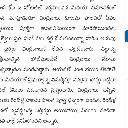
కాకుళంలోని ఓ హోట‌ల్‌లో నిర్వ‌హించిన మీడియా స‌మావేశంలో
న మాట్లాడుతూ చంద్ర‌బాబు కూట‌మి పాల‌న‌లో సీఎం
్యాల‌యం పూర్తిగా అవినీతిమ‌యంగా మారిపోయింద‌ని,
ెల్యేలు ప్ర‌తి ప‌నికీ రేటు క‌ట్టి దోచుకుంటున్నా వారిని అదుపు
 ధైర్యం చంద్ర‌బాబుకి లేద‌ని వెల్ల‌డించారు. చ‌ట్టాన్ని
ిర‌క్షించాల్సిన పోలీసుల‌తోనే చంద్ర‌బాబు నేరాలు
స్తున్నాడ‌ని మండిప‌డ్డారు. ఆయ‌న‌లో ఎంత భ‌యం లేక‌పోతే
్ మీడియాలో ప్ర‌భుత్వాన్ని విమ‌ర్శిస్తూ ఎవ‌రైనా పోస్టు పెట్టినా
మిన‌ల్ కేసులు పెడ‌తార‌ని ప్ర‌శ్నించారు. చంద్ర‌బాబు చెప్పిన
ల‌కు రెండేళ్ల కూట‌మి పాల‌న పూర్తి భిన్నంగా ఉందని, రెండేళ్ల
న‌లో వ్య‌వ‌స్థ‌ల‌న్నీ నిర్వీర్యం అయిపోయి, ఏరంగం చూసినా
‌తి పాలై క‌నిపిస్తోందని అన్నారు.