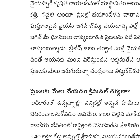
వైయ‌స్సార్ కృషితో రాయ‌ల‌సీమలో భూస్థాపితం అయిన ఫ్య
క‌త్తి, గొడ్డ‌లి అంటూ ప్ర‌జ‌ల్లో భ‌యాందోళ‌న వాతావ‌
పుస్త‌కాల‌పైన వైయ‌స్ జ‌గ‌న్ బొమ్మ వేయ‌డాన్ని ఎల్ల
జ‌గ‌న్ మీ భూములు లాక్కుంటాడ‌ని ప్ర‌జ‌ల‌ను ప‌దే
లాక్కుంటున్నాడు. బ్రీటీష్ కాలం తర్వాత మ‌ళ్లీ వైయ‌
దీంతో ఆయ‌న‌కు మంచి పేరొస్తుంద‌నే అక్క‌సుతోనే ఆయ
ప్ర‌జ‌ల‌కు మేలు జ‌రుగుతున్నా చంద్ర‌బాబు త‌ట్టుకోలే
ప్ర‌జ‌ల‌కు మేలు చేయ‌డం క్రిమిన‌ల్ చ‌ర్య‌లా?
అధికారంలో ఉన్న‌న్నాళ్లూ ఎన్నిక‌ల్లో ఇచ్చిన హామీలు
బెదిరించాల‌నుకోవ‌డం అవివేకం. కాలం చెల్లిన మాకియా వ
రాజ‌కీయ జీవితంలో రాష్ట్రంలో వెనుక‌బ‌డిన శ్రీకాకుళ
3.40 ల‌క్ష‌ల కోట్ల అప్పుల్లో శ్రీకాకుళం, విజ‌య‌న‌గ‌రం