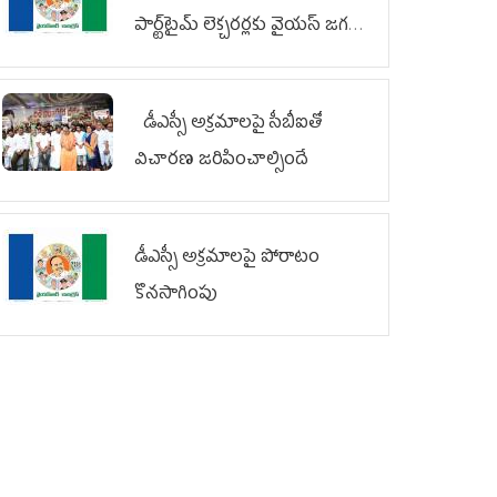
పార్ట్‌టైమ్‌ లెక్చరర్లకు వైయ‌స్ జగన్
భరోసా
డీఎస్సీ అక్రమాలపై సీబీఐతో
విచారణ జరిపించాల్సిందే
డీఎస్సీ అక్రమాలపై పోరాటం
కొనసాగింపు