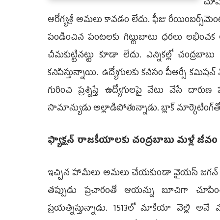
చూపి
ఆరోగ్య‌శ్రీ అమ‌లు కావ‌డం లేదు. ఫీజు రీయింబర్స్‌మెం
పండించిన పంట‌ల‌కు గిట్టుబాటు ధ‌ర‌లు ల‌భించ‌క అ
చీమ‌కుట్టిన‌ట్టు కూడా లేదు. ఎన్నిక‌ల్లో చంద్ర‌బాబు
క‌నిపిస్తున్నాయి. ఉద్యోగుల‌కు క‌నీసం పీఆర్సీ కమి
గురించి ప్ర‌శ్నిస్తే ఉద్యోగుల‌పై వేటు వేసే దారుణ 
సామాన్యుడు అల్లాడిపోతున్నాడు. బ్లాక్ మార్కెటింగ్
ఫ్యాక్ష‌న్ రాజ‌కీయాల‌కు చంద్ర‌బాబు మ‌ళ్లీ జీవం
ఇచ్చిన హామీలు అమ‌లు చేయ‌కుండా వైయ‌స్ జ‌గ‌న్ గారి వ
త‌ప్పుడు ప్ర‌చారంతో ఆయ‌న్ను బూచిగా చూపించ
ప్ర‌య‌త్నిస్తున్నాడు. 1513లో మాకియా వెల్లి అనే వ