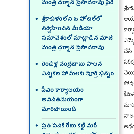
మంత్రి ధ‌ర్మాన ప్ర‌సాద‌రావు ఫైర్‌
శ్రీ
శ్రీకాకుళంలోని ఓ హోట‌ల్‌లో
ఆయ‌
నిర్వ‌హించిన మీడియా
కార
స‌మావేశంలో మాట్లాడిన మాజీ
ఎమ్మ
మంత్రి ధ‌ర్మాన ప్ర‌సాద‌రావు
చేసే
ప‌ర
రెండేళ్ల చంద్ర‌బాబు పాల‌న
చేయి
ఎన్నిక‌ల హామీల‌కు పూర్తి భిన్నం
సోష‌ల
సీఎం కార్యాల‌యం
క్రి
అవినీతిమ‌యంగా
మాట‌
మారిపోయింది
పాల‌
ప్ర‌తి ప‌నికీ రేటు క‌ట్టి మ‌రీ
అధోగ