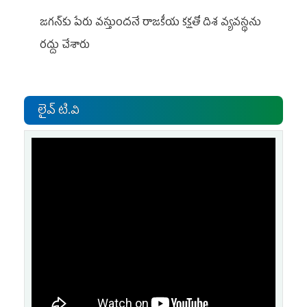
జగన్‌కు పేరు వస్తుందనే రాజకీయ కక్షతో దిశ వ్య‌వ‌స్థ‌ను
రద్దు చేశారు
లైవ్ టి.వి