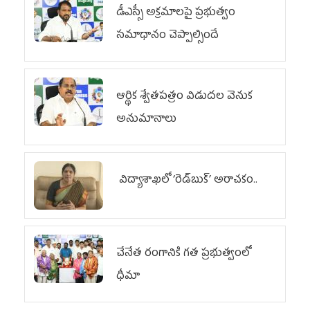
డీఎస్సీ అక్రమాలపై ప్రభుత్వం
సమాధానం చెప్పాల్సిందే
ఆర్థిక శ్వేతపత్రం విడుదల వెనుక
అనుమానాలు
విద్యాశాఖలో ‘రెడ్‌బుక్’ అరాచకం..
చేనేత రంగానికి గత ప్రభుత్వంలో
ధీమా