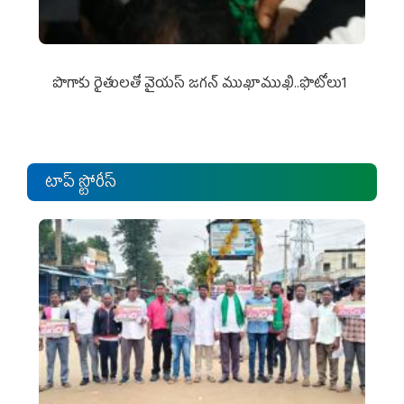
పొగాకు రైతుల‌తో వైయ‌స్ జ‌గ‌న్ ముఖాముఖి..ఫొటోలు1
టాప్ స్టోరీస్