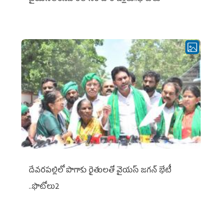
దేవరపల్లిలో పొగాకు రైతులతో వైయస్ జగన్ భేటీ
..ఫొటోలు2