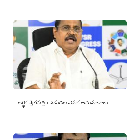
ఆర్థిక శ్వేతపత్రం విడుదల వెనుక అనుమానాలు