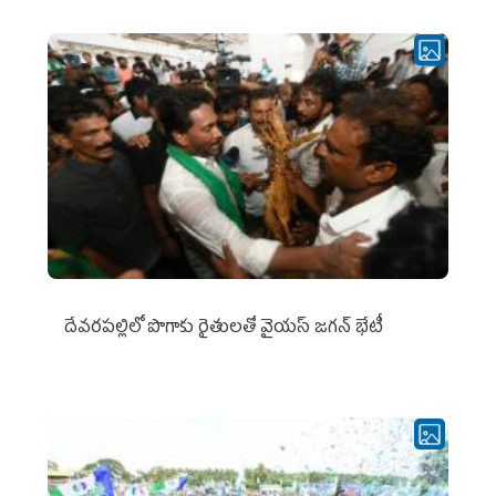
దేవరపల్లిలో పొగాకు రైతులతో వైయస్ జగన్ భేటీ