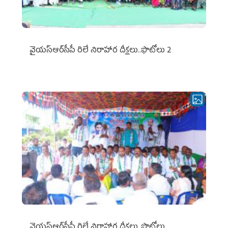
వైయ‌స్ఆర్‌సీపీ రిలే నిరాహార దీక్షలు..ఫొటోలు 2
వైయ‌స్ఆర్‌సీపీ రిలే నిరాహార దీక్షలు..ఫొటోలు