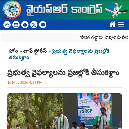
Skip to main content
????
గిరిజన చట్టాలు, హక్కులను పటిష్టంగ
You are here
హోం
»
టాప్ స్టోరీస్
» ప్రభుత్వ వైఫల్యాల‌ను ప్రజల్లోకి
తీసుకెళ్దాం
ప్రభుత్వ వైఫల్యాల‌ను ప్రజల్లోకి తీసుకెళ్దాం
16 May 2026 4:59 PM