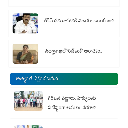
లోకేష్ ధ‌న దాహానికి విజ‌యా డెయిరీ బ‌లి
విద్యాశాఖలో ‘రెడ్‌బుక్’ అరాచకం..
అత్యంత వీక్షించబడిన
గిరిజన చట్టాలు, హక్కులను
పటిష్టంగా అమలు చేయాలి