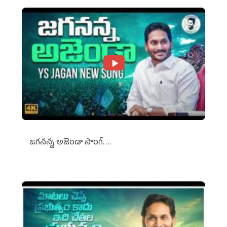
జగనన్న అజెండా సాంగ్….