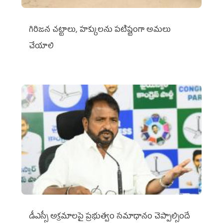
గిరిజన చట్టాలు, హక్కులను పటిష్టంగా అమలు
చేయాలి
డీఎస్సీ అక్రమాలపై ప్రభుత్వం సమాధానం చెప్పాల్సిందే