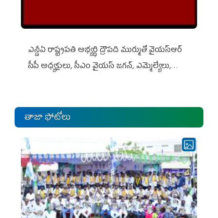
ఎన్డీఏ రాష్ట్ర‌ప‌తి అభ్య‌ర్థి ద్రౌప‌ది ముర్ముతో వైయ‌స్ఆర్
సీపీ అధ్య‌క్షులు, సీఎం వైయ‌స్ జ‌గ‌న్, ఎమ్మెల్యేలు,
ఎంపీల స‌మావేశం
తాజా ఫోటోలు