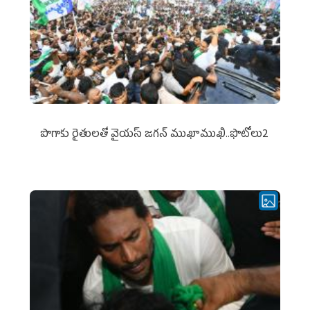
పొగాకు రైతుల‌తో వైయ‌స్ జ‌గ‌న్ ముఖాముఖి..ఫొటోలు2