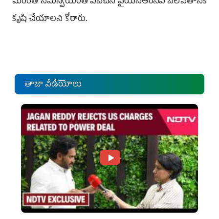
మరింత సమన్వయంతో పనిచేసి వైయ‌స్ఆర్‌సీపీ బలోపేతానికి
కృషి చేయాలని కోరారు.
తాజా వీడియోలు