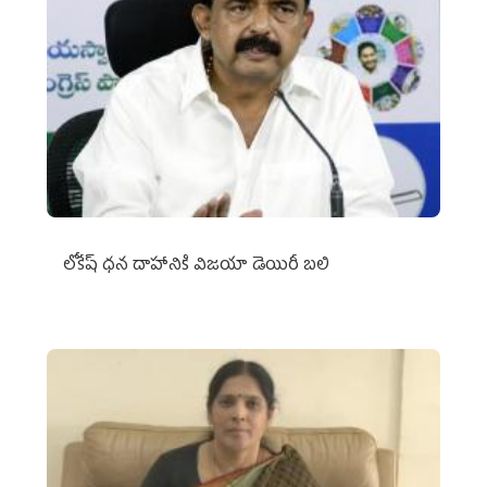
లోకేష్ ధ‌న దాహానికి విజ‌యా డెయిరీ బ‌లి