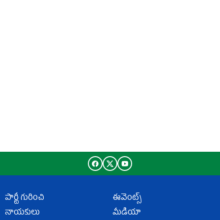
పార్టీ గురించి
ఈవెంట్స్
నాయకులు
మీడియా