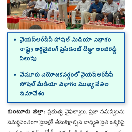
వైయ‌స్ఆర్‌సీపీ సోష‌ల్ మీడియా విభాగం
రాష్ట్ర ఆర్గ‌నైజింగ్ ప్రెసిడెంట్ దొడ్డా అంజిరెడ్డి
పిలుపు
వేమూరు నియోజకవర్గంలో వైయ‌స్ఆర్‌సీపీ
సోషల్ మీడియా విభాగం ముఖ్య నేత‌ల
సమావేశం
గుంటూరు జిల్లా:
ప్రభుత్వ వైఫల్యాలు, ప్రజా సమస్యలను
సమర్థవంతంగా ప్రజల్లోకి తీసుకెళ్లాల్సిన బాధ్యత ప్ర‌తి ఒక్క‌రిపై