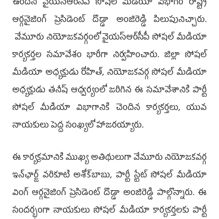
ఉంద‌ని వైయ‌స్ఆర్‌సీపీ సోష‌ల్ మీడియా విభాగం రాష్ట్ర
ఆర్గ‌నైజింగ్ ప్రెసిడెంట్ దొడ్డా అంజిరెడ్డి పిలుపునిచ్చారు.
వేమూరు నియోజకవర్గంలో వైయ‌స్ఆర్‌సీపీ సోషల్ మీడియా
కార్యకర్తల సమావేశం భారీగా నిర్వహించారు. జిల్లా సోషల్
మీడియా అధ్యక్షుడు రోహిత్, నియోజకవర్గ సోషల్ మీడియా
అధ్యక్షుడు తనీష్ ఆధ్వర్యంలో జరిగిన ఈ సమావేశానికి పార్టీ
సోషల్ మీడియా విభాగానికి చెందిన కార్యకర్తలు, యువ
నాయకులు పెద్ద సంఖ్యలో హాజరయ్యారు.
ఈ కార్యక్రమానికి ముఖ్య అతిథులుగా వేమూరు నియోజకవర్గ
ఇన్‌ఛార్జ్ వ‌రికూటి అశోక్‌బాబు, పార్టీ స్టేట్ సోషల్ మీడియా
వింగ్ ఆర్గనైజింగ్ ప్రెసిడెంట్ దొడ్డా అంజిరెడ్డి పాల్గొన్నారు. ఈ
సందర్భంగా నాయకులు సోషల్ మీడియా కార్యకర్తలకు పార్టీ