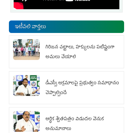
ఇటీవలి వార్తలు
గిరిజన చట్టాలు, హక్కులను పటిష్టంగా
అమలు చేయాలి
డీఎస్సీ అక్రమాలపై ప్రభుత్వం సమాధానం
చెప్పాల్సిందే
ఆర్థిక శ్వేతపత్రం విడుదల వెనుక
అనుమానాలు