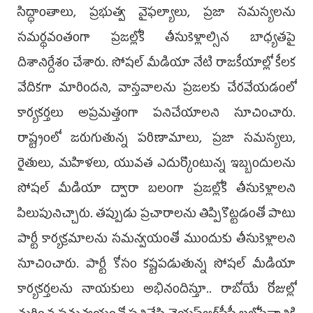
సిద్ధాంతాలు, ప్రభుత్వ వైఫల్యాలు, ప్రజా సమస్యలను
సమర్థవంతంగా ప్రజల్లోకి తీసుకెళ్లాల్సిన బాధ్యతపై
దిశానిర్దేశం చేశారు. సోషల్ మీడియా నేటి రాజకీయాల్లో కీలక
వేదికగా మారిందని, వాస్తవాలను ప్రజలకు చేరవేయడంలో
కార్యకర్తలు అప్రమత్తంగా పనిచేయాలని సూచించారు.
రాష్ట్రంలో జరుగుతున్న పరిణామాలు, ప్రజా సమస్యలు,
రైతులు, మహిళలు, యువత ఎదుర్కొంటున్న ఇబ్బందులను
సోషల్ మీడియా ద్వారా బలంగా ప్రజల్లోకి తీసుకెళ్లాలని
పిలుపునిచ్చారు. తప్పుడు ప్రచారాలను తిప్పికొట్టడంతో పాటు
పార్టీ కార్యక్రమాలను సమన్వయంతో ముందుకు తీసుకెళ్లాలని
సూచించారు. పార్టీ కోసం కష్టపడుతున్న సోషల్ మీడియా
కార్యకర్తలను నాయకులు అభినందిస్తూ.. రాబోయే రోజుల్లో