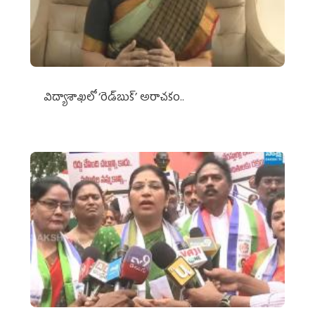
విద్యాశాఖలో ‘రెడ్‌బుక్’ అరాచకం..