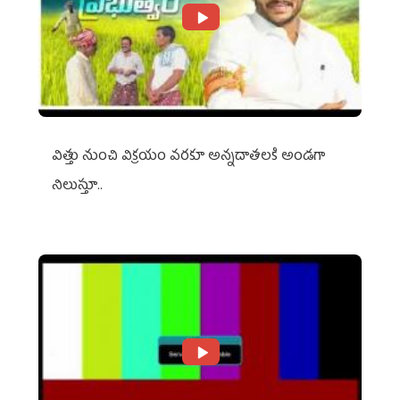
విత్తు నుంచి విక్రయం వరకూ అన్నదాతలకి అండగా
నిలుస్తూ..