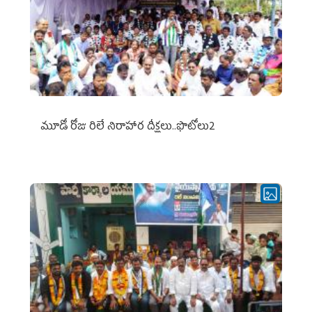
మూడో రోజు రిలే నిరాహార దీక్షలు..ఫొటోలు2