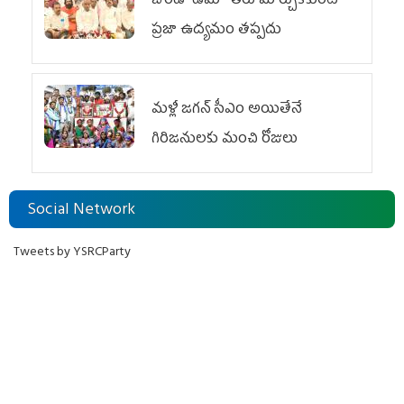
బొండా ఉమా తీరు మార్చుకోకుంటే
ప్రజా ఉద్యమం తప్పదు
మళ్లీ జగన్ సీఎం అయితేనే
గిరిజనులకు మంచి రోజులు
Social Network
Tweets by YSRCParty