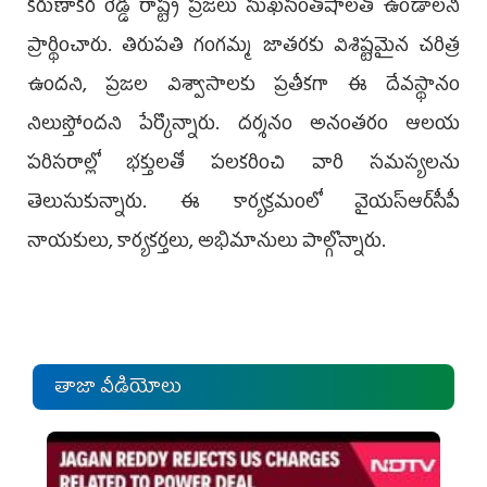
కరుణాకర రెడ్డి రాష్ట్ర ప్రజలు సుఖసంతోషాలతో ఉండాలని
ప్రార్థించారు. తిరుపతి గంగమ్మ జాతరకు విశిష్టమైన చరిత్ర
ఉందని, ప్రజల విశ్వాసాలకు ప్రతీకగా ఈ దేవస్థానం
నిలుస్తోందని పేర్కొన్నారు. దర్శనం అనంతరం ఆలయ
పరిసరాల్లో భక్తులతో పలకరించి వారి సమస్యలను
తెలుసుకున్నారు. ఈ కార్యక్రమంలో వైయ‌స్ఆర్‌సీపీ
నాయకులు, కార్యకర్తలు, అభిమానులు పాల్గొన్నారు.
తాజా వీడియోలు