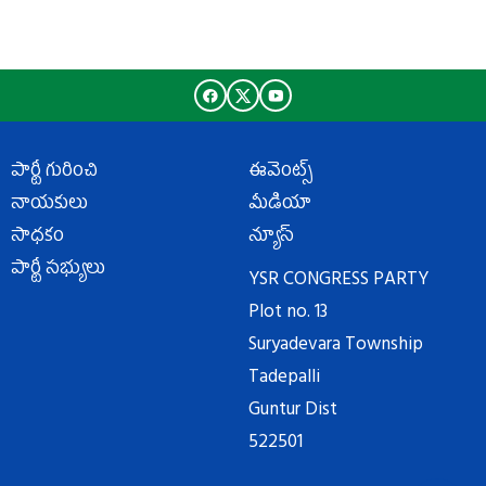
పార్టీ గురించి
ఈవెంట్స్
నాయకులు
మీడియా
సాధకం
న్యూస్
పార్టీ సభ్యులు
YSR CONGRESS PARTY
Plot no. 13
Suryadevara Township
Tadepalli
Guntur Dist
522501