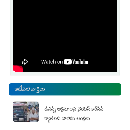
ఇటీవలి వార్తలు
డీఎస్సీ అక్రమాలపై వైయ‌స్ఆర్‌సీపీ
ర్యాలీలకు పోలీసు ఆంక్షలు