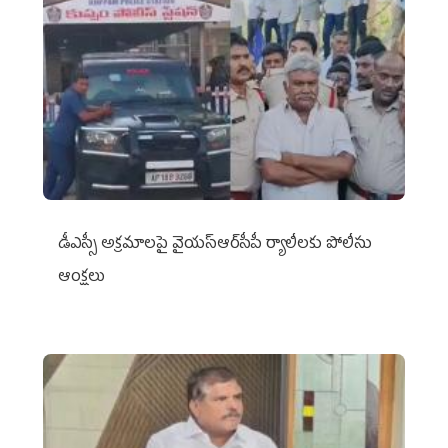
డీఎస్సీ అక్రమాలపై వైయ‌స్ఆర్‌సీపీ ర్యాలీలకు పోలీసు
ఆంక్షలు