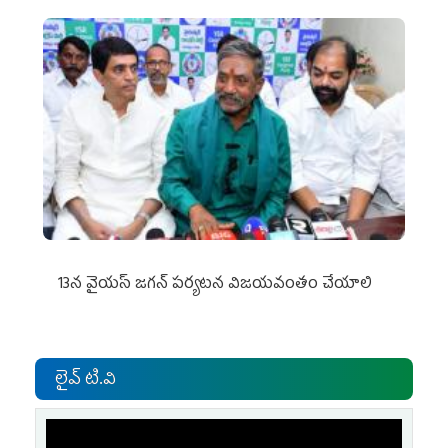
13న వైయస్‌ జగన్‌ పర్యటన విజయవంతం చేయాలి
లైవ్ టి.వి