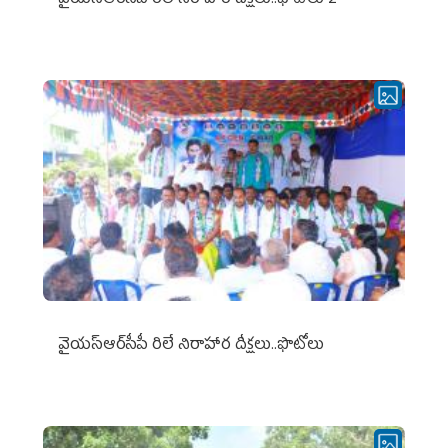
వైయ‌స్ఆర్‌సీపీ రిలే నిరాహార దీక్షలు..ఫొటోలు