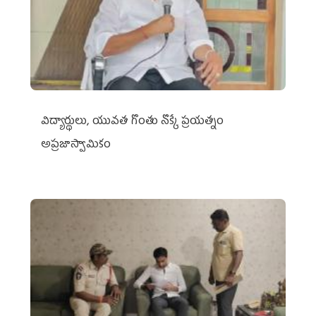
విద్యార్థులు, యువత గొంతు నొక్కే ప్రయత్నం
అప్రజాస్వామికం