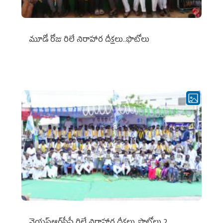
మూడో రోజు రిలే నిరాహార దీక్షలు..ఫొటోలు
వైయ‌స్ఆర్‌సీపీ రిలే నిరాహార దీక్షలు..ఫొటోలు 2