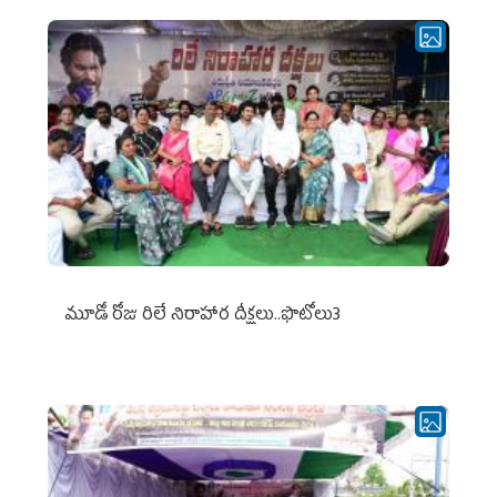
మూడో రోజు రిలే నిరాహార దీక్షలు..ఫొటోలు3