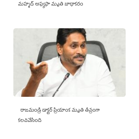
మహ్మద్‌ అఫ్యఫా మృతి బాధాకరం
రాజమండ్రి డాక్టర్‌ ప్రియాంక మృతి తీవ్రంగా
కలచివేసింది