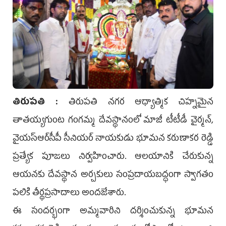
తిరుపతి :
తిరుపతి నగర ఆధ్యాత్మిక చిహ్నమైన
తాతయ్యగుంట గంగమ్మ దేవస్థానంలో మాజీ టీటీడీ చైర్మన్,
వైయ‌స్ఆర్‌సీపీ సీనియర్ నాయకుడు భూమన కరుణాకర రెడ్డి
ప్రత్యేక పూజలు నిర్వహించారు. ఆలయానికి చేరుకున్న
ఆయనకు దేవస్థాన అర్చకులు సంప్రదాయబద్ధంగా స్వాగతం
పలికి తీర్థప్రసాదాలు అందజేశారు.
ఈ సందర్భంగా అమ్మవారిని దర్శించుకున్న భూమన