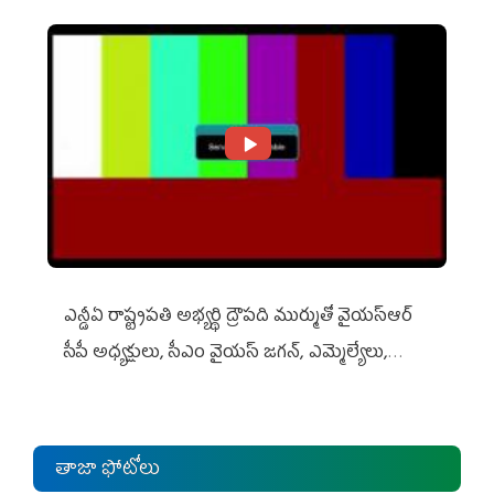
ఎన్డీఏ రాష్ట్ర‌ప‌తి అభ్య‌ర్థి ద్రౌప‌ది ముర్ముతో వైయ‌స్ఆర్
సీపీ అధ్య‌క్షులు, సీఎం వైయ‌స్ జ‌గ‌న్, ఎమ్మెల్యేలు,
ఎంపీల స‌మావేశం
తాజా ఫోటోలు