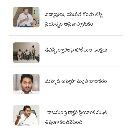
విద్యార్థులు, యువత గొంతు నొక్కే
ప్రయత్నం అప్రజాస్వామికం
డీఎస్సీ ర్యాలీలపై పోలీసుల ఆంక్షలు
మహ్మద్‌ అఫ్యఫా మృతి బాధాకరం
రాజమండ్రి డాక్టర్‌ ప్రియాంక మృతి
తీవ్రంగా కలచివేసింది