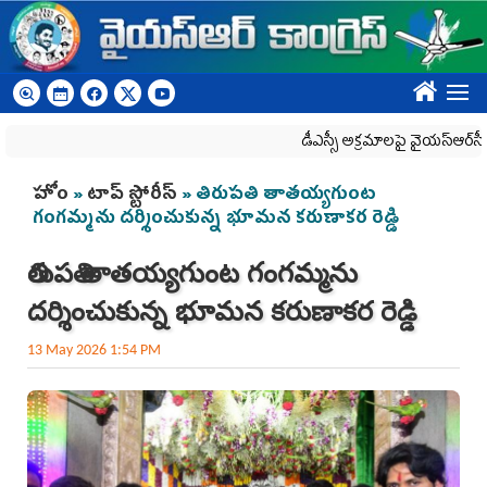
Skip to main content
????
డీఎస్సీ అక్రమాలపై వైయ‌స్ఆర్‌సీపీ ర్యాల
You are here
హోం
»
టాప్ స్టోరీస్
» తిరుపతి తాతయ్యగుంట
గంగమ్మను దర్శించుకున్న భూమన కరుణాకర రెడ్డి
తిరుపతి తాతయ్యగుంట గంగమ్మను
దర్శించుకున్న భూమన కరుణాకర రెడ్డి
13 May 2026 1:54 PM