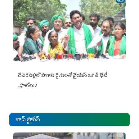
దేవరపల్లిలో పొగాకు రైతులతో వైయస్ జగన్ భేటీ
..ఫొటోలు2
టాప్ స్టోరీస్