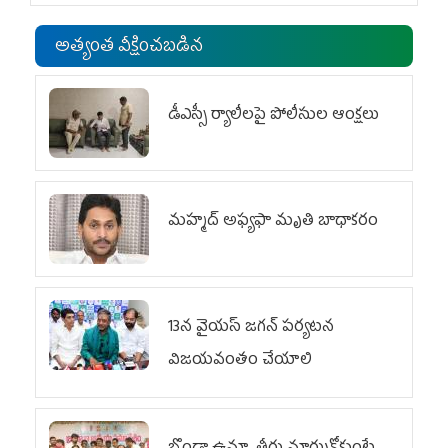
అత్యంత వీక్షించబడిన
డీఎస్సీ ర్యాలీలపై పోలీసుల ఆంక్షలు
మహ్మద్‌ అఫ్యఫా మృతి బాధాకరం
13న వైయస్‌ జగన్‌ పర్యటన
విజయవంతం చేయాలి