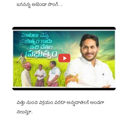
జగనన్న అజెండా సాంగ్….
విత్తు నుంచి విక్రయం వరకూ అన్నదాతలకి అండగా
నిలుస్తూ..