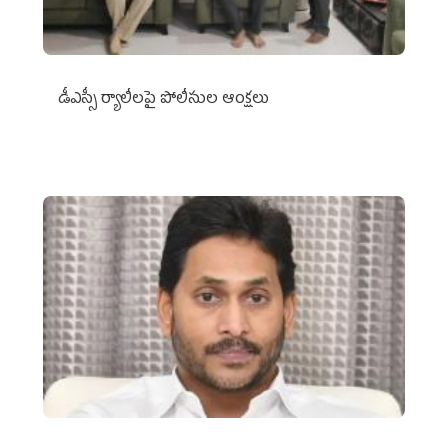
డీఎస్సీ ర్యాలీలపై పోలీసుల ఆంక్షలు