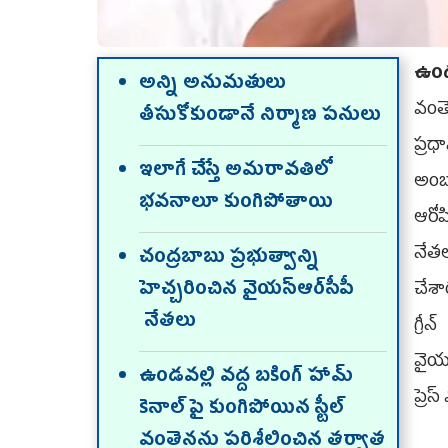
ఉం
అన్ని అనుమతులు
వంతె
తీసుకోకుండానే నిర్మాణ పనులు
ప్రధ
ఇలాగే చేస్తే అమరావతిలో
అంబట
భవనాలూ కుంగిపోతాయి
ఆరోప
నేతల
చంద్రబాబు ప్రభుత్వాన్ని
హెచ్చరించిన వైయ‌స్ఆర్‌సీపీ
చేశా
నేతలు
గ్రీ
వైయ‌
ఉండవల్లి వద్ద బకింగ్ హామ్
ప్రె
కెనాల్ పై కుంగిపోయిన స్టీల్
వంతెనను పరిశీలించిన తర్వాత