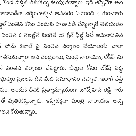
ానికి, కొండ పక్కన తీసుకొచ్చి కలుపుతున్నారు. ఇది తప్పేమో అని
న హడావిడిగా నిర్మించాల్సిన అవసరం ఏముంది ?, గుంటూరు
్టీల్ వంతెన కోసం ఎందుకు హడావిడి చేస్తున్నారో తెలియడం
వంతెన 6 నెలల్లోనే కుంగితే ఇక గ్రీన్ ఫీల్డ్ సిటీ అమరావతిని
గ్ హామ్ కెనాల్ పై వంతెన నిర్మాణం చేయాలంటే చాలా
ుకున్నారా అని చంద్రబాబు, మంత్రి నారాయణ, లోకేష్ ను
ంతెన నిర్మాణం చేపట్టారు. బిల్లుల కోసం లోకేష్ పడ్డ
ప్రభుత్వం ప్రజలకు దీని మీద సమాధానం చెప్పాలి. ఇలాగే చేస్తే
అందుకే దీనికి ప్రత్యామ్నాయంగా జగన్మోహన్ రెడ్డి గారు
వ్యతిరేకిస్తున్నారు. ఇప్పటికైనా మంత్రి నారాయణ అన్ని
ని కోరుతున్నాం..