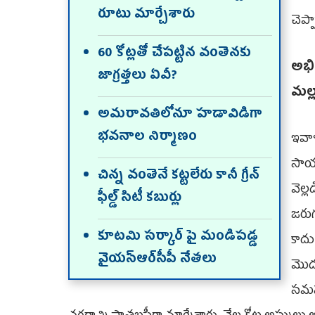
రూటు మార్చేశారు
చెప్
60 కోట్లతో చేపట్టిన వంతెనకు
అభివ
జాగ్రత్తలు ఏవీ?
మల్ల
అమరావతిలోనూ హడావిడిగా
భవనాల నిర్మాణం
ఇవాళ
సాయ
చిన్న వంతెనే కట్టలేరు కానీ గ్రీన్
వెల్
ఫీల్డ్ సిటీ కబుర్లు
జరుగ
కూటమి సర్కార్ పై మండిపడ్డ
కాదు
వైయ‌స్ఆర్‌సీపీ నేతలు
మొద
సమస