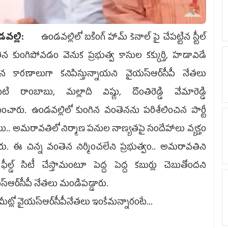
డవల్లి:
ఉండవల్లిలో బకింగ్ హామ్ కెనాల్ పై చేపట్టిన స్టీల్
న కుంగిపోవడం వెనుక ప్రభుత్వ కాసుల కక్కుర్తి, హడావిడే
ాన కారణాలుగా కనిపిస్తున్నాయని వైయ‌స్ఆర్‌సీపీ నేతలు
ి రాంబాబు, మల్లాది విష్ణు, దొంతిరెడ్డి వేమారెడ్డి
ించారు. ఉండవల్లిలో కుంగిన వంతెనను పరిశీలించిన పార్టీ
ు.. అమరావతిలో నిర్మాణ పనుల నాణ్యతపై సందేహాలు వ్యక్తం
రు. ఈ చిన్న వంతెన నిర్మించలేని ప్రభుత్వం.. అమరావతిని
న్ ఫీల్డ్ సిటీ చేస్తామంటూ పెద్ద పెద్ద కబుర్లు చెబుతోందని
స్ఆర్‌సీపీ నేతలు మండిపడ్డారు.
స్ మీట్లో వైయ‌స్ఆర్‌సీపీనేతలు ఇంకేమన్నారంటే...