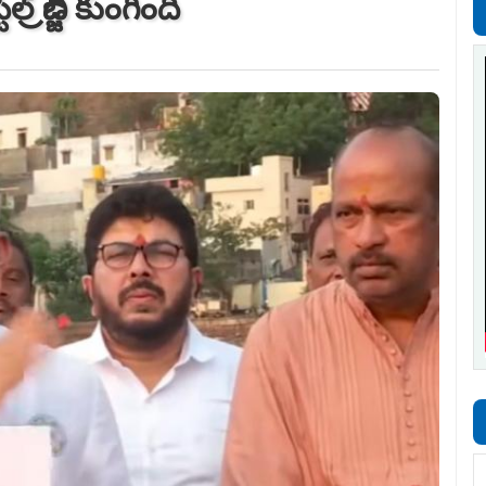
్ బ్రిడ్జి కుంగింది