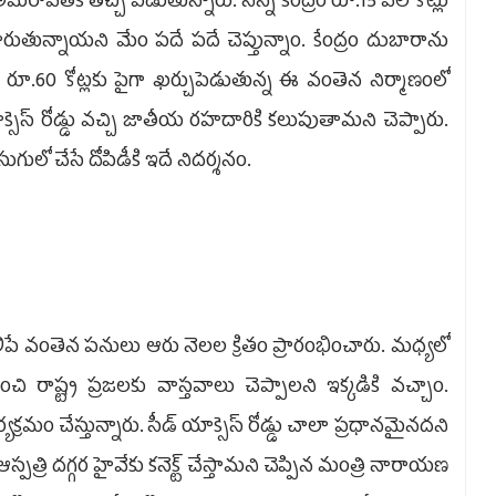
మరావతికి తెచ్చి పెడుతున్నారు. నిన్న కేంద్రం రూ.15 వేల కోట్లు
ారుతున్నాయని మేం పదే పదే చెప్తున్నాం. కేంద్రం దుబారాను
. రూ.60 కోట్లకు పైగా ఖర్చుపెడుతున్న ఈ వంతెన నిర్మాణంలో
ాక్సెస్ రోడ్డు వచ్చి జాతీయ రహదారికి కలుపుతామని చెప్పారు.
ుగులో చేసే దోపిడీకి ఇదే నిదర్శనం.
 కలిపే వంతెన పనులు ఆరు నెలల క్రితం ప్రారంభించారు. మధ్యలో
ంచి రాష్ట్ర ప్రజలకు వాస్తవాలు చెప్పాలని ఇక్కడికి వచ్చాం.
కార్యక్రమం చేస్తున్నారు. సీడ్ యాక్సెస్ రోడ్డు చాలా ప్రధానమైనదని
్పత్రి దగ్గర హైవేకు కనెక్ట్ చేస్తామని చెప్పిన మంత్రి నారాయణ