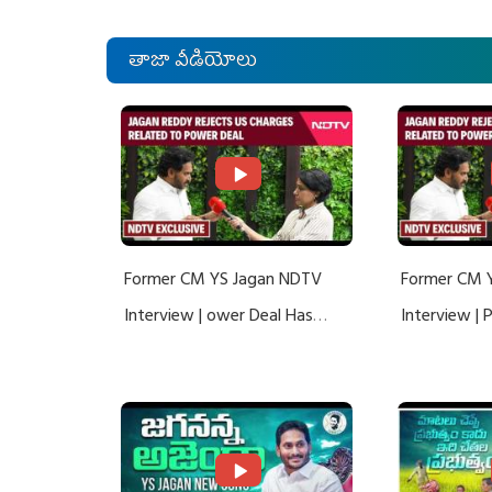
తాజా వీడియోలు
Former CM YS Jagan NDTV
Former CM 
Interview | ower Deal Has
Interview |
Nothing To Do With Adani: YS
Nothing To 
Jagan Rejects US Charges
Jagan Rejec