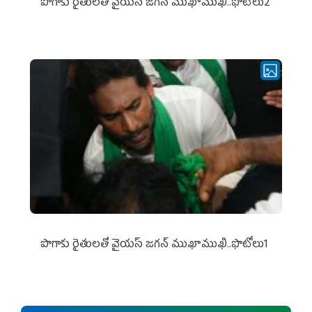
పొగాకు రైతుల‌తో వైయ‌స్ జ‌గ‌న్ ముఖాముఖి..ఫొటోలు2
పొగాకు రైతుల‌తో వైయ‌స్ జ‌గ‌న్ ముఖాముఖి..ఫొటోలు1