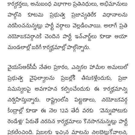
కార్యకర్తలు, అనుబంధ విభాగాల ప్రతినిధులు, అభిమానులు
పాల్గొని కూటమి ప్రభుత్వ ప్రజావ్యతిరేక విధానాలను
నిరసించనున్నట్లు పార్టీ వర్గాలు వెల్లడించాయి. అలాగే ప్రతి
నియోజకవర్గానికి చెందిన పార్టీ ఇన్‌చార్జ్‌లు కూడా ఆయా
మండలాల్లో జరిగే కార్యక్రమాల్లో పాల్గొన్నారు.
వైయ‌స్ఆర్‌సీపీ నేతల ప్రకారం, ఎన్నికల హామీల అమలులో
ప్రభుత్వ వైఫల్యాలను ప్రజల్లోకి తీసుకెళ్లేందుకు, ప్రజా
సమస్యలపై అవగాహన కల్పించేందుకు ఈ కార్యక్రమాన్ని
నిర్వహిస్తున్నారు. రాష్ట్రంలోని పట్టణాలు, నియోజకవర్గ
కేంద్రాల్లో కూడా ఈ నెల 12వ తేదీ వరకు ‘వెన్నుపోటుకు
రెండేళ్లు’ పేరుతో నిరసన కార్యక్రమాలు కొనసాగనున్నట్లు పార్టీ
ప్రకటించింది. ప్రజలకు ఇచ్చిన మాటను నిలబెట్టుకోవాలని,