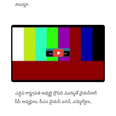
నిలుస్తూ..
ఎన్డీఏ రాష్ట్ర‌ప‌తి అభ్య‌ర్థి ద్రౌప‌ది ముర్ముతో వైయ‌స్ఆర్
సీపీ అధ్య‌క్షులు, సీఎం వైయ‌స్ జ‌గ‌న్, ఎమ్మెల్యేలు,
ఎంపీల స‌మావేశం