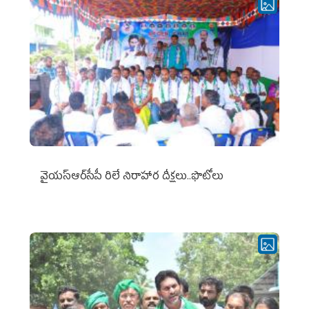
వైయ‌స్ఆర్‌సీపీ రిలే నిరాహార దీక్షలు..ఫొటోలు