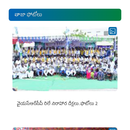
తాజా ఫోటోలు
వైయ‌స్ఆర్‌సీపీ రిలే నిరాహార దీక్షలు..ఫొటోలు 2