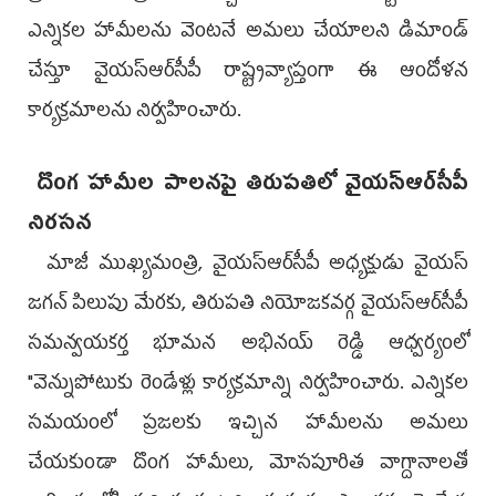
ఎన్నికల హామీలను వెంటనే అమలు చేయాలని డిమాండ్
చేస్తూ వైయ‌స్ఆర్‌సీపీ రాష్ట్రవ్యాప్తంగా ఈ ఆందోళన
కార్యక్రమాలను నిర్వహించారు.
దొంగ హామీల పాలనపై తిరుపతిలో వైయ‌స్ఆర్‌సీపీ
నిరసన
మాజీ ముఖ్యమంత్రి, వైయ‌స్ఆర్‌సీపీ అధ్యక్షుడు వైయ‌స్
జ‌గ‌న్‌ పిలుపు మేరకు, తిరుపతి నియోజకవర్గ వైయ‌స్ఆర్‌సీపీ
సమన్వయకర్త భూమన అభినయ్ రెడ్డి ఆధ్వర్యంలో
"వెన్నుపోటుకు రెండేళ్లు కార్యక్రమాన్ని నిర్వహించారు. ఎన్నికల
సమయంలో ప్రజలకు ఇచ్చిన హామీలను అమలు
చేయకుండా దొంగ హామీలు, మోసపూరిత వాగ్దానాలతో