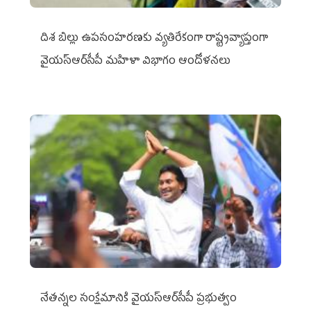
దిశ బిల్లు ఉపసంహరణకు వ్యతిరేకంగా రాష్ట్రవ్యాప్తంగా
వైయ‌స్ఆర్‌సీపీ మహిళా విభాగం ఆందోళనలు
నేతన్నల సంక్షేమానికి వైయ‌స్ఆర్‌సీపీ ప్రభుత్వం