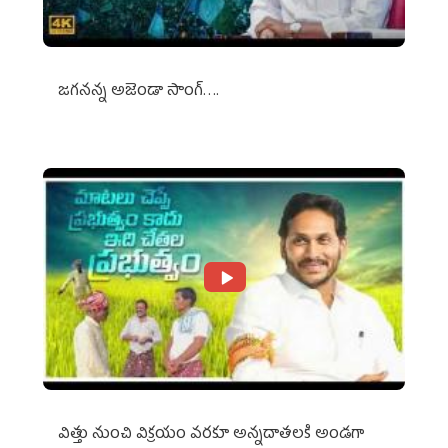
జగనన్న అజెండా సాంగ్….
విత్తు నుంచి విక్రయం వరకూ అన్నదాతలకి అండగా