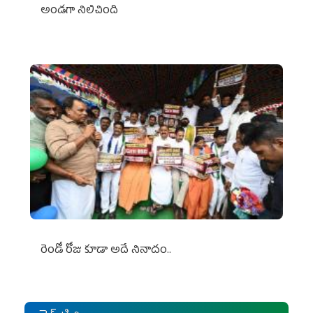
అండగా నిలిచింది
రెండో రోజు కూడా అదే నినాదం..