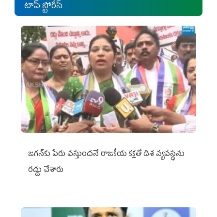
టాప్ స్టోరీస్
జగన్‌కు పేరు వస్తుందనే రాజకీయ కక్షతో దిశ వ్య‌వ‌స్థ‌ను
రద్దు చేశారు