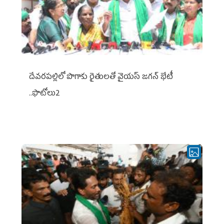
దేవరపల్లిలో పొగాకు రైతులతో వైయస్ జగన్ భేటీ
..ఫొటోలు2