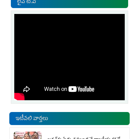
లైవ్ టి.వి
ఇటీవలి వార్తలు