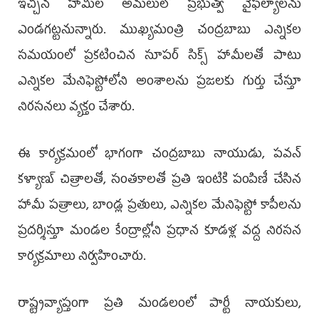
ఇచ్చిన హామీల అమలులో ప్రభుత్వ వైఫల్యాలను
ఎండగట్టనున్నారు. ముఖ్యమంత్రి చంద్ర‌బాబు ఎన్నికల
సమయంలో ప్రకటించిన సూపర్ సిక్స్ హామీలతో పాటు
ఎన్నికల మేనిఫెస్టోలోని అంశాలను ప్రజలకు గుర్తు చేస్తూ
నిరసనలు వ్యక్తం చేశారు.
ఈ కార్యక్రమంలో భాగంగా చంద్రబాబు నాయుడు, ప‌వ‌న్
క‌ళ్యాణ్‌ చిత్రాలతో, సంతకాలతో ప్రతి ఇంటికి పంపిణీ చేసిన
హామీ పత్రాలు, బాండ్ల ప్రతులు, ఎన్నికల మేనిఫెస్టో కాపీలను
ప్రదర్శిస్తూ మండల కేంద్రాల్లోని ప్రధాన కూడళ్ల వద్ద నిరసన
కార్యక్రమాలు నిర్వహించారు.
రాష్ట్రవ్యాప్తంగా ప్రతి మండలంలో పార్టీ నాయకులు,