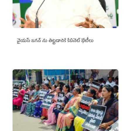
వైయ‌స్ జగన్‌ ను తిట్టడానికే కేబినెట్‌ భేటీలు