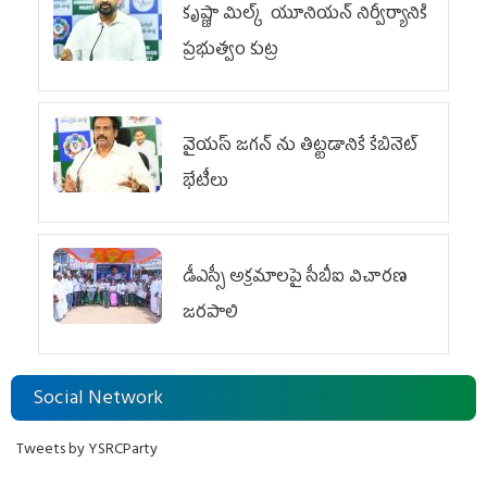
కృష్ణా మిల్క్‌ యూనియన్‌ నిర్వీర్యానికి
ప్రభుత్వం కుట్ర
వైయ‌స్ జగన్‌ ను తిట్టడానికే కేబినెట్‌
భేటీలు
డీఎస్సీ అక్రమాలపై సీబీఐ విచారణ
జరపాలి
Social Network
Tweets by YSRCParty