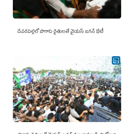
దేవరపల్లిలో పొగాకు రైతులతో వైయస్ జగన్ భేటీ