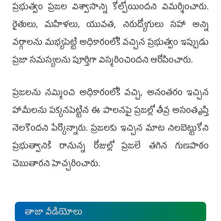
ప్రభుత్వం ప్రజల విశ్వాసాన్ని కోల్పోయిందని విమర్శించారు.
రైతులు, మహిళలు, యువత, నిరుద్యోగులు సహా అన్ని
వర్గాలను మభ్యపెట్టి అధికారంలోకి వచ్చిన ప్రభుత్వం ఇప్పుడు
ప్రజా సమస్యలను పూర్తిగా విస్మరించిందని ఆరోపించారు.
ప్రజలను నమ్మించి అధికారంలోకి వచ్చి, అనంతరం ఇచ్చిన
హామీలను పక్కనపెట్టిన ఈ పాలనపై ప్రజల్లో తీవ్ర అసంతృప్తి
నెలకొందని పేర్కొన్నారు. ప్రజలకు ఇచ్చిన మాట నిలబెట్టుకోని
ప్రభుత్వానికి రానున్న రోజుల్లో ప్రజలే తగిన గుణపాఠం
చెబుతారని హెచ్చరించారు.
తాజా వీడియోలు