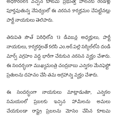
అధికారంలోకి వచ్చిన కూటమి ప్రభుత్వ పాలనకు రెండేళ్లు
పూర్తవుతున్న నేపథ్యంలో ఈ నిరసన కార్యక్రమం చేపట్టినట్లు
పార్టీ నాయకులు తెలిపారు.
తిరుపతి సౌత్ పరిధిలోని 13 డివిజన్ల అధ్యక్షులు, పార్టీ
నాయకులు, కార్యకర్తలతో కలిసి ఎం.ఆర్.పల్లి సర్కిల్‌లోని దండి
మార్చ్ విగ్రహం వద్ద భారీగా చేరుకుని నిరసన వ్యక్తం చేశారు.
ఈ సందర్భంగా ముఖ్యమంత్రి చంద్ర‌బాబు ఎన్నికల మేనిఫెస్టో
ప్రతులను దహనం చేసి తమ ఆగ్రహాన్ని వ్యక్తం చేశారు.
ఈ సందర్భంగా నాయకులు మాట్లాడుతూ, ఎన్నికల
సమయంలో ప్రజలకు ఇచ్చిన హామీలను అమలు
చేయకుండా రాష్ట్ర ప్రజలను మోసం చేసిన కూటమి