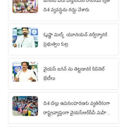
జగన్‌కు పేరు వస్తుందనే రాజకీయ కక్షతో
దిశ వ్య‌వ‌స్థ‌ను రద్దు చేశారు
కృష్ణా మిల్క్‌ యూనియన్‌ నిర్వీర్యానికి
ప్రభుత్వం కుట్ర
వైయ‌స్ జగన్‌ ను తిట్టడానికే కేబినెట్‌
భేటీలు
దిశ బిల్లు ఉపసంహరణకు వ్యతిరేకంగా
రాష్ట్రవ్యాప్తంగా వైయ‌స్ఆర్‌సీపీ మహిళా
విభాగం ఆందోళనలు