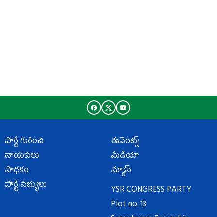
పార్టీ గురించి
ఈవెంట్స్
నాయకులు
మీడియా
సాధకం
న్యూస్
పార్టీ సభ్యులు
YSR CONGRESS PARTY
Plot no. 13