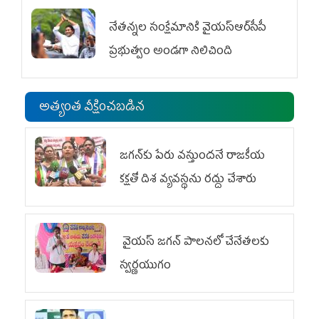
నేతన్నల సంక్షేమానికి వైయ‌స్ఆర్‌సీపీ
ప్రభుత్వం అండగా నిలిచింది
అత్యంత వీక్షించబడిన
జగన్‌కు పేరు వస్తుందనే రాజకీయ
కక్షతో దిశ వ్య‌వ‌స్థ‌ను రద్దు చేశారు
వైయ‌స్ జగన్ పాలనలో చేనేతలకు
స్వర్ణయుగం