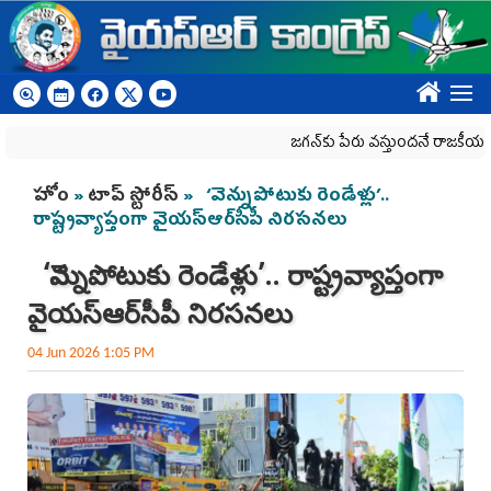
Skip to main content
????
జగన్‌కు పేరు వస్తుందనే రాజకీయ కక్షతో దిశ వ్
You are here
హోం
»
టాప్ స్టోరీస్
» ‘వెన్నుపోటుకు రెండేళ్లు’..
రాష్ట్రవ్యాప్తంగా వైయ‌స్ఆర్‌సీపీ నిరసనలు
‘వెన్నుపోటుకు రెండేళ్లు’.. రాష్ట్రవ్యాప్తంగా
వైయ‌స్ఆర్‌సీపీ నిరసనలు
04 Jun 2026 1:05 PM