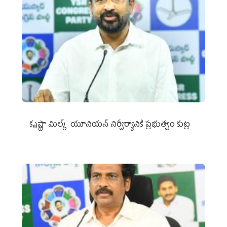
కృష్ణా మిల్క్‌ యూనియన్‌ నిర్వీర్యానికి ప్రభుత్వం కుట్ర