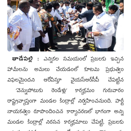
తాడేపల్లి :
ఎన్నికల సమయంలో ప్రజలకు ఇచ్చిన
హామీలను అమలు చేయడంలో కూటమి ప్రభుత్వం
విఫలమైందని ఆరోపిస్తూ వైయ‌స్ఆర్‌సీపీ చేపట్టిన
‘వెన్నుపోటుకు రెండేళ్లు’ కార్యక్రమం గురువారం
రాష్ట్రవ్యాప్తంగా మండల కేంద్రాల్లో నిర్వహించనుంది. పార్టీ
నాయకత్వం రూపొందించిన కార్యాచరణలో భాగంగా అన్ని
మండల కేంద్రాల్లో నిరసన కార్యక్రమాలు చేపట్టి, ప్రజలకు