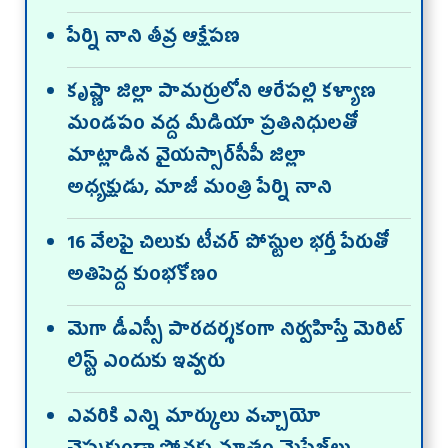
పేర్ని నాని తీవ్ర ఆక్షేప‌ణ‌
కృష్ణా జిల్లా పామ‌ర్రులోని ఆరేప‌ల్లి క‌ళ్యాణ
మండ‌పం వ‌ద్ద మీడియా ప్ర‌తినిధుల‌తో
మాట్లాడిన వైయ‌స్సార్‌సీపీ జిల్లా
అధ్య‌క్షుడు, మాజీ మంత్రి పేర్ని నాని
16 వేలపై చిలుకు టీచర్ పోస్టుల భర్తీ పేరుతో
అతిపెద్ద కుంభ‌కోణం
మెగా డీఎస్సీ పారదర్శకంగా నిర్వహిస్తే మెరిట్
లిస్ట్ ఎందుకు ఇవ్వరు
ఎవరికి ఎన్ని మార్కులు వచ్చాయో