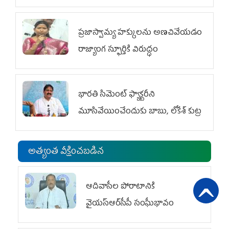
ప్రజాస్వామ్య హక్కులను అణచివేయడం
రాజ్యాంగ స్ఫూర్తికి విరుద్ధం
భారతి సిమెంట్ ఫ్యాక్టరీని
మూసివేయించేందుకు బాబు, లోకేశ్ కుట్ర
అత్యంత వీక్షించబడిన
ఆదివాసీల పోరాటానికి
వైయ‌స్ఆర్‌సీపీ సంఘీభావం