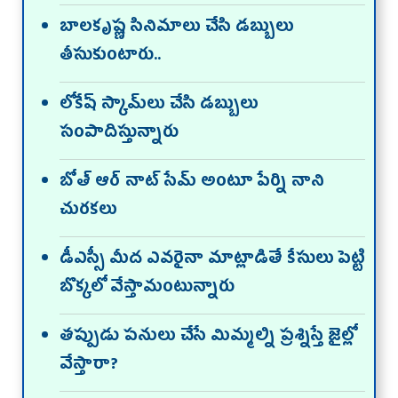
బాలకృష్ణ సినిమాలు చేసి డబ్బులు
తీసుకుంటారు..
లోకేష్ స్కామ్‌లు చేసి డబ్బులు
సంపాదిస్తున్నారు
బోత్ ఆర్ నాట్ సేమ్ అంటూ పేర్ని నాని
చుర‌క‌లు
డీఎస్సీ మీద ఎవరైనా మాట్లాడితే కేసులు పెట్టి
బొక్కలో వేస్తామంటున్నారు
తప్పుడు పనులు చేసే మిమ్మల్ని ప్రశ్నిస్తే జైల్లో
వేస్తారా?