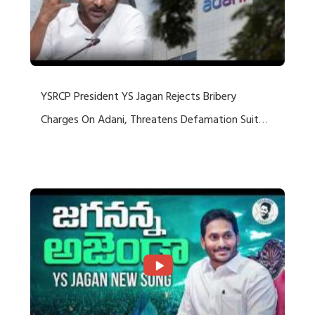
YSRCP President YS Jagan Rejects Bribery
Charges On Adani, Threatens Defamation Suit
Against Media Groups