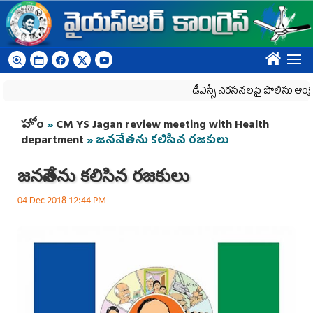
Skip to main content
????
డీఎస్సీ నిరసనలపై పోలీసు ఆంక్షలు
You are here
హోం
»
CM YS Jagan review meeting with Health
department
» జననేతను కలిసిన రజకులు
జననేతను కలిసిన రజకులు
04 Dec 2018 12:44 PM