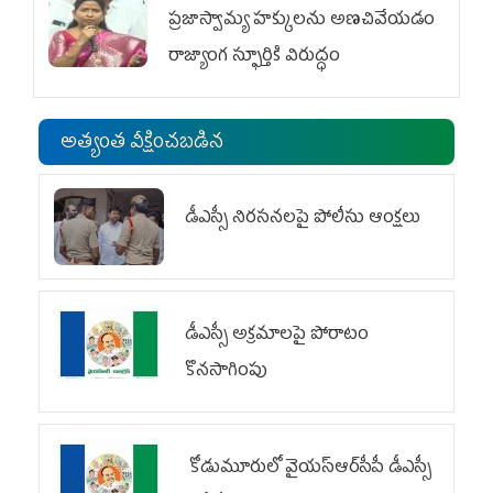
ప్రజాస్వామ్య హక్కులను అణచివేయడం
రాజ్యాంగ స్ఫూర్తికి విరుద్ధం
అత్యంత వీక్షించబడిన
డీఎస్సీ నిరసనలపై పోలీసు ఆంక్షలు
డీఎస్సీ అక్రమాలపై పోరాటం
కొనసాగింపు
కోడుమూరులో వైయ‌స్ఆర్‌సీపీ డీఎస్సీ