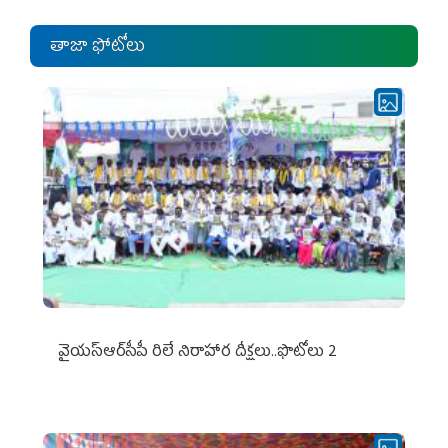
తాజా ఫోటోలు
వైయ‌స్ఆర్‌సీపీ రిలే నిరాహార దీక్షలు..ఫొటోలు 2