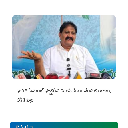
భారతి సిమెంట్ ఫ్యాక్టరీని మూసివేయించేందుకు బాబు,
లోకేశ్ కుట్ర