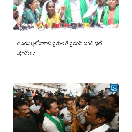
దేవరపల్లిలో పొగాకు రైతులతో వైయస్ జగన్ భేటీ
..ఫొటోలు2