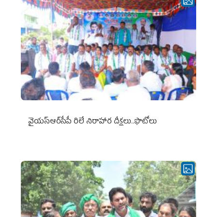
వైయ‌స్ఆర్‌సీపీ రిలే నిరాహార దీక్షలు..ఫొటోలు