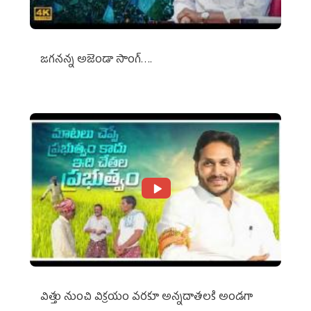
జగనన్న అజెండా సాంగ్….
విత్తు నుంచి విక్రయం వరకూ అన్నదాతలకి అండగా