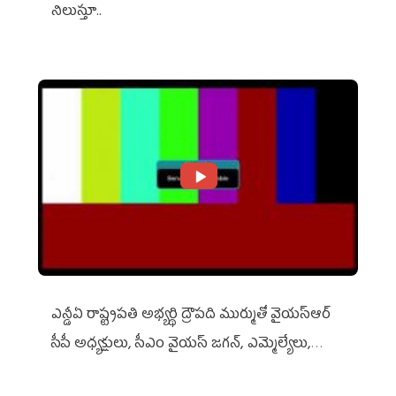
నిలుస్తూ..
ఎన్డీఏ రాష్ట్ర‌ప‌తి అభ్య‌ర్థి ద్రౌప‌ది ముర్ముతో వైయ‌స్ఆర్
సీపీ అధ్య‌క్షులు, సీఎం వైయ‌స్ జ‌గ‌న్, ఎమ్మెల్యేలు,
ఎంపీల స‌మావేశం