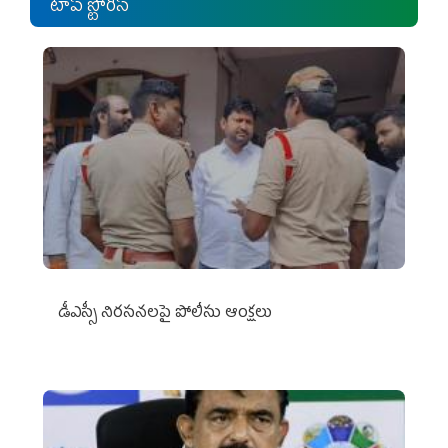
టాప్ స్టోరీస్
డీఎస్సీ నిరసనలపై పోలీసు ఆంక్షలు