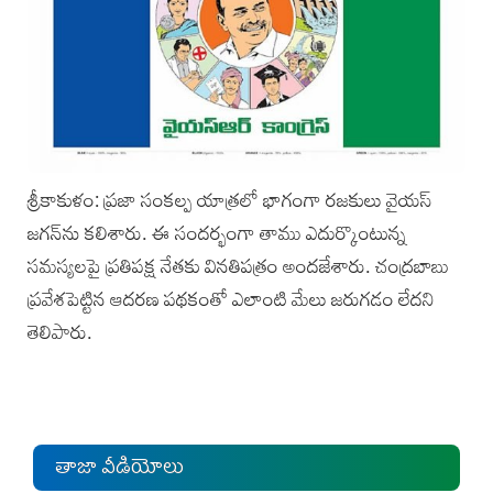
శ్రీకాకుళం: ప్రజా సంకల్ప యాత్రలో భాగంగా రజకులు వైయస్‌
జగన్‌ను కలిశారు. ఈ సందర్భంగా తాము ఎదుర్కొంటున్న
సమస్యలపై ప్రతిపక్ష నేతకు వినతిపత్రం అందజేశారు. చంద్రబాబు
ప్రవేశపెట్టిన ఆదరణ పథకంతో ఎలాంటి మేలు జరుగడం లేదని
తెలిపారు.
తాజా వీడియోలు