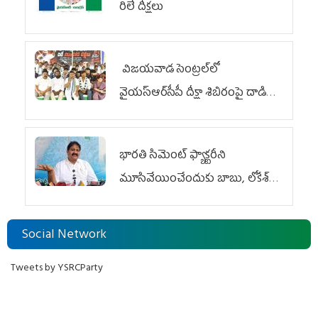
రిలే దీక్షలు
విజయవాడ సెంట్రల్‌లో
వైయ‌స్ఆర్‌సీపీ దీక్షా శిబిరంపై దాడి
దుర్మార్గం
భారతి సిమెంట్ ఫ్యాక్టరీని
మూసివేయించేందుకు బాబు, లోకేశ్
కుట్ర
Social Network
Tweets by YSRCParty