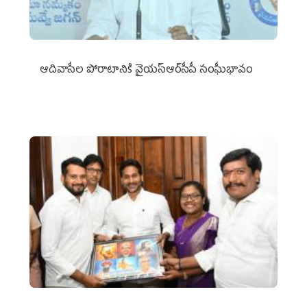
ఆదివాసీల పోరాటానికి వైయ‌స్ఆర్‌సీపీ సంఘీభావం