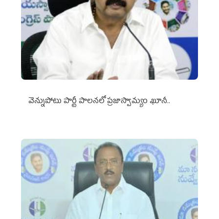
వెన్నుపోటు పార్టీ పాలనలో ప్రజాస్వామ్యం ఖూనీ..