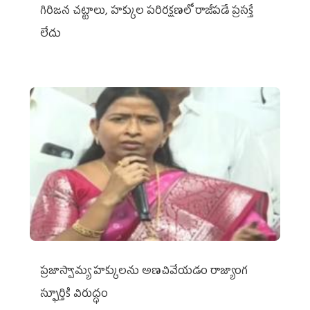
గిరిజన చట్టాలు, హక్కుల పరిరక్షణలో రాజీపడే ప్రసక్తే
లేదు
ప్రజాస్వామ్య హక్కులను అణచివేయడం రాజ్యాంగ
స్ఫూర్తికి విరుద్ధం