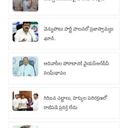
వెన్నుపోటు పార్టీ పాలనలో ప్రజాస్వామ్యం
ఖూనీ..
ఆదివాసీల పోరాటానికి వైయ‌స్ఆర్‌సీపీ
సంఘీభావం
గిరిజన చట్టాలు, హక్కుల పరిరక్షణలో
రాజీపడే ప్రసక్తే లేదు