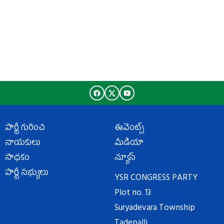
పార్టీ గురించి
ఈవెంట్స్
నాయకులు
మీడియా
సాధకం
న్యూస్
పార్టీ సభ్యులు
YSR CONGRESS PARTY
Plot no. 13
Suryadevara Township
Tadepalli