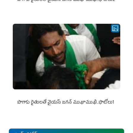
పొగాకు రైతుల‌తో వైయ‌స్ జ‌గ‌న్ ముఖాముఖి..ఫొటోలు1