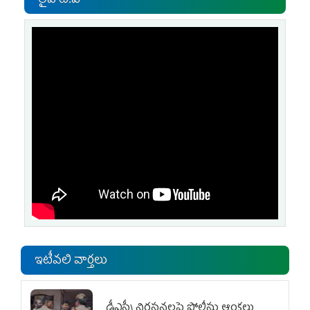
లైవ్ టి.వి
ఇటీవలి వార్తలు
డీఎస్సీ నిరసనలపై పోలీసు ఆంక్షలు