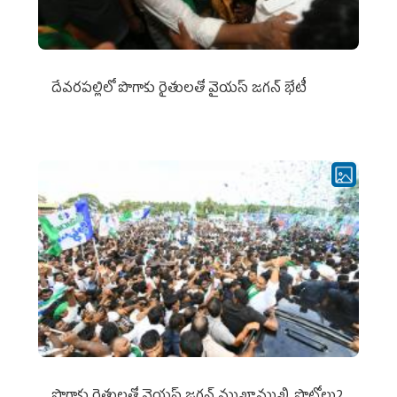
దేవరపల్లిలో పొగాకు రైతులతో వైయస్ జగన్ భేటీ
పొగాకు రైతుల‌తో వైయ‌స్ జ‌గ‌న్ ముఖాముఖి..ఫొటోలు2