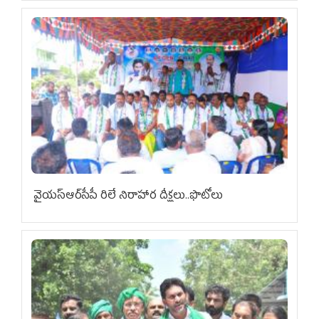
వైయ‌స్ఆర్‌సీపీ రిలే నిరాహార దీక్షలు..ఫొటోలు