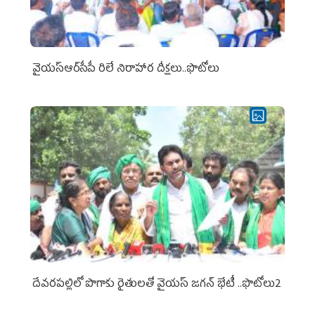
వైయ‌స్ఆర్‌సీపీ రిలే నిరాహార దీక్షలు..ఫొటోలు
దేవరపల్లిలో పొగాకు రైతులతో వైయస్ జగన్ భేటీ ..ఫొటోలు2