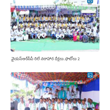
వైయ‌స్ఆర్‌సీపీ రిలే నిరాహార దీక్షలు..ఫొటోలు 2