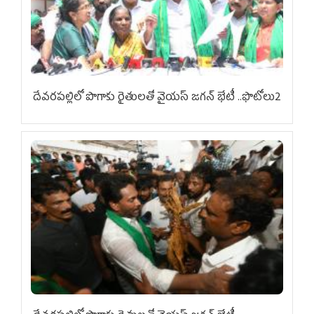
దేవరపల్లిలో పొగాకు రైతులతో వైయస్ జగన్ భేటీ ..ఫొటోలు2