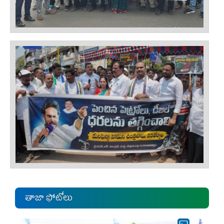
తాజా ఫోటోలు