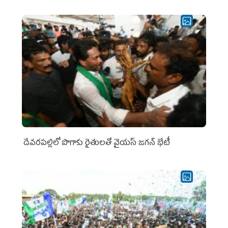
దేవరపల్లిలో పొగాకు రైతులతో వైయస్ జగన్ భేటీ