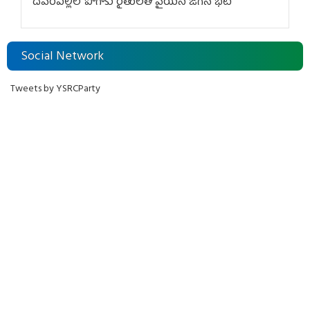
దేవరపల్లిలో పొగాకు రైతులతో వైయస్ జగన్ భేటీ
Social Network
Tweets by YSRCParty