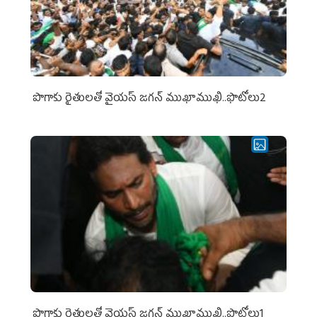
పొగాకు రైతుల‌తో వైయ‌స్ జ‌గ‌న్ ముఖాముఖి..ఫొటోలు2
పొగాకు రైతుల‌తో వైయ‌స్ జ‌గ‌న్ ముఖాముఖి..ఫొటోలు1