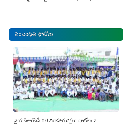
సంబంధిత ఫోటోలు
వైయ‌స్ఆర్‌సీపీ రిలే నిరాహార దీక్షలు..ఫొటోలు 2