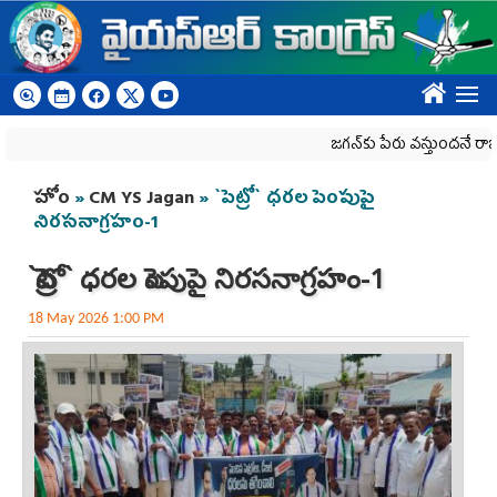
Skip to main content
????
జగన్‌కు పేరు వస్తుందనే రాజకీయ కక్షతో 
You are here
హోం
»
CM YS Jagan
» `పెట్రో` ధరల పెంపుపై
నిరసనాగ్రహం-1
`పెట్రో` ధరల పెంపుపై నిరసనాగ్రహం-1
18 May 2026 1:00 PM