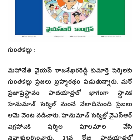
గుంతకల్లు :
మహానేత వైయస్ రాజశేఖరరెడ్డి కుమార్తె షర్మిలకు
గుంతకల్లు ప్రజలు బ్రహ్మరథం పడుతున్నారు. మరో
ప్రజాప్రస్థానం పాదయాత్రలో భాగంగా స్థానిక
హనుమాన్ సర్కిల్ నుంచే వేలాదిమంది ప్రజలు
ఆమె వెంట నడిచారు. హనుమాన్ సర్కిల్లో వైఎస్ఆర్
విగ్రహానికి షర్మిల పూలమాల వేసి
నివాళులర్పించారు. 21వ రోజు పాదయాత్రలో