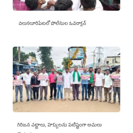
చిలుక‌లూరిపేట‌లో పోలీసుల ఓవ‌రాక్ష‌న్‌
గిరిజన చట్టాలు, హక్కులను పటిష్టంగా అమలు