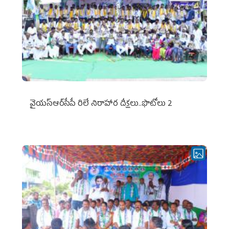
వైయ‌స్ఆర్‌సీపీ రిలే నిరాహార దీక్షలు..ఫొటోలు 2