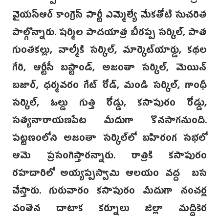
వైయస్ఆర్ కాంగ్రెస్ పార్టీ ఎమ్మెల్యే మేకతోటి సుచరిత
పాల్గొన్నారు. షర్మిల పాదయాత్ర బీరప్ప సర్కిల్, పాత
గుంతకల్లు, వాల్మీకి సర్కిల్, మార్కెట్‌యార్డు, కథల
గేరి, ఆర్టీసీ బస్టాండ్, అజంతా సర్కిల్, మెయిన్
బజార్, ధర్మవరం గేట్ రోడ్, మండి సర్కిల్, గాంధీ
సర్కిల్, ఓల్డు గుత్తి రోడ్డు, కసాపురం రోడ్డు,
సత్యనారాయణపేట మీదుగా కొనసాగనుంది.
పట్టణంలోని అజంతా సర్కిల్‌లో బహిరంగ సభలో
ఆమె ప్రసంగిస్తారన్నారు. రాత్రికి కసాపురం
రహదారిలో అయ్యప్పస్వామి ఆలయం వద్ద బస
చేస్తారు. గురువారం కసాపురం మీదుగా నంచర్ల
వంతెన దాటాక కర్నూలు జిల్లా మద్దికెర