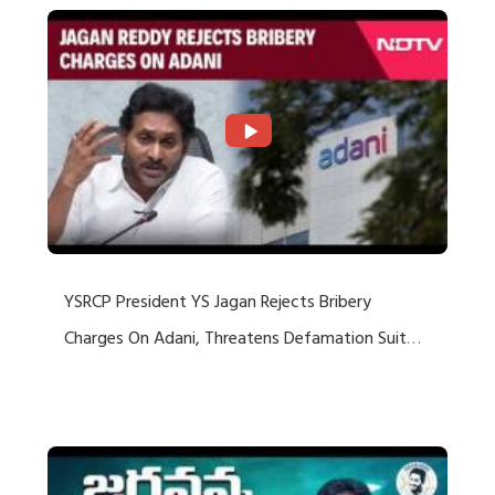
YSRCP President YS Jagan Rejects Bribery
Charges On Adani, Threatens Defamation Suit
Against Media Groups