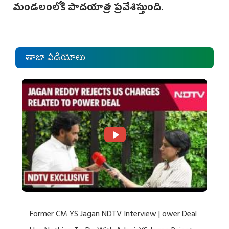
మండలంలోకి పాదయాత్ర ప్రవేశిస్తుంది.
తాజా వీడియోలు
Former CM YS Jagan NDTV Interview | ower Deal