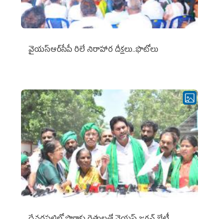
వైయ‌స్ఆర్‌సీపీ రిలే నిరాహార దీక్షలు..ఫొటోలు