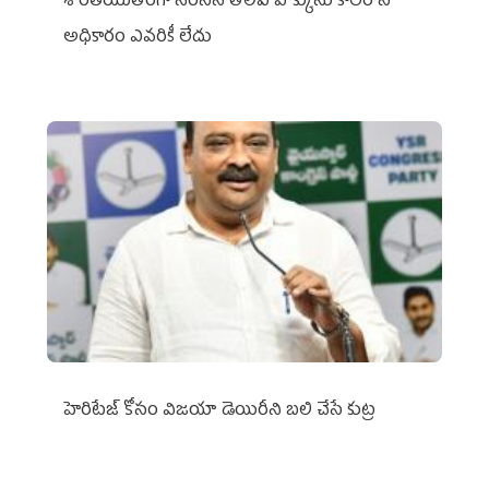
శాంతియుతంగా నిరసన తెలిపే హక్కును కాలరాసే
అధికారం ఎవరికీ లేదు
హెరిటేజ్ కోసం విజయా డెయిరీని బలి చేసే కుట్ర‌