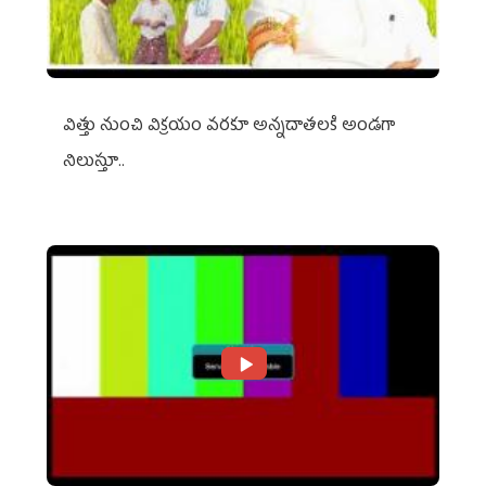
విత్తు నుంచి విక్రయం వరకూ అన్నదాతలకి అండగా
నిలుస్తూ..