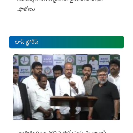
దేవరపల్లిలో పొగాకు రైతులతో వైయస్ జగన్ భేటీ
..ఫొటోలు2
టాప్ స్టోరీస్