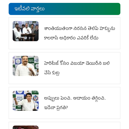
ఇటీవలి వార్తలు
శాంతియుతంగా నిరసన తెలిపే హక్కును
కాలరాసే అధికారం ఎవరికీ లేదు
హెరిటేజ్ కోసం విజయా డెయిరీని బలి
చేసే కుట్ర‌
అప్పులు పెంచి.. ఆదాయం తగ్గించి..
ఇదేనా ప్రగతి?