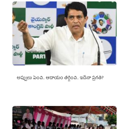
అప్పులు పెంచి.. ఆదాయం తగ్గించి.. ఇదేనా ప్రగతి?