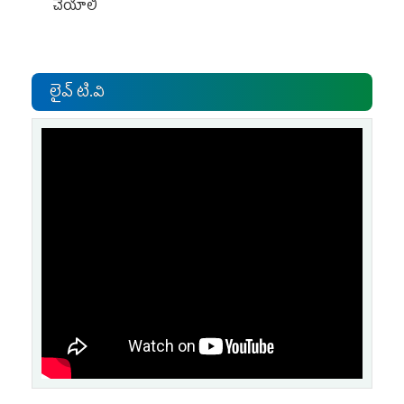
చేయాలి
లైవ్ టి.వి