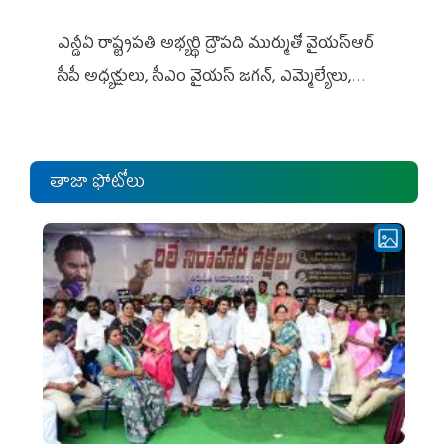
ఎన్డీఏ రాష్ట్ర‌ప‌తి అభ్య‌ర్థి ద్రౌప‌ది ముర్ముతో వైయ‌స్ఆర్
సీపీ అధ్య‌క్షులు, సీఎం వైయ‌స్ జ‌గ‌న్, ఎమ్మెల్యేలు,
ఎంపీల స‌మావేశం
తాజా ఫోటోలు