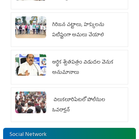
గిరిజన చట్టాలు, హక్కులను
పటిష్టంగా అమలు చేయాలి
ఆర్థిక శ్వేతపత్రం విడుదల వెనుక
అనుమానాలు
చిలుక‌లూరిపేట‌లో పోలీసుల
ఓవ‌రాక్ష‌న్‌
Social Network