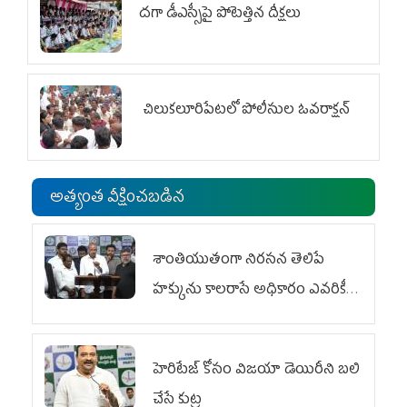
దగా డీఎస్సీపై పోటెత్తిన దీక్షలు
చిలుక‌లూరిపేట‌లో పోలీసుల ఓవ‌రాక్ష‌న్‌
అత్యంత వీక్షించబడిన
శాంతియుతంగా నిరసన తెలిపే
హక్కును కాలరాసే అధికారం ఎవరికీ
లేదు
హెరిటేజ్ కోసం విజయా డెయిరీని బలి
చేసే కుట్ర‌