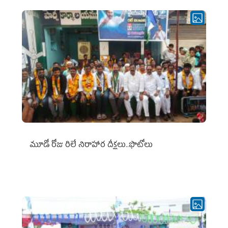
మూడో రోజు రిలే నిరాహార దీక్షలు..ఫొటోలు