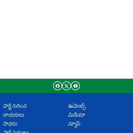
పార్టీ గురించి
ఈవెంట్స్
నాయకులు
మీడియా
సాధకం
న్యూస్