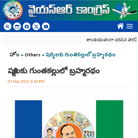
Skip to main content
????
శాంతియుతంగా నిరసన తెలిపే హక్కును
You are here
హోం
»
Others
» షర్మిలకు గుంతకల్లులో బ్రహ్మరథం
షర్మిలకు గుంతకల్లులో బ్రహ్మరథం
07 Nov 2012 3:16 PM