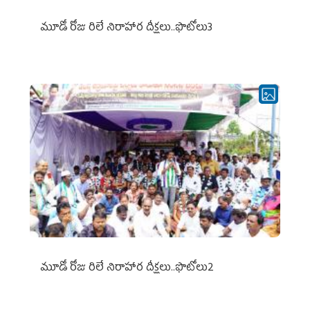
మూడో రోజు రిలే నిరాహార దీక్షలు..ఫొటోలు3
మూడో రోజు రిలే నిరాహార దీక్షలు..ఫొటోలు2