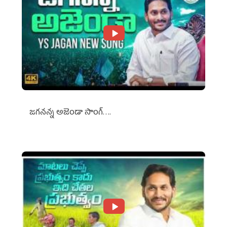
జగనన్న అజెండా సాంగ్….